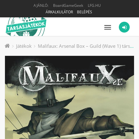
AJÁNLÓ:
BoardGameGeek
LFG.HU
ÁRKALKULÁTOR
BELÉPÉS
Menü
Játékok
Malifaux: Arsenal Box – Guild (Wave 1) társasjáték kiegészítő