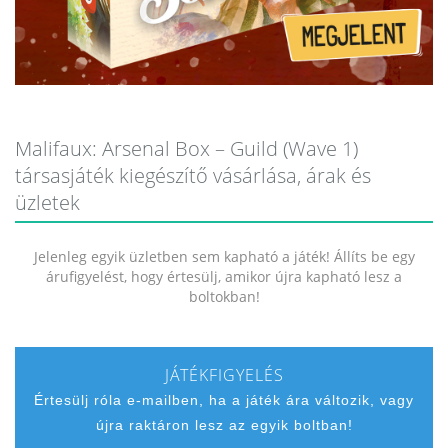
Malifaux: Arsenal Box – Guild (Wave 1)
társasjáték kiegészítő vásárlása, árak és
üzletek
Jelenleg egyik üzletben sem kapható a játék! Állíts be egy
árufigyelést, hogy értesülj, amikor újra kapható lesz a
boltokban!
JÁTÉKFIGYELÉS
Értesülj róla e-mailben, ha a játék ára változik, vagy
újra raktáron lesz az egyik boltban!