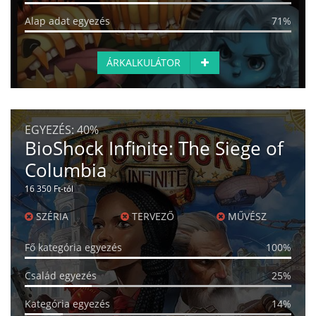
Alap adat egyezés
71%
ÁRKALKULÁTOR
EGYEZÉS:
40%
BioShock Infinite: The Siege of
Columbia
16 350 Ft-tól
SZÉRIA
TERVEZŐ
MŰVÉSZ
Fő kategória egyezés
100%
Család egyezés
25%
Kategória egyezés
14%