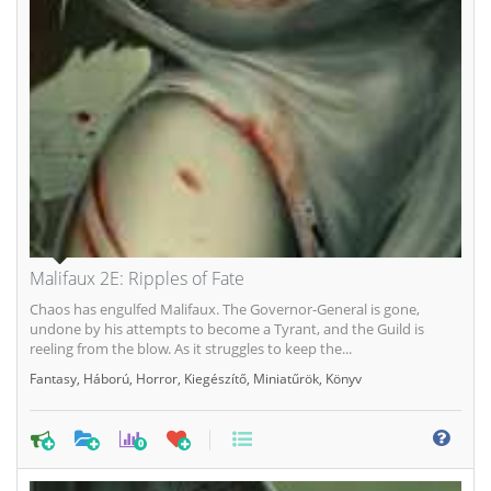
Malifaux 2E: Ripples of Fate
Chaos has engulfed Malifaux. The Governor-General is gone,
undone by his attempts to become a Tyrant, and the Guild is
reeling from the blow. As it struggles to keep the...
Fantasy
,
Háború
,
Horror
,
Kiegészítő
,
Miniatűrök
,
Könyv
0