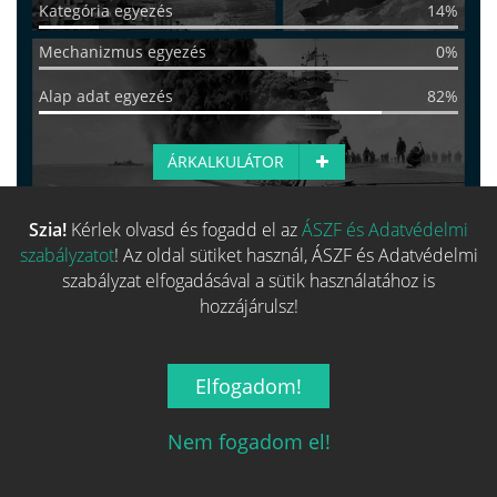
Kategória egyezés
14%
Mechanizmus egyezés
0%
Alap adat egyezés
82%
ÁRKALKULÁTOR
Szia!
Kérlek olvasd és fogadd el az
ÁSZF és Adatvédelmi
Több hasonló játék keresése
szabályzatot
! Az oldal sütiket használ, ÁSZF és Adatvédelmi
szabályzat elfogadásával a sütik használatához is
hozzájárulsz!
Elfogadom!
Nem fogadom el!