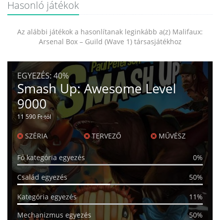
Hasonló játékok
Az alábbi játékok a hasonlítanak leginkább a(z) Malifaux:
Arsenal Box – Guild (Wave 1) társasjátékhoz
EGYEZÉS:
40%
Smash Up: Awesome Level
9000
11 590 Ft-tól
SZÉRIA
TERVEZŐ
MŰVÉSZ
Fő kategória egyezés
0%
Család egyezés
50%
Kategória egyezés
11%
Mechanizmus egyezés
50%