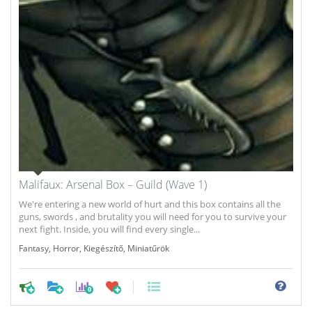
Malifaux: Arsenal Box – Guild (Wave 1)
We're entering a new world of hurt and this box contains all the
guns, swords , and brutality you will need for you to survive your
next fight. Inside, you will find every single...
Fantasy
,
Horror
,
Kiegészítő
,
Miniatűrök
0