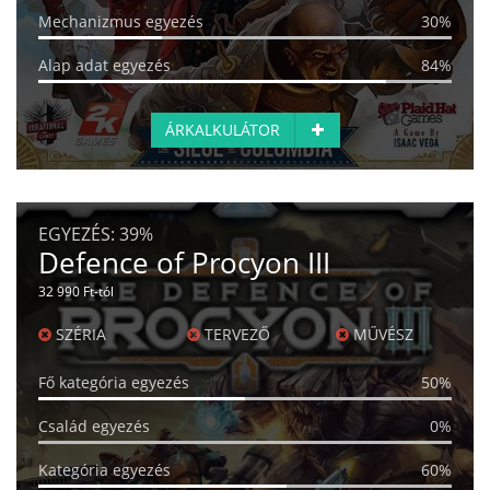
Mechanizmus egyezés
30%
Alap adat egyezés
84%
ÁRKALKULÁTOR
EGYEZÉS:
39%
Defence of Procyon III
32 990 Ft-tól
SZÉRIA
TERVEZŐ
MŰVÉSZ
Fő kategória egyezés
50%
Család egyezés
0%
Kategória egyezés
60%