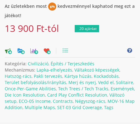
Az üzletekben most
kedvezménnyel kaphatod meg ezt a
8%
játékot!
13 900 Ft-tól
20 ajánlat
0
Kategória:
Civilizáció
,
Építés / Terjeszkedés
Mechanizmus:
Lapka-elhelyezés
,
Váltakozó képességek
,
Hatszög-rács
,
Pakli tervezés
,
Kártya húzás
,
Kockadobás
,
Terület befolyásolás/irányítás
,
Merj és nyerj
,
Vedd el
,
Solitaire
,
Once-Per-Game Abilities
,
Tech Trees / Tech Tracks
,
Események
,
Die Icon Resolution
,
Card Play Conflict Resolution
,
Változó
setup
,
ECO-05 Income
,
Contracts
,
Négyszög-rács
,
MOV-16 Map
Addition
,
Multiple Maps
,
SET-03 Grid Coverage
,
Tags