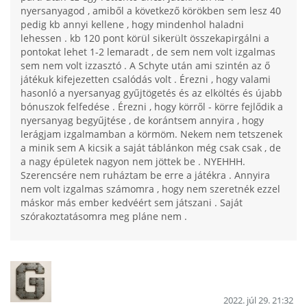
nyersanyagod , amiből a következő körökben sem lesz 40
pedig kb annyi kellene , hogy mindenhol haladni
lehessen . kb 120 pont körül sikerült összekapirgálni a
pontokat lehet 1-2 lemaradt , de sem nem volt izgalmas
sem nem volt izzasztó . A Schyte után ami szintén az ő
játékuk kifejezetten csalódás volt . Érezni , hogy valami
hasonló a nyersanyag gyűjtögetés és az elköltés és újabb
bónuszok felfedése . Érezni , hogy körről - körre fejlődik a
nyersanyag begyűjtése , de korántsem annyira , hogy
lerágjam izgalmamban a körmöm. Nekem nem tetszenek
a minik sem A kicsik a saját táblánkon még csak csak , de
a nagy épületek nagyon nem jöttek be . NYEHHH.
Szerencsére nem ruháztam be erre a játékra . Annyira
nem volt izgalmas számomra , hogy nem szeretnék ezzel
máskor más ember kedvéért sem játszani . Saját
szórakoztatásomra meg pláne nem .
2022. júl 29. 21:32