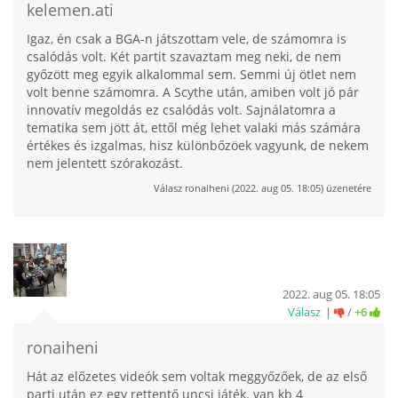
kelemen.ati
Igaz, én csak a BGA-n játszottam vele, de számomra is
csalódás volt. Két partit szavaztam meg neki, de nem
győzött meg egyik alkalommal sem. Semmi új ötlet nem
volt benne számomra. A Scythe után, amiben volt jó pár
innovatív megoldás ez csalódás volt. Sajnálatomra a
tematika sem jött át, ettől még lehet valaki más számára
értékes és izgalmas, hisz különbőzöek vagyunk, de nekem
nem jelentett szórakozást.
Válasz
ronaiheni
(
2022. aug 05. 18:05
) üzenetére
2022. aug 05. 18:05
Válasz
/
+6
ronaiheni
Hát az előzetes videók sem voltak meggyőzőek, de az első
parti után ez egy rettentő uncsi játék. van kb 4