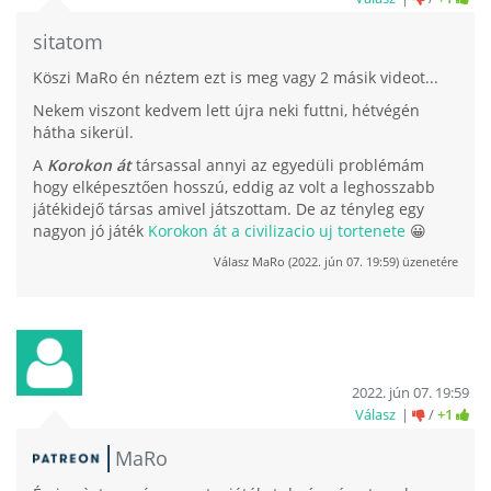
sitatom
Köszi MaRo én néztem ezt is meg vagy 2 másik videot...
Nekem viszont kedvem lett újra neki futtni, hétvégén
hátha sikerül.
A
Korokon át
társassal annyi az egyedüli problémám
hogy elképesztően hosszú, eddig az volt a leghosszabb
játékidejő társas amivel játszottam. De az tényleg egy
nagyon jó játék
Korokon át a civilizacio uj tortenete
😀
Válasz
MaRo
(
2022. jún 07. 19:59
) üzenetére
2022. jún 07. 19:59
Válasz
/
+1
MaRo