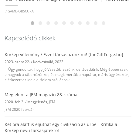
/ GAME-OBSCURA
Kapcsolódó cikkek
Korkép vélemény / Ezzel társasozunk mi! [theGiftForge.hu]
2023. szept 22.
/
Kedvcsináló
,
2023
... Úgy gondoltuk, hogy jó Vezetők leszünk, de tévedtünk. Még éppen csak
elhagytuk a tábortüzünket, és megismertük a naptárat, máris úgy éreztük,
elérkezett az ideje a Holdra szállásnak...
Megjelent a JEM magazin 83. száma!
2020. feb 3.
/
Megjelenés
,
JEM
JEM 2020 február
Két óra alatt is eljuthat egy civilizáció az űrbe - Kritika a
Korkép nevű társasjátékról -