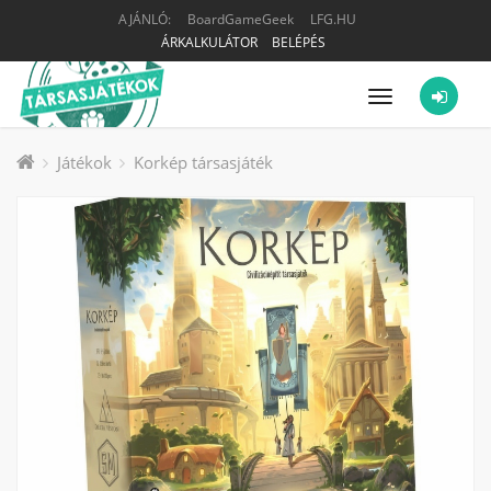
AJÁNLÓ:
BoardGameGeek
LFG.HU
ÁRKALKULÁTOR
BELÉPÉS
Menü
Játékok
Korkép társasjáték