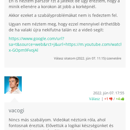
Én is nèztem párszor rzt a játékot de úgy éreztem, hogy a
minik ellenére a korokon át jobb a korképnél.
Akkor ezeket a szabályproblémákat nem is fedeztem fel.
Ugyan nem néztem meg, hogy ezzel mennyivel érthetőbb
de ha valaki újra nekifutna talán ez a videó segít:
https://www.google.com/url?
sa=t&source=web&rct=j&url=https://m.youtube.com/wat
x-GOpm9FvojAl
Válasz
sitatom
(
2022. jún 07. 11:15
) üzenetére
2022. jún 07. 17:55
Válasz
+1
/
+4
vacogi
Nincs más szabályom. Videókat néztünk róla, ahol
fontosnak éreztük. Elővettük a logikai készségünket és