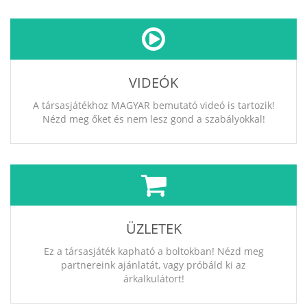
VIDEÓK
A társasjátékhoz MAGYAR bemutató videó is tartozik!
Nézd meg őket és nem lesz gond a szabályokkal!
ÜZLETEK
Ez a társasjáték kapható a boltokban! Nézd meg
partnereink ajánlatát, vagy próbáld ki az
árkalkulátort!