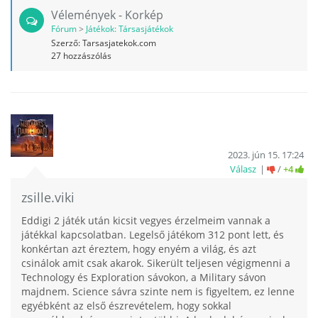
Vélemények - Korkép
Fórum
>
Játékok: Társasjátékok
Szerző:
Tarsasjatekok.com
27
hozzászólás
2023. jún 15. 17:24
Válasz
/
+4
zsille.viki
Eddigi 2 játék után kicsit vegyes érzelmeim vannak a
játékkal kapcsolatban. Legelső játékom 312 pont lett, és
konkértan azt éreztem, hogy enyém a világ, és azt
csinálok amit csak akarok. Sikerült teljesen végigmenni a
Technology és Exploration sávokon, a Military sávon
majdnem. Science sávra szinte nem is figyeltem, ez lenne
egyébként az első észrevételem, hogy sokkal