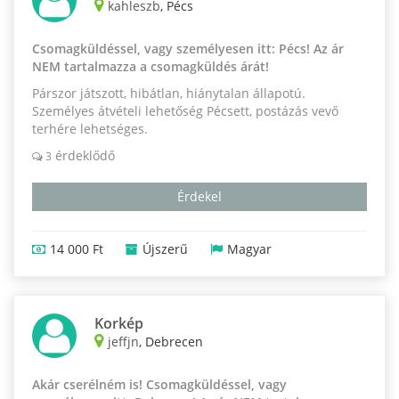
kahleszb
, Pécs
Csomagküldéssel, vagy személyesen itt: Pécs! Az ár
NEM tartalmazza a csomagküldés árát!
Párszor játszott, hibátlan, hiánytalan állapotú.
Személyes átvételi lehetőség Pécsett, postázás vevő
terhére lehetséges.
érdeklődő
3
Érdekel
14 000 Ft
Újszerű
Magyar
Korkép
jeffjn
, Debrecen
Akár cserélném is! Csomagküldéssel, vagy