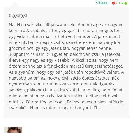
Válasz
/
+6
c.gergo
Na! Hát csak sikerült játszani vele. A minősége az nagyon
kemény. A szabály az tényleg gáz, de miután megnéztem
egy videót utána már érthető volt minden. A játékmenet
is tetszik, bár én egy kicsit szűknek éreztem, halvány lila
gőzöm sincs így egy játék után, hogyan lehet benne
300pontot csinálni :). Egyetlen bajom van csak a játékkal.
Illetve egy nagy és egy kissebb. A kicsi, az az, hogy nem
érzem benne azt a feneketlen méretű újrajátszhatóságot.
Az a gyanúm, hogy egy pár játék után repetitívvé válhat. A
nagyobb bajom az, hogy a civilizáció építés érzetét még
nyomokban sem tartalmazza szerintem. Haladgatok a
sávokon, pakolom le a kis házakat de a feeling nem jön át.
A korokon át, meg a civilization sokkal feelingesebb volt
mint ez. Félreértés ne essék. Ez egy teljesen okés játék de
csak okés. Nem csaptam magam hanyadt tőle.