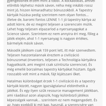
gyengébbnek érzem mint a többi. A kockadobás, amivel
előrébb léphetsz másik sávon, néha még inkább rossz
mint jó, hiszen kimaradhatsz bónuszokból. A Tapestry
kártyák húzása pedig szerintem nem olyan fontos...
illetve de, baromi fontos LENNE 1-1 jó tapestry kártya az
adott körre, de ez megint teljesen a szerencsén múlik.
Lehet hogy teljesen elpazarlod a nyersanyagokat a
Science sávon. Szerintem ez nem annyira éri meg, főleg a
játék elején, ahol 1-1 nyersanyag is nagyon értékes,
bármelyik másik sávon.
Második játékom csak 159 pont lett, itt már szenvedtem.
Teljesen haszontalannak éreztem a civilizáció
bónuszomat (Inventors, teljesen a Technológia kártyákra
hagyatkozik, ami megint csak színtiszta szerencse). És
még emellé borzalmas tapestry kártyákat húztam. Egyik
rosszabb volt mint a másik, fájt kijátszani őket.
Hatalmas különbséget érzek 1-1 civilizáció és a tapestry
kártyák között, nagyon igazságtalanul eldönthetik a
játékot. És egy ilyen szűk resource management játékban,
ami ráadásul azon alapszik, hogy különböző játékos
képességek vannak... szerintem ez nem megengedett. És
az, hogy ezekből ki mit kap, használ, a szerencsére van