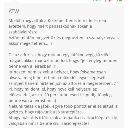
ATW
Mielőtt megvettük a Korképet benéztem ide és nem
értettem, hogy miért panaszkodnak sokan a
szabályleírásra.
Aztán miután megvettük és megnéztem a szabálykönyvet,
akkor megértettem... :)
De az a furcsa, hogy miután egy játékon végigküzdöd
magad, akkor már azt mondod, hogy: "jé, tényleg minden
benne van a leírásban!!!".
Itt nekem nem az volt a helyzet, hogy folyamatosan
olvasva meg lehet érteni a működés egyes lépéseit,
szintjeit hanem hirtelen jön az áttörés a megértésben. :)
Pl. hogy mi dönti el, hogy hova kell helyezni az
előörseidet, az kb. 20 perc után esett le, pedig tényleg
benne van a leírásban. ;)
Nekünk tetszik a játék, egyre több pontot ér el az aktuális
győztes, hogy rájövünk a jó stratégiára.
Ahogy mások is írták, csak a tematika civilizációépítés, de
valójában nincs benne civilizációfejlesztés.