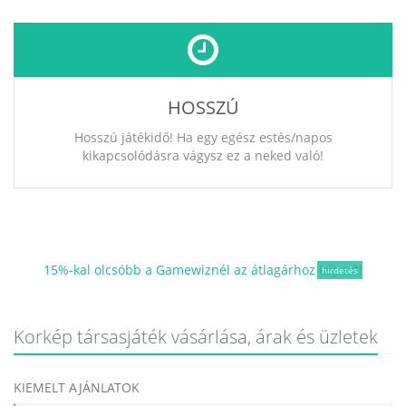
HOSSZÚ
Hosszú játékidő! Ha egy egész estés/napos
kikapcsolódásra vágysz ez a neked való!
15%-kal olcsóbb a Gamewiznél az átlagárhoz képest!
hirdetés
Korkép társasjáték vásárlása, árak és üzletek
KIEMELT AJÁNLATOK