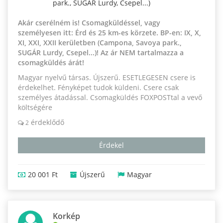
park., SUGÁR Lurdy, Csepel...)
Akár cserélném is! Csomagküldéssel, vagy
személyesen itt: Érd és 25 km-es körzete. BP-en: IX, X,
XI, XXI, XXII kerületben (Campona, Savoya park.,
SUGÁR Lurdy, Csepel...)! Az ár NEM tartalmazza a
csomagküldés árát!
Magyar nyelvű társas. Újszerű. ESETLEGESEN csere is
érdekelhet. Fényképet tudok küldeni. Csere csak
személyes átadással. Csomagküldés FOXPOSTtal a vevő
költségére
érdeklődő
2
Érdekel
20 001 Ft
Újszerű
Magyar
Korkép