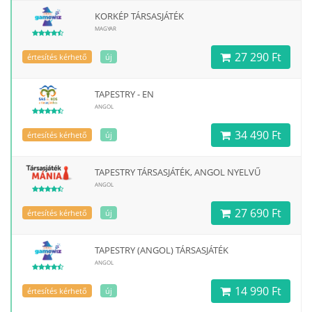
KORKÉP TÁRSASJÁTÉK
MAGYAR
27 290 Ft
értesítés kérhető
új
TAPESTRY - EN
ANGOL
34 490 Ft
értesítés kérhető
új
TAPESTRY TÁRSASJÁTÉK, ANGOL NYELVŰ
ANGOL
27 690 Ft
értesítés kérhető
új
TAPESTRY (ANGOL) TÁRSASJÁTÉK
ANGOL
14 990 Ft
értesítés kérhető
új