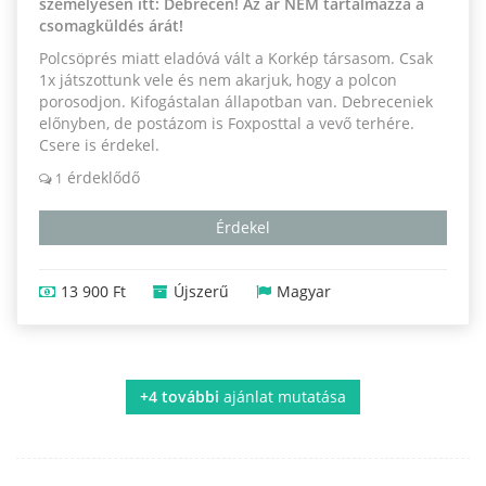
személyesen itt: Debrecen! Az ár NEM tartalmazza a
csomagküldés árát!
Polcsöprés miatt eladóvá vált a Korkép társasom. Csak
1x játszottunk vele és nem akarjuk, hogy a polcon
porosodjon. Kifogástalan állapotban van. Debreceniek
előnyben, de postázom is Foxposttal a vevő terhére.
Csere is érdekel.
érdeklődő
1
Érdekel
13 900 Ft
Újszerű
Magyar
+4 további
ajánlat mutatása