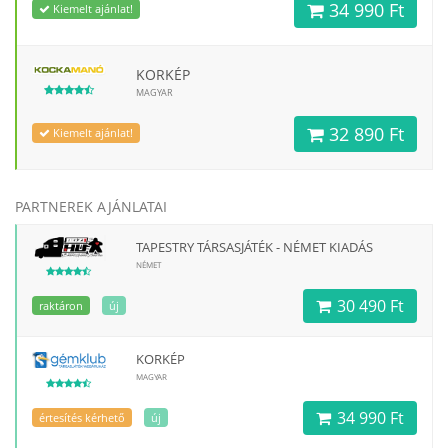
34 990 Ft
Kiemelt ajánlat!
KORKÉP
MAGYAR
32 890 Ft
Kiemelt ajánlat!
PARTNEREK AJÁNLATAI
TAPESTRY TÁRSASJÁTÉK - NÉMET KIADÁS
NÉMET
30 490 Ft
raktáron
új
KORKÉP
MAGYAR
34 990 Ft
értesítés kérhető
új