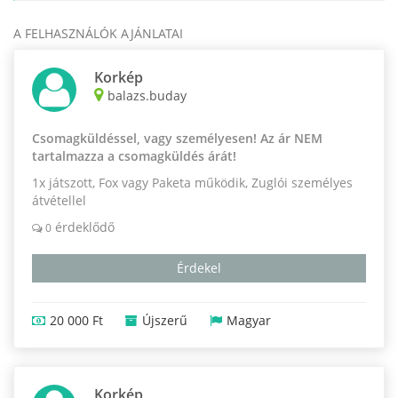
A FELHASZNÁLÓK AJÁNLATAI
Korkép
balazs.buday
Csomagküldéssel, vagy személyesen! Az ár NEM
tartalmazza a csomagküldés árát!
1x játszott, Fox vagy Paketa működik, Zuglói személyes
átvétellel
érdeklődő
0
Érdekel
20 000 Ft
Újszerű
Magyar
Korkép