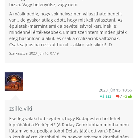
bízva. Vagy belenyúlsz, vagy nem.
A másik pedig, hogy sok helyszínen választható benefit
van.. de gyakorlatilag adott, hogy mit kell választani. Az
épületek (mármint amik a bevétel sávról kerülnek le)
mindennél értékesebbek. Emiatt szerintem minden játék
elég hasonlóan alakul, és csak a civilizációk változnak.
Csak sajnos ha rosszat húzol... akkor sok sikert! :D
Szerkesztve:
2023. jún 16. 07:19
2023. jún 15. 10:56
Válasz
/
+3
zsille.viki
Esetleg valaki tud segíteni, hogy Budapesten hol lehet
kipróbálni a Korképet? (A Ráday Gémklubban mintha nem
láttam volna, pedig a többi Deltás játék ott van.) BGA-n
sikerült végre kipróbálni, és nagyon szívesen kipróbálnám