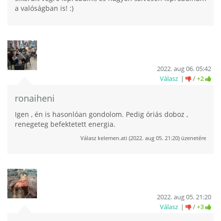
a valóságban is! :)
2022. aug 06. 05:42
Válasz
/
+2
ronaiheni
Igen , én is hasonlóan gondolom. Pedig óriás doboz ,
renegeteg befektetett energia.
Válasz
kelemen.ati
(
2022. aug 05. 21:20
) üzenetére
2022. aug 05. 21:20
Válasz
/
+3