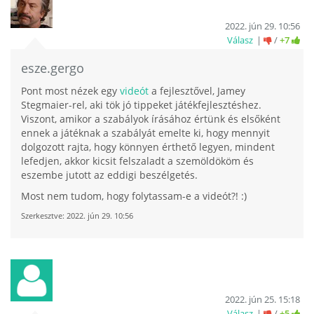
2022. jún 29. 10:56
Válasz
/
+7
esze.gergo
Pont most nézek egy
videót
a fejlesztővel, Jamey
Stegmaier-rel, aki tök jó tippeket játékfejlesztéshez.
Viszont, amikor a szabályok írásához értünk és elsőként
ennek a játéknak a szabályát emelte ki, hogy mennyit
dolgozott rajta, hogy könnyen érthető legyen, mindent
lefedjen, akkor kicsit felszaladt a szemöldököm és
eszembe jutott az eddigi beszélgetés.
Most nem tudom, hogy folytassam-e a videót?! :)
Szerkesztve:
2022. jún 29. 10:56
2022. jún 25. 15:18
Válasz
/
+5