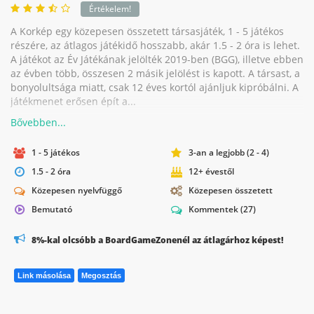
Értékelem!
A Korkép egy közepesen összetett társasjáték, 1 - 5 játékos
részére, az átlagos játékidő hosszabb, akár 1.5 - 2 óra is lehet.
A játékot az Év Játékának jelölték 2019-ben (BGG), illetve ebben
az évben több, összesen 2 másik jelölést is kapott. A társast, a
bonyolultsága miatt, csak 12 éves kortól ajánljuk kipróbálni. A
játékmenet erősen épít a...
1 - 5 játékos
3-an a legjobb (2 - 4)
1.5 - 2 óra
12+ évestől
Közepesen nyelvfüggő
Közepesen összetett
Bemutató
Kommentek
(27)
8%-kal olcsóbb a BoardGameZonenél az átlagárhoz képest!
Link másolása
Megosztás