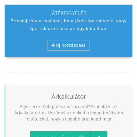
JÁTÉKFIGYELÉS
Értesülj róla e-mailben, ha a játék ára változik, vagy
újra raktáron lesz az egyik boltban!
Új hozzáadása
Árkalkulátor
Egyszerre több játékot vásárolnál? Próbáld ki az
Árkalkulátort és kiszámoljuk neked a legoptimálisabb
feltételeket, hogy a legjobb árat kapd meg!