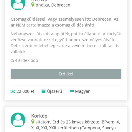
phelga
, Debrecen
Csomagküldéssel, vagy személyesen itt: Debrecen! Az
ár NEM tartalmazza a csomagküldés árát!
Néhányszor játszott alapjáték, patika állapotú. A kártyák
védőzve vannak, ezzel együtt adom, személyes átvétel
Debrecenben lehetséges, de a vevő terhére szállítást is
vállalok.
érdeklődő
4
Érdekel
22 000 Ft
Újszerű
Magyar
Korkép
sitatom
, Érd és 25 km-es körzete. BP-en: IX,
X, XI, XXI, XXII kerületben (Campona, Savoya