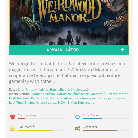
ÁRKALKULÁTOR
Work together to battle time & malevolent monsters in a
magical, ever-shifting manor! Weirdwood Manor is a
cooperative board game that marries great adventure
gameplay with some...
Kategória:
Fantasy
,
Kaland
,
Harc
,
Miniatűrök
,
Útvesztő
Mechanizmus:
Moduláris tábla
,
Váltakozó képességek
,
Kooperatív
,
Szerepjátszás
,
Pakli tervezés
,
Kockadobás
,
Solitaire
,
Akció visszakeresése
,
Események
,
Elapsed
Real Time Ending
,
Változó setup
,
MOV-18 Map Deformation
1 - 5 játékos
1.5 - 2 óra
14+ évestől
Összetett