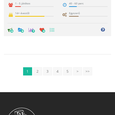
1 - 5 játékos
40 - 60 perc
14+ évestől
Egyszerű
0
1
2
3
4
5
>
>>