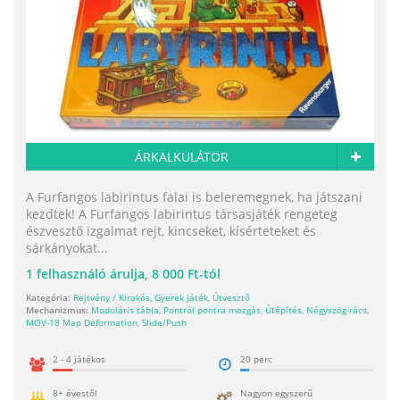
ÁRKALKULÁTOR
A Furfangos labirintus falai is beleremegnek, ha játszani
kezdtek! A Furfangos labirintus társasjáték rengeteg
észvesztő izgalmat rejt, kincseket, kísérteteket és
sárkányokat...
1
felhasználó árulja,
8 000 Ft-tól
Kategória:
Rejtvény / Kirakós
,
Gyerek játék
,
Útvesztő
Mechanizmus:
Moduláris tábla
,
Pontról pontra mozgás
,
Útépítés
,
Négyszög-rács
,
MOV-18 Map Deformation
,
Slide/Push
2 - 4 játékos
20 perc
8+ évestől
Nagyon egyszerű