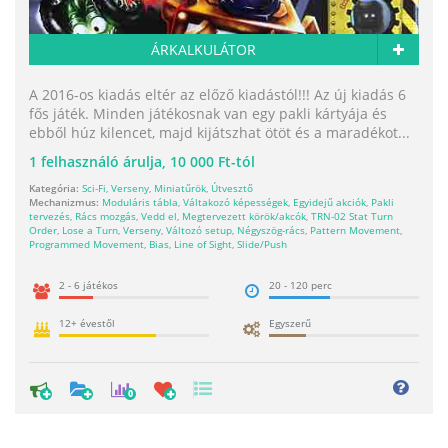
ÁRKALKULÁTOR
A 2016-os kiadás eltér az előző kiadástól!!! Az új kiadás 6
fős játék. Minden játékosnak van egy pakli kártyája és
ebből húz kilencet, majd kijátszhat ötöt és a maradékot...
1
felhasználó árulja,
10 000 Ft-tól
Kategória:
Sci-Fi
,
Verseny
,
Miniatűrök
,
Útvesztő
Mechanizmus:
Moduláris tábla
,
Váltakozó képességek
,
Egyidejű akciók
,
Pakli
tervezés
,
Rács mozgás
,
Vedd el
,
Megtervezett körök/akcók
,
TRN-02 Stat Turn
Order
,
Lose a Turn
,
Verseny
,
Változó setup
,
Négyszög-rács
,
Pattern Movement
,
Programmed Movement
,
Bias
,
Line of Sight
,
Slide/Push
2 - 6 játékos
20 - 120 perc
12+ évestől
Egyszerű
0