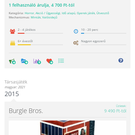
1
felhasználó árulja,
4 700 Ft-tól
Kategória:
Horror
,
Akció / Ügyességi
,
Idő alapú
,
Gyerek játék
,
Útvesztő
Mechanizmus:
Minták
,
Valósidejű
2 - 4 játékos
10 - 20 perc
6+ évestől
Nagyon egyszerű
0
Társasjáték
magyar: 2021
2015
Üzletek
Burgle Bros.
9 490 Ft-tól