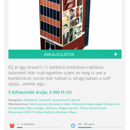
ÁRKALKULÁTOR
Élj át egy Ocean's 11 kaliberű betöréses-rablásos
kalandot! Már csak egyetlen szám, és meg is van a
kombináció, szinte már hallod is, ahogy kattan a széf
ajtaja...amikor egy...
5
felhasználó árulja,
4 000 Ft-tól
Kategória:
Felfedező
,
Útvesztő
,
Nyomtasd és Játszd
Mechanizmus:
Akció pontok
,
Moduláris tábla
,
Váltakozó képességek
,
Kooperatív
,
Kockadobás
,
Rács mozgás
,
Solitaire
,
Négyszög-rács
,
Three Dimensional
Movement
,
MOV-16 Map Addition
,
Multiple Maps
1 - 4 játékos
45 - 90 perc