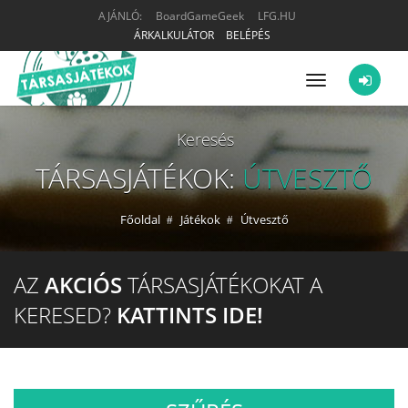
AJÁNLÓ:
BoardGameGeek
LFG.HU
ÁRKALKULÁTOR
BELÉPÉS
Menü
Keresés
TÁRSASJÁTÉKOK:
ÚTVESZTŐ
Főoldal
Játékok
Útvesztő
AZ
AKCIÓS
TÁRSASJÁTÉKOKAT A
KERESED?
KATTINTS IDE!