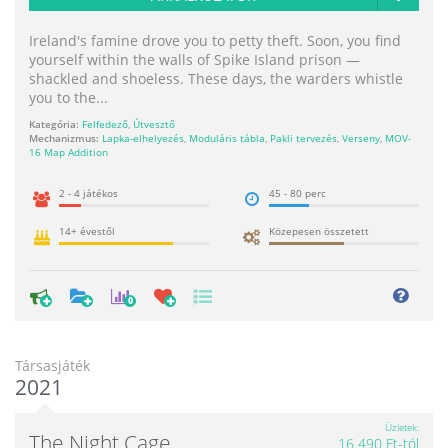
Ireland's famine drove you to petty theft. Soon, you find
yourself within the walls of Spike Island prison —
shackled and shoeless. These days, the warders whistle
you to the...
Kategória:
Felfedező
,
Útvesztő
Mechanizmus:
Lapka-elhelyezés
,
Moduláris tábla
,
Pakli tervezés
,
Verseny
,
MOV-
16 Map Addition
2 - 4 játékos
45 - 80 perc
14+ évestől
Közepesen összetett
0
Társasjáték
2021
Üzletek
The Night Cage
16 490 Ft-tól