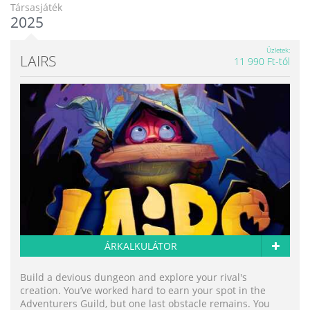
Társasjáték
2025
Üzletek
LAIRS
11 990 Ft-tól
ÁRKALKULÁTOR
Build a devious dungeon and explore your rival's
creation. You’ve worked hard to earn your spot in the
Adventurers Guild, but one last obstacle remains. You