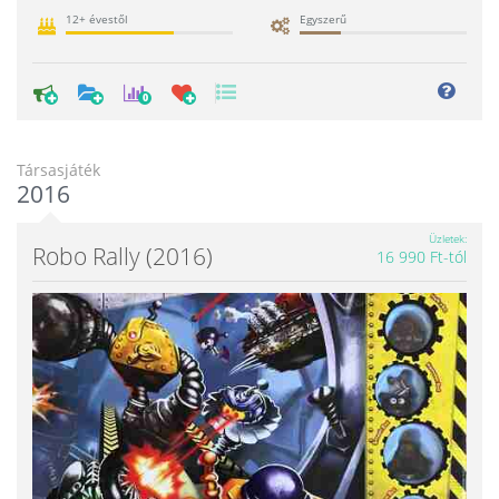
12+ évestől
Egyszerű
0
Társasjáték
2016
Üzletek
Robo Rally (2016)
16 990 Ft-tól