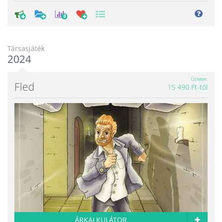
0
Társasjáték
2024
Üzletek
Fled
15 490 Ft-tól
ÁRKALKULÁTOR