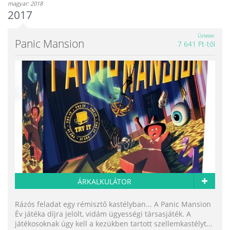
magyar: 2018
2017
Üzletek
Panic Mansion
7 641 Ft-tól
ÁRKALKULÁTOR
Rázós feladat egy rémisztő kastélyban... A Panic Mansion
Év játéka díjra jelölt, vidám ügyességi társasjáték. A
játékosoknak úgy kell a kezükben tartott szellemkastélyt...