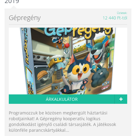
2019
Üzletek
Gépregény
12 440 Ft-tól
ÁRKALKULÁTOR
Programozzuk be közösen megkergült háztartási
robotjainkat! A Gépregény kooperatív, logikus
gondolkodást igénylő családi társasjáték. A játékosok
különféle parancskártyákkal...