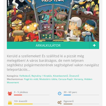
ÁRKALKULÁTOR
Kerüld a szellemeket! És szállítsd ki a pizzát még
melegében! A város barátságos, de nem teljesen
segítőkész polgármesterének segítségével vakon navigálsz
teleportációs...
Kategória:
Felfedező
,
Rejtvény / Kirakós
,
Következtető
,
Útvesztő
Mechanizmus:
Fogd és vidd
,
Moduláris tábla
,
Ceruza-Papír
,
Verseny
,
Hidden
Movement
3 - 5 játékos
30 - 60 perc
10+ évestől
Egyszerű