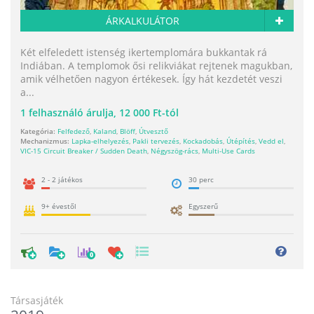
ÁRKALKULÁTOR
Két elfeledett istenség ikertemplomára bukkantak rá
Indiában. A templomok ősi relikviákat rejtenek magukban,
amik vélhetően nagyon értékesek. Így hát kezdetét veszi
a...
1
felhasználó árulja,
12 000 Ft-tól
Kategória:
Felfedező
,
Kaland
,
Blöff
,
Útvesztő
Mechanizmus:
Lapka-elhelyezés
,
Pakli tervezés
,
Kockadobás
,
Útépítés
,
Vedd el
,
VIC-15 Circuit Breaker / Sudden Death
,
Négyszög-rács
,
Multi-Use Cards
2 - 2 játékos
30 perc
9+ évestől
Egyszerű
0
Társasjáték