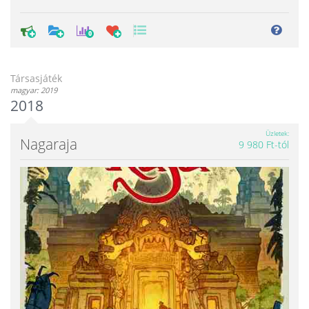
0
Társasjáték
magyar: 2019
2018
Üzletek
Nagaraja
9 980 Ft-tól