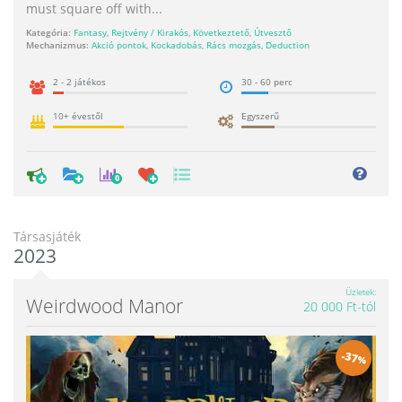
must square off with...
Kategória:
Fantasy
,
Rejtvény / Kirakós
,
Következtető
,
Útvesztő
Mechanizmus:
Akció pontok
,
Kockadobás
,
Rács mozgás
,
Deduction
2 - 2 játékos
30 - 60 perc
10+ évestől
Egyszerű
0
Társasjáték
2023
Üzletek
Weirdwood Manor
20 000 Ft-tól
-
37
%