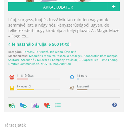
ÁRKALKULÁTOR
Lépj, sürgess, lopj és fuss! Miután minden vagyonuk
semmivé lett, a négy hős, kényszerűségből ugyan, de
felkerekedett, hogy kirabolja a helyi plázát. A „Magic Maze
– Fogd és...
4
felhasználó árulja,
6 500 Ft-tól
Kategória:
Fantasy
,
Felfedező
,
Idő alapú
,
Útvesztő
Mechanizmus:
Moduláris tábla
,
Váltakozó képességek
,
Kooperatív
,
Rács mozgás
,
Solitaire
,
Szcenárió / Küldetés / Kampány
,
Valósidejű
,
Elapsed Real Time Ending
,
Limitált kommunikáció
,
MOV-16 Map Addition
1 - 8 játékos
15 perc
8+ évestől
Egyszerű
0
Társasjáték