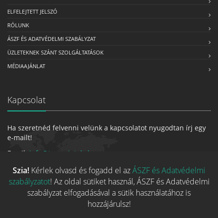
ELFELEJTETT JELSZÓ
RÓLUNK
ÁSZF ÉS ADATVÉDELMI SZABÁLYZAT
ÜZLETEKNEK SZÁNT SZOLGÁLTATÁSOK
MÉDIAAJÁNLAT
Kapcsolat
Ha szeretnéd felvenni velünk a kapcsolatot nyugodtan írj egy
e-mailt!
Email:
info@tarsasjatekok.com
Szia!
Kérlek olvasd és fogadd el az
ÁSZF és Adatvédelmi
szabályzatot
! Az oldal sütiket használ, ÁSZF és Adatvédelmi
szabályzat elfogadásával a sütik használatához is
hozzájárulsz!