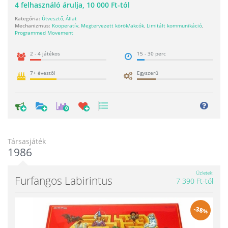
4
felhasználó árulja,
10 000 Ft-tól
Kategória:
Útvesztő
,
Állat
Mechanizmus:
Kooperatív
,
Megtervezett körök/akcók
,
Limitált kommunikáció
,
Programmed Movement
2 - 4 játékos
15 - 30 perc
7+ évestől
Egyszerű
0
Társasjáték
1986
Üzletek
Furfangos Labirintus
7 390 Ft-tól
-
38
%