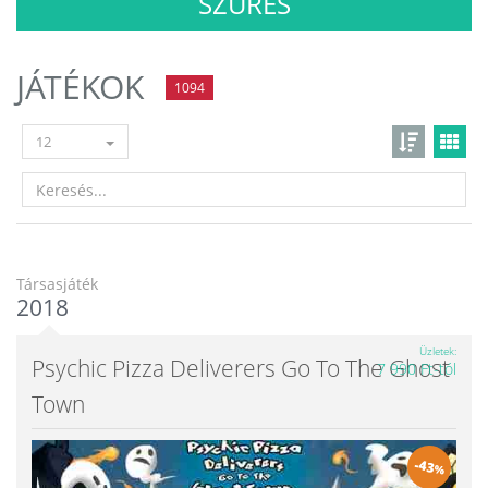
SZŰRÉS
JÁTÉKOK
1094
12
Társasjáték
2018
Üzletek
Psychic Pizza Deliverers Go To The Ghost
7 990 Ft-tól
Town
-
43
%