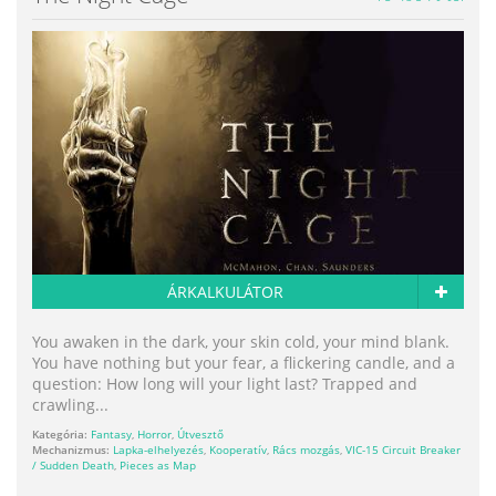
ÁRKALKULÁTOR
You awaken in the dark, your skin cold, your mind blank.
You have nothing but your fear, a flickering candle, and a
question: How long will your light last? Trapped and
crawling...
Kategória:
Fantasy
,
Horror
,
Útvesztő
Mechanizmus:
Lapka-elhelyezés
,
Kooperatív
,
Rács mozgás
,
VIC-15 Circuit Breaker
/ Sudden Death
,
Pieces as Map