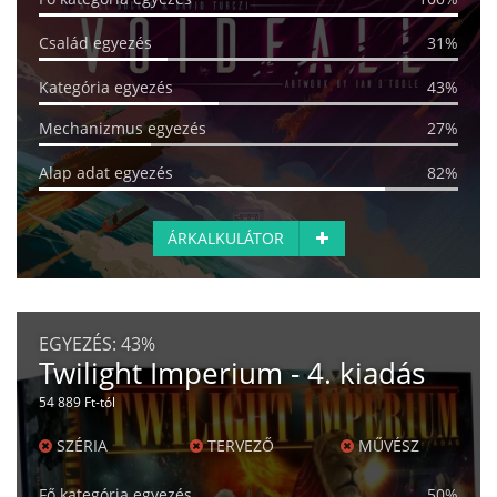
Család egyezés
31%
Kategória egyezés
43%
Mechanizmus egyezés
27%
Alap adat egyezés
82%
ÁRKALKULÁTOR
EGYEZÉS:
43%
Twilight Imperium - 4. kiadás
54 889 Ft-tól
SZÉRIA
TERVEZŐ
MŰVÉSZ
Fő kategória egyezés
50%