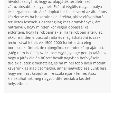
hivatott szolgálni, hogy az alapjáték területmezői
változatosabbak legyenek. Ezáltal végülis maga a pálya
lesz izgalmasabb. A két lapkát be kell keverni az általános
készletbe és ha bekerülnek a játékba, akkor elfoglalható
területek lesznek. Gazdaságilag kész aranybányák, ám
hátrányuk, hogy minden kör végén dobással kell
eldönteni, hogy felrobbannak-e. Ha felrobban a terület,
akkor minden elpusztul rajta és még áthaladni is csak
technikával lehet. Az 1500-2000 forintos ára elég
borsosnak tűnhet, de rajongóknak mindenképp ajánlott.
(Még nem is OOP) Az Ecilpse egyik gyenge pontja talán az,
hogy a játék elején húzott hexák nagyban befolyásolni
tudják a játék kimenetelét, és ha minél több ilyen modult
keverünk az alap csomagba, annál nagyobb esélyünk lesz,
hogy nem azt kapjuk amire szükségünk lenne. Azaz
kialakulhatnak még nagyob diferenciák a kezdeti
helyzetben.