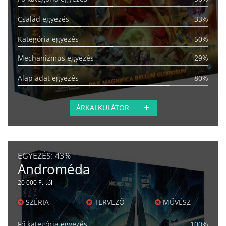
Család egyezés
33%
Kategória egyezés
50%
Mechanizmus egyezés
29%
Alap adat egyezés
80%
ÁRKALKULÁTOR
EGYEZÉS:
43%
Androméda
20 000 Ft-tól
SZÉRIA
TERVEZŐ
MŰVÉSZ
Fő kategória egyezés
100%