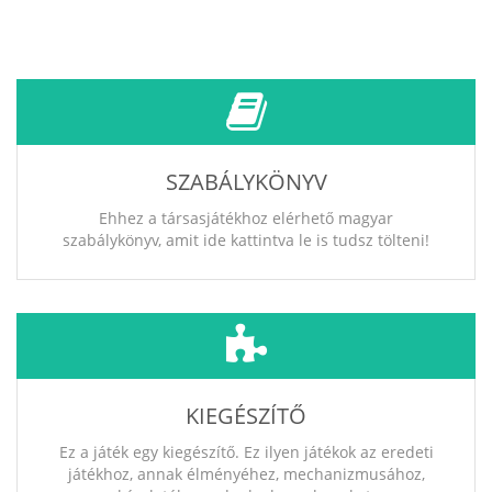
SZABÁLYKÖNYV
Ehhez a társasjátékhoz elérhető magyar
szabálykönyv, amit ide kattintva le is tudsz tölteni!
KIEGÉSZÍTŐ
Ez a játék egy kiegészítő. Ez ilyen játékok az eredeti
játékhoz, annak élményéhez, mechanizmusához,