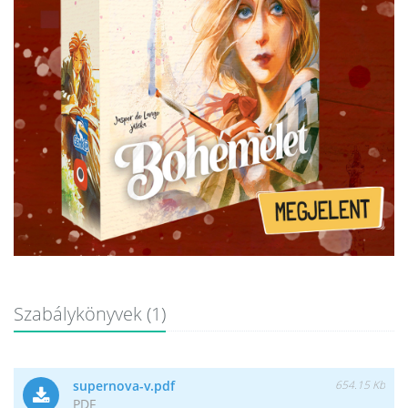
Szabálykönyvek (1)
supernova-v.pdf
654.15 Kb
PDF