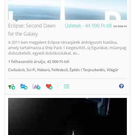
Eclipse: Second Dawn
Üzletek -
44 990 Ft-tól
59 990 Ft
for the Galaxy
A 2011-ben megjelent Eclipse társasjáték átdolgozott kiadása,
amely tartalmazza a Ship Pack 1 kiegészítőt, új figurákat, műanyag
dobozbelsőt, egyedi dobókockákat, és...
1
felhasználó árulja,
42 000 Ft-tól
Civilizáció
,
Sci-Fi
,
Háború
,
Felfedező
,
Építés / Terjeszkedés
,
Világűr
0