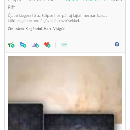
14 490 Ft
Rift
Újabb kiegészítő az Eclipse-hez, pár új fajjal, mechanikával,
különleges technológiával, fejlesztésekkel.
Civilizáció
,
Kiegészítő
,
Harc
,
Világűr
0