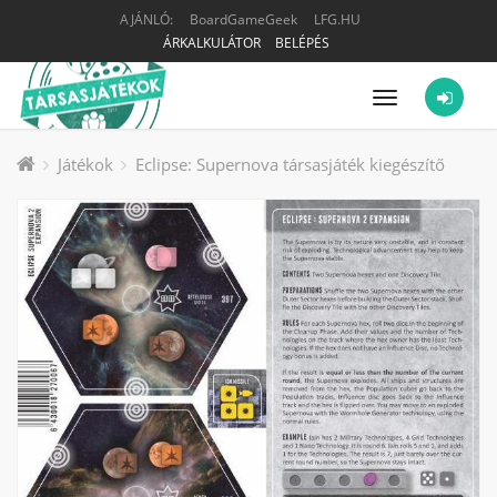
AJÁNLÓ:
BoardGameGeek
LFG.HU
ÁRKALKULÁTOR
BELÉPÉS
Menü
Játékok
Eclipse: Supernova társasjáték kiegészítő