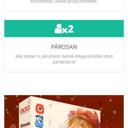
készletéhez, adnak plusz elemeket.
2
PÁROSAN
Már ketten is játszható! Remek kikapcsolódás lehet
pároknak is!