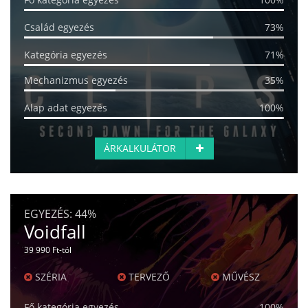
Család egyezés
73%
Kategória egyezés
71%
Mechanizmus egyezés
35%
Alap adat egyezés
100%
ÁRKALKULÁTOR
EGYEZÉS:
44%
Voidfall
39 990 Ft-tól
SZÉRIA
TERVEZŐ
MŰVÉSZ
Fő kategória egyezés
100%