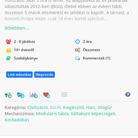
hosszabb, akár 2 óra is lehet. Az alapjátékot az Év Játékának
választották 2012-ben (BGG), illetve ebben az évben több,
összesen 5 másik elismerést és jelölést is kapott. A társast, a
bonyolultsága miatt, csak 14 éves kortól ajánljuk...
2 - 6 játékos
2 óra
14+ évestől
Összetett
Szabálykönyv
Kommentek
(1)
Link másolása
Megosztás
0
Kategória:
Civilizáció
,
Sci-Fi
,
Kiegészítő
,
Harc
,
Világűr
Mechanizmus:
Moduláris tábla
,
Váltakozó képességek
,
Kockadobás