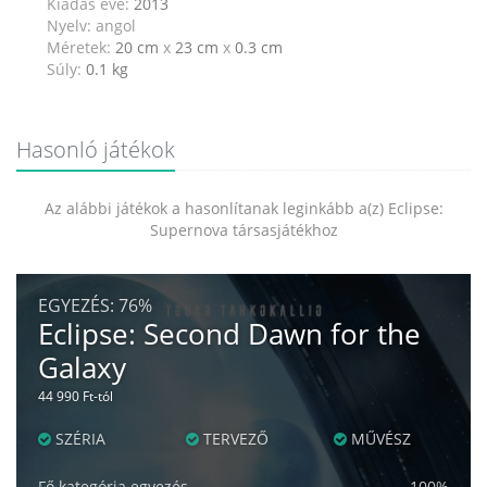
Kiadás éve:
2013
Nyelv: angol
Méretek:
20 cm
x
23 cm
x
0.3 cm
Súly:
0.1
kg
Hasonló játékok
Az alábbi játékok a hasonlítanak leginkább a(z) Eclipse:
Supernova társasjátékhoz
EGYEZÉS:
76%
Eclipse: Second Dawn for the
Galaxy
44 990 Ft-tól
SZÉRIA
TERVEZŐ
MŰVÉSZ
Fő kategória egyezés
100%