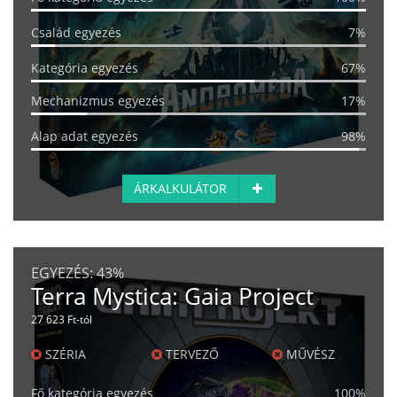
Család egyezés
7%
Kategória egyezés
67%
Mechanizmus egyezés
17%
Alap adat egyezés
98%
ÁRKALKULÁTOR
EGYEZÉS:
43%
Terra Mystica: Gaia Project
27 623 Ft-tól
SZÉRIA
TERVEZŐ
MŰVÉSZ
Fő kategória egyezés
100%