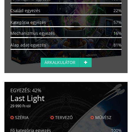
Család egyezés
22%
Kategória egyezés
57%
Mechanizmus egyezés
16%
Alap adat egyezés
81%
ÁRKALKULÁTOR
EGYEZÉS:
42%
Last Light
29 990 Ft-tól
SZÉRIA
TERVEZŐ
MŰVÉSZ
Fő kategória egyezés
100%