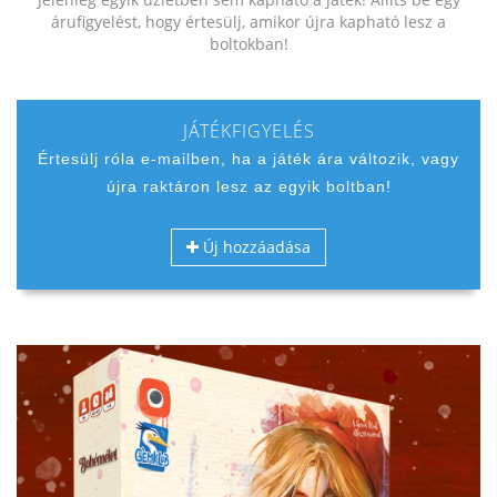
árufigyelést, hogy értesülj, amikor újra kapható lesz a
boltokban!
JÁTÉKFIGYELÉS
Értesülj róla e-mailben, ha a játék ára változik, vagy
újra raktáron lesz az egyik boltban!
Új hozzáadása