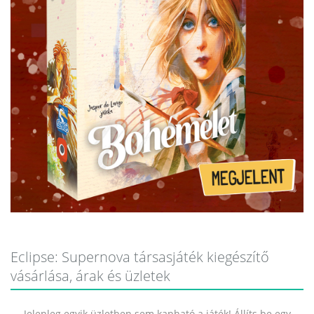
Eclipse: Supernova társasjáték kiegészítő
vásárlása, árak és üzletek
Jelenleg egyik üzletben sem kapható a játék! Állíts be egy