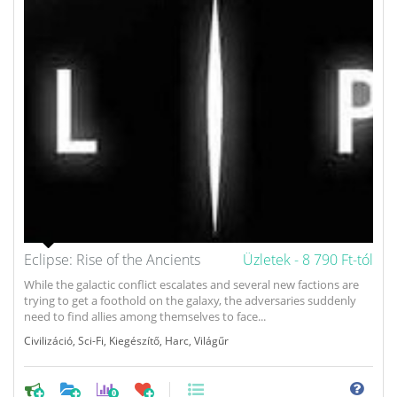
Eclipse: Rise of the Ancients
Üzletek -
8 790 Ft-tól
While the galactic conflict escalates and several new factions are
trying to get a foothold on the galaxy, the adversaries suddenly
need to find allies among themselves to face...
Civilizáció
,
Sci-Fi
,
Kiegészítő
,
Harc
,
Világűr
0