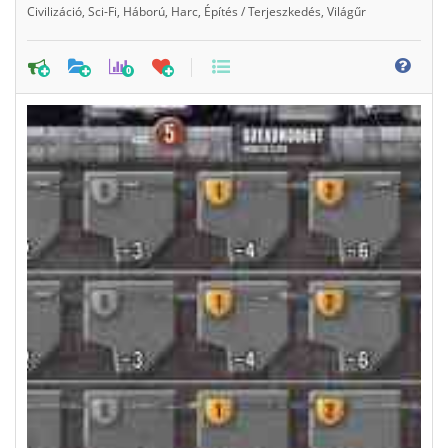
Civilizáció
,
Sci-Fi
,
Háború
,
Harc
,
Építés / Terjeszkedés
,
Világűr
0