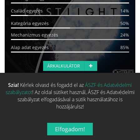
Család egyezés
14%
Kategória egyezés
50%
Mechanizmus egyezés
24%
Alap adat egyezés
85%
ÁRKALKULÁTOR
Szia!
Kérlek olvasd és fogadd el az
ÁSZF és Adatvédelmi
Több hasonló játék keresése
szabályzatot
! Az oldal sütiket használ, ÁSZF és Adatvédelmi
szabályzat elfogadásával a sütik használatához is
hozzájárulsz!
Elfogadom!