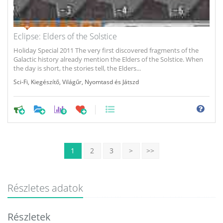
Eclipse: Elders of the Solstice
Holiday Special 2011 The very first discovered fragments of the
Galactic history already mention the Elders of the Solstice. When
the day is short, the stories tell, the Elders...
Sci-Fi
,
Kiegészítő
,
Világűr
,
Nyomtasd és Játszd
0
1
2
3
>
>>
Részletes adatok
Részletek