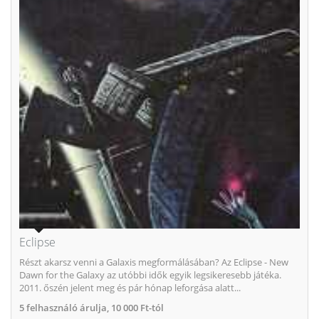
Eclipse
Részt akarsz venni a Galaxis megformálásában? Az Eclipse - New
Dawn for the Galaxy az utóbbi idők egyik legsikeresebb játéka.
2011. őszén jelent meg és pár hónap leforgása alatt...
5
felhasználó árulja,
10 000 Ft-tól