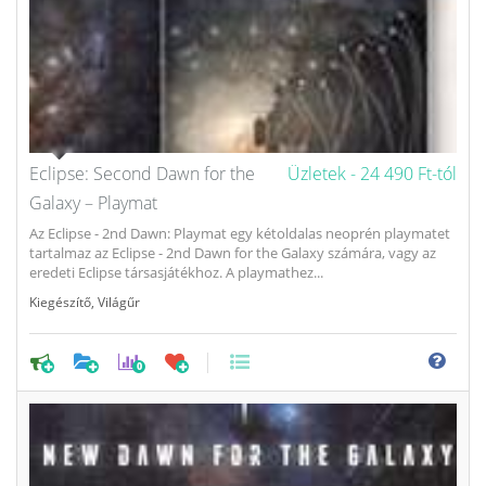
Eclipse: Second Dawn for the
Üzletek -
24 490 Ft-tól
Galaxy – Playmat
Az Eclipse - 2nd Dawn: Playmat egy kétoldalas neoprén playmatet
tartalmaz az Eclipse - 2nd Dawn for the Galaxy számára, vagy az
eredeti Eclipse társasjátékhoz. A playmathez...
Kiegészítő
,
Világűr
0