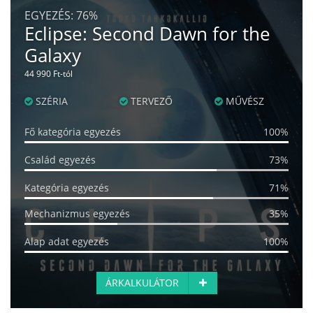
EGYEZÉS:
76%
Eclipse: Second Dawn for the
Galaxy
44 990 Ft-tól
SZÉRIA
TERVEZŐ
MŰVÉSZ
Fő kategória egyezés
100%
Család egyezés
73%
Kategória egyezés
71%
Mechanizmus egyezés
35%
Alap adat egyezés
100%
ÁRKALKULÁTOR