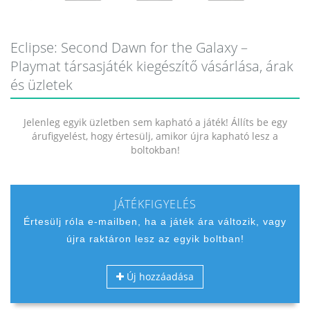
Eclipse: Second Dawn for the Galaxy –
Playmat társasjáték kiegészítő vásárlása, árak
és üzletek
Jelenleg egyik üzletben sem kapható a játék! Állíts be egy
árufigyelést, hogy értesülj, amikor újra kapható lesz a
boltokban!
JÁTÉKFIGYELÉS
Értesülj róla e-mailben, ha a játék ára változik, vagy
újra raktáron lesz az egyik boltban!
Új hozzáadása