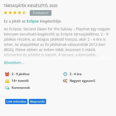
TÁRSASJÁTÉK KIEGÉSZÍTŐ,
2020
Értékelem!
Ez a játék az
Eclipse
kiegészítője.
Az Eclipse: Second Dawn for the Galaxy – Playmat egy nagyon
könnyen tanulható kiegészítő az Eclipse társasjátékhoz, 2 - 9
játékos részére, az átlagos játékidő hosszú, akár 2 - 4 óra is
lehet. Az alapjátékot az Év Játékának választották 2012-ben
(BGG), illetve ebben az évben több, összesen 5 másik
elismerést és jelölést is kapott. A társast, a könnyebb...
2 - 9 játékos
2 - 4 óra
14+ évestől
Nagyon egyszerű
Kommentek
Link másolása
Megosztás