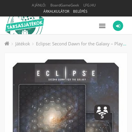
AJÁNLÓ:
BoardGameGeek
LFG.HU
ÁRKALKULÁTOR
BELÉPÉS
Menü
Játékok
Eclipse: Second Dawn for the Galaxy – Playmat társasjáték kiegészítő