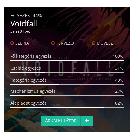
EGYEZÉS:
44%
Voidfall
39 990 Ft-tól
SZÉRIA
TERVEZŐ
MŰVÉSZ
Fő kategória egyezés
100%
Család egyezés
31%
Kategória egyezés
43%
Mechanizmus egyezés
27%
Alap adat egyezés
82%
ÁRKALKULÁTOR