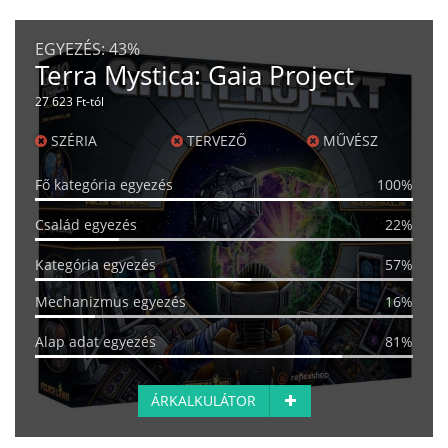
EGYEZÉS:
43%
Terra Mystica: Gaia Project
27 623 Ft-tól
SZÉRIA
TERVEZŐ
MŰVÉSZ
Fő kategória egyezés
100%
Család egyezés
22%
Kategória egyezés
57%
Mechanizmus egyezés
16%
Alap adat egyezés
81%
ÁRKALKULÁTOR