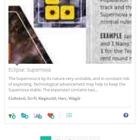
Eclipse: Supernova
The Supernova is by its nature very unstable, and in constant risk
of exploding. Technological advancement may help to keep the
Supernova stable. The expansion contains two...
Civilizáció
,
Sci-Fi
,
Kiegészítő
,
Harc
,
Világűr
0