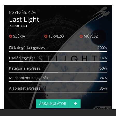
EGYEZÉS:
42%
Last Light
29 990 Ft-tól
SZÉRIA
TERVEZŐ
MŰVÉSZ
Fő kategória egyezés
100%
Család egyezés
14%
Kategória egyezés
50%
Mechanizmus egyezés
24%
Alap adat egyezés
85%
ÁRKALKULÁTOR