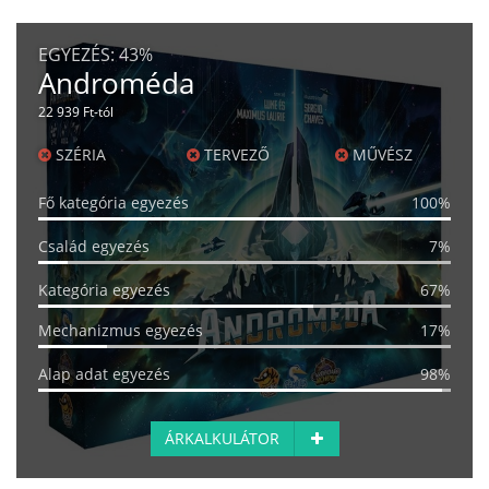
EGYEZÉS:
43%
Androméda
22 939 Ft-tól
SZÉRIA
TERVEZŐ
MŰVÉSZ
Fő kategória egyezés
100%
Család egyezés
7%
Kategória egyezés
67%
Mechanizmus egyezés
17%
Alap adat egyezés
98%
ÁRKALKULÁTOR