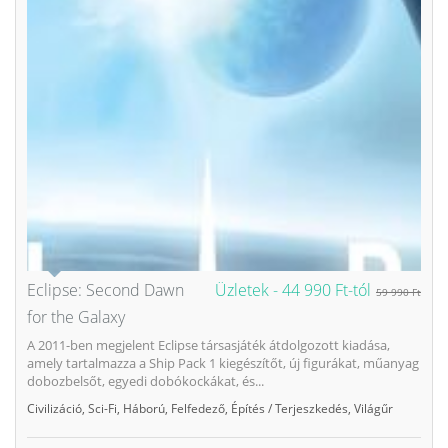
Eclipse: Second Dawn
Üzletek -
44 990 Ft-tól
59 990 Ft
for the Galaxy
A 2011-ben megjelent Eclipse társasjáték átdolgozott kiadása,
amely tartalmazza a Ship Pack 1 kiegészítőt, új figurákat, műanyag
dobozbelsőt, egyedi dobókockákat, és...
Civilizáció
,
Sci-Fi
,
Háború
,
Felfedező
,
Építés / Terjeszkedés
,
Világűr