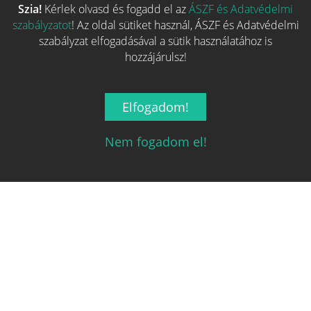
Szia!
Kérlek olvasd és fogadd el az
ÁSZF és Adatvédelmi
Több hasonló játék keresése
szabályzatot
! Az oldal sütiket használ, ÁSZF és Adatvédelmi
szabályzat elfogadásával a sütik használatához is
hozzájárulsz!
Elfogadom!
Nem fogadom el!
Magyarország társasjáték keresője!
A társasjáték érték!