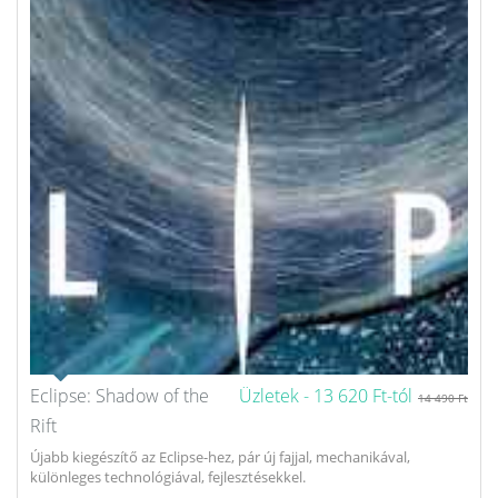
Eclipse: Shadow of the
Üzletek -
13 620 Ft-tól
14 490 Ft
Rift
Újabb kiegészítő az Eclipse-hez, pár új fajjal, mechanikával,
különleges technológiával, fejlesztésekkel.