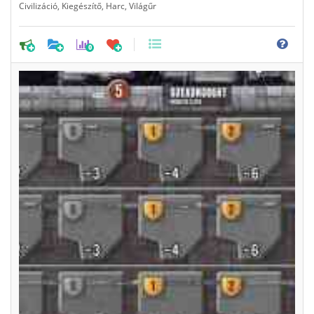
Civilizáció
,
Kiegészítő
,
Harc
,
Világűr
0