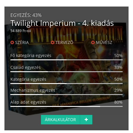
EGYEZÉS:
43%
Twilight Imperium - 4. kiadás
54 889 Ft-tól
SZÉRIA
TERVEZŐ
MŰVÉSZ
Fő kategória egyezés
50%
Család egyezés
33%
Kategória egyezés
50%
Mechanizmus egyezés
29%
Alap adat egyezés
80%
ÁRKALKULÁTOR