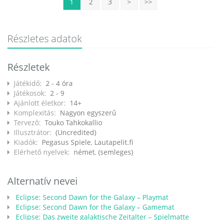
1
2
3
>
>>
Részletes adatok
Részletek
Játékidő:
2 - 4 óra
Játékosok:
2 - 9
Ajánlott életkor:
14+
Komplexitás:
Nagyon egyszerű
Tervező:
Touko Tahkokallio
Illusztrátor:
(Uncredited)
Kiadók:
Pegasus Spiele
,
Lautapelit.fi
Elérhető nyelvek:
német
,
(semleges)
Alternatív nevei
Eclipse: Second Dawn for the Galaxy – Playmat
Eclipse: Second Dawn for the Galaxy – Gamemat
Eclipse: Das zweite galaktische Zeitalter – Spielmatte