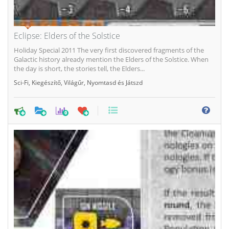
Eclipse: Elders of the Solstice
Holiday Special 2011 The very first discovered fragments of the
Galactic history already mention the Elders of the Solstice. When
the day is short, the stories tell, the Elders...
Sci-Fi
,
Kiegészítő
,
Világűr
,
Nyomtasd és Játszd
0