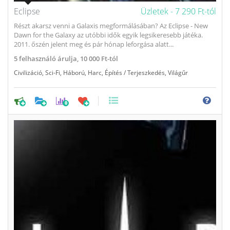
Eclipse
Üzletek -
7 290 Ft-tól
Részt akarsz venni a Galaxis megformálásában? Az Eclipse - New
Dawn for the Galaxy az utóbbi idők egyik legsikeresebb játéka.
2011. őszén jelent meg és pár hónap leforgása alatt...
5
felhasználó árulja,
10 000 Ft-tól
Civilizáció
,
Sci-Fi
,
Háború
,
Harc
,
Építés / Terjeszkedés
,
Világűr
0