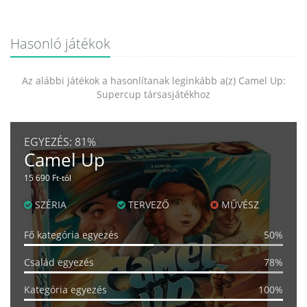
Hasonló játékok
Az alábbi játékok a hasonlítanak leginkább a(z) Camel Up:
Supercup társasjátékhoz
EGYEZÉS:
81%
Camel Up
15 690 Ft-tól
SZÉRIA
TERVEZŐ
MŰVÉSZ
Fő kategória egyezés
50%
Család egyezés
78%
Kategória egyezés
100%