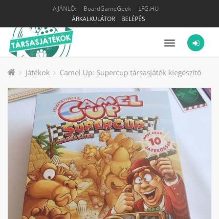
AJÁNLÓ:
BoardGameGeek
LFG.HU
ÁRKALKULÁTOR
BELÉPÉS
Menü
Játékok
Camel Up: Supercup társasjáték kiegészítő