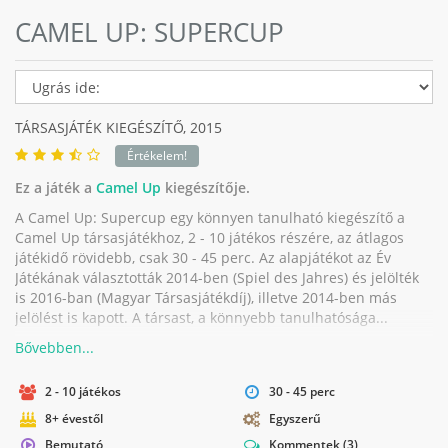
CAMEL UP: SUPERCUP
TÁRSASJÁTÉK KIEGÉSZÍTŐ,
2015
Értékelem!
Ez a játék a
Camel Up
kiegészítője.
A Camel Up: Supercup egy könnyen tanulható kiegészítő a
Camel Up társasjátékhoz, 2 - 10 játékos részére, az átlagos
játékidő rövidebb, csak 30 - 45 perc. Az alapjátékot az Év
Játékának választották 2014-ben (Spiel des Jahres) és jelölték
is 2016-ban (Magyar Társasjátékdíj), illetve 2014-ben más
jelölést is kapott. A társast, a könnyebb tanulhatósága...
2 - 10 játékos
30 - 45 perc
8+ évestől
Egyszerű
Bemutató
Kommentek
(3)