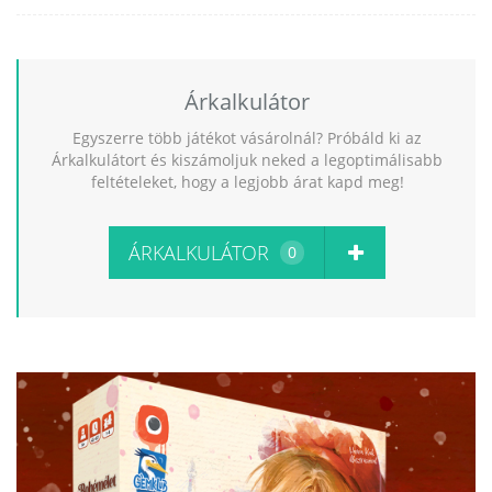
Árkalkulátor
Egyszerre több játékot vásárolnál? Próbáld ki az
Árkalkulátort és kiszámoljuk neked a legoptimálisabb
feltételeket, hogy a legjobb árat kapd meg!
ÁRKALKULÁTOR
0