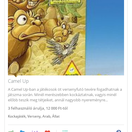
Camel Up
A Camel Up-ban a játékosok öt versenyfutó tevére fogadhatnak a
játszma során. Minél merészebben kockáztatnak, vagyis minél
előbb teszik meg tétjeiket, annál nagyobb nyereményre...
3
felhasználó árulja,
12 000 Ft-tól
Kockajáték
,
Verseny
,
Arab
,
Állat