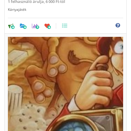
1
felhasználó árulja,
6 000 Ft-tól
Kártyajáték
0