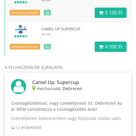
MAGYAR
5 190 Ft
értesítés kérhető
új
CAMEL UP SUPERCUP
MAGYAR
4 990 Ft
értesítés kérhető
új
A FELHASZNÁLÓK AJÁNLATAI
Camel Up: Supercup
mechano44
, Debrecen
Csomagküldéssel, vagy személyesen itt: Debrecen! Az
ár NEM tartalmazza a csomagküldés árát!
Személyesen Debrecenben vagy fox/posta utalás után.
érdeklődő
12