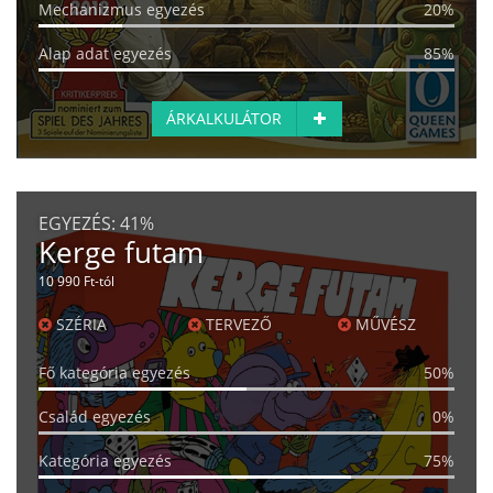
Mechanizmus egyezés
20%
Alap adat egyezés
85%
ÁRKALKULÁTOR
EGYEZÉS:
41%
Kerge futam
10 990 Ft-tól
SZÉRIA
TERVEZŐ
MŰVÉSZ
Fő kategória egyezés
50%
Család egyezés
0%
Kategória egyezés
75%