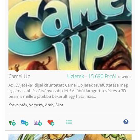
Camel Up
Üzletek -
15 690 Ft-tól
18 490 Ft
Az „Év játéka” díjjal kitüntetett Camel Up játék tevefuttatása még
izgalmasabb és látványosabb lett! A fából faragott tevék és a 3D
piramis mellé a játékba bekerült egy hatalmas...
Kockajáték
,
Verseny
,
Arab
,
Állat
0