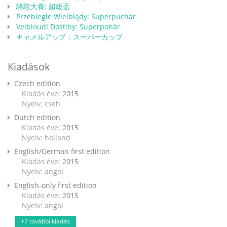
駱駝大賽: 超級盃
Przebiegłe Wielbłądy: Superpuchar
Velbloudí Dostihy: Superpohár
キャメルアップ：スーパーカップ
Kiadások
Czech edition
Kiadás éve:
2015
Nyelv: cseh
Dutch edition
Kiadás éve:
2015
Nyelv: holland
English/German first edition
Kiadás éve:
2015
Nyelv: angol
English-only first edition
Kiadás éve:
2015
Nyelv: angol
+7 további kiadás