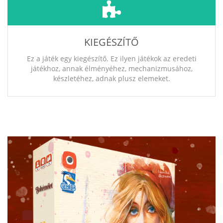
KIEGÉSZÍTŐ
Ez a játék egy kiegészítő. Ez ilyen játékok az eredeti
játékhoz, annak élményéhez, mechanizmusához,
készletéhez, adnak plusz elemeket.