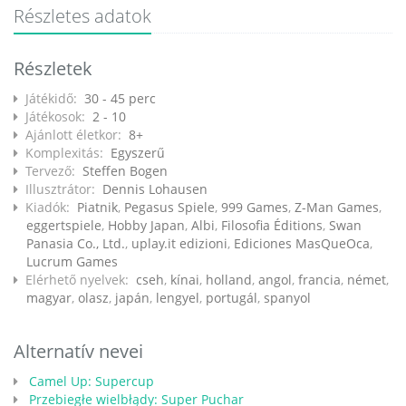
Részletes adatok
Részletek
Játékidő:
30 - 45 perc
Játékosok:
2 - 10
Ajánlott életkor:
8+
Komplexitás:
Egyszerű
Tervező:
Steffen Bogen
Illusztrátor:
Dennis Lohausen
Kiadók:
Piatnik
,
Pegasus Spiele
,
999 Games
,
Z-Man Games
,
eggertspiele
,
Hobby Japan
,
Albi
,
Filosofia Éditions
,
Swan
Panasia Co., Ltd.
,
uplay.it edizioni
,
Ediciones MasQueOca
,
Lucrum Games
Elérhető nyelvek:
cseh
,
kínai
,
holland
,
angol
,
francia
,
német
,
magyar
,
olasz
,
japán
,
lengyel
,
portugál
,
spanyol
Alternatív nevei
Camel Up: Supercup
Przebiegłe wielbłądy: Super Puchar