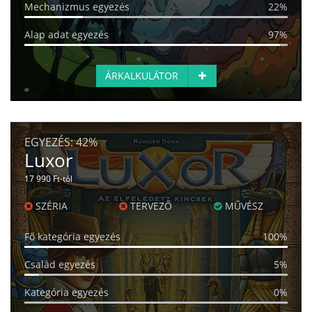
Mechanizmus egyezés
22%
Alap adat egyezés
97%
ÁRKALKULÁTOR
EGYEZÉS:
42%
Luxor
17 990 Ft-tól
SZÉRIA
TERVEZŐ
MŰVÉSZ
Fő kategória egyezés
100%
Család egyezés
5%
Kategória egyezés
0%