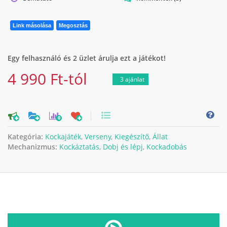
Link másolása
Megosztás
Egy felhasználó és 2 üzlet árulja ezt a játékot!
4 990 Ft-tól
3 ajánlat
0
Kategória:
Kockajáték
,
Verseny
,
Kiegészítő
,
Állat
Mechanizmus:
Kockáztatás
,
Dobj és lépj
,
Kockadobás