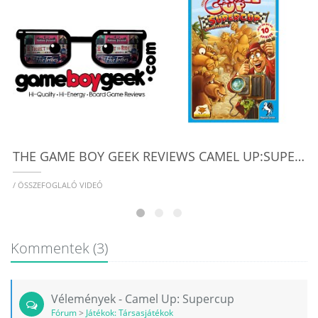
R
/
THE GAME BOY GEEK REVIEWS CAMEL UP:SUPER CUP
/ ÖSSZEFOGLALÓ VIDEÓ
Kommentek
(3)
Vélemények - Camel Up: Supercup
Fórum
>
Játékok: Társasjátékok