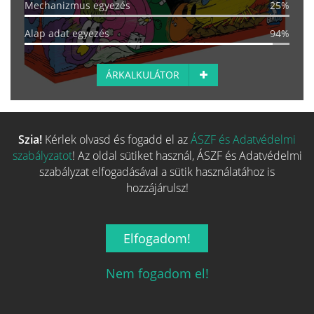
Mechanizmus egyezés
25%
Alap adat egyezés
94%
ÁRKALKULÁTOR
Szia!
Kérlek olvasd és fogadd el az
ÁSZF és Adatvédelmi
EGYEZÉS:
41%
Scrap Racer
szabályzatot
! Az oldal sütiket használ, ÁSZF és Adatvédelmi
szabályzat elfogadásával a sütik használatához is
5 999 Ft-tól
hozzájárulsz!
SZÉRIA
TERVEZŐ
MŰVÉSZ
Elfogadom!
Fő kategória egyezés
0%
Család egyezés
0%
Nem fogadom el!
Kategória egyezés
50%