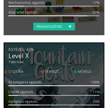
Mechanizmus egyezés
17%
Alap adat egyezés
87%
ÁRKALKULÁTOR
EGYEZÉS:
42%
Level X
7 000 Ft-tól
SZÉRIA
TERVEZŐ
MŰVÉSZ
Fő kategória egyezés
100%
Család egyezés
11%
Kategória egyezés
33%