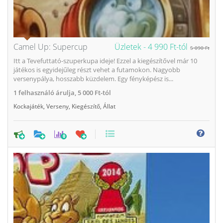
Camel Up: Supercup
Üzletek -
4 990 Ft-tól
5 090 Ft
Itt a Tevefuttató-szuperkupa ideje! Ezzel a kiegészítővel már 10
játékos is egyidejűleg részt vehet a futamokon. Nagyobb
versenypálya, hosszabb küzdelem. Egy fényképész is...
1
felhasználó árulja,
5 000 Ft-tól
Kockajáték
,
Verseny
,
Kiegészítő
,
Állat
0