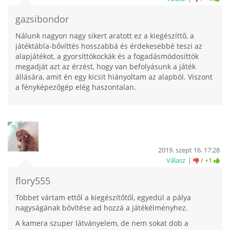
gazsibondor
Nálunk nagyon nagy sikert aratott ez a kiegészíttő, a
játéktábla-bővíttés hosszabbá és érdekesebbé teszi az
alapjátékot, a gyorsíttókockák és a fogadásmódosíttók
megadját azt az érzést, hogy van befolyásunk a játék
állására, amit én egy kicsit hiányoltam az alapból. Viszont
a fényképezőgép elég haszontalan.
2019. szept 16. 17:28
Válasz
/
+1
flory555
Többet vártam ettől a kiegészítőtől, egyedül a pálya
nagyságának bővítése ad hozzá a játékélményhez.
A kamera szuper látványelem, de nem sokat dob a