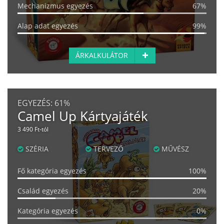
Mechanizmus egyezés
67%
Alap adat egyezés
99%
ÁRKALKULÁTOR
EGYEZÉS:
61%
Camel Up Kártyajáték
3 490 Ft-tól
SZÉRIA
TERVEZŐ
MŰVÉSZ
Fő kategória egyezés
100%
Család egyezés
20%
Kategória egyezés
0%