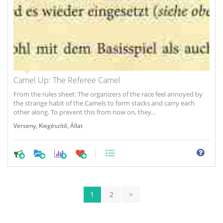
Camel Up: The Referee Camel
From the rules sheet: The organizers of the race feel annoyed by
the strange habit of the Camels to form stacks and carry each
other along. To prevent this from now on, they...
Verseny
,
Kiegészítő
,
Állat
0
1
2
>