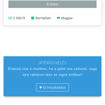
Érdekel
5 000 Ft
Bontatlan
Magyar
JÁTÉKFIGYELÉS
Értesülj róla e-mailben, ha a játék ára változik, vagy
újra raktáron lesz az egyik boltban!
Új hozzáadása