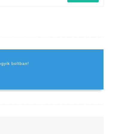
egyik boltban!