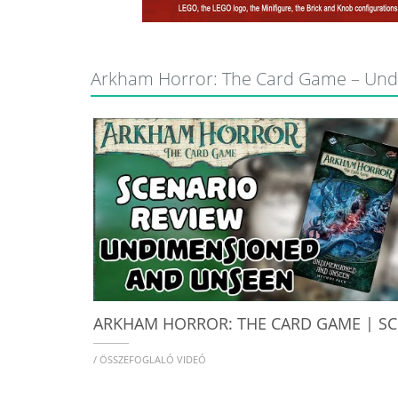
Arkham Horror: The Card Game – Undi
/ ÖSSZEFOGLALÓ VIDEÓ