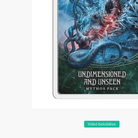
Videó beküldése