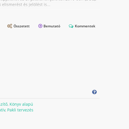
lismerést és jelölést is...
Összetett
Bemutató
Kommentek
zítő
,
Könyv alapú
tív
,
Pakli tervezés