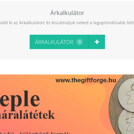
Árkalkulátor
báld ki az Árkalkulátort és kiszámoljuk neked a legoptimálisabb fel
ÁRKALKULÁTOR
0