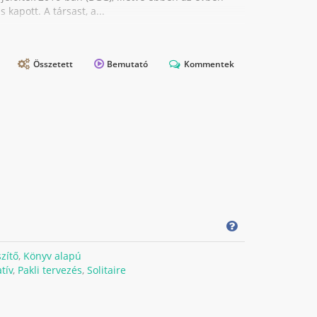
 kapott. A társast, a...
Összetett
Bemutató
Kommentek
zítő
,
Könyv alapú
tív
,
Pakli tervezés
,
Solitaire