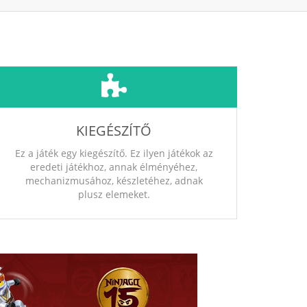
KIEGÉSZÍTŐ
Ez a játék egy kiegészítő. Ez ilyen játékok az
eredeti játékhoz, annak élményéhez,
mechanizmusához, készletéhez, adnak
plusz elemeket.