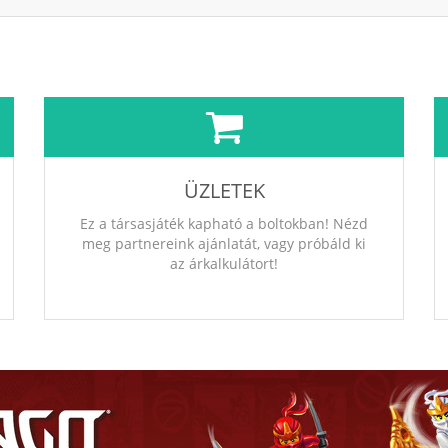
ÜZLETEK
Ez a társasjáték kapható a boltokban! Nézd
meg partnereink ajánlatát, vagy próbáld ki
az árkalkulátort!