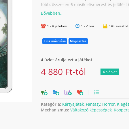
több, összesen 6 másik elismerést és jelölést is
1 - 4 játékos
1 - 2 óra
14+ évestől
Link másolása
Megosztás
4 üzlet árulja ezt a játékot!
4 880 Ft-tól
4 ajánlat
0
Kategória:
Kártyajáték
,
Fantasy
,
Horror
,
Kiegés
Mechanizmus:
Váltakozó képességek
,
Koopera