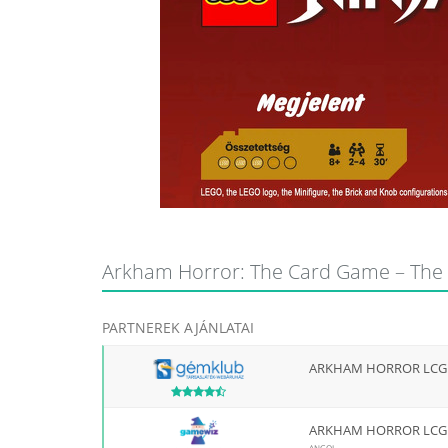
Arkham Horror: The Card Game – The M
PARTNEREK AJÁNLATAI
ARKHAM HORROR LCG:
ARKHAM HORROR LCG:
ANGOL