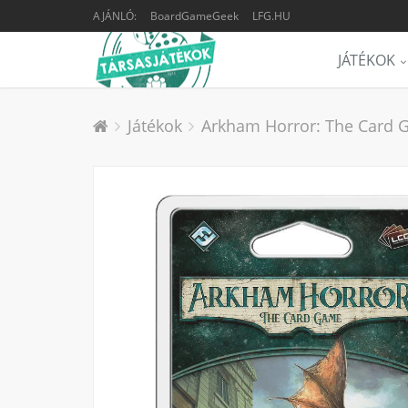
AJÁNLÓ:
BoardGameGeek
LFG.HU
JÁTÉKOK
Játékok
Arkham Horror: The Card G