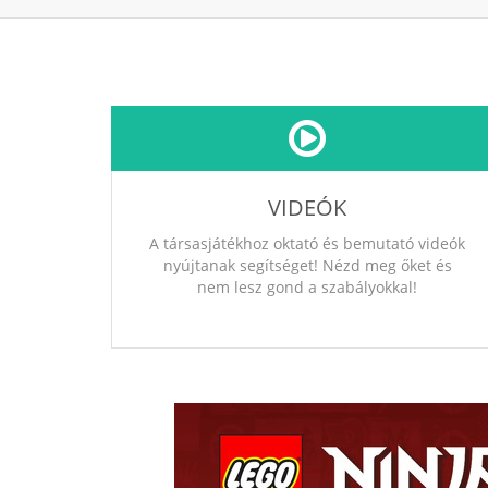
VIDEÓK
A társasjátékhoz oktató és bemutató videók
nyújtanak segítséget! Nézd meg őket és
nem lesz gond a szabályokkal!