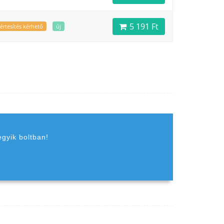
5 191 Ft
értesítés kérhető
új
egyik boltban!