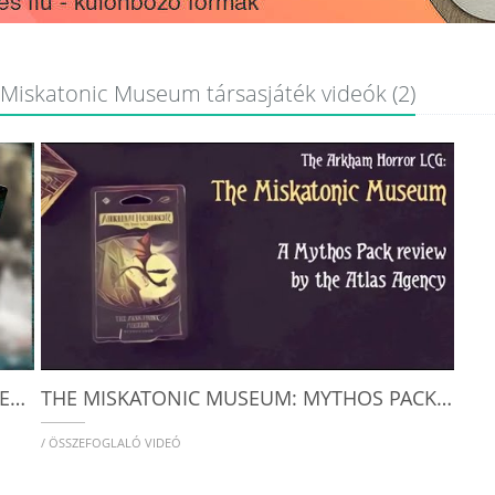
Miskatonic Museum társasjáték videók (2)
ARKHAM HORROR: THE CARD GAME | SCENARIO REVIEWS, THE MISKATONIC MUSEUM
THE MISKATONIC MUSEUM: MYTHOS PACK SPOTLIGHT BY THE ATLAS AGENCY
/ ÖSSZEFOGLALÓ VIDEÓ