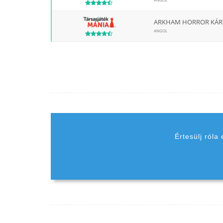
ARKHAM HORROR KÁRT
ANGOL
Értesülj róla