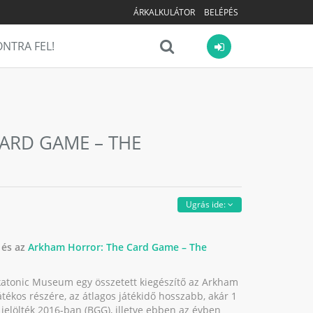
ÁRKALKULÁTOR
BELÉPÉS
NTRA FEL!
ARD GAME – THE
Ugrás ide:
és az
Arkham Horror: The Card Game – The
atonic Museum egy összetett kiegészítő az Arkham
tékos részére, az átlagos játékidő hosszabb, akár 1
k jelölték 2016-ban (BGG), illetve ebben az évben