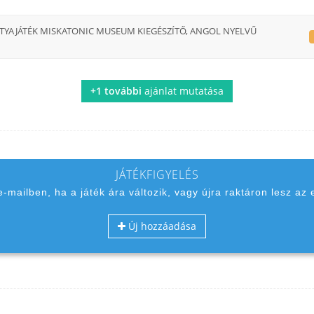
YAJÁTÉK MISKATONIC MUSEUM KIEGÉSZÍTŐ, ANGOL NYELVŰ
+1 további
ajánlat mutatása
JÁTÉKFIGYELÉS
 e-mailben, ha a játék ára változik, vagy újra raktáron lesz az 
Új hozzáadása