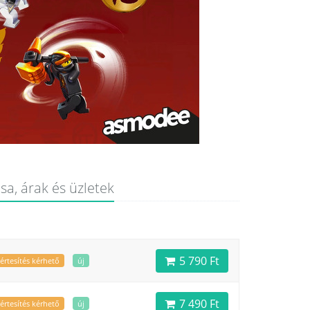
a, árak és üzletek
5 790 Ft
értesítés kérhető
új
7 490 Ft
értesítés kérhető
új