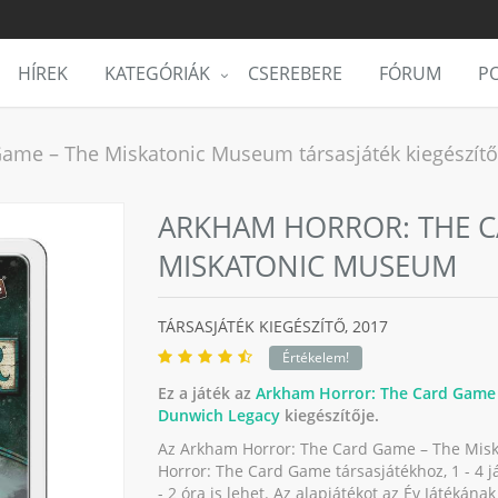
HÍREK
KATEGÓRIÁK
CSEREBERE
FÓRUM
PO
ame – The Miskatonic Museum társasjáték kiegészítő
ARKHAM HORROR: THE C
MISKATONIC MUSEUM
TÁRSASJÁTÉK KIEGÉSZÍTŐ,
2017
Értékelem!
Ez a játék az
Arkham Horror: The Card Game
Dunwich Legacy
kiegészítője.
Az Arkham Horror: The Card Game – The Misk
Horror: The Card Game társasjátékhoz, 1 - 4 já
- 2 óra is lehet. Az alapjátékot az Év Játékána