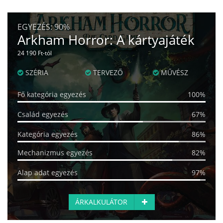
EGYEZÉS:
90%
Arkham Horror: A kártyajáték
24 190 Ft-tól
SZÉRIA
TERVEZŐ
MŰVÉSZ
Fő kategória egyezés
100%
Család egyezés
67%
Kategória egyezés
86%
Mechanizmus egyezés
82%
Alap adat egyezés
97%
ÁRKALKULÁTOR