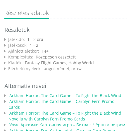
Részletes adatok
Részletek
Játékidő:
1 - 2 óra
Játékosok:
1 - 2
Ajánlott életkor:
14+
Komplexitás:
Közepesen összetett
Kiadók:
Fantasy Flight Games
,
Hobby World
Elérhető nyelvek:
angol
,
német
,
orosz
Alternatív nevei
Arkham Horror: The Card Game – To Fight the Black Wind
Arkham Horror: The Card Game – Carolyn Fern Promo
Cards
Arkham Horror: The Card Game – To Fight the Black Wind
Novella with Carolyn Fern Promo Cards
Ужас Аркхэма: Карточная игра – Битва с Чёрным ветром
Arkham Horror: Das Kartenspiel – Carolyn Fern Promo