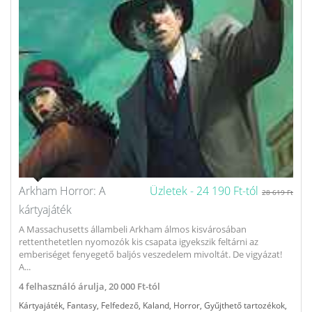
Arkham Horror: A
Üzletek -
24 190 Ft-tól
28 619 Ft
kártyajáték
A Massachusetts állambeli Arkham álmos kisvárosában
rettenthetetlen nyomozók kis csapata igyekszik feltárni az
emberiséget fenyegető baljós veszedelem mivoltát. De vigyázat!
A...
4
felhasználó árulja,
20 000 Ft-tól
Kártyajáték
,
Fantasy
,
Felfedező
,
Kaland
,
Horror
,
Gyűjthető tartozékok
,