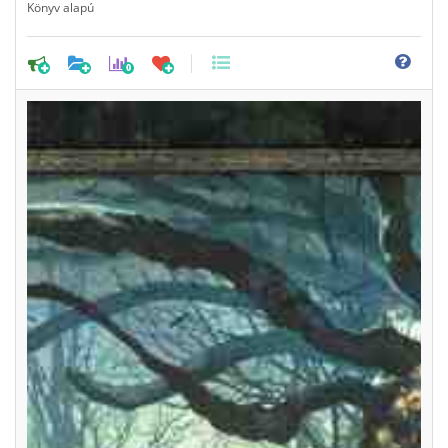
Könyv alapú
0