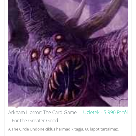
Arkham Horror: The Card Game
Üzletek -
5 990 Ft-tól
– For the Greater Good
A The Circle Undone ciklus harmadik tagja, 60 lapot tartalmaz.