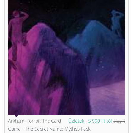
Arkham Horror: The Card
Üzletek -
5 990 Ft-tól
6 490 Ft
Game – The Secret Name: Mythos Pack