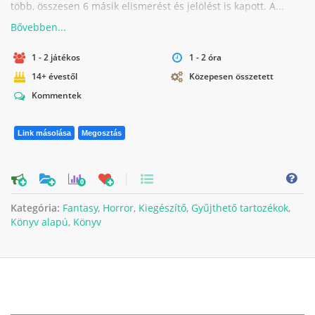
több, összesen 6 másik elismerést és jelölést is kapott. A...
1 - 2 játékos
1 - 2 óra
14+ évestől
Közepesen összetett
Kommentek
Link másolása
Megosztás
0
Kategória:
Fantasy
,
Horror
,
Kiegészítő
,
Gyűjthető tartozékok
,
Könyv alapú
,
Könyv