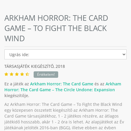
ARKHAM HORROR: THE CARD
GAME – TO FIGHT THE BLACK
WIND
TÁRSASJÁTÉK KIEGÉSZÍTŐ,
2018
Értékelem!
Ez a játék az
Arkham Horror: The Card Game
és az
Arkham
Horror: The Card Game – The Circle Undone: Expansion
kiegészítője.
Az Arkham Horror: The Card Game – To Fight the Black Wind
egy közepesen összetett kiegészítő az Arkham Horror: The
Card Game társasjátékhoz, 1 - 2 játékos részére, az átlagos
játékidő hosszabb, akár 1 - 2 óra is lehet. Az alapjátékot az Év
Játékának jelölték 2016-ban (BGG), illetve ebben az évben