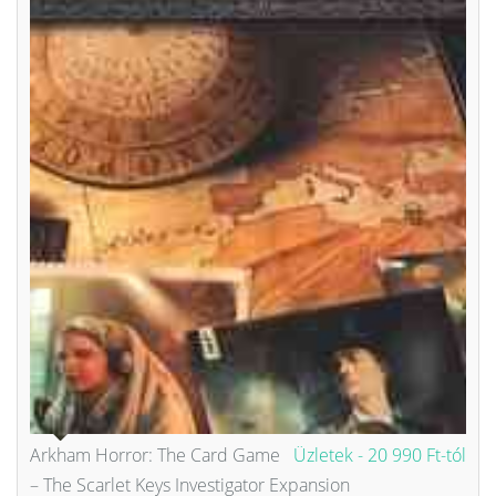
Arkham Horror: The Card Game
Üzletek -
20 990 Ft-tól
– The Scarlet Keys Investigator Expansion