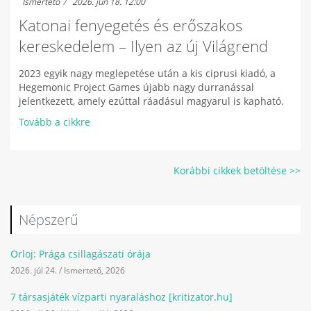
Ismertető
2026. jún 18. 12:00
Katonai fenyegetés és erőszakos
kereskedelem – Ilyen az új Világrend
2023 egyik nagy meglepetése után a kis ciprusi kiadó, a
Hegemonic Project Games újabb nagy durranással
jelentkezett, amely ezúttal ráadásul magyarul is kapható.
Tovább a cikkre
Korábbi cikkek betöltése >>
Népszerű
Orloj: Prága csillagászati órája
2026. júl 24.
/
Ismertető
,
2026
7 társasjáték vízparti nyaraláshoz [kritizator.hu]