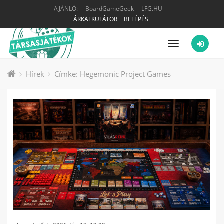
AJÁNLÓ:
BoardGameGeek
LFG.HU
ÁRKALKULÁTOR
BELÉPÉS
Menü
Hírek
Címke: Hegemonic Project Games