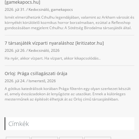
[gamekapocs.hu]
2026. júl 31.
/
Kedvcsináló
,
gamekapocs
Ismét elmerülhetünk Cthulhu legendájában, valamint az Arkham városát és
környékét körülölelő kozmikus horror borzalmaiban, ezúttal a Reflexshop
gondozásában megjelent Cthulhu: A Sötétség Birodalma társasjáték által.
7 társasjáték vízparti nyaraláshoz [kritizator.hu]
2026. júl 26.
/
Kedvcsináló
,
2026
Ha nyár, akkor vízpart. Ha vízpart, akkor kikapcsolódás..
Orloj: Prága csillagászati órája
2026. júl 24.
/
Ismertető
,
2026
A gótikus katedrálisok korában Prága főterén egy olyan szerkezet készült
el, amely évszázadokon át lenyűgözte az utazókat. Ennek a különleges
mesterműnek az építését élhetjük át az Orloj című társasjátékban.
Címkék