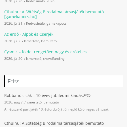
2026. júl 26.
/
Kedvcsináló
,
2026
Cthulhu: A Sötétség Birodalma társasjáték bemutató
[gamekapocs.hu]
2026. júl 31.
/
Kedvcsináló
,
gamekapocs
Az erdő - Alpok és Cserjék
2026. júl 2.
/
Ismertető
,
Bemutató
Cysmic – földet rengetően nagy és erőteljes
2026. júl 20.
/
Ismertető
,
crowdfunding
Friss
Robbanó cicák – 10 éves jubileumi kiadás🎆🐱
2026. aug 7.
/
Ismertető
,
Bemutató
A népszerű partijáték 10. évfordulóját ünneplő különleges változat.
Cthulhu: A Sötétség Birodalma társasjáték bemutató