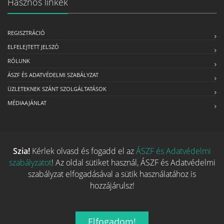
Hasznos linkek
REGISZTRÁCIÓ
ELFELEJTETT JELSZÓ
RÓLUNK
ÁSZF ÉS ADATVÉDELMI SZABÁLYZAT
ÜZLETEKNEK SZÁNT SZOLGÁLTATÁSOK
MÉDIAAJÁNLAT
Kapcsolat
Szia!
Kérlek olvasd és fogadd el az
ÁSZF és Adatvédelmi
szabályzatot
! Az oldal sütiket használ, ÁSZF és Adatvédelmi
Ha szeretnéd felvenni velünk a kapcsolatot nyugodtan írj egy
szabályzat elfogadásával a sütik használatához is
e-mailt!
hozzájárulsz!
Email:
info@tarsasjatekok.com
Elfogadom!