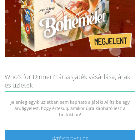
Who's for Dinner? társasjáték vásárlása, árak
és üzletek
Jelenleg egyik üzletben sem kapható a játék! Állíts be egy
árufigyelést, hogy értesülj, amikor újra kapható lesz a
boltokban!
JÁTÉKFIGYELÉS