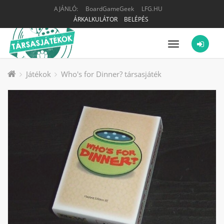
AJÁNLÓ:
BoardGameGeek
LFG.HU
ÁRKALKULÁTOR
BELÉPÉS
Menü
Játékok
Who's for Dinner? társasjáték