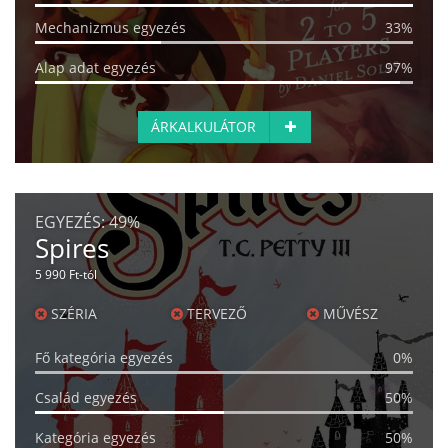
Mechanizmus egyezés
33%
Alap adat egyezés
97%
ÁRKALKULÁTOR
EGYEZÉS:
49%
Spires
5 990 Ft-tól
SZÉRIA
TERVEZŐ
MŰVÉSZ
Fő kategória egyezés
0%
Család egyezés
50%
Kategória egyezés
50%