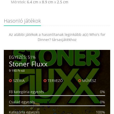
Méretek:
6.4 cm
x
8.9 cm
x
2.5 cm
Hasonló játékok
Az alábbi játékok a hasonlítanak leginkább a(z) Who's for
Dinner? társasjátékhoz
EGYEZÉS:
51%
Stoner Fluxx
9 190 Ft-tól
SZÉRIA
TERVEZŐ
MŰVÉSZ
Fő kategória egyezés
0%
Család egyezés
0%
Kategória egyezés
100%