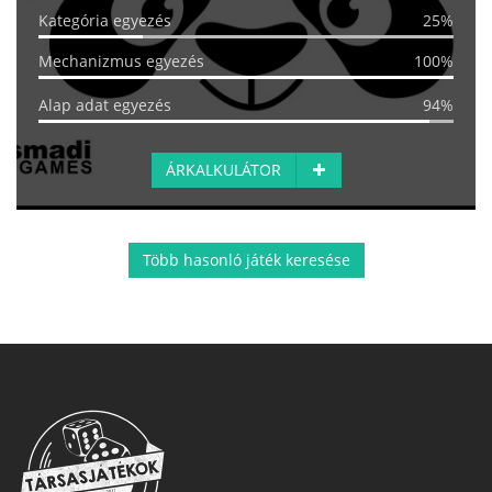
Kategória egyezés
25%
Mechanizmus egyezés
100%
Alap adat egyezés
94%
ÁRKALKULÁTOR
Több hasonló játék keresése