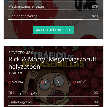
Mechanizmus egyezés
67%
Alap adat egyezés
82%
ÁRKALKULÁTOR
EGYEZÉS:
48%
Rick & Morty: Megamagszorult
helyzetben
4 990 Ft-tól
SZÉRIA
TERVEZŐ
MŰVÉSZ
Fő kategória egyezés
0%
Család egyezés
0%