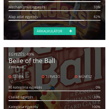
Mechanizmus egyezés
33%
Alap adat egyezés
82%
ÁRKALKULÁTOR
EGYEZÉS:
49%
Belle of the Ball
2 990 Ft-tól
SZÉRIA
TERVEZŐ
MŰVÉSZ
Fő kategória egyezés
0%
Család egyezés
33%
Kategória egyezés
100%