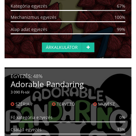
Kategória egyezés
67%
Mechanizmus egyezés
100%
Alap adat egyezés
99%
ÁRKALKULÁTOR
EGYEZÉS:
48%
Adorable Pandaring
3 090 Ft-tól
SZÉRIA
TERVEZŐ
MŰVÉSZ
Fő kategória egyezés
0%
Család egyezés
33%