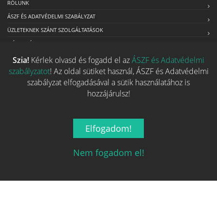
RÓLUNK
ÁSZF ÉS ADATVÉDELMI SZABÁLYZAT
ÜZLETEKNEK SZÁNT SZOLGÁLTATÁSOK
MÉDIAAJÁNLAT
Szia!
Kérlek olvasd és fogadd el az
ÁSZF és Adatvédelmi
szabályzatot
! Az oldal sütiket használ, ÁSZF és Adatvédelmi
Kapcsolat
szabályzat elfogadásával a sütik használatához is
hozzájárulsz!
Ha szeretnéd felvenni velünk a kapcsolatot nyugodtan írj egy
e-mailt!
Elfogadom!
Email:
info@tarsasjatekok.com
Nem fogadom el!