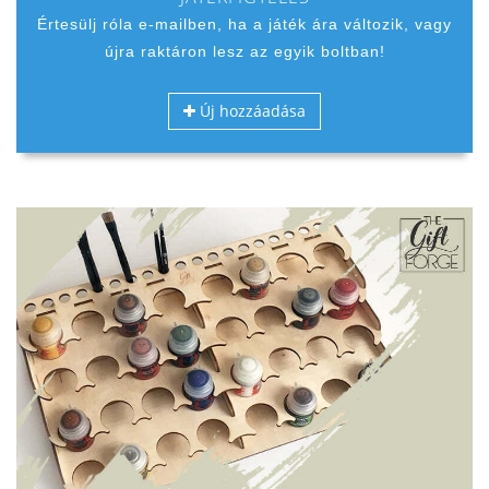
Értesülj róla e-mailben, ha a játék ára változik, vagy
újra raktáron lesz az egyik boltban!
Új hozzáadása