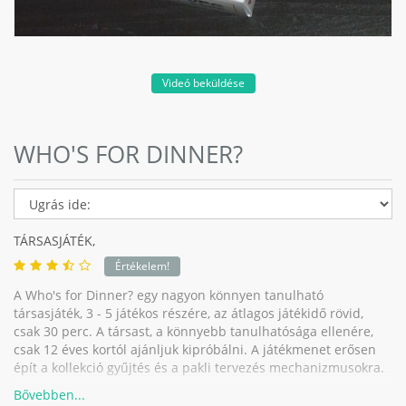
Videó beküldése
WHO'S FOR DINNER?
TÁRSASJÁTÉK,
Értékelem!
A Who's for Dinner? egy nagyon könnyen tanulható
társasjáték, 3 - 5 játékos részére, az átlagos játékidő rövid,
csak 30 perc. A társast, a könnyebb tanulhatósága ellenére,
csak 12 éves kortól ajánljuk kipróbálni. A játékmenet erősen
épít a kollekció gyűjtés és a pakli tervezés mechanizmusokra.