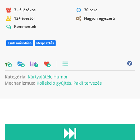
3 - 5 játékos
30 perc
12+ évestől
Nagyon egyszerű
Kommentek
Link másolása
Megosztás
0
Kategória:
Kártyajáték
,
Humor
Mechanizmus:
Kollekció gyűjtés
,
Pakli tervezés