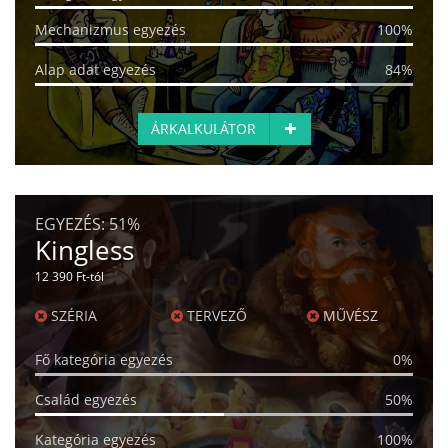
Mechanizmus egyezés
100%
Alap adat egyezés
84%
ÁRKALKULÁTOR
EGYEZÉS:
51%
Kingless
12 390 Ft-tól
SZÉRIA
TERVEZŐ
MŰVÉSZ
Fő kategória egyezés
0%
Család egyezés
50%
Kategória egyezés
100%