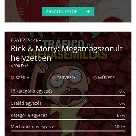
ÁRKALKULÁTOR
EGYEZÉS:
48%
Rick & Morty: Megamagszorult
helyzetben
4 990 Ft-tól
SZÉRIA
TERVEZŐ
MŰVÉSZ
Fő kategória egyezés
0%
Család egyezés
0%
Kategória egyezés
67%
Mechanizmus egyezés
100%