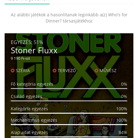
Az alábbi játékok a hasonlítanak leginkább a(z) Who's for
Dinner? társasjátékhoz
EGYEZÉS:
51%
Stoner Fluxx
9 190 Ft-tól
SZÉRIA
TERVEZŐ
MŰVÉSZ
Fő kategória egyezés
0%
Család egyezés
0%
Kategória egyezés
100%
Mechanizmus egyezés
100%
Alap adat egyezés
84%