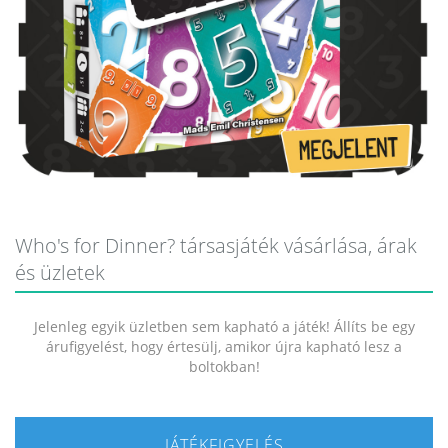
Who's for Dinner? társasjáték vásárlása, árak
és üzletek
Jelenleg egyik üzletben sem kapható a játék! Állíts be egy
árufigyelést, hogy értesülj, amikor újra kapható lesz a
boltokban!
JÁTÉKFIGYELÉS