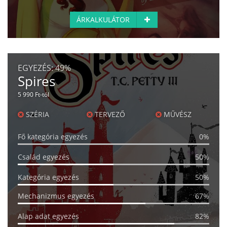
ÁRKALKULÁTOR
EGYEZÉS:
49%
Spires
5 990 Ft-tól
SZÉRIA
TERVEZŐ
MŰVÉSZ
Fő kategória egyezés
0%
Család egyezés
50%
Kategória egyezés
50%
Mechanizmus egyezés
67%
Alap adat egyezés
82%