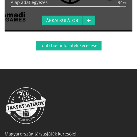
Alap adat egyezés
94%
ÁRKALKULÁTOR
Több hasonló játék keresése
Magyarország társasjáték keresője!