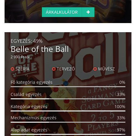
ÁRKALKULÁTOR
EGYEZÉS:
49%
Belle of the Ball
2 990 Ft-tól
SZÉRIA
TERVEZŐ
MŰVÉSZ
Fő kategória egyezés
0%
Család egyezés
33%
Kategória egyezés
100%
Mechanizmus egyezés
33%
Alap adat egyezés
97%