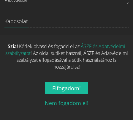
MÉDIAAJÁNLAT
Kapcsolat
Ha szeretnéd felvenni velünk a kapcsolatot nyugodtan írj egy
e-mailt!
Szia!
Kérlek olvasd és fogadd el az
ÁSZF és Adatvédelmi
szabályzatot
! Az oldal sütiket használ, ÁSZF és Adatvédelmi
Email:
info@tarsasjatekok.com
szabályzat elfogadásával a sütik használatához is
hozzájárulsz!
Elfogadom!
Nem fogadom el!
2026 © Minden jog fenntarva.
A játékokhoz kapcsolódó adatok
és indexképek jelentős része a
BoardGameGeek
oldaláról
származnak!