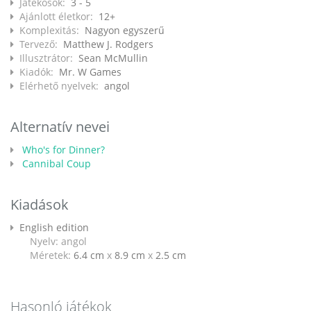
Játékosok:
3 - 5
Ajánlott életkor:
12+
Komplexitás:
Nagyon egyszerű
Tervező:
Matthew J. Rodgers
Illusztrátor:
Sean McMullin
Kiadók:
Mr. W Games
Elérhető nyelvek:
angol
Alternatív nevei
Who's for Dinner?
Cannibal Coup
Kiadások
English edition
Nyelv: angol
Méretek:
6.4 cm
x
8.9 cm
x
2.5 cm
Hasonló játékok