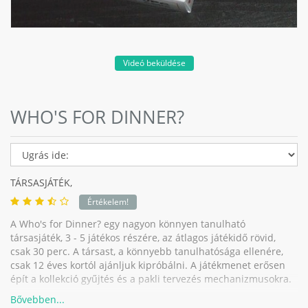
Videó beküldése
WHO'S FOR DINNER?
TÁRSASJÁTÉK,
Értékelem!
A Who's for Dinner? egy nagyon könnyen tanulható
társasjáték, 3 - 5 játékos részére, az átlagos játékidő rövid,
csak 30 perc. A társast, a könnyebb tanulhatósága ellenére,
csak 12 éves kortól ajánljuk kipróbálni. A játékmenet erősen
épít a kollekció gyűjtés és a pakli tervezés mechanizmusokra.