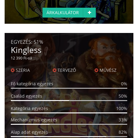
ÁRKALKULÁTOR
EGYEZÉS:
51%
Kingless
12 390 Ft-tól
SZÉRIA
TERVEZŐ
MŰVÉSZ
Fő kategória egyezés
0%
Család egyezés
50%
Kategória egyezés
100%
Mechanizmus egyezés
33%
Alap adat egyezés
82%