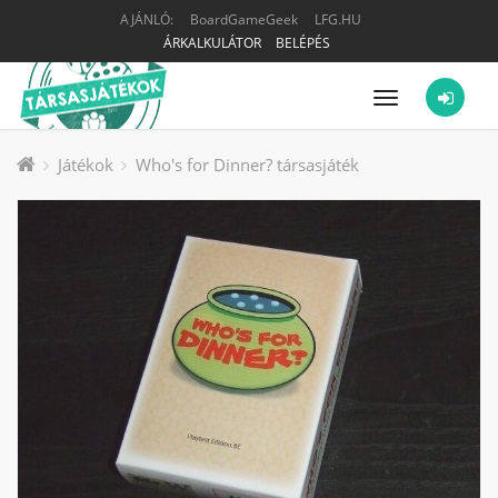
AJÁNLÓ:
BoardGameGeek
LFG.HU
ÁRKALKULÁTOR
BELÉPÉS
Menü
Játékok
Who's for Dinner? társasjáték