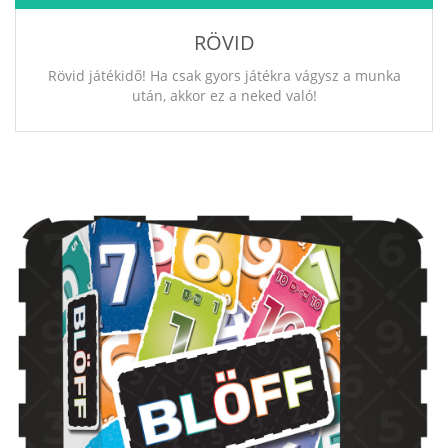
RÖVID
Rövid játékidő! Ha csak gyors játékra vágysz a munka
után, akkor ez a neked való!