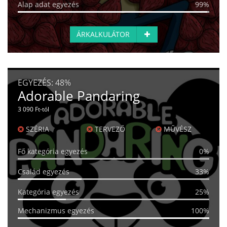
Alap adat egyezés
99%
ÁRKALKULÁTOR
EGYEZÉS:
48%
Adorable Pandaring
3 090 Ft-tól
SZÉRIA
TERVEZŐ
MŰVÉSZ
Fő kategória egyezés
0%
Család egyezés
33%
Kategória egyezés
25%
Mechanizmus egyezés
100%