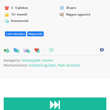
3 - 5 játékos
30 perc
12+ évestől
Nagyon egyszerű
Kommentek
Link másolása
Megosztás
0
Kategória:
Kártyajáték
,
Humor
Mechanizmus:
Kollekció gyűjtés
,
Pakli tervezés