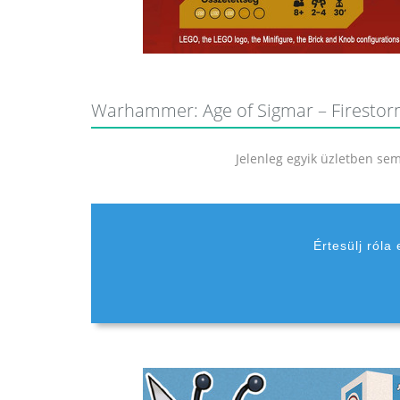
Warhammer: Age of Sigmar – Firestorm 
Jelenleg egyik üzletben sem 
Értesülj róla