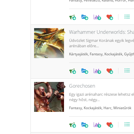
Fantasy
,
Felfedező
,
Kaland
,
Horror
,
Ha
0
Warhammer Underworlds: Sha
Üdvözlet Sigmar Korának egyik legv
arénában előre...
Kártyajáték
,
Fantasy
,
Kockajáték
,
Gyűjt
0
Gorechosen
Egy igazi arénaharc részese lehets
négy hőst, négy...
Fantasy
,
Kockajáték
,
Harc
,
Miniatűrök
0