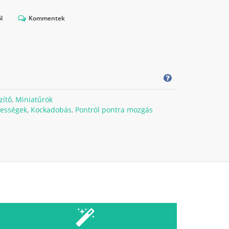
l
Kommentek
zítő
,
Miniatűrök
pességek
,
Kockadobás
,
Pontról pontra mozgás