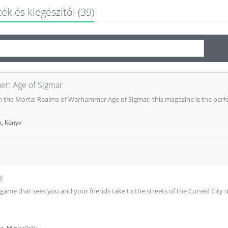
ék és kiegészítői (39)
er: Age of Sigmar
n the Mortal Realms of Warhammer Age of Sigmar, this magazine is the perfe
k
,
Könyv
y
me that sees you and your friends take to the streets of the Cursed City of