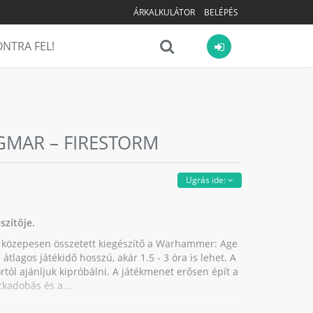
ÁRKALKULÁTOR
BELÉPÉS
NTRA FEL!
GMAR – FIRESTORM
Ugrás ide:
szítője.
 közepesen összetett kiegészítő a Warhammer: Age
átlagos játékidő hosszú, akár 1.5 - 3 óra is lehet. A
ortól ajánljuk kipróbálni. A játékmenet erősen épít a
ckadobás és a...