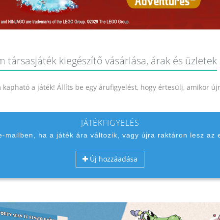
társasjáték kiegészítő vásárlása, árak és üzletek
kapható a játék! Állíts be egy árufigyelést, hogy értesülj, amikor ú
JÁTÉKFIGYELÉS
 e-mailben, ha a játék ára változik, vagy újra raktáron lesz az 
Új hozzáadása