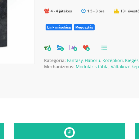
4 - 4 játékos
1.5 - 3 óra
13+ évestő
Link másolása
Megosztás
0
Kategória:
Fantasy
,
Háború
,
Középkori
,
Kiegés
Mechanizmus:
Moduláris tábla
,
Váltakozó ké