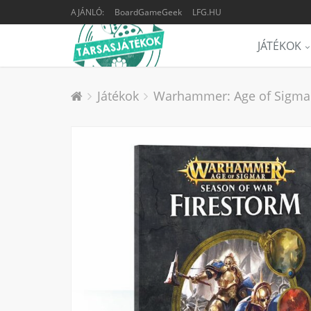
AJÁNLÓ:
BoardGameGeek
LFG.HU
JÁTÉKOK
Játékok
Warhammer: Age of Sigmar 