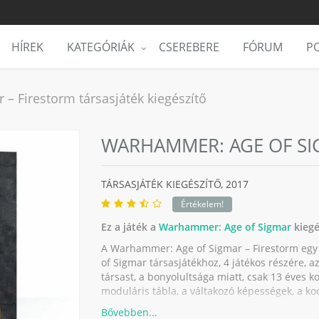
HÍREK
KATEGÓRIÁK
CSEREBERE
FÓRUM
PO
– Firestorm társasjáték kiegészítő
WARHAMMER: AGE OF SI
TÁRSASJÁTÉK KIEGÉSZÍTŐ,
2017
Értékelem!
Ez a játék a
Warhammer: Age of Sigmar
kiegé
A Warhammer: Age of Sigmar – Firestorm egy
of Sigmar társasjátékhoz, 4 játékos részére, az 
társast, a bonyolultsága miatt, csak 13 éves k
moduláris tábla, a váltakozó képességek, a ko