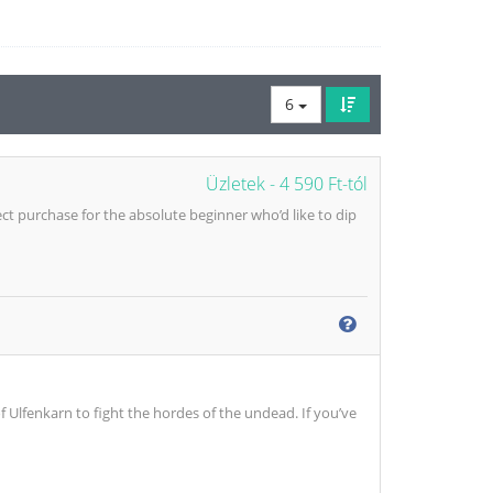
6
Üzletek -
4 590 Ft-tól
ct purchase for the absolute beginner who’d like to dip
 Ulfenkarn to fight the hordes of the undead. If you’ve