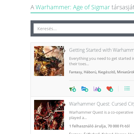
A
Warhammer: Age of Sigmar
társasját
Getting Started with Warhamm
Everything you need to get started i
their toes...
Fantasy
,
Háború
,
Kiegészítő
,
Miniatűrö
0
Warhammer Quest: Cursed Cit
Warhammer Quest is a co-operative ga
played a...
1
felhasználó árulja,
70 000 Ft-tól