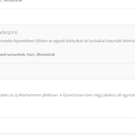
rc
,
Miniatűrök
despire
éresebb fejezetében! Ebben az egyedi kártyákat és kockákat használó Warha
hető tartozékok
,
Harc
,
Miniatűrök
z ebben az új Warhammer játékban. A Gorechosen-ben négy játékos áll egym