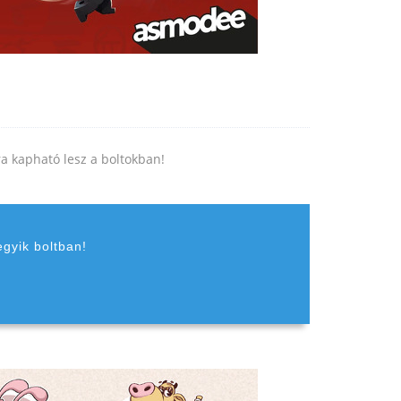
jra kapható lesz a boltokban!
egyik boltban!