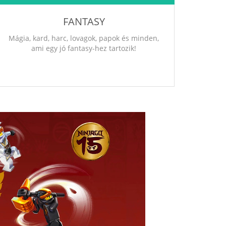
FANTASY
Mágia, kard, harc, lovagok, papok és minden,
ami egy jó fantasy-hez tartozik!