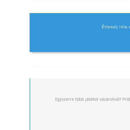
Értesülj róla
Egyszerre több játékot vásárolnál? Pró