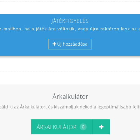
JÁTÉKFIGYELÉS
 e-mailben, ha a játék ára változik, vagy újra raktáron lesz az 
Új hozzáadása
Árkalkulátor
báld ki az Árkalkulátort és kiszámoljuk neked a legoptimálisabb fel
ÁRKALKULÁTOR
0