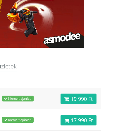
üzletek
19 990 Ft
Kiemelt ajánlat!
17 990 Ft
Kiemelt ajánlat!