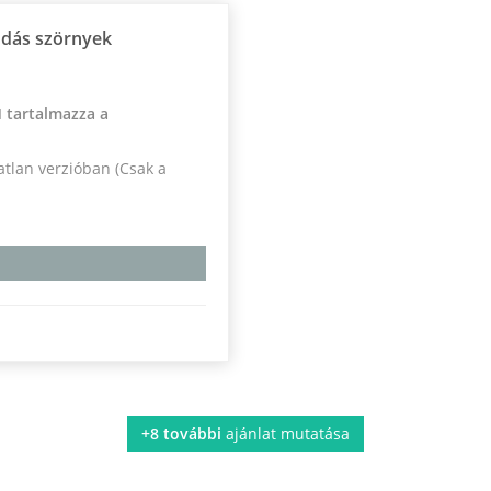
endás szörnyek
 tartalmazza a
atlan verzióban (Csak a
+8 további
ajánlat mutatása