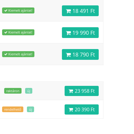
18 491 Ft
Kiemelt ajánlat!
19 990 Ft
Kiemelt ajánlat!
18 790 Ft
Kiemelt ajánlat!
23 958 Ft
raktáron
új
20 390 Ft
rendelhető
új