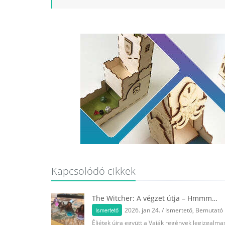
Kapcsolódó cikkek
The Witcher: A végzet útja – Hmmm…
Ismertető
2026. jan 24.
/
Ismertető
,
Bemutató
Éljétek újra együtt a Vaják regények legizgalmas