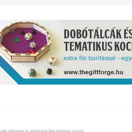
abb pillanatait és alakítsátok őket kedvetek szerint!