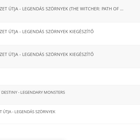
THE WITCHER: A VÉGZET ÚTJA - LEGENDÁS SZÖRNYEK (THE WITCHER: PATH OF DESTINY - LEGENDARY MONSTERS)
ZET ÚTJA - LEGENDÁS SZÖRNYEK KIEGÉSZÍTŐ
ZET ÚTJA - LEGENDÁS SZÖRNYEK KIEGÉSZÍTŐ
F DESTINY - LEGENDARY MONSTERS
T ÚTJA - LEGENDÁS SZÖRNYEK