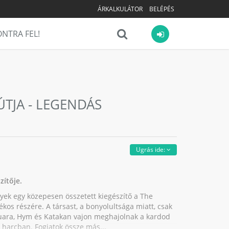
ÁRKALKULÁTOR
BELÉPÉS
NTRA FEL!
ÚTJA - LEGENDÁS
Ugrás ide:
zítője.
yek egy közepesen összetett kiegészítő a The
tékos részére. A társast, a bonyolultsága miatt, csak
Aguara, Hym és Katakan vajon meghajolnak a kardod
harcban. Fogjatok össze más...