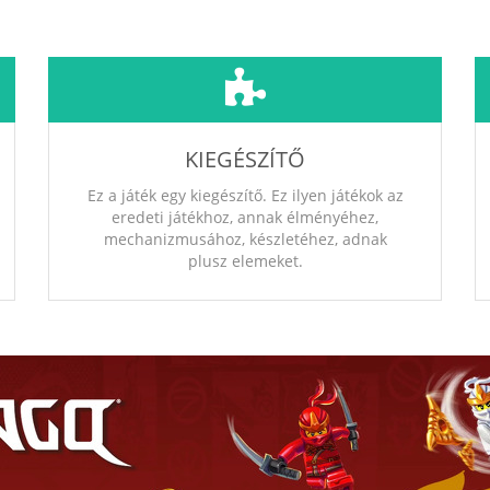
KIEGÉSZÍTŐ
Ez a játék egy kiegészítő. Ez ilyen játékok az
eredeti játékhoz, annak élményéhez,
mechanizmusához, készletéhez, adnak
plusz elemeket.