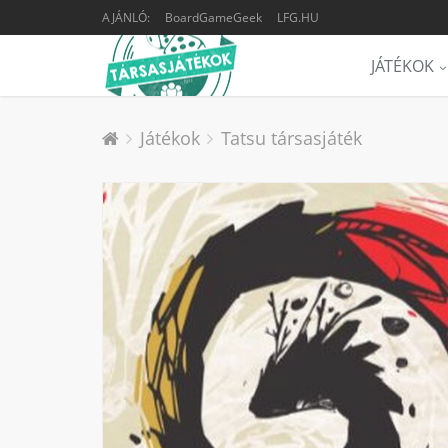
AJÁNLÓ:
BoardGameGeek
LFG.HU
JÁTÉKOK
Játékok
Tatsu társasjáték