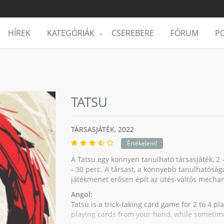
HÍREK
KATEGÓRIÁK
CSEREBERE
FÓRUM
PO
TATSU
TÁRSASJÁTÉK,
2022
Értékelem!
A Tatsu egy könnyen tanulható társasjáték, 2 - 
- 30 perc. A társast, a könnyebb tanulhatósága
játékmenet erősen épít az ütés-váltós mecha
Angol:
Tatsu is a trick-taking card game for 2 to 4 pl
playing cards from your hand, while sometim