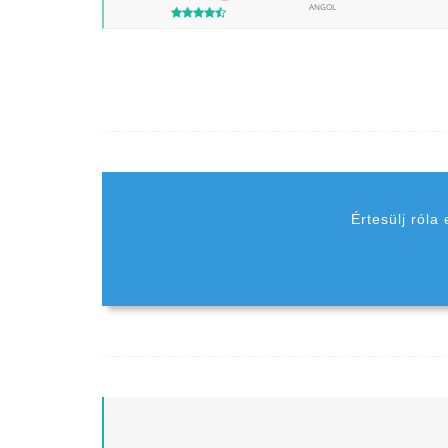
ANGOL
Értesülj róla