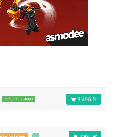
3 490 Ft
Kiemelt ajánlat!
3 990 Ft
értesítés kérhető
új