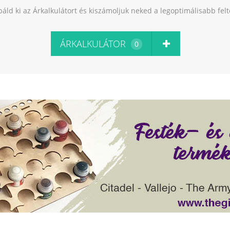
báld ki az Árkalkulátort és kiszámoljuk neked a legoptimálisabb fel
ÁRKALKULÁTOR
0