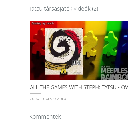
Tatsu társasjáték videók (2)
/ ÖSSZEFOGLALÓ VIDEÓ
Kommentek