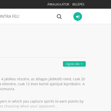
ÁRKALKULÁTOR
BELÉPÉS
NTRA FEL!
Ugrás ide:
4 játékos részére, az átlagos játékidő rövid, csak 20
 ellenére, csak 12 éves kortól ajánljuk kipróbálni. A
nizmusra.
ayers in which you capture spirits to earn points by
es choosing when your opponent...