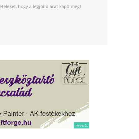
tételeket, hogy a legjobb árat kapd meg!
hirdetés