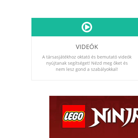
VIDEÓK
A társasjátékhoz oktató és bemutató videók
nyújtanak segítséget! Nézd meg őket és
nem lesz gond a szabályokkal!