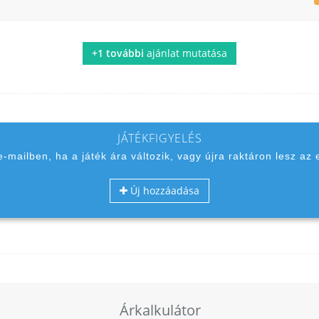
+1 további
ajánlat mutatása
JÁTÉKFIGYELÉS
 e-mailben, ha a játék ára változik, vagy újra raktáron lesz az 
Új hozzáadása
Árkalkulátor