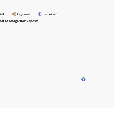
től
Egyszerű
Bemutató
ál az átlagárhoz képest!