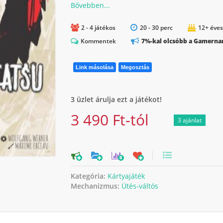
2 - 4 játékos
20 - 30 perc
12+ éves
Kommentek
7%-kal olcsóbb a Gamernan
Link másolása
Megosztás
3 üzlet árulja ezt a játékot!
3 490 Ft-tól
3 ajánlat
0
Kategória:
Kártyajáték
Mechanizmus:
Ütés-váltós