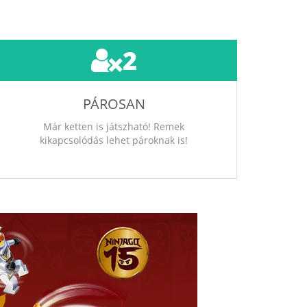
2
PÁROSAN
Már ketten is játszható! Remek
kikapcsolódás lehet pároknak is!