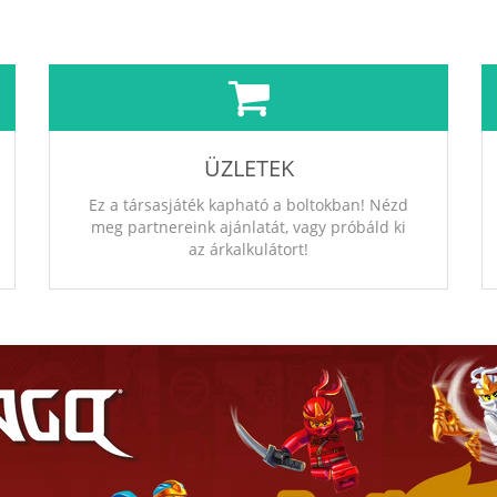
ÜZLETEK
Ez a társasjáték kapható a boltokban! Nézd
meg partnereink ajánlatát, vagy próbáld ki
az árkalkulátort!