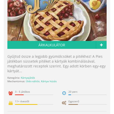
ÁRKALKULÁTOR
Gyűjtsd össze a legjobb gyümölcsöket a pitékhez! A Pies
játékban süssetek pitéket a kártyák kombinálásával,
meghatározott receptek szerint. Egy adott körben egy-egy
kártyát...
Kategória:
Kártyajáték
Mechanizmus:
Ütés-váltós
,
Kártya húzás
3 - 5 játékos
20 perc
11+ évestől
Egyszerű