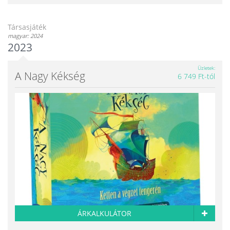
Társasjáték
magyar: 2024
2023
Üzletek
A Nagy Kékség
6 749 Ft-tól
ÁRKALKULÁTOR