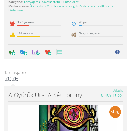
Kategória:
Kártyajáték
,
Következtető
,
Humor
,
Állat
Mechanizmus:
Ütés-váltós
,
Váltakozó képességek
,
Pakli tervezés
,
Alliances
,
Deduction
3 - 6 játékos
20 perc
10+ évestől
Nagyon egyszerű
0
Társasjáték
2026
Üzletek
A Gyűrűk Ura: A Két Torony
8 409 Ft-tól
-
23
%