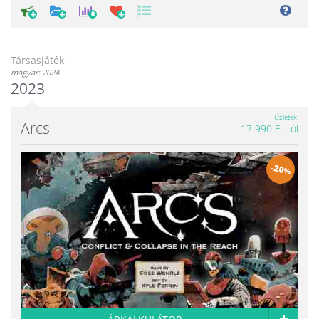
0
Társasjáték
magyar: 2024
2023
Üzletek
Arcs
17 990 Ft-tól
-
20
%