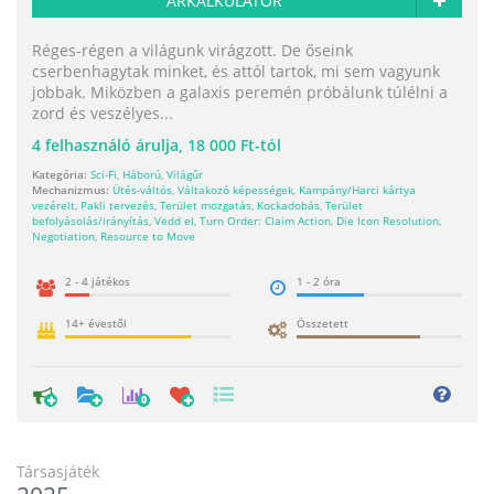
ÁRKALKULÁTOR
Réges-régen a világunk virágzott. De őseink
cserbenhagytak minket, és attól tartok, mi sem vagyunk
jobbak. Miközben a galaxis peremén próbálunk túlélni a
zord és veszélyes...
4
felhasználó árulja,
18 000 Ft-tól
Kategória:
Sci-Fi
,
Háború
,
Világűr
Mechanizmus:
Ütés-váltós
,
Váltakozó képességek
,
Kampány/Harci kártya
vezérelt
,
Pakli tervezés
,
Terület mozgatás
,
Kockadobás
,
Terület
befolyásolás/irányítás
,
Vedd el
,
Turn Order: Claim Action
,
Die Icon Resolution
,
Negotiation
,
Resource to Move
2 - 4 játékos
1 - 2 óra
14+ évestől
Összetett
0
Társasjáték