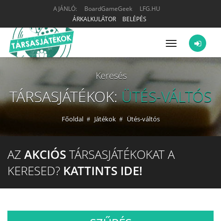
AJÁNLÓ:
BoardGameGeek
LFG.HU
ÁRKALKULÁTOR
BELÉPÉS
Menü
Keresés
TÁRSASJÁTÉKOK:
ÜTÉS-VÁLTÓS
Főoldal
Játékok
Ütés-váltós
AZ
AKCIÓS
TÁRSASJÁTÉKOKAT A
KERESED?
KATTINTS IDE!