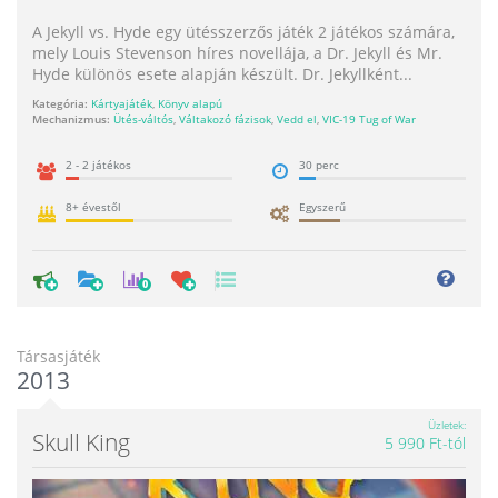
A Jekyll vs. Hyde egy ütésszerzős játék 2 játékos számára,
mely Louis Stevenson híres novellája, a Dr. Jekyll és Mr.
Hyde különös esete alapján készült. Dr. Jekyllként...
Kategória:
Kártyajáték
,
Könyv alapú
Mechanizmus:
Ütés-váltós
,
Váltakozó fázisok
,
Vedd el
,
VIC-19 Tug of War
2 - 2 játékos
30 perc
8+ évestől
Egyszerű
0
Társasjáték
2013
Üzletek
Skull King
5 990 Ft-tól