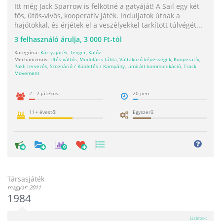
Itt még Jack Sparrow is felkötné a gatyáját! A Sail egy két
fős, ütős-vivős, kooperatív játék. Induljatok útnak a
hajótokkal, és érjétek el a veszélyekkel tarkított túlvégét...
3
felhasználó árulja,
3 000 Ft-tól
Kategória:
Kártyajáték
,
Tenger
,
Kalóz
Mechanizmus:
Ütés-váltós
,
Moduláris tábla
,
Váltakozó képességek
,
Kooperatív
,
Pakli tervezés
,
Szcenárió / Küldetés / Kampány
,
Limitált kommunikáció
,
Track
Movement
2 - 2 játékos
20 perc
11+ évestől
Egyszerű
0
Társasjáték
magyar: 2011
1984
Üzletek