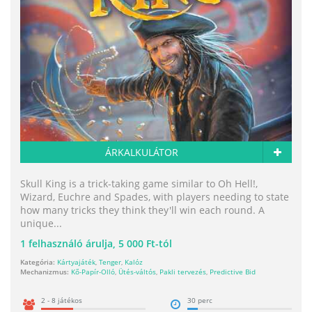
ÁRKALKULÁTOR
Skull King is a trick-taking game similar to Oh Hell!,
Wizard, Euchre and Spades, with players needing to state
how many tricks they think they'll win each round. A
unique...
1
felhasználó árulja,
5 000 Ft-tól
Kategória:
Kártyajáték
,
Tenger
,
Kalóz
Mechanizmus:
Kő-Papír-Olló
,
Ütés-váltós
,
Pakli tervezés
,
Predictive Bid
2 - 8 játékos
30 perc