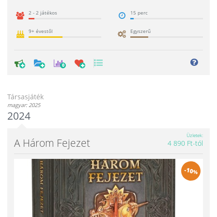
2 - 2 játékos
15 perc
9+ évestől
Egyszerű
0
Társasjáték
magyar: 2025
2024
Üzletek
A Három Fejezet
4 890 Ft-tól
-
10
%