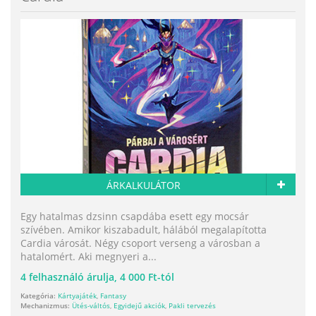
ÁRKALKULÁTOR
Egy hatalmas dzsinn csapdába esett egy mocsár
szívében. Amikor kiszabadult, hálából megalapította
Cardia városát. Négy csoport verseng a városban a
hatalomért. Aki megnyeri a...
4
felhasználó árulja,
4 000 Ft-tól
Kategória:
Kártyajáték
,
Fantasy
Mechanizmus:
Ütés-váltós
,
Egyidejű akciók
,
Pakli tervezés