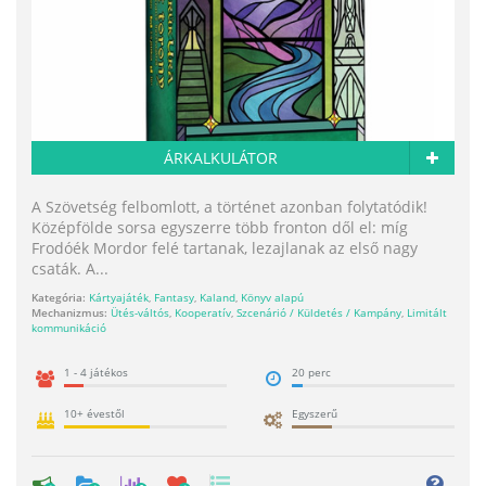
ÁRKALKULÁTOR
A Szövetség felbomlott, a történet azonban folytatódik!
Középfölde sorsa egyszerre több fronton dől el: míg
Frodóék Mordor felé tartanak, lezajlanak az első nagy
csaták. A...
Kategória:
Kártyajáték
,
Fantasy
,
Kaland
,
Könyv alapú
Mechanizmus:
Ütés-váltós
,
Kooperatív
,
Szcenárió / Küldetés / Kampány
,
Limitált
kommunikáció
1 - 4 játékos
20 perc
10+ évestől
Egyszerű