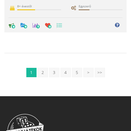
8+ évestől
Egyszerű
0
1
2
3
4
5
>
>>