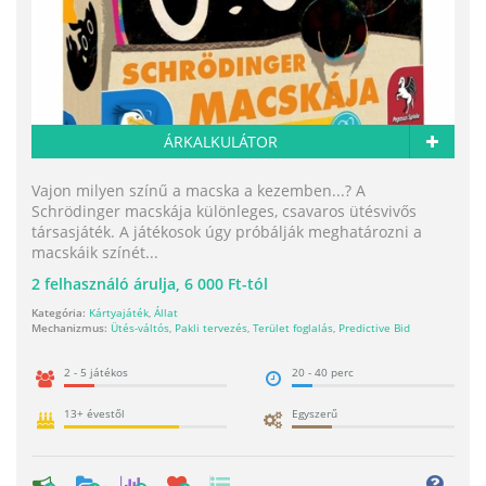
ÁRKALKULÁTOR
Vajon milyen színű a macska a kezemben...? A
Schrödinger macskája különleges, csavaros ütésvivős
társasjáték. A játékosok úgy próbálják meghatározni a
macskáik színét...
2
felhasználó árulja,
6 000 Ft-tól
Kategória:
Kártyajáték
,
Állat
Mechanizmus:
Ütés-váltós
,
Pakli tervezés
,
Terület foglalás
,
Predictive Bid
2 - 5 játékos
20 - 40 perc
13+ évestől
Egyszerű