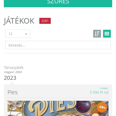
SZŰRÉS
JÁTÉKOK
3281
12
Társasjáték
magyar: 2024
2023
Üzletek
Pies
3 990 Ft-tól
-
39
%