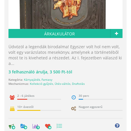
ÁRKALKULÁTOR
Üdvözöl a legendák birodalma! Egyszer volt hol nem volt,
volt egy varázslatos mesekönyv, amelynek a történetéből
most te is kiveheted a részedet. Az I. fejezetben válaszd ki
a...
3
felhasználó árulja,
3 500 Ft-tól
Kategória:
Kártyajáték
,
Fantasy
Mechanizmus:
Kollekció gyűjtés
,
Ütés-váltós
,
Draftolás
2 - 6 játékos
30 perc
10+ évestől
Nagyon egyszerű
0