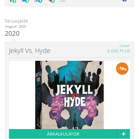
0
Társasjáték
magyar: 2025
2020
Üzletek
Jekyll Vs. Hyde
6 690 Ft-tól
-
10
%
ÁRKALKULÁTOR