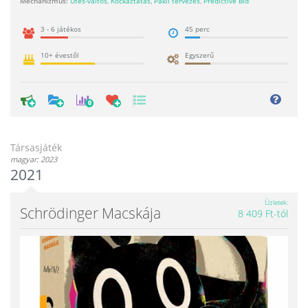
Mechanizmus:
Ütés-váltós
,
Kockáztatás
,
Pakli tervezés
,
Predictive Bid
3 - 6 játékos
45 perc
10+ évestől
Egyszerű
0
Társasjáték
magyar: 2023
2021
Üzletek
Schrödinger Macskája
8 409 Ft-tól