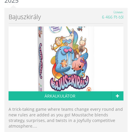
2025
Üzletek
Bajuszkirály
6 466 Ft-tól
ÁRKALKULÁTOR
A trick-taking game where teams change every round and
new rules are added as you go! Moustache blends
strategy, surprises, and twists in a joyfully competitive
atmosphere....