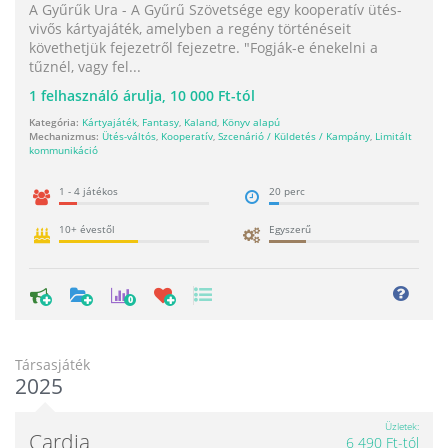
A Gyűrűk Ura - A Gyűrű Szövetsége egy kooperatív ütés-
vivős kártyajáték, amelyben a regény történéseit
követhetjük fejezetről fejezetre. "Fogják-e énekelni a
tűznél, vagy fel...
1
felhasználó árulja,
10 000 Ft-tól
Kategória:
Kártyajáték
,
Fantasy
,
Kaland
,
Könyv alapú
Mechanizmus:
Ütés-váltós
,
Kooperatív
,
Szcenárió / Küldetés / Kampány
,
Limitált
kommunikáció
1 - 4 játékos
20 perc
10+ évestől
Egyszerű
0
Társasjáték
2025
Üzletek
Cardia
6 490 Ft-tól