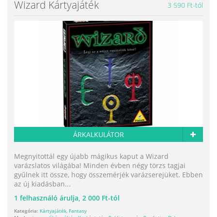
Wizard Kártyajáték
3 590 Ft-tól
ÁRKALKULÁTOR
Megnyitottál egy újabb mágikus kaput a Wizard
varázslatos világába! Minden évben négy törzs tagjai
gyűlnek itt össze, hogy összemérjék varázserejüket. Ebben
az új kiadásban...
1
felhasználó árulja,
2 000 Ft-tól
Kategória:
Kártyajáték
,
Fantasy