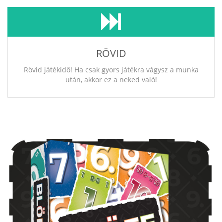
RÖVID
Rövid játékidő! Ha csak gyors játékra vágysz a munka
után, akkor ez a neked való!