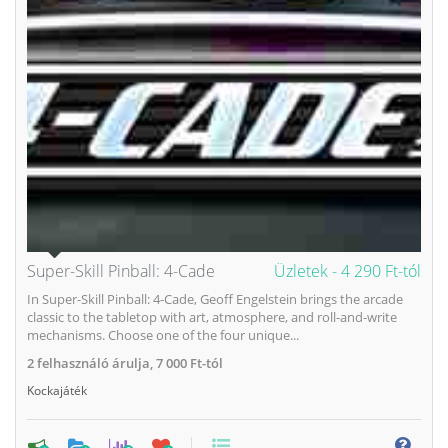
Super-Skill Pinball: 4-Cade
Üzletek -
4 290 Ft-tól
In Super-Skill Pinball: 4-Cade, Geoff Engelstein brings the arcade
classic to the tabletop with art, atmosphere, and roll-and-write
mechanisms. Choose one of the four unique...
2
felhasználó árulja,
7 000 Ft-tól
Kockajáték