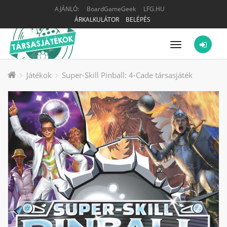
AJÁNLÓ:
BoardGameGeek
LFG.HU
ÁRKALKULÁTOR
BELÉPÉS
Menü
Játékok
Super-Skill Pinball: 4-Cade társasjáték