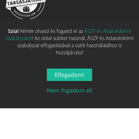
Magyarország társasjáték keresője!
Szia!
Kérlek olvasd és fogadd el az
ÁSZF és Adatvédelmi
A társasjáték érték!
szabályzatot
! Az oldal sütiket használ, ÁSZF és Adatvédelmi
szabályzat elfogadásával a sütik használatához is
hozzájárulsz!
Elfogadom!
Legnépszerűbb
Nem fogadom el!
Hasznos linkek
REGISZTRÁCIÓ
ELFELEJTETT JELSZÓ