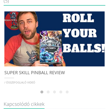
(5)
/
SUPER SKILL PINBALL REVIEW
/ ÖSSZEFOGLALÓ VIDEÓ
Kapcsolódó cikkek