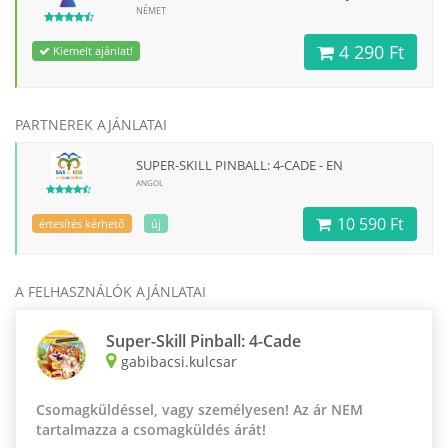
NÉMET
4 290 Ft
Kiemelt ajánlat!
PARTNEREK AJÁNLATAI
SUPER-SKILL PINBALL: 4-CADE - EN
ANGOL
10 590 Ft
értesítés kérhető
új
A FELHASZNÁLÓK AJÁNLATAI
Super-Skill Pinball: 4-Cade
gabibacsi.kulcsar
Csomagküldéssel, vagy személyesen! Az ár NEM
tartalmazza a csomagküldés árát!