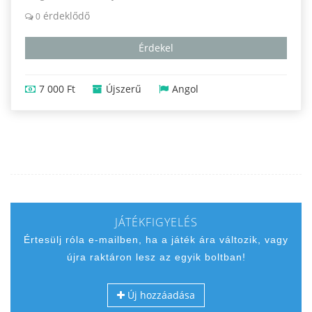
érdeklődő
0
Érdekel
7 000 Ft
Újszerű
Angol
JÁTÉKFIGYELÉS
Értesülj róla e-mailben, ha a játék ára változik, vagy
újra raktáron lesz az egyik boltban!
Új hozzáadása