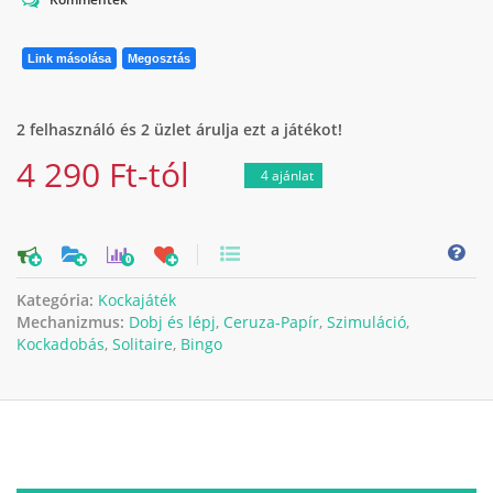
Link másolása
Megosztás
2 felhasználó és 2 üzlet árulja ezt a játékot!
4 290 Ft-tól
4 ajánlat
0
Kategória:
Kockajáték
Mechanizmus:
Dobj és lépj
,
Ceruza-Papír
,
Szimuláció
,
Kockadobás
,
Solitaire
,
Bingo