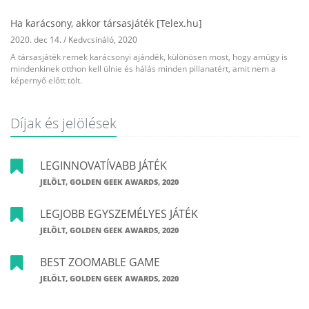
Ha karácsony, akkor társasjáték [Telex.hu]
2020. dec 14.
/
Kedvcsináló
,
2020
A társasjáték remek karácsonyi ajándék, különösen most, hogy amúgy is
mindenkinek otthon kell ülnie és hálás minden pillanatért, amit nem a
képernyő előtt tölt.
Díjak és jelölések
LEGINNOVATÍVABB JÁTÉK
JELÖLT, GOLDEN GEEK AWARDS, 2020
LEGJOBB EGYSZEMÉLYES JÁTÉK
JELÖLT, GOLDEN GEEK AWARDS, 2020
BEST ZOOMABLE GAME
JELÖLT, GOLDEN GEEK AWARDS, 2020