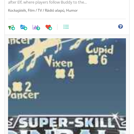
after Elf, where players follow Buddy to the...
Kockajáték
,
Film / TV / Rádió alapú
,
Humor
0