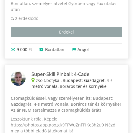
Bontatlan, személyes átvétel Győrben vagy Fox utalás
után
érdeklődő
2
Érdekel
9 000 Ft
Bontatlan
Angol
Super-Skill Pinball: 4-Cade
zsolt.botykai
, Budapest: Gazdagrét, 4-s
metró vonala, Boráros tér és környéke
Csomagküldéssel, vagy személyesen itt: Budapest:
Gazdagrét, 4-s metró vonala, Boráros tér és környéke!
Az ár NEM tartalmazza a csomagküldés árát!
Leszoktunk róla. Képek:
https://photos.app.goo.gl/9TFWuZnFPiKe3h2u9 Nézd
meg a többi eladó játékomat is!