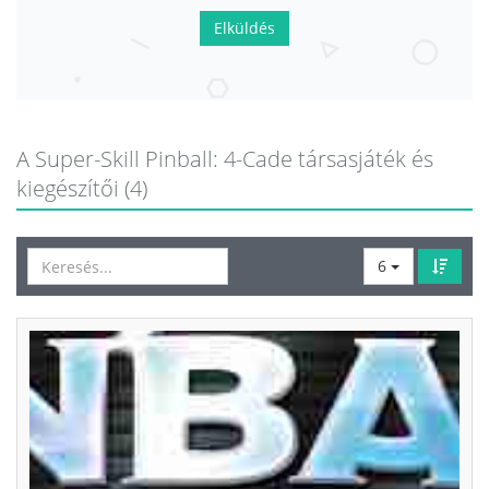
Elküldés
A Super-Skill Pinball: 4-Cade társasjáték és
kiegészítői (4)
6