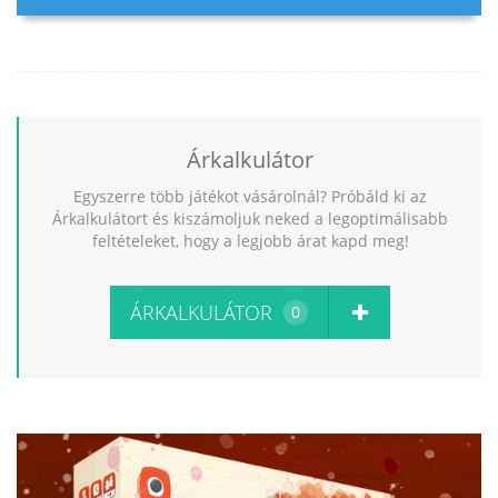
Árkalkulátor
Egyszerre több játékot vásárolnál? Próbáld ki az
Árkalkulátort és kiszámoljuk neked a legoptimálisabb
feltételeket, hogy a legjobb árat kapd meg!
ÁRKALKULÁTOR
0