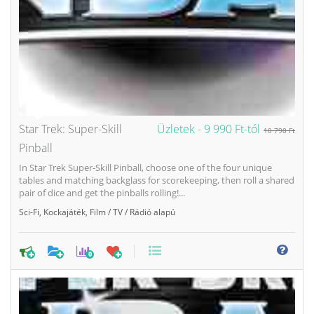
Star Trek: Super-Skill
Üzletek -
9 990 Ft-tól
10 790 Ft
Pinball
In Star Trek Super-Skill Pinball, choose one of the four unique
tables and matching backglass for scorekeeping, then roll a shared
pair of dice and get the pinballs rolling!...
Sci-Fi
,
Kockajáték
,
Film / TV / Rádió alapú
0