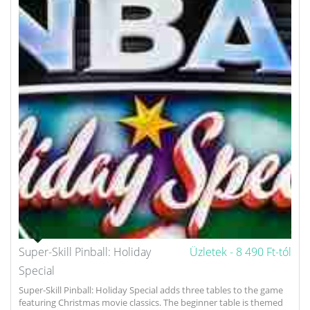
Super-Skill Pinball: Holiday
Üzletek -
8 490 Ft-tól
Special
Super-Skill Pinball: Holiday Special adds three tables to the game
featuring Christmas movie classics. The beginner table is themed