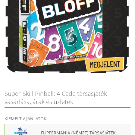
Super-Skill Pinball: 4-Cade társasjáték
vásárlása, árak és üzletek
KIEMELT AJÁNLATOK
FLIPPERMANIA (NÉMET) TÁRSASJÁTÉK