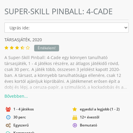
SUPER-SKILL PINBALL: 4-CADE
TÁRSASJÁTÉK,
2020
Értékelem!
A Super-Skill Pinball: 4-Cade egy könnyen tanulható
társasjáték, 1 - 4 játékos részére, az átlagos játékidő rövid,
csak 30 perc. A játék több, összesen 3 jelölést kapott 2020-
ban. A társast, a könnyebb tanulhatósága ellenére, csak 12
éves kortól ajánljuk kipróbálni. A játékmenet erősen épít a
dobj és lépj, a ceruza-papír, a szimuláció, a kockadobás és a...
1 - 4 játékos
egyedül a legjobb (1 - 2)
30 perc
12+ évestől
Egyszerű
Bemutató
Kommentek