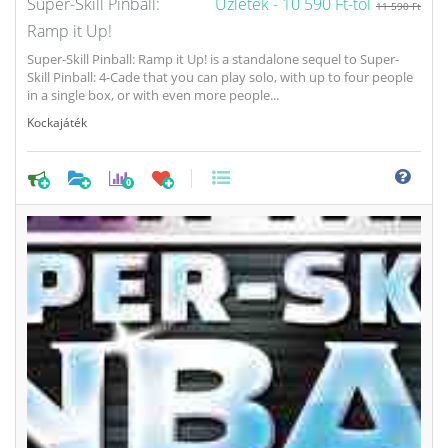
Super-Skill Pinball:
Üzletek -
10 590 Ft-tól
11 590 Ft
Ramp it Up!
Super-Skill Pinball: Ramp it Up! is a standalone sequel to Super-
Skill Pinball: 4-Cade that you can play solo, with up to four people
in a single box, or with even more people...
Kockajáték
0