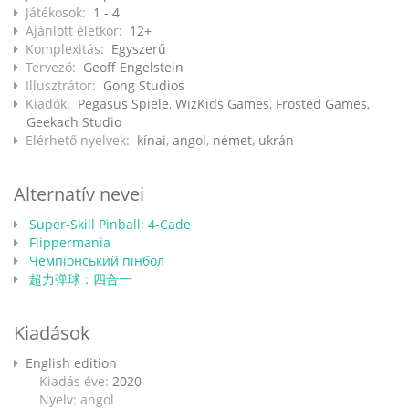
Játékosok:
1 - 4
Ajánlott életkor:
12+
Komplexitás:
Egyszerű
Tervező:
Geoff Engelstein
Illusztrátor:
Gong Studios
Kiadók:
Pegasus Spiele
,
WizKids Games
,
Frosted Games
,
Geekach Studio
Elérhető nyelvek:
kínai
,
angol
,
német
,
ukrán
Alternatív nevei
Super-Skill Pinball: 4-Cade
Flippermania
Чемпіонський пінбол
超力弹球：四合一
Kiadások
English edition
Kiadás éve:
2020
Nyelv: angol