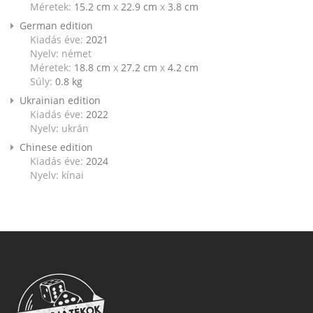
Méretek:
15.2 cm
x
22.9 cm
x
3.8 cm
German edition
Kiadás éve:
2021
Nyelv: német
Méretek:
18.8 cm
x
27.2 cm
x
4.2 cm
Súly:
0.8
kg
Ukrainian edition
Kiadás éve:
2022
Nyelv: ukrán
Chinese edition
Kiadás éve:
2024
Nyelv: kínai