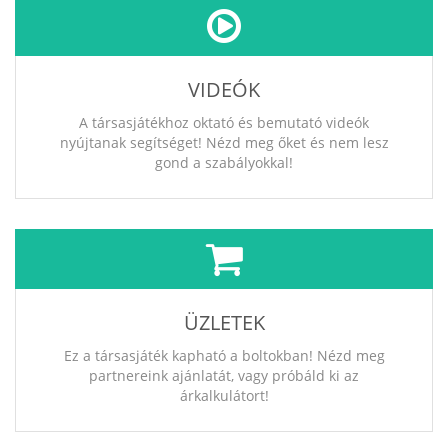
VIDEÓK
A társasjátékhoz oktató és bemutató videók
nyújtanak segítséget! Nézd meg őket és nem lesz
gond a szabályokkal!
ÜZLETEK
Ez a társasjáték kapható a boltokban! Nézd meg
partnereink ajánlatát, vagy próbáld ki az
árkalkulátort!