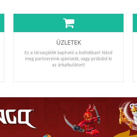
ÜZLETEK
Ez a társasjáték kapható a boltokban! Nézd
meg partnereink ajánlatát, vagy próbáld ki
az árkalkulátort!