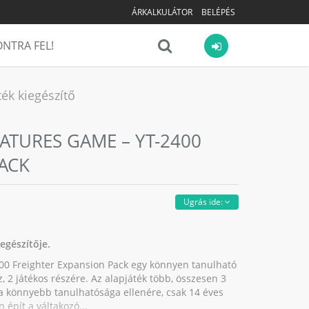
ÁRKALKULÁTOR
BELÉPÉS
NTRA FEL!
ék kiegészítő
ATURES GAME – YT-2400
ACK
Ugrás ide:
egészítője.
00 Freighter Expansion Pack egy könnyen tanulható
z, 2 játékos részére. Az alapjáték több, összesen 3
t, a könnyebb tanulhatósága ellenére, csak 14 éves
 épít a váltakozó...