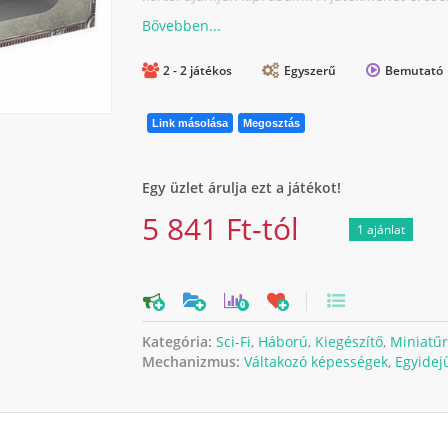
2 - 2 játékos
Egyszerű
Bemutató
Link másolása
Megosztás
Egy üzlet árulja ezt a játékot!
5 841 Ft-tól
1 ajánlat
0
Kategória:
Sci-Fi
,
Háború
,
Kiegészítő
,
Miniatűr
Mechanizmus:
Váltakozó képességek
,
Egyidej