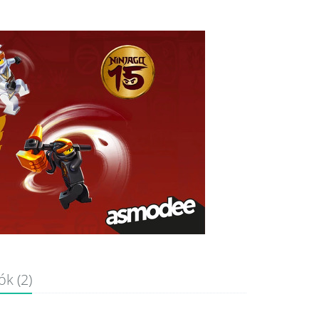
k (2)