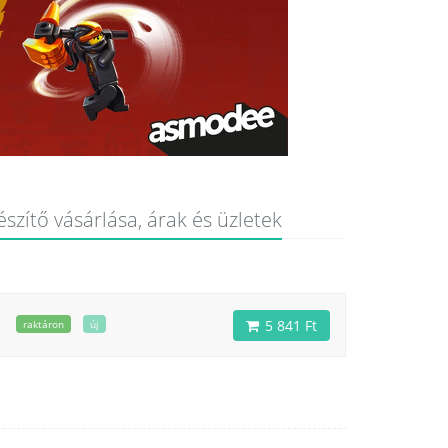
zítő vásárlása, árak és üzletek
5 841 Ft
raktáron
új