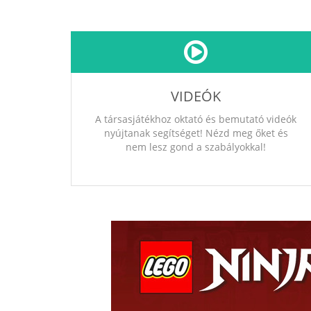
VIDEÓK
A társasjátékhoz oktató és bemutató videók
nyújtanak segítséget! Nézd meg őket és
nem lesz gond a szabályokkal!