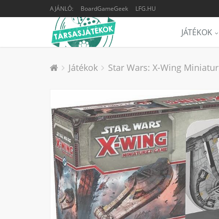
AJÁNLÓ:
BoardGameGeek
LFG.HU
JÁTÉKOK
Játékok
Star Wars: X-Wing Miniatur