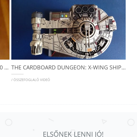
DGA PLAYS: STAR WARS: X-WING - YT-2400 EXPANSION (EP. 59)
THE CARDBOARD DUNGEON: X-WING SHIP REVIEW - YT-2400 FREIGHTER
/ ÖSSZEFOGLALÓ VIDEÓ
ELSŐNEK LENNI JÓ!