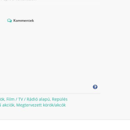
Kommentek
ök
,
Film / TV / Rádió alapú
,
Repülés
ű akciók
,
Megtervezett körök/akcók