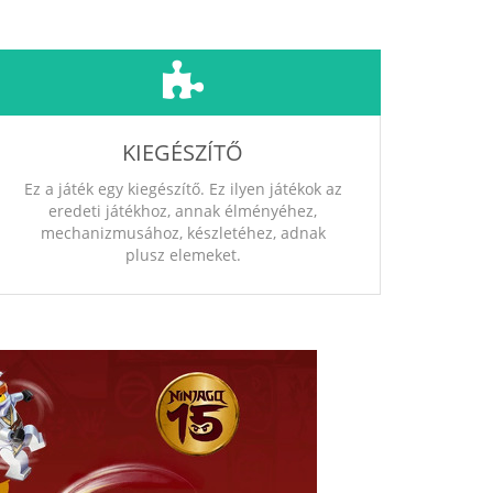
KIEGÉSZÍTŐ
Ez a játék egy kiegészítő. Ez ilyen játékok az
eredeti játékhoz, annak élményéhez,
mechanizmusához, készletéhez, adnak
plusz elemeket.