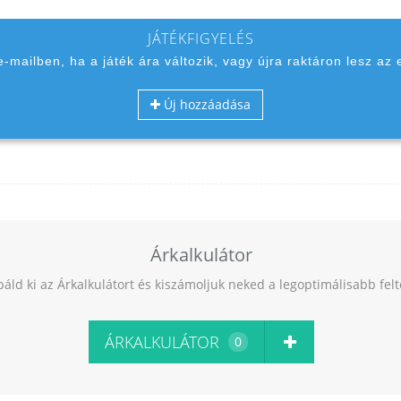
JÁTÉKFIGYELÉS
 e-mailben, ha a játék ára változik, vagy újra raktáron lesz az 
Új hozzáadása
Árkalkulátor
báld ki az Árkalkulátort és kiszámoljuk neked a legoptimálisabb fel
ÁRKALKULÁTOR
0