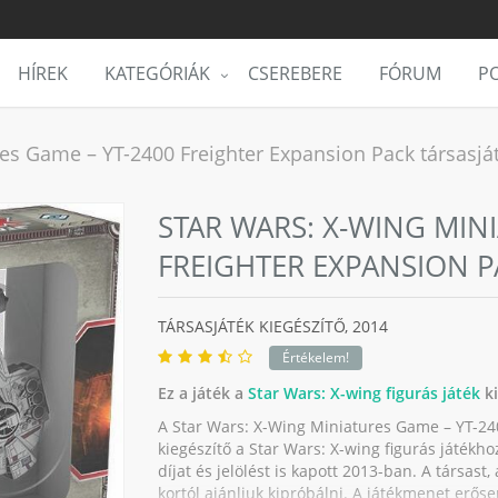
HÍREK
KATEGÓRIÁK
CSEREBERE
FÓRUM
PO
es Game – YT-2400 Freighter Expansion Pack társasját
STAR WARS: X-WING MINI
FREIGHTER EXPANSION P
TÁRSASJÁTÉK KIEGÉSZÍTŐ,
2014
Értékelem!
Ez a játék a
Star Wars: X-wing figurás játék
ki
A Star Wars: X-Wing Miniatures Game – YT-24
kiegészítő a Star Wars: X-wing figurás játékho
díjat és jelölést is kapott 2013-ban. A társas
kortól ajánljuk kipróbálni. A játékmenet erősen