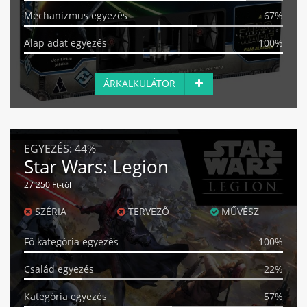
Mechanizmus egyezés
67%
Alap adat egyezés
100%
ÁRKALKULÁTOR
EGYEZÉS:
44%
Star Wars: Legion
27 250 Ft-tól
SZÉRIA
TERVEZŐ
MŰVÉSZ
Fő kategória egyezés
100%
Család egyezés
22%
Kategória egyezés
57%