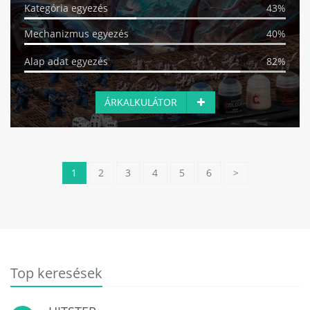
Kategória egyezés
43%
Mechanizmus egyezés
40%
Alap adat egyezés
82%
ÁRKALKULÁTOR
1
2
3
4
5
6
>
Top keresések