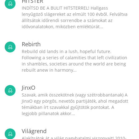
HITSTER
INDÍTSD BE A BULIT HITSTERREL! Hallgass
lenyűgöző slágereket az elmúlt 100 évből. Felváltva
állítsátok időrendi sorrendbe a számokat az
idővonalatokon, miközben emléktúrát...
Rebirth
Rebuild old lands in a lush, hopeful future.
Following a series of calamities that left civilization
in shambles, societies around the world are being
rebuilt anew in harmony...
JinxO
Szavak, amik összekötnek (vagy szétrobbantanak) A
JinxO egy pörgős, nevetős partijáték, ahol megadott
témákban írt szavakkal gyűjtötök pontokat. A
legjobb pillanatok akkor...
Világrend
Alakítsátok át a világ nagyhatalmi viszonyait! 2010-