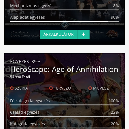
Mechanizmus egyezés
8%
Alap adat egyezés
90%
ÁRKALKULÁTOR
EGYEZÉS:
39%
HeroScape: Age of Annihilation
54 990 Ft-tól
SZÉRIA
TERVEZŐ
MŰVÉSZ
Fő kategória egyezés
100%
Család egyezés
22%
Kategória egyezés
20%