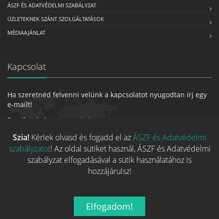
ÁSZF ÉS ADATVÉDELMI SZABÁLYZAT
ÜZLETEKNEK SZÁNT SZOLGÁLTATÁSOK
MÉDIAAJÁNLAT
Kapcsolat
Ha szeretnéd felvenni velünk a kapcsolatot nyugodtan írj egy
e-mailt!
Email:
info@tarsasjatekok.com
Szia!
Kérlek olvasd és fogadd el az
ÁSZF és Adatvédelmi
szabályzatot
! Az oldal sütiket használ, ÁSZF és Adatvédelmi
szabályzat elfogadásával a sütik használatához is
hozzájárulsz!
Elfogadom!
2026 © Minden jog fenntarva.
A játékokhoz kapcsolódó adatok