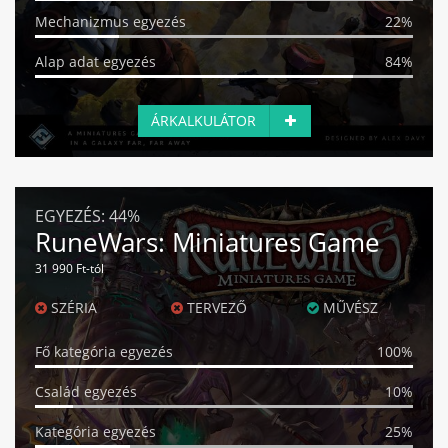
Mechanizmus egyezés
22%
Alap adat egyezés
84%
ÁRKALKULÁTOR
EGYEZÉS:
44%
RuneWars: Miniatures Game
31 990 Ft-tól
SZÉRIA
TERVEZŐ
MŰVÉSZ
Fő kategória egyezés
100%
Család egyezés
10%
Kategória egyezés
25%