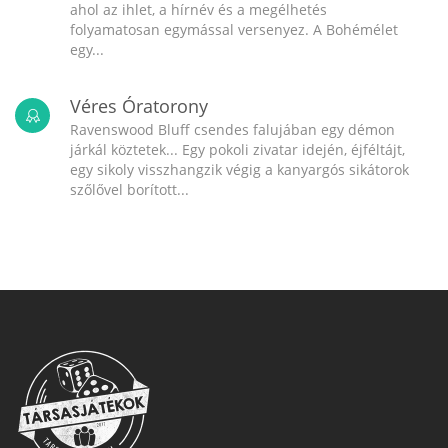
ahol az ihlet, a hírnév és a megélhetés
folyamatosan egymással versenyez. A Bohémélet
egy...
Véres Óratorony
Ravenswood Bluff csendes falujában egy démon
járkál köztetek... Egy pokoli zivatar idején, éjféltájt,
egy sikoly visszhangzik végig a kanyargós sikátorok
szőlővel borított...