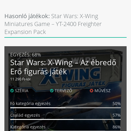
Hasonló játékok:
Star Wars: X-Wing
Miniatures Game – YT-2400 Freighter
Expansion Pack
EGYEZÉS:
68%
Star Wars: X-Wing – Az ébredő
Erő figurás játék
11 290 Ft-tól
SZÉRIA
TERVEZŐ
MŰVÉSZ
Fő kategória egyezés
50%
Család egyezés
57%
Kategória egyezés
86%