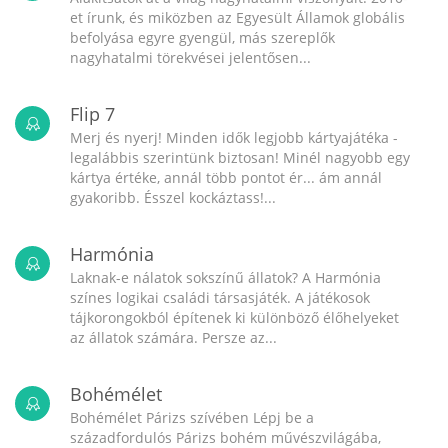
et írunk, és miközben az Egyesült Államok globális
befolyása egyre gyengül, más szereplők
nagyhatalmi törekvései jelentősen...
Flip 7
Merj és nyerj! Minden idők legjobb kártyajátéka -
legalábbis szerintünk biztosan! Minél nagyobb egy
kártya értéke, annál több pontot ér... ám annál
gyakoribb. Ésszel kockáztass!...
Harmónia
Laknak-e nálatok sokszínű állatok? A Harmónia
színes logikai családi társasjáték. A játékosok
tájkorongokból építenek ki különböző élőhelyeket
az állatok számára. Persze az...
Bohémélet
Bohémélet Párizs szívében Lépj be a
századfordulós Párizs bohém művészvilágába,