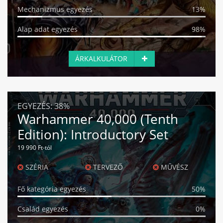
Mechanizmus egyezés
13%
Alap adat egyezés
98%
ÁRKALKULÁTOR
EGYEZÉS:
38%
Warhammer 40,000 (Tenth
Edition): Introductory Set
19 990 Ft-tól
SZÉRIA
TERVEZŐ
MŰVÉSZ
Fő kategória egyezés
50%
Család egyezés
0%