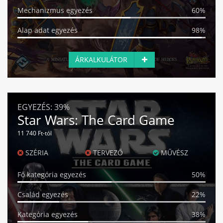
Mechanizmus egyezés
60%
Alap adat egyezés
98%
ÁRKALKULÁTOR
EGYEZÉS:
39%
Star Wars: The Card Game
11 740 Ft-tól
SZÉRIA
TERVEZŐ
MŰVÉSZ
Fő kategória egyezés
50%
Család egyezés
22%
Kategória egyezés
38%