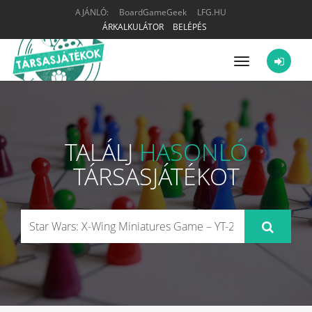
AJÁNLÓ:
BoardGameGeek
LFG.HU
ÁRKALKULÁTOR
BELÉPÉS
Menü
TALÁLJ
HASONLÓ
TÁRSASJÁTÉKOT