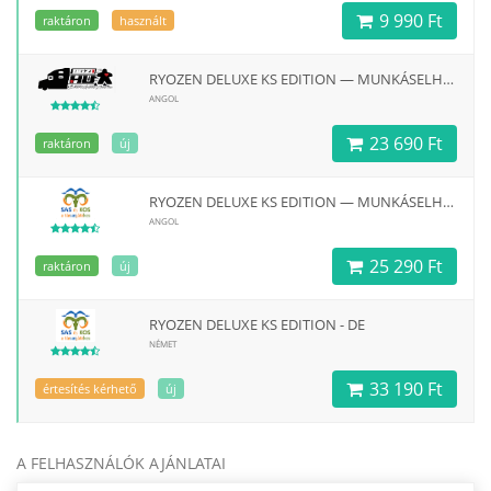
9 990 Ft
raktáron
használt
RYOZEN DELUXE KS EDITION — MUNKÁSELHELYEZÉSES TÁRSASJÁTÉK (EN)
ANGOL
23 690 Ft
raktáron
új
RYOZEN DELUXE KS EDITION — MUNKÁSELHELYEZÉSES TÁRSASJÁTÉK (EN)
ANGOL
25 290 Ft
raktáron
új
RYOZEN DELUXE KS EDITION - DE
NÉMET
33 190 Ft
értesítés kérhető
új
A FELHASZNÁLÓK AJÁNLATAI