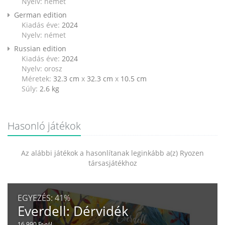
Nyelv: német
German edition
Kiadás éve:
2024
Nyelv: német
Russian edition
Kiadás éve:
2024
Nyelv: orosz
Méretek:
32.3 cm
x
32.3 cm
x
10.5 cm
Súly:
2.6
kg
Hasonló játékok
Az alábbi játékok a hasonlítanak leginkább a(z) Ryozen
társasjátékhoz
EGYEZÉS:
41%
Everdell: Dérvidék
16 990 Ft-tól