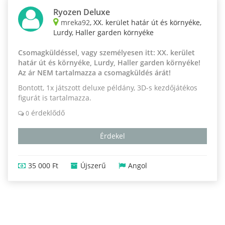
Ryozen Deluxe
mreka92
, XX. kerület határ út és környéke,
Lurdy, Haller garden környéke
Csomagküldéssel, vagy személyesen itt: XX. kerület
határ út és környéke, Lurdy, Haller garden környéke!
Az ár NEM tartalmazza a csomagküldés árát!
Bontott, 1x játszott deluxe példány, 3D-s kezdőjátékos
figurát is tartalmazza.
érdeklődő
0
Érdekel
35 000 Ft
Újszerű
Angol