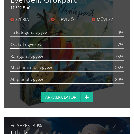
17 392 Ft-tól
SZÉRIA
TERVEZŐ
MŰVÉSZ
Fő kategória egyezés
0%
Család egyezés
7%
Kategória egyezés
75%
Mechanizmus egyezés
25%
Alap adat egyezés
89%
ÁRKALKULÁTOR
EGYEZÉS:
39%
Uluk