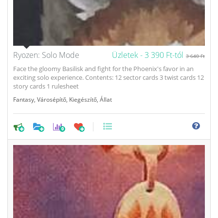
Ryozen: Solo Mode
Üzletek -
3 390 Ft-tól
3 640 Ft
Face the gloomy Basilisk and fight for the Phoenix's favor in an
exciting solo experience. Contents: 12 sector cards 3 twist cards 12
story cards 1 rulesheet
Fantasy
,
Városépítő
,
Kiegészítő
,
Állat
0