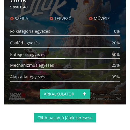
5 990 Ft-tól
SZÉRIA
TERVEZŐ
MŰVÉSZ
Fő kategória egyezés
0%
Család egyezés
20%
Kategória egyezés
50%
Mechanizmus egyezés
25%
Alap adat egyezés
95%
ÁRKALKULÁTOR
Több hasonló játék keresése