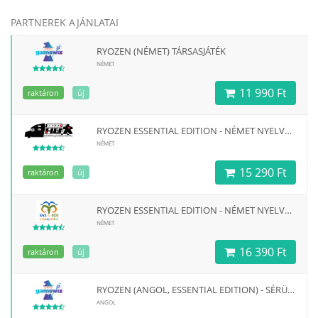
PARTNEREK AJÁNLATAI
RYOZEN (NÉMET) TÁRSASJÁTÉK
NÉMET
11 990 Ft
raktáron
új
RYOZEN ESSENTIAL EDITION - NÉMET NYELVŰ TÁRSASJÁTÉK
NÉMET
15 290 Ft
raktáron
új
RYOZEN ESSENTIAL EDITION - NÉMET NYELVŰ TÁRSASJÁTÉK
NÉMET
16 390 Ft
raktáron
új
RYOZEN (ANGOL, ESSENTIAL EDITION) - SÉRÜLT DOBOZOS
ANGOL