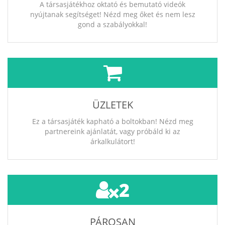
A társasjátékhoz oktató és bemutató videók
nyújtanak segítséget! Nézd meg őket és nem lesz
gond a szabályokkal!
ÜZLETEK
Ez a társasjáték kapható a boltokban! Nézd meg
partnereink ajánlatát, vagy próbáld ki az
árkalkulátort!
2
PÁROSAN