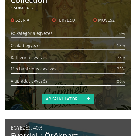
Collection
129 990 Ft-tól
SZÉRIA
TERVEZŐ
MŰVÉSZ
Fő kategória egyezés
0%
Család egyezés
15%
Kategória egyezés
75%
Mechanizmus egyezés
23%
Alap adat egyezés
88%
ÁRKALKULÁTOR
EGYEZÉS:
40%
Everdell: Örökpart