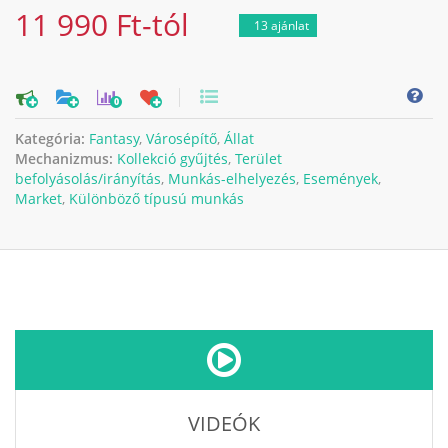
11 990 Ft-tól
13 ajánlat
0
Kategória:
Fantasy
,
Városépítő
,
Állat
Mechanizmus:
Kollekció gyűjtés
,
Terület
befolyásolás/irányítás
,
Munkás-elhelyezés
,
Események
,
Market
,
Különböző típusú munkás
VIDEÓK