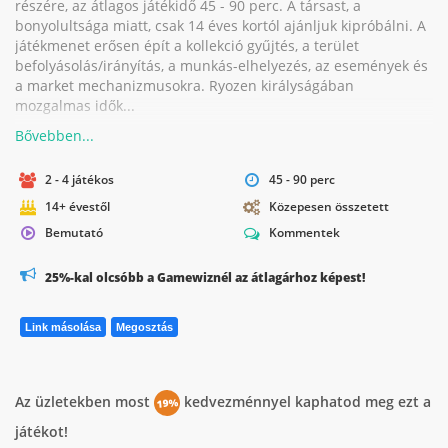
részére, az átlagos játékidő 45 - 90 perc. A társast, a
bonyolultsága miatt, csak 14 éves kortól ajánljuk kipróbálni. A
játékmenet erősen épít a kollekció gyűjtés, a terület
befolyásolás/irányítás, a munkás-elhelyezés, az események és
a market mechanizmusokra. Ryozen királyságában
mozgalmas idők...
2 - 4 játékos
45 - 90 perc
14+ évestől
Közepesen összetett
Bemutató
Kommentek
25%-kal olcsóbb a Gamewiznél az átlagárhoz képest!
Link másolása
Megosztás
Az üzletekben most
kedvezménnyel kaphatod meg ezt a
19%
játékot!