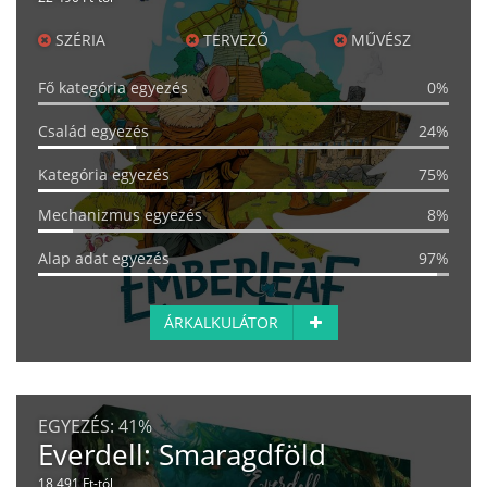
SZÉRIA
TERVEZŐ
MŰVÉSZ
Fő kategória egyezés
0%
Család egyezés
24%
Kategória egyezés
75%
Mechanizmus egyezés
8%
Alap adat egyezés
97%
ÁRKALKULÁTOR
EGYEZÉS:
41%
Everdell: Smaragdföld
18 491 Ft-tól