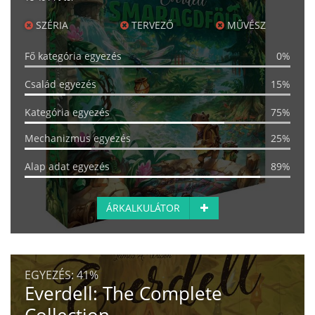
SZÉRIA
TERVEZŐ
MŰVÉSZ
Fő kategória egyezés
0%
Család egyezés
15%
Kategória egyezés
75%
Mechanizmus egyezés
25%
Alap adat egyezés
89%
ÁRKALKULÁTOR
EGYEZÉS:
41%
Everdell: The Complete