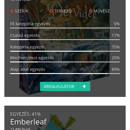
SZÉRIA
TERVEZŐ
MŰVÉSZ
Fő kategória egyezés
0%
Család egyezés
17%
Kategória egyezés
75%
Mechanizmus egyezés
25%
Alap adat egyezés
89%
ÁRKALKULÁTOR
EGYEZÉS:
41%
Emberleaf
22 490 Ft-tól