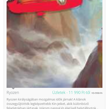
Ryozen
Üzletek -
11 990 Ft-tól
15 990 Ft
Ryozen királyságában mozgalmas idők járnak! A klánok
összegyűjtötték legképzettebb Kin-jeiket, akik különböző
feladatokban jártasak. Három nappal és éjjel kell helytállnotok...