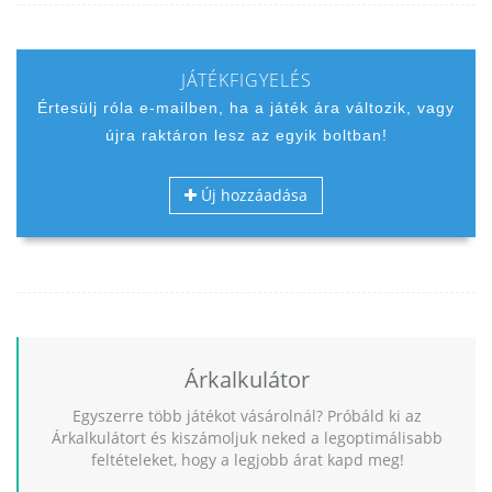
JÁTÉKFIGYELÉS
Értesülj róla e-mailben, ha a játék ára változik, vagy
újra raktáron lesz az egyik boltban!
Új hozzáadása
Árkalkulátor
Egyszerre több játékot vásárolnál? Próbáld ki az
Árkalkulátort és kiszámoljuk neked a legoptimálisabb
feltételeket, hogy a legjobb árat kapd meg!