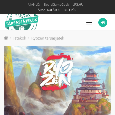
AJÁNLÓ:
BoardGameGeek
LFG.HU
ÁRKALKULÁTOR
BELÉPÉS
Menü
Játékok
Ryozen társasjáték