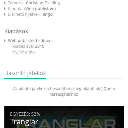
Tervező:
Christian Freeling
Kiadók:
(Web published)
Elérhető nyelvek:
angol
Kiadások
Web published edition
Kiadás éve:
2010
Nyelv: angol
Hasonló játékok
Az alábbi játékok a hasonlítanak leginkább a(z) Query
társasjátékhoz
EGYEZÉS:
52%
Tranglar