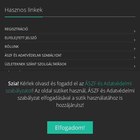
Hasznos linkek
REGISZTRÁCIÓ
ELFELEJTETT JELSZÓ
RÓLUNK
ÁSZF ÉS ADATVÉDELMI SZABÁLYZAT
ÜZLETEKNEK SZÁNT SZOLGÁLTATÁSOK
MÉDIAAJÁNLAT
Szia!
Kérlek olvasd és fogadd el az
ÁSZF és Adatvédelmi
szabályzatot
! Az oldal sütiket használ, ÁSZF és Adatvédelmi
Kapcsolat
szabályzat elfogadásával a sütik használatához is
hozzájárulsz!
Ha szeretnéd felvenni velünk a kapcsolatot nyugodtan írj egy
e-mailt!
Elfogadom!
Email:
info@tarsasjatekok.com