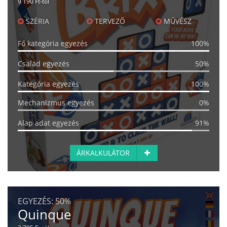
9 190 Ft-tól
SZÉRIA
TERVEZŐ
MŰVÉSZ
Fő kategória egyezés
100%
Család egyezés
50%
Kategória egyezés
100%
Mechanizmus egyezés
0%
Alap adat egyezés
91%
ÁRKALKULÁTOR
EGYEZÉS:
50%
Quinque