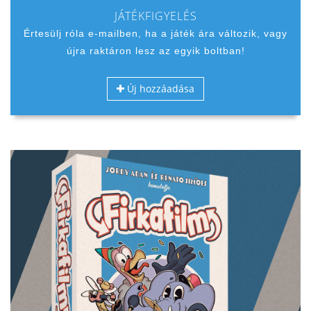
JÁTÉKFIGYELÉS
Értesülj róla e-mailben, ha a játék ára változik, vagy
újra raktáron lesz az egyik boltban!
Új hozzáadása