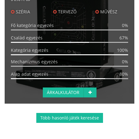
SZÉRIA
TERVEZŐ
MŰVÉSZ
Fő kategória egyezés
0%
Család egyezés
67%
Kategória egyezés
100%
Mechanizmus egyezés
0%
Alap adat egyezés
80%
ÁRKALKULÁTOR
Több hasonló játék keresése