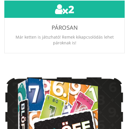
2
PÁROSAN
Már ketten is játszható! Remek kikapcsolódás lehet
pároknak is!