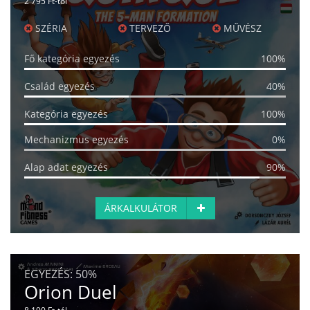
2 795 Ft-tól
SZÉRIA
TERVEZŐ
MŰVÉSZ
Fő kategória egyezés
100%
Család egyezés
40%
Kategória egyezés
100%
Mechanizmus egyezés
0%
Alap adat egyezés
90%
ÁRKALKULÁTOR
EGYEZÉS:
50%
Orion Duel