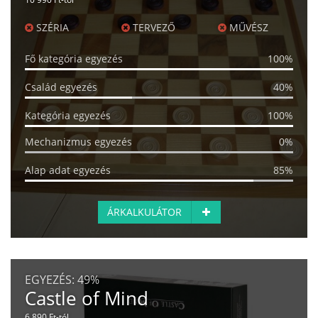
SZÉRIA
TERVEZŐ
MŰVÉSZ
Fő kategória egyezés
100%
Család egyezés
40%
Kategória egyezés
100%
Mechanizmus egyezés
0%
Alap adat egyezés
85%
ÁRKALKULÁTOR
EGYEZÉS:
49%
Castle of Mind
6 890 Ft-tól