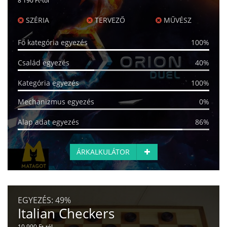
8 190 Ft-tól
SZÉRIA
TERVEZŐ
MŰVÉSZ
Fő kategória egyezés
100%
Család egyezés
40%
Kategória egyezés
100%
Mechanizmus egyezés
0%
Alap adat egyezés
86%
ÁRKALKULÁTOR
EGYEZÉS:
49%
Italian Checkers
10 990 Ft-tól