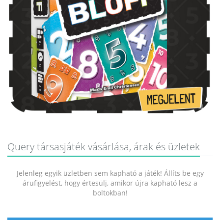
Query társasjáték vásárlása, árak és üzletek
Jelenleg egyik üzletben sem kapható a játék! Állíts be egy
árufigyelést, hogy értesülj, amikor újra kapható lesz a
boltokban!