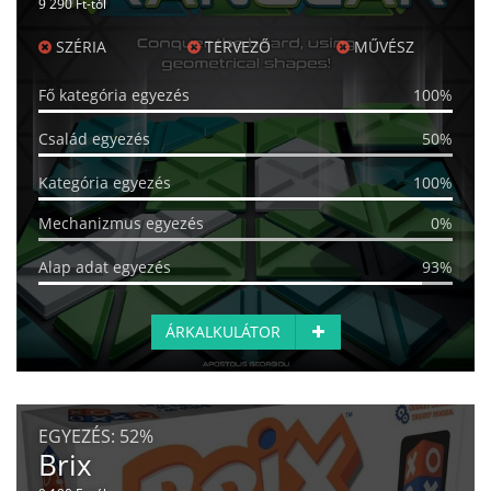
9 290 Ft-tól
SZÉRIA
TERVEZŐ
MŰVÉSZ
Fő kategória egyezés
100%
Család egyezés
50%
Kategória egyezés
100%
Mechanizmus egyezés
0%
Alap adat egyezés
93%
ÁRKALKULÁTOR
EGYEZÉS:
52%
Brix