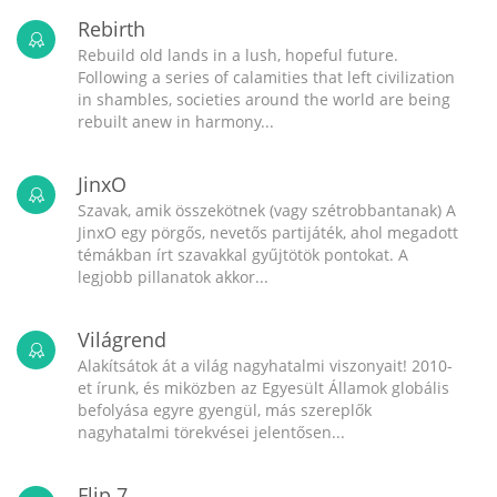
Rebirth
Rebuild old lands in a lush, hopeful future.
Following a series of calamities that left civilization
in shambles, societies around the world are being
rebuilt anew in harmony...
JinxO
Szavak, amik összekötnek (vagy szétrobbantanak) A
JinxO egy pörgős, nevetős partijáték, ahol megadott
témákban írt szavakkal gyűjtötök pontokat. A
legjobb pillanatok akkor...
Világrend
Alakítsátok át a világ nagyhatalmi viszonyait! 2010-
et írunk, és miközben az Egyesült Államok globális
befolyása egyre gyengül, más szereplők
nagyhatalmi törekvései jelentősen...
Flip 7