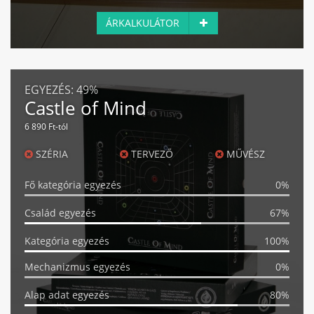
ÁRKALKULÁTOR
EGYEZÉS:
49%
Castle of Mind
6 890 Ft-tól
SZÉRIA
TERVEZŐ
MŰVÉSZ
Fő kategória egyezés
0%
Család egyezés
67%
Kategória egyezés
100%
Mechanizmus egyezés
0%
Alap adat egyezés
80%