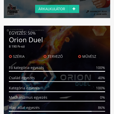
ÁRKALKULÁTOR
EGYEZÉS:
50%
Orion Duel
8 190 Ft-tól
SZÉRIA
TERVEZŐ
MŰVÉSZ
Fő kategória egyezés
100%
Család egyezés
40%
Kategória egyezés
100%
Mechanizmus egyezés
0%
Alap adat egyezés
86%