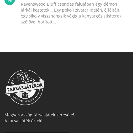
Ravenswood Bluff csendes falujában egy démon
járkál köztetek... Egy pokoli zivatar idején, éjféltájt,
egy sikoly visszhangzik végig a kanyargós sikátorok
szőlővel borított...
Magyarország társasjáték keresője!
A társasjáték érték!