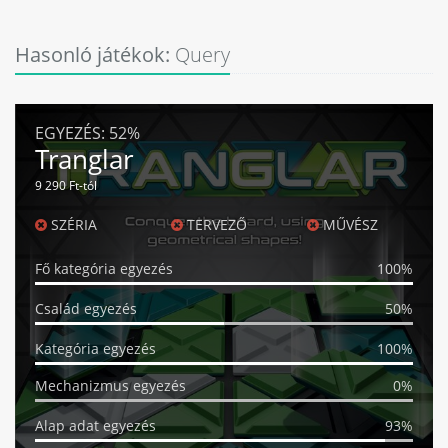
Hasonló játékok:
Query
EGYEZÉS:
52%
Tranglar
9 290 Ft-tól
SZÉRIA
TERVEZŐ
MŰVÉSZ
Fő kategória egyezés
100%
Család egyezés
50%
Kategória egyezés
100%
Mechanizmus egyezés
0%
Alap adat egyezés
93%