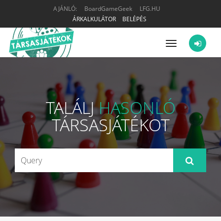
AJÁNLÓ:
BoardGameGeek
LFG.HU
ÁRKALKULÁTOR
BELÉPÉS
Menü
TALÁLJ
HASONLÓ
TÁRSASJÁTÉKOT