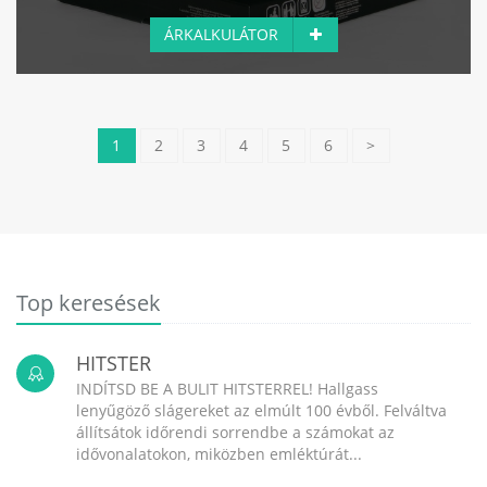
ÁRKALKULÁTOR
1
2
3
4
5
6
>
Top keresések
HITSTER
INDÍTSD BE A BULIT HITSTERREL! Hallgass
lenyűgöző slágereket az elmúlt 100 évből. Felváltva
állítsátok időrendi sorrendbe a számokat az
idővonalatokon, miközben emléktúrát...