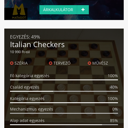
ÁRKALKULÁTOR
EGYEZÉS:
49%
Italian Checkers
10 990 Ft-tól
SZÉRIA
TERVEZŐ
MŰVÉSZ
Fő kategória egyezés
100%
Család egyezés
40%
Kategória egyezés
100%
Mechanizmus egyezés
0%
Alap adat egyezés
85%