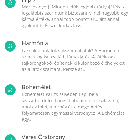
Merj és nyerj! Minden idők legjobb kártyajátéka -
legalábbis szerintünk biztosan! Minél nagyobb egy
kártya értéke, annál több pontot ér... ám annál
gyakoribb. Ésszel kockáztass!...
Harmónia
Laknak-e nálatok sokszínű állatok? A Harmónia
színes logikai családi társasjáték. A játékosok
tájkorongokból építenek ki különböző élőhelyeket
az állatok számára. Persze az...
Bohémélet
Bohémélet Párizs szívében Lépj be a
századfordulós Párizs bohém művészvilágába,
ahol az ihlet, a hírnév és a megélhetés
folyamatosan egymással versenyez. A Bohémélet
egy...
Véres Óratorony