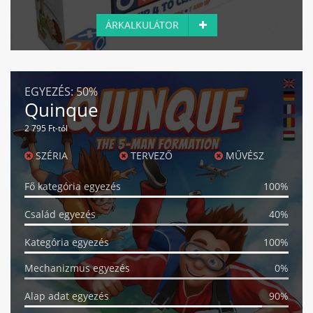
ÁRKALKULÁTOR
EGYEZÉS:
50%
Quinque
2 795 Ft-tól
SZÉRIA
TERVEZŐ
MŰVÉSZ
Fő kategória egyezés
100%
Család egyezés
40%
Kategória egyezés
100%
Mechanizmus egyezés
0%
Alap adat egyezés
90%