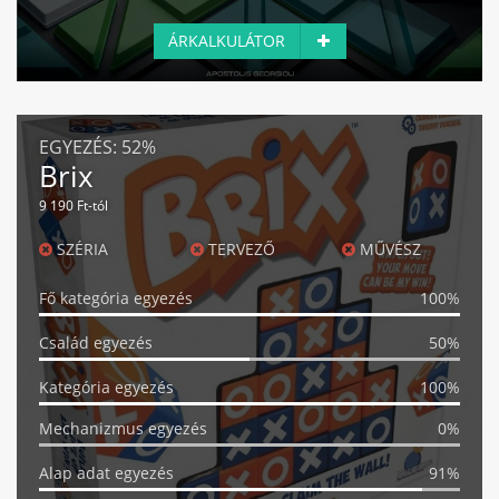
ÁRKALKULÁTOR
EGYEZÉS:
52%
Brix
9 190 Ft-tól
SZÉRIA
TERVEZŐ
MŰVÉSZ
Fő kategória egyezés
100%
Család egyezés
50%
Kategória egyezés
100%
Mechanizmus egyezés
0%
Alap adat egyezés
91%