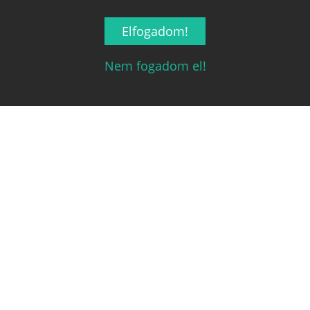
Alap adat egyezés
92%
Elfogadom!
ÁRKALKULÁTOR
Nem fogadom el!
EGYEZÉS:
44%
Raiatea
14 990 Ft-tól
SZÉRIA
TERVEZŐ
MŰVÉSZ
Fő kategória egyezés
100%
Család egyezés
0%
Kategória egyezés
20%
Mechanizmus egyezés
11%