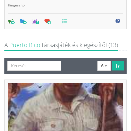
Kiegészítő
0
A
Puerto Rico
társasjáték és kiegészítői (13)
6