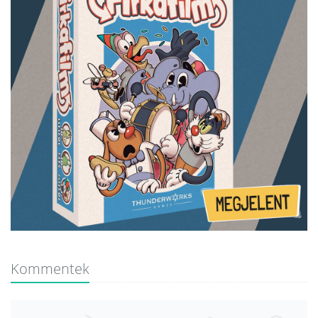
Kommentek