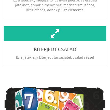
Ez a játék egy kiegészítő. Ez ilyen játékok az eredeti
játékhoz, annak élményéhez, mechanizmusához,
készletéhez, adnak plusz elemeket.
KITERJEDT CSALÁD
Ez a játék egy kiterjedt társasjáték család része!