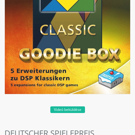
Videó beküldése
DEUTSCHER SPIELEPREIS