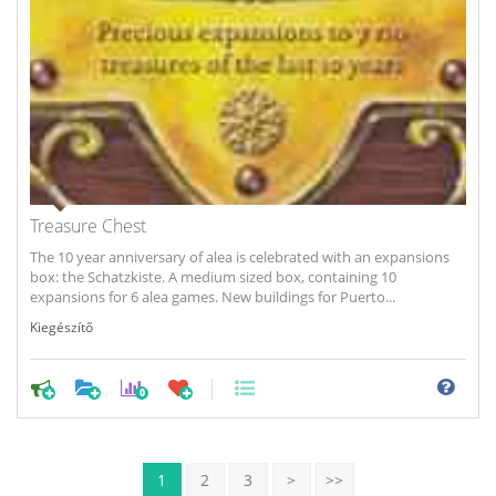
Treasure Chest
The 10 year anniversary of alea is celebrated with an expansions
box: the Schatzkiste. A medium sized box, containing 10
expansions for 6 alea games. New buildings for Puerto...
Kiegészítő
0
1
2
3
>
>>