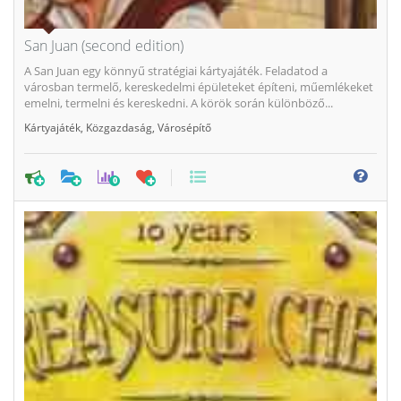
San Juan (second edition)
A San Juan egy könnyű stratégiai kártyajáték. Feladatod a
városban termelő, kereskedelmi épületeket építeni, műemlékeket
emelni, termelni és kereskedni. A körök során különböző...
Kártyajáték
,
Közgazdaság
,
Városépítő
0