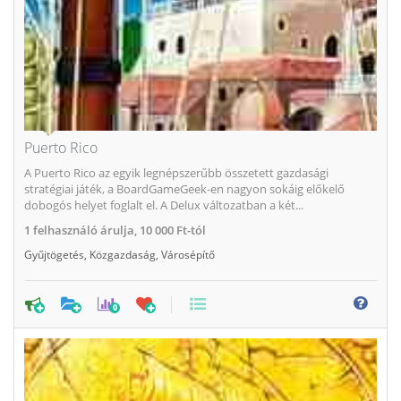
Puerto Rico
A Puerto Rico az egyik legnépszerűbb összetett gazdasági
stratégiai játék, a BoardGameGeek-en nagyon sokáig előkelő
dobogós helyet foglalt el. A Delux változatban a két...
1
felhasználó árulja,
10 000 Ft-tól
Gyűjtögetés
,
Közgazdaság
,
Városépítő
0