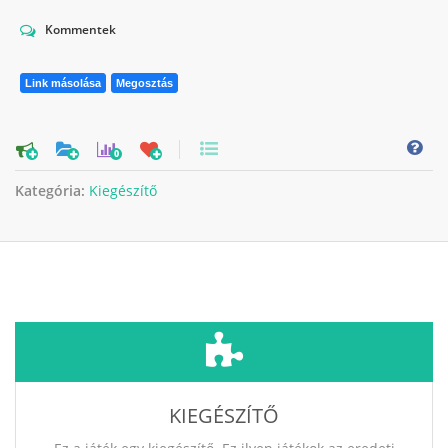
Kommentek
Link másolása
Megosztás
0
Kategória:
Kiegészítő
KIEGÉSZÍTŐ