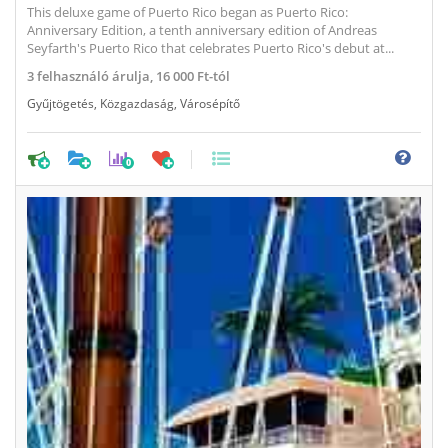
This deluxe game of Puerto Rico began as Puerto Rico:
Anniversary Edition, a tenth anniversary edition of Andreas
Seyfarth's Puerto Rico that celebrates Puerto Rico's debut at...
3
felhasználó árulja,
16 000 Ft-tól
Gyűjtögetés
,
Közgazdaság
,
Városépítő
0