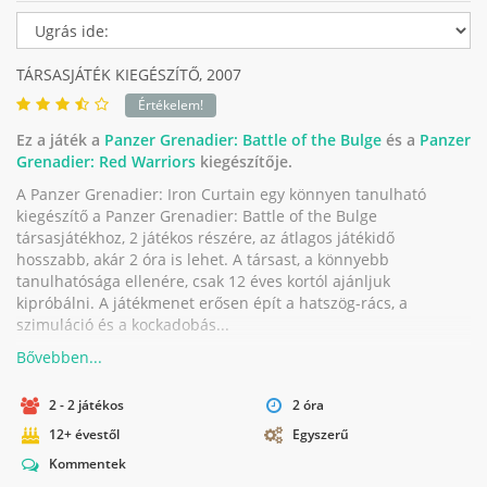
TÁRSASJÁTÉK KIEGÉSZÍTŐ,
2007
Értékelem!
Ez a játék a
Panzer Grenadier: Battle of the Bulge
és a
Panzer
Grenadier: Red Warriors
kiegészítője.
A Panzer Grenadier: Iron Curtain egy könnyen tanulható
kiegészítő a Panzer Grenadier: Battle of the Bulge
társasjátékhoz, 2 játékos részére, az átlagos játékidő
hosszabb, akár 2 óra is lehet. A társast, a könnyebb
tanulhatósága ellenére, csak 12 éves kortól ajánljuk
kipróbálni. A játékmenet erősen épít a hatszög-rács, a
szimuláció és a kockadobás...
2 - 2 játékos
2 óra
12+ évestől
Egyszerű
Kommentek