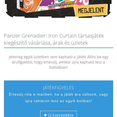
Panzer Grenadier: Iron Curtain társasjáték
kiegészítő vásárlása, árak és üzletek
Jelenleg egyik üzletben sem kapható a játék! Állíts be egy
árufigyelést, hogy értesülj, amikor újra kapható lesz a
boltokban!
JÁTÉKFIGYELÉS
Értesülj róla e-mailben, ha a játék ára változik, vagy
újra raktáron lesz az egyik boltban!
Új hozzáadása