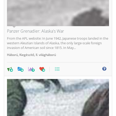
Panzer Grenadier: Alaska's War
From the APL website: In June 1942, Japanese troops landed in the
western Aleutian Islands of Alaska, the only large-scale foreign
invasion of American soil since 1815. In May...
Háború
,
Kiegészítő
,
II. világháború
0