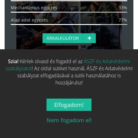
Mechanizmus egyezés
33%
Alap adat egyezés
77%
ÁRKALKULÁTOR
Szia!
Kérlek olvasd és fogadd el az
ÁSZF és Adatvédelmi
EGYEZÉS:
50%
szabályzatot
! Az oldal sütiket használ, ÁSZF és Adatvédelmi
Band of Brothers: Stalin's
szabályzat elfogadásával a sütik használatához is
hozzájárulsz!
Favorite
35 248 Ft-tól
Elfogadom!
SZÉRIA
TERVEZŐ
MŰVÉSZ
Fő kategória egyezés
100%
Nem fogadom el!
Család egyezés
0%