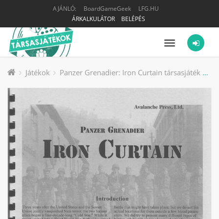
AJÁNLÓ:
BoardGameGeek
LFG.HU
ÁRKALKULÁTOR
BELÉPÉS
Menü
Játékok
Panzer Grenadier: Iron Curtain társasjáték kiegészítő