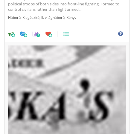
political troops of both sides into front-line fighting. Formed to
control civilians rather than fight armed...
Háború
,
Kiegészítő
,
II. világháború
,
Könyv
0