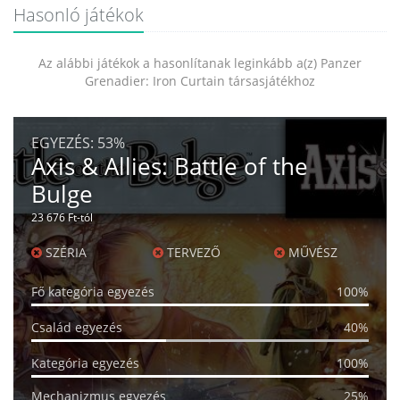
Hasonló játékok
Az alábbi játékok a hasonlítanak leginkább a(z) Panzer
Grenadier: Iron Curtain társasjátékhoz
EGYEZÉS:
53%
Axis & Allies: Battle of the
Bulge
23 676 Ft-tól
SZÉRIA
TERVEZŐ
MŰVÉSZ
Fő kategória egyezés
100%
Család egyezés
40%
Kategória egyezés
100%
Mechanizmus egyezés
25%