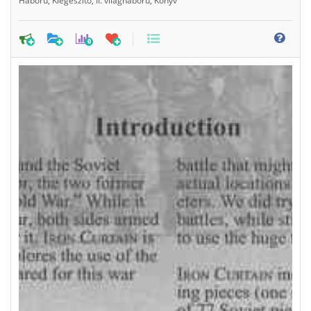
Háború
,
Kiegészítő
,
II. világháború
,
Könyv
0