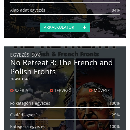
Alap adat egyezés
84%
ÁRKALKULÁTOR
EGYEZÉS:
50%
No Retreat 3: The French and
Polish Fronts
28 490 Ft-tól
SZÉRIA
TERVEZŐ
MŰVÉSZ
Fő kategória egyezés
100%
Család egyezés
25%
Kategória egyezés
100%