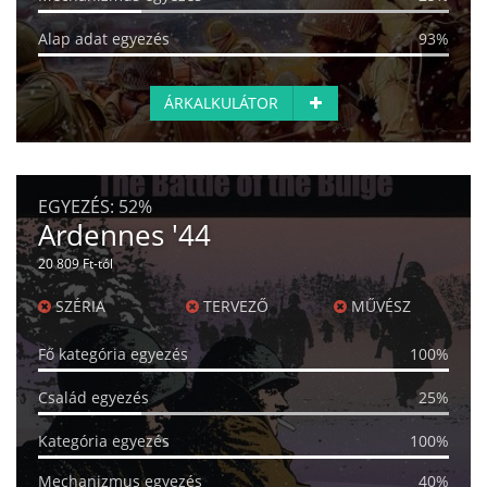
Alap adat egyezés
93%
ÁRKALKULÁTOR
EGYEZÉS:
52%
Ardennes '44
20 809 Ft-tól
SZÉRIA
TERVEZŐ
MŰVÉSZ
Fő kategória egyezés
100%
Család egyezés
25%
Kategória egyezés
100%
Mechanizmus egyezés
40%