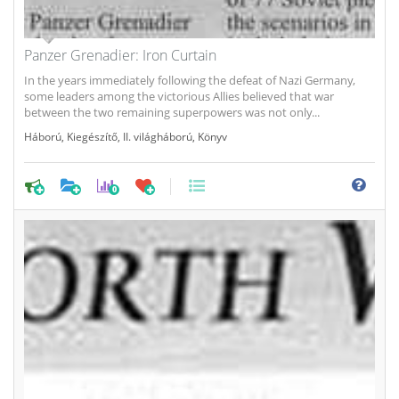
Panzer Grenadier: Iron Curtain
In the years immediately following the defeat of Nazi Germany,
some leaders among the victorious Allies believed that war
between the two remaining superpowers was not only...
Háború
,
Kiegészítő
,
II. világháború
,
Könyv
0