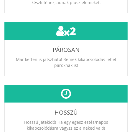
készletéhez, adnak plusz elemeket.
2
PÁROSAN
Már ketten is játszható! Remek kikapcsolódás lehet
pároknak is!
HOSSZÚ
Hosszú játékidő! Ha egy egész estés/napos
kikapcsolódásra vágysz ez a neked való!