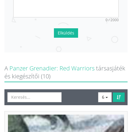
0 / 2000
Elküldés
A
Panzer Grenadier: Red Warriors
társasjáték
és kiegészítői (10)
6