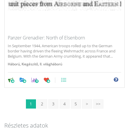
Panzer Grenadier: North of Elsenborn
In September 1944, American troops rolled up to the German
border having driven the fleeing Wehrmacht across France and
Belgium. With the German Army crumbling, it appeared that...
Háború
,
Kiegészítő
,
II. világháború
0
1
2
3
4
5
>
>>
Részletes adatok