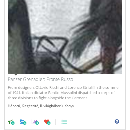
Panzer Grenadier: Fronte Russo
From designers Ottavio Ricchi and Lorenzo Striuli! In the summer
of 1941, Italian dictator Benito Mussolini dispatched a corps of
three divisions to fight alongside the Germans...
Háború
,
Kiegészítő
,
II. világháború
,
Könyv
0