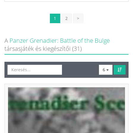
1
2
>
A
Panzer Grenadier: Battle of the Bulge
társasjáték és kiegészítői (31)
6