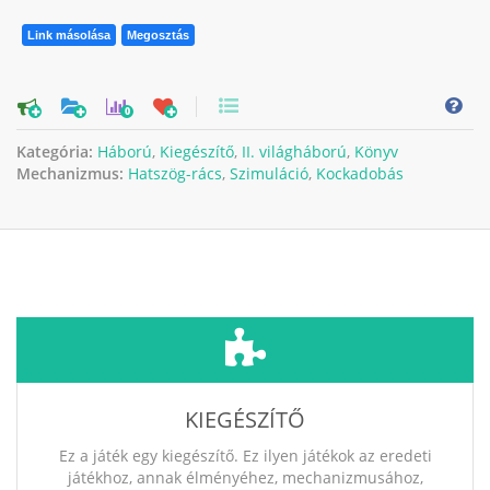
Link másolása
Megosztás
0
Kategória:
Háború
,
Kiegészítő
,
II. világháború
,
Könyv
Mechanizmus:
Hatszög-rács
,
Szimuláció
,
Kockadobás
KIEGÉSZÍTŐ
Ez a játék egy kiegészítő. Ez ilyen játékok az eredeti
játékhoz, annak élményéhez, mechanizmusához,