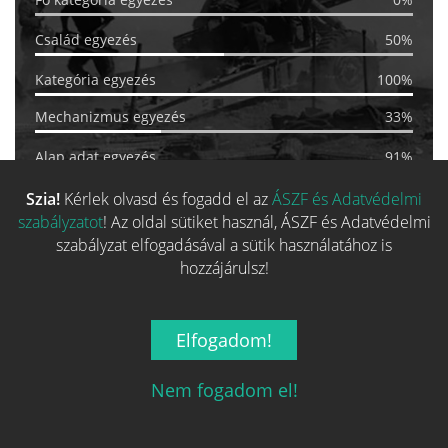
Család egyezés
50%
Kategória egyezés
100%
Mechanizmus egyezés
33%
Alap adat egyezés
91%
Szia!
Kérlek olvasd és fogadd el az
ÁSZF és Adatvédelmi
ÁRKALKULÁTOR
szabályzatot
! Az oldal sütiket használ, ÁSZF és Adatvédelmi
szabályzat elfogadásával a sütik használatához is
hozzájárulsz!
EGYEZÉS:
52%
Band of Brothers: Stalin's
Elfogadom!
Favorite
Nem fogadom el!
35 248 Ft-tól
SZÉRIA
TERVEZŐ
MŰVÉSZ