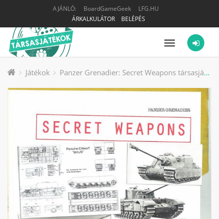
AJÁNLÓ:
BoardGameGeek
LFG.HU
ÁRKALKULÁTOR
BELÉPÉS
Menü
Játékok
Panzer Grenadier: Secret Weapons társasjáték kiegészítő