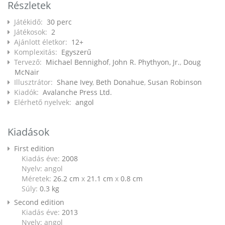
Részletek
Játékidő:
30 perc
Játékosok:
2
Ajánlott életkor:
12+
Komplexitás:
Egyszerű
Tervező:
Michael Bennighof
,
John R. Phythyon, Jr.
,
Doug
McNair
Illusztrátor:
Shane Ivey
,
Beth Donahue
,
Susan Robinson
Kiadók:
Avalanche Press Ltd.
Elérhető nyelvek:
angol
Kiadások
First edition
Kiadás éve:
2008
Nyelv: angol
Méretek:
26.2 cm
x
21.1 cm
x
0.8 cm
Súly:
0.3
kg
Second edition
Kiadás éve:
2013
Nyelv: angol