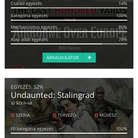
Család egyezés
14%
Kategória egyezés
100%
Mechanizmus egyezés
80%
Alap adat egyezés
78%
ÁRKALKULÁTOR
EGYEZÉS:
52%
Undaunted: Stalingrad
32 923 Ft-tól
SZÉRIA
TERVEZŐ
MŰVÉSZ
Fő kategória egyezés
100%