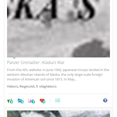
Panzer Grenadier: Alaska's War
From the APL website: In June 1942, Japanese troops landed in the
western Aleutian Islands of Alaska, the only large-scale foreign
invasion of American soil since 1815. In May...
Háború
,
Kiegészítő
,
II. világháború
0