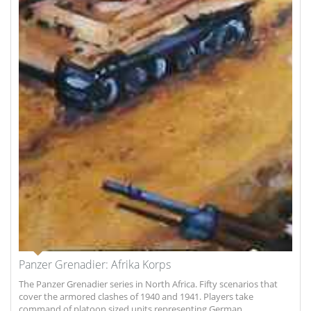
Panzer Grenadier: Afrika Korps
The Panzer Grenadier series in North Africa. Fifty scenarios that
cover the armored clashes of 1940 and 1941. Players take
command of platoon sized units representing German...