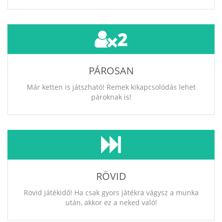
2
PÁROSAN
Már ketten is játszható! Remek kikapcsolódás lehet
pároknak is!
RÖVID
Rövid játékidő! Ha csak gyors játékra vágysz a munka
után, akkor ez a neked való!