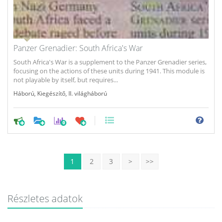
Panzer Grenadier: South Africa's War
South Africa's War is a supplement to the Panzer Grenadier series,
focusing on the actions of these units during 1941. This module is
not playable by itself, but requires...
Háború
,
Kiegészítő
,
II. világháború
0
1
2
3
>
>>
Részletes adatok