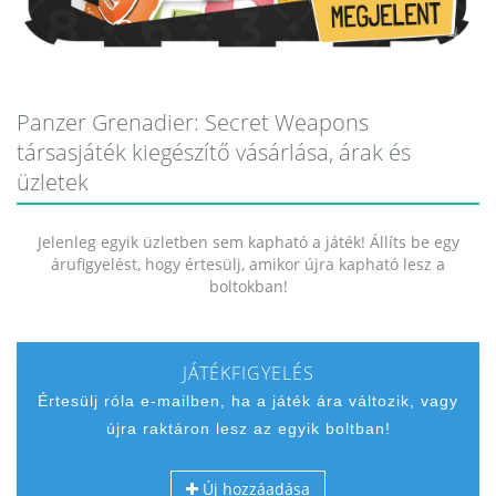
Panzer Grenadier: Secret Weapons
társasjáték kiegészítő vásárlása, árak és
üzletek
Jelenleg egyik üzletben sem kapható a játék! Állíts be egy
árufigyelést, hogy értesülj, amikor újra kapható lesz a
boltokban!
JÁTÉKFIGYELÉS
Értesülj róla e-mailben, ha a játék ára változik, vagy
újra raktáron lesz az egyik boltban!
Új hozzáadása