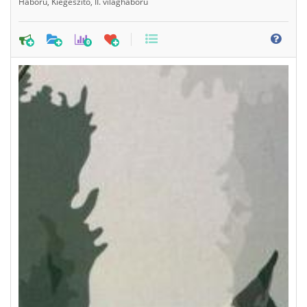
Háború
,
Kiegészítő
,
II. világháború
0