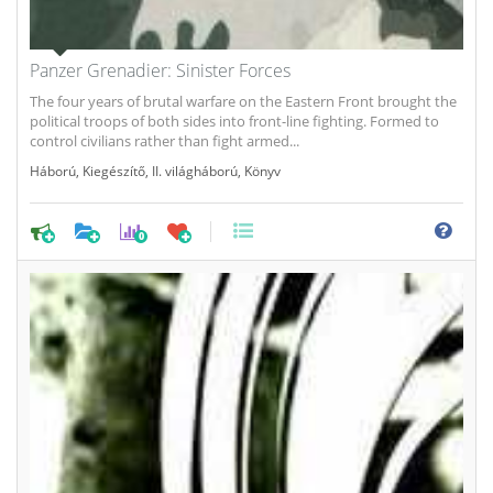
Panzer Grenadier: Sinister Forces
The four years of brutal warfare on the Eastern Front brought the
political troops of both sides into front-line fighting. Formed to
control civilians rather than fight armed...
Háború
,
Kiegészítő
,
II. világháború
,
Könyv
0