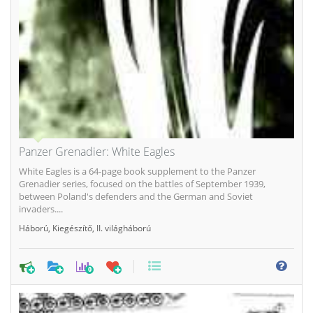
Panzer Grenadier: White Eagles
White Eagles is a 64-page book supplement to the Panzer
Grenadier series, focused on the battles of September 1939,
between Poland's defenders and the German and Soviet
invaders....
Háború
,
Kiegészítő
,
II. világháború
0