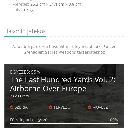
Méretek:
26.2 cm
x
21.1 cm
x
0.8 cm
Súly:
0.3
kg
Hasonló játékok
Az alábbi játékok a hasonlítanak leginkább a(z) Panzer
Grenadier: Secret Weapons társasjátékhoz
EGYEZÉS:
55%
The Last Hundred Yards Vol. 2:
Airborne Over Europe
23 290 Ft-tól
SZÉRIA
TERVEZŐ
MŰVÉSZ
Fő kategória egyezés
100%