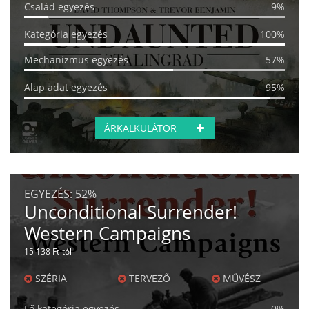
Család egyezés
9%
Kategória egyezés
100%
Mechanizmus egyezés
57%
Alap adat egyezés
95%
ÁRKALKULÁTOR
EGYEZÉS:
52%
Unconditional Surrender!
Western Campaigns
15 138 Ft-tól
SZÉRIA
TERVEZŐ
MŰVÉSZ
Fő kategória egyezés
0%