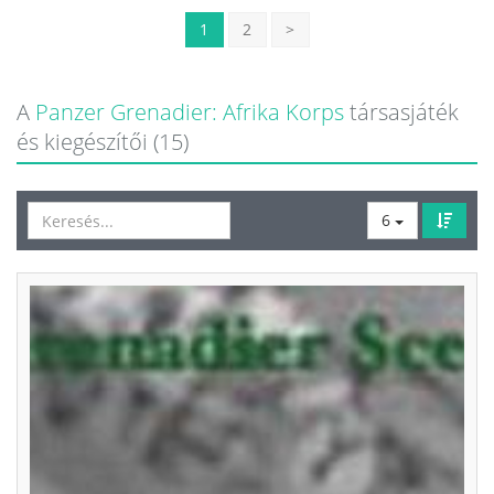
1
2
>
A
Panzer Grenadier: Afrika Korps
társasjáték
és kiegészítői (15)
6