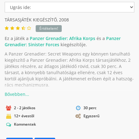
TÁRSASJÁTÉK KIEGÉSZÍTŐ,
2008
Értékelem!
Ez a játék a
Panzer Grenadier: Afrika Korps
és a
Panzer
Grenadier: Sinister Forces
kiegészítője.
A Panzer Grenadier: Secret Weapons egy könnyen tanulható
kiegészítő a Panzer Grenadier: Afrika Korps társasjátékhoz, 2
játékos részére, az átlagos játékidő rövid, csak 30 perc. A
társast, a könnyebb tanulhatósága ellenére, csak 12 éves
kortól ajánljuk kipróbálni. A játékmenet erősen épít a hatszög-
rács mechanizmusra.
2 - 2 játékos
30 perc
12+ évestől
Egyszerű
Kommentek