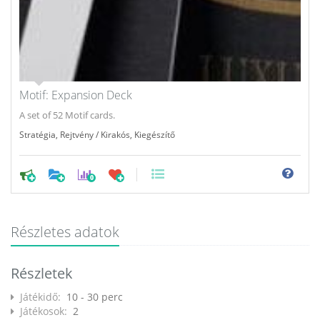
Motif: Expansion Deck
A set of 52 Motif cards.
Stratégia
,
Rejtvény / Kirakós
,
Kiegészítő
0
Részletes adatok
Részletek
Játékidő:
10 - 30 perc
Játékosok:
2