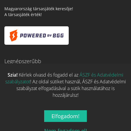
Magyarország társasjáték keresője!
A társasjáték érték!
Legnépszerűbb
Szia!
Kérlek olvasd és fogadd el az
ÁSZF és Adatvédelmi
szabályzatot
! Az oldal sütiket használ, ÁSZF és Adatvédelmi
Hasznos linkek
szabályzat elfogadásával a sütik használatához is
hozzájárulsz!
REGISZTRÁCIÓ
ELFELEJTETT JELSZÓ
Elfogadom!
RÓLUNK
ÁSZF ÉS ADATVÉDELMI SZABÁLYZAT
Nem fogadom el!