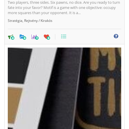
Two players, three sides. Six pawns, no dice. Are you ready to turn
fate into your favor? Motif is a game with one objective: occupy
more squares than your opponent. It is a...
Stratégia
,
Rejtvény / Kirakós
0