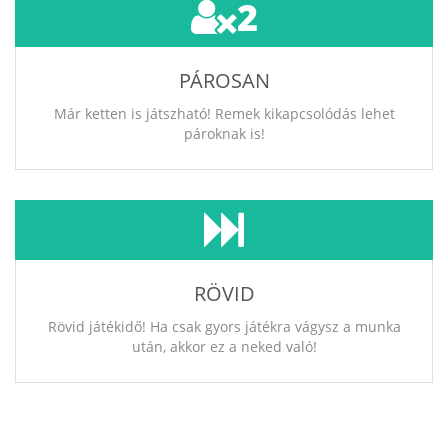
2
PÁROSAN
Már ketten is játszható! Remek kikapcsolódás lehet
pároknak is!
RÖVID
Rövid játékidő! Ha csak gyors játékra vágysz a munka
után, akkor ez a neked való!