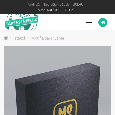
AJÁNLÓ:
BoardGameGeek
LFG.HU
ÁRKALKULÁTOR
BELÉPÉS
Menü
Játékok
Motif Board Game