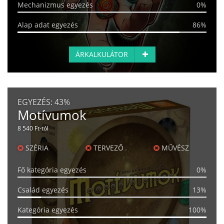
Mechanizmus egyezés
0%
Alap adat egyezés
86%
ÁRKALKULÁTOR
EGYEZÉS:
43%
Motívumok
8 540 Ft-tól
SZÉRIA
TERVEZŐ
MŰVÉSZ
Fő kategória egyezés
0%
Család egyezés
13%
Kategória egyezés
100%