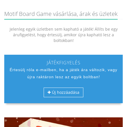
Motif Board Game vásárlása, árak és üzletek
Jelenleg egyik üzletben sem kapható a játék! Állíts be egy
árufigyelést, hogy értesülj, amikor újra kapható lesz a
boltokban!
JÁTÉKFIGYELÉS
Értesülj róla e-mailben, ha a játék ára változik, vagy
újra raktáron lesz az egyik boltban!
Új hozzáadása