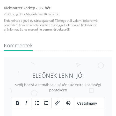
Kickstarter körkép - 35. hét
2021. aug 30.
/
Megjelenés
,
Kickstarter
Érdekelnek a jövő év társasjátékai? Támogatnál valami feltörekvő
projektet? Kövesd a heti rendszerességgel jelentkező Kickstarter
ajánlónkat és ne maradj le semmi érdekesről!
Kommentek
ELSŐNEK LENNI JÓ!
Szólj hozzá a témához elsőként az extra közösségi
pontokért!
Csatolmány