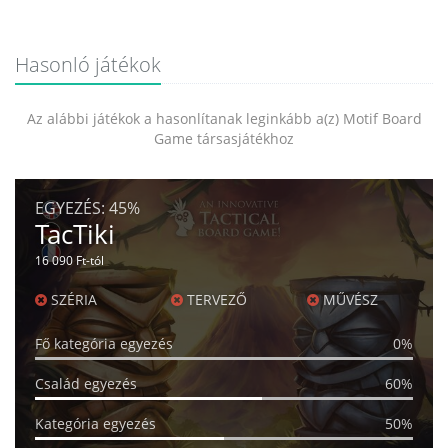
Hasonló játékok
Az alábbi játékok a hasonlítanak leginkább a(z) Motif Board
Game társasjátékhoz
EGYEZÉS:
45%
TacTiki
16 090 Ft-tól
SZÉRIA
TERVEZŐ
MŰVÉSZ
Fő kategória egyezés
0%
Család egyezés
60%
Kategória egyezés
50%