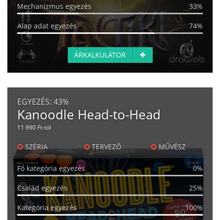
Mechanizmus egyezés
33%
Alap adat egyezés
74%
ÁRKALKULÁTOR
EGYEZÉS:
43%
Kanoodle Head-to-Head
11 990 Ft-tól
SZÉRIA
TERVEZŐ
MŰVÉSZ
Fő kategória egyezés
0%
Család egyezés
25%
Kategória egyezés
100%