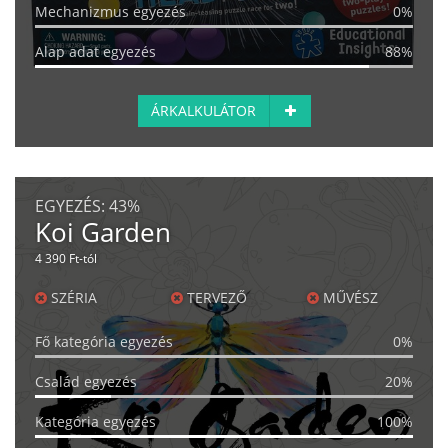
Mechanizmus egyezés
0%
Alap adat egyezés
88%
ÁRKALKULÁTOR
EGYEZÉS:
43%
Koi Garden
4 390 Ft-tól
SZÉRIA
TERVEZŐ
MŰVÉSZ
Fő kategória egyezés
0%
Család egyezés
20%
Kategória egyezés
100%