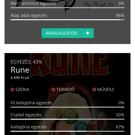
Mechanizmus egyezés
0%
Alap adat egyezés
96%
ÁRKALKULÁTOR
EGYEZÉS:
43%
Rune
4 490 Ft-tól
SZÉRIA
TERVEZŐ
MŰVÉSZ
Fő kategória egyezés
0%
Család egyezés
50%
Kategória egyezés
67%