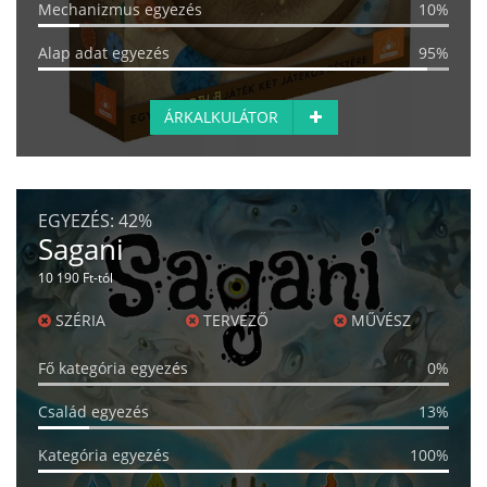
Mechanizmus egyezés
10%
Alap adat egyezés
95%
ÁRKALKULÁTOR
EGYEZÉS:
42%
Sagani
10 190 Ft-tól
SZÉRIA
TERVEZŐ
MŰVÉSZ
Fő kategória egyezés
0%
Család egyezés
13%
Kategória egyezés
100%