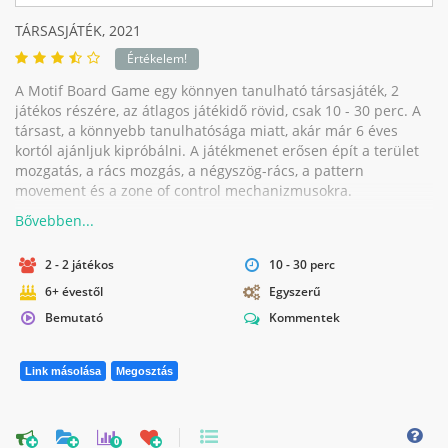
TÁRSASJÁTÉK,
2021
Értékelem!
A Motif Board Game egy könnyen tanulható társasjáték, 2
játékos részére, az átlagos játékidő rövid, csak 10 - 30 perc. A
társast, a könnyebb tanulhatósága miatt, akár már 6 éves
kortól ajánljuk kipróbálni. A játékmenet erősen épít a terület
mozgatás, a rács mozgás, a négyszög-rács, a pattern
movement és a zone of control mechanizmusokra.
2 - 2 játékos
10 - 30 perc
6+ évestől
Egyszerű
Bemutató
Kommentek
Link másolása
Megosztás
0