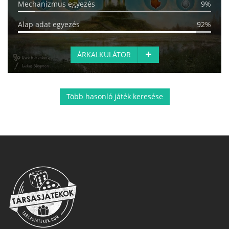
Mechanizmus egyezés
9%
Alap adat egyezés
92%
ÁRKALKULÁTOR
Több hasonló játék keresése