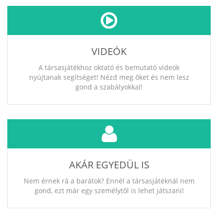
VIDEÓK
A társasjátékhoz oktató és bemutató videók
nyújtanak segítséget! Nézd meg őket és nem lesz
gond a szabályokkal!
AKÁR EGYEDÜL IS
Nem érnek rá a barátok? Ennél a társasjátéknál nem
gond, ezt már egy személytől is lehet játszani!