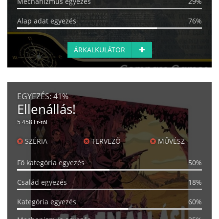
Mechanizmus egyezés
29%
Alap adat egyezés
76%
ÁRKALKULÁTOR
EGYEZÉS:
41%
Ellenállás!
5 458 Ft-tól
SZÉRIA
TERVEZŐ
MŰVÉSZ
Fő kategória egyezés
50%
Család egyezés
18%
Kategória egyezés
60%