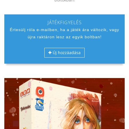
JÁTÉKFIGYELÉS
Értesülj róla e-mailben, ha a játék ára változik, vagy
újra raktáron lesz az egyik boltban!
Új hozzáadása