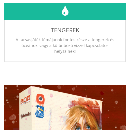
TENGEREK
A társasjáték témájának fontos része a tengerek és
óceánok, vagy a különböző vízzel kapcsolatos
helyszínek!