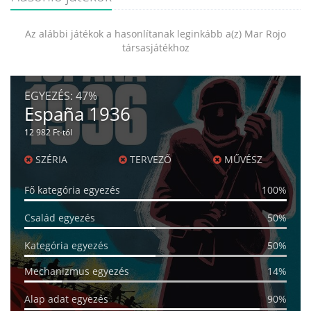
Az alábbi játékok a hasonlítanak leginkább a(z) Mar Rojo
társasjátékhoz
EGYEZÉS:
47%
España 1936
12 982 Ft-tól
SZÉRIA
TERVEZŐ
MŰVÉSZ
Fő kategória egyezés
100%
Család egyezés
50%
Kategória egyezés
50%
Mechanizmus egyezés
14%
Alap adat egyezés
90%