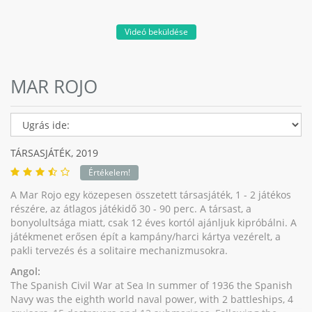
Videó beküldése
MAR ROJO
TÁRSASJÁTÉK,
2019
Értékelem!
A Mar Rojo egy közepesen összetett társasjáték, 1 - 2 játékos
részére, az átlagos játékidő 30 - 90 perc. A társast, a
bonyolultsága miatt, csak 12 éves kortól ajánljuk kipróbálni. A
játékmenet erősen épít a kampány/harci kártya vezérelt, a
pakli tervezés és a solitaire mechanizmusokra.
Angol:
The Spanish Civil War at Sea In summer of 1936 the Spanish
Navy was the eighth world naval power, with 2 battleships, 4