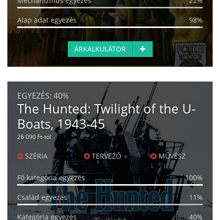
Mechanizmus egyezés
22%
Alap adat egyezés
98%
ÁRKALKULÁTOR
EGYEZÉS:
40%
The Hunted: Twilight of the U-
Boats, 1943-45
26 090 Ft-tól
SZÉRIA
TERVEZŐ
MŰVÉSZ
Fő kategória egyezés
100%
Család egyezés
11%
Kategória egyezés
40%