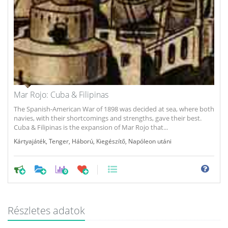
Mar Rojo: Cuba & Filipinas
The Spanish-American War of 1898 was decided at sea, where both
navies, with their shortcomings and strengths, gave their best.
Cuba & Filipinas is the expansion of Mar Rojo that...
Kártyajáték
,
Tenger
,
Háború
,
Kiegészítő
,
Napóleon utáni
0
Részletes adatok