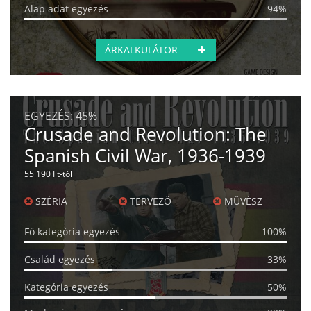
Alap adat egyezés
94%
ÁRKALKULÁTOR
EGYEZÉS:
45%
Crusade and Revolution: The
Spanish Civil War, 1936-1939
55 190 Ft-tól
SZÉRIA
TERVEZŐ
MŰVÉSZ
Fő kategória egyezés
100%
Család egyezés
33%
Kategória egyezés
50%