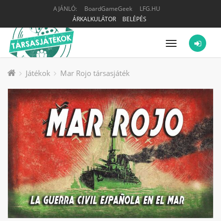
AJÁNLÓ:
BoardGameGeek
LFG.HU
ÁRKALKULÁTOR
BELÉPÉS
Menü
Játékok
Mar Rojo társasjáték