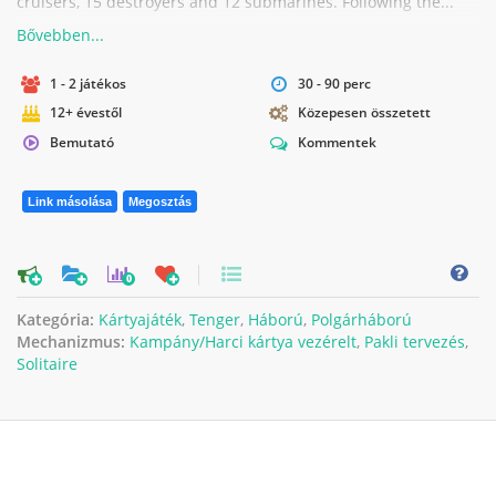
cruisers, 15 destroyers and 12 submarines. Following the...
1 - 2 játékos
30 - 90 perc
12+ évestől
Közepesen összetett
Bemutató
Kommentek
Link másolása
Megosztás
0
Kategória:
Kártyajáték
,
Tenger
,
Háború
,
Polgárháború
Mechanizmus:
Kampány/Harci kártya vezérelt
,
Pakli tervezés
,
Solitaire