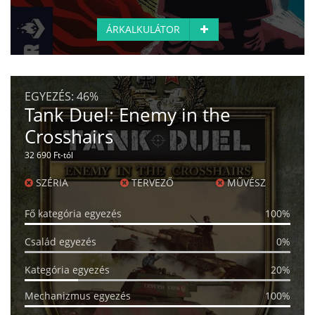
ÁRKALKULÁTOR
EGYEZÉS:
46%
Tank Duel: Enemy in the
Crosshairs
32 690 Ft-tól
SZÉRIA
TERVEZŐ
MŰVÉSZ
Fő kategória egyezés
100%
Család egyezés
0%
Kategória egyezés
20%
Mechanizmus egyezés
100%