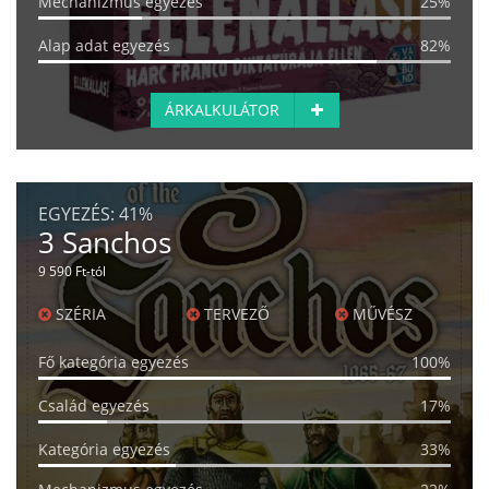
Mechanizmus egyezés
25%
Alap adat egyezés
82%
ÁRKALKULÁTOR
EGYEZÉS:
41%
3 Sanchos
9 590 Ft-tól
SZÉRIA
TERVEZŐ
MŰVÉSZ
Fő kategória egyezés
100%
Család egyezés
17%
Kategória egyezés
33%