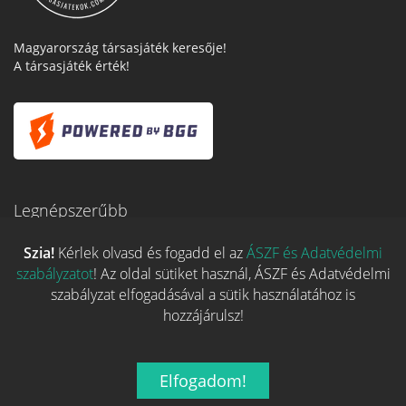
Magyarország társasjáték keresője!
A társasjáték érték!
Legnépszerűbb
Szia!
Kérlek olvasd és fogadd el az
ÁSZF és Adatvédelmi
szabályzatot
! Az oldal sütiket használ, ÁSZF és Adatvédelmi
Hasznos linkek
szabályzat elfogadásával a sütik használatához is
hozzájárulsz!
REGISZTRÁCIÓ
ELFELEJTETT JELSZÓ
Elfogadom!
RÓLUNK