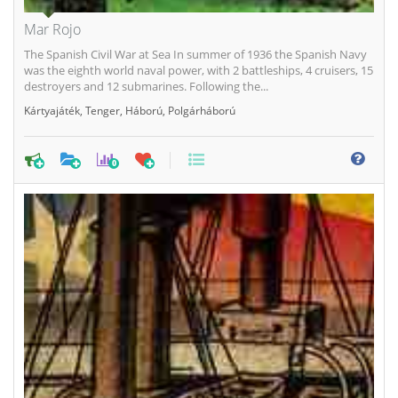
Mar Rojo
The Spanish Civil War at Sea In summer of 1936 the Spanish Navy
was the eighth world naval power, with 2 battleships, 4 cruisers, 15
destroyers and 12 submarines. Following the...
Kártyajáték
,
Tenger
,
Háború
,
Polgárháború
0