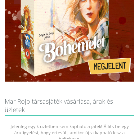
Mar Rojo társasjáték vásárlása, árak és
üzletek
Jelenleg egyik üzletben sem kapható a játék! Állíts be egy
árufigyelést, hogy értesülj, amikor újra kapható lesz a
boltokban!