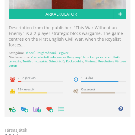
ÁRKALKULÁTOR
Description from the publisher: "This War Without an
Enemy" is a 2-player strategic block wargame. The game
centres on the First English Civil War, when the Royalist
forces...
Kategória:
Háború
,
Polgárháború
,
Fegyver
Mechanizmus:
Visszatartott információ
,
Kampány/Harci kártya vezérelt
,
Pakli
tervezés
,
Terület mozgatás
,
Szimuláció
,
Kockadobás
,
Minimap Resolution
,
Változó
setup
2 - 2 játékos
1 - 4 óra
12+ évestől
Összetett
0
Társasjáték