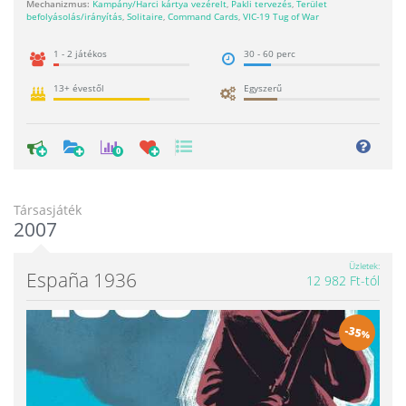
Mechanizmus:
Kampány/Harci kártya vezérelt
,
Pakli tervezés
,
Terület
befolyásolás/irányítás
,
Solitaire
,
Command Cards
,
VIC-19 Tug of War
1 - 2 játékos
30 - 60 perc
13+ évestől
Egyszerű
0
Társasjáték
2007
Üzletek
España 1936
12 982 Ft-tól
-
35
%