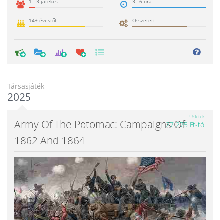
1 - 3 játékos
3 - 6 óra
14+ évestől
Összetett
0
Társasjáték
2025
Üzletek
Army Of The Potomac: Campaigns Of
27 275 Ft-tól
1862 And 1864