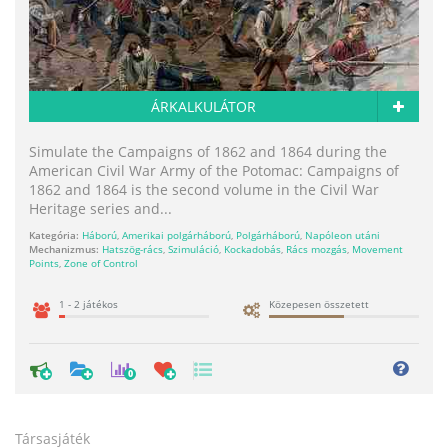
ÁRKALKULÁTOR
Simulate the Campaigns of 1862 and 1864 during the
American Civil War Army of the Potomac: Campaigns of
1862 and 1864 is the second volume in the Civil War
Heritage series and...
Kategória:
Háború
,
Amerikai polgárháború
,
Polgárháború
,
Napóleon utáni
Mechanizmus:
Hatszög-rács
,
Szimuláció
,
Kockadobás
,
Rács mozgás
,
Movement
Points
,
Zone of Control
1 - 2 játékos
Közepesen összetett
0
Társasjáték