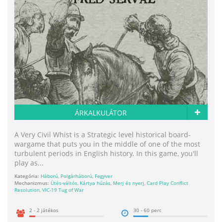
ÁRKALKULÁTOR
A Very Civil Whist is a Strategic level historical board-
wargame that puts you in the middle of one of the most
turbulent periods in English history. In this game, you'll
play as...
Kategória:
Háború
,
Polgárháború
,
Fegyver
Mechanizmus:
Ütés-váltós
,
Kártya húzás
,
Merj és nyerj
,
Card Play Conflict
Resolution
,
VIC-19 Tug of War
2 - 2 játékos
30 - 60 perc