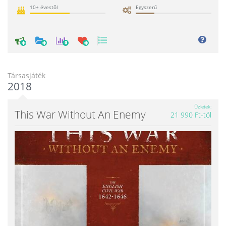
10+ évestől
Egyszerű
0
Társasjáték
2018
Üzletek
This War Without An Enemy
21 990 Ft-tól