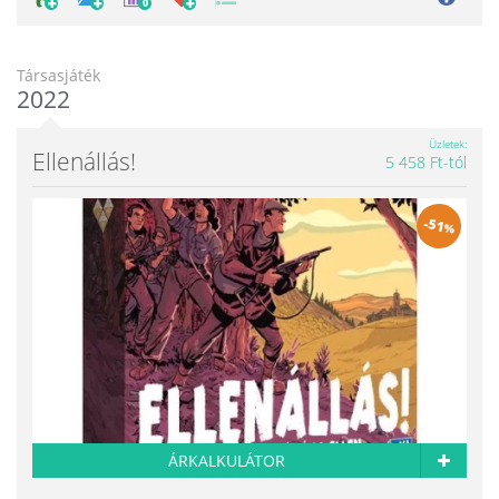
0
Társasjáték
2022
Üzletek
Ellenállás!
5 458 Ft-tól
-
51
%
ÁRKALKULÁTOR