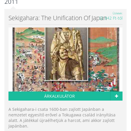
2011
Üzletek
Sekigahara: The Unification Of Japan
32 842 Ft-tól
ÁRKALKULÁTOR
A Sekigahara-i csata 1600-ban zajlott Japánban a
nemzetet egyesítő erővel a Tokugawa család irányítása
alatt. A játékkal újraélhetjük a harcot, ami akkor zajlott
Japánban.