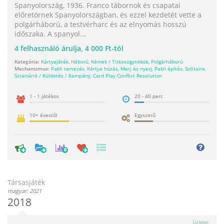
Spanyolország, 1936. Franco tábornok és csapatai
előretörnek Spanyolországban, és ezzel kezdetét vette a
polgárháború, a testvérharc és az elnyomás hosszú
időszaka. A spanyol...
4
felhasználó árulja,
4 000 Ft-tól
Kategória:
Kártyajáték
,
Háború
,
Kémek / Titkosügynökök
,
Polgárháború
Mechanizmus:
Pakli tervezés
,
Kártya húzás
,
Merj és nyerj
,
Pakli építés
,
Solitaire
,
Szcenárió / Küldetés / Kampány
,
Card Play Conflict Resolution
1 - 1 játékos
20 - 40 perc
10+ évestől
Egyszerű
0
Társasjáték
magyar: 2021
2018
Üzletek