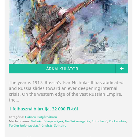
ÁRKALKULÁTOR
The year is 1917. Russia’s Tsar Nicholas II has abdicated
and Russia slides toward an ever deepening internal
crisis. On the western edge of the vast Russian Empire,
the...
1
felhasználó árulja,
32 000 Ft-tól
Kategória:
Háború
,
Polgárháború
Mechanizmus:
Váltakozó képességek
,
Terület mozgatás
,
Szimuláció
,
Kockadobás
,
Terület befolyásolás/irányítás
,
Solitaire