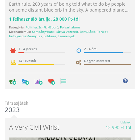
Earth rule. 200 years of being told what to do by people
on some distant blue orb in the sky. A pampered planet...
1
felhasználó árulja,
28 000 Ft-tól
Kategória:
Politika
,
Sci-Fi
,
Háború
,
Polgárháború
Mechanizmus:
Kampány/Harci kártya vezérelt
,
Szimuláció
,
Terület
befolyásolás/irányítás
,
Solitaire
,
Események
1 - 4 játékos
2 - 4 óra
14+ évestől
Nagyon összetett
0
Társasjáték
2023
Üzletek
A Very Civil Whist
12 990 Ft-tól