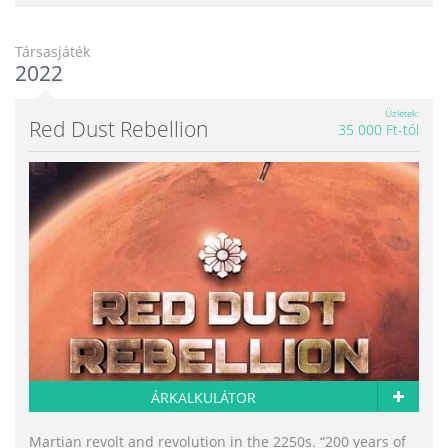
Társasjáték
2022
Üzletek
Red Dust Rebellion
35 000 Ft-tól
ÁRKALKULÁTOR
Martian revolt and revolution in the 2250s. “200 years of