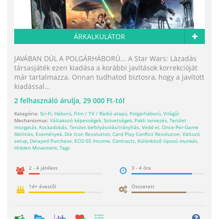
ÁRKALKULÁTOR
JAVÁBAN DÚL A POLGÁRHÁBORÚ... A Star Wars: Lázadás
társasjáték ezen kiadása a korábbi javítások korrekcióját
már tartalmazza. Onnan tudhatod biztosra, hogy a javított
kiadással...
2
felhasználó árulja,
29 000 Ft-tól
Kategória:
Sci-Fi
,
Háború
,
Film / TV / Rádió alapú
,
Polgárháború
,
Világűr
Mechanizmus:
Váltakozó képességek
,
Szövetségek
,
Pakli tervezés
,
Terület
mozgatás
,
Kockadobás
,
Terület befolyásolás/irányítás
,
Vedd el
,
Once-Per-Game
Abilities
,
Események
,
Die Icon Resolution
,
Card Play Conflict Resolution
,
Változó
setup
,
Delayed Purchase
,
ECO-05 Income
,
Contracts
,
Különböző típusú munkás
,
Hidden Movement
,
Tags
2 - 4 játékos
3 - 4 óra
14+ évestől
Összetett