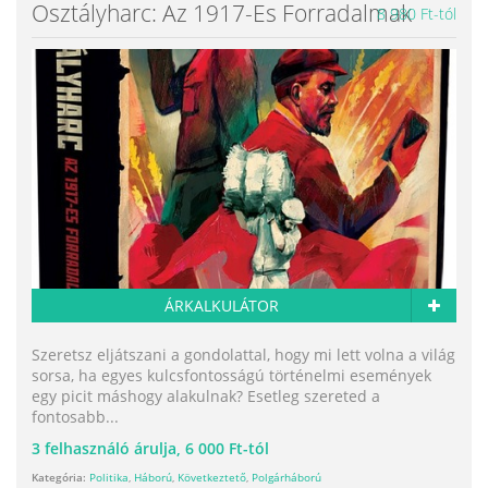
Osztályharc: Az 1917-Es Forradalmak
8 980 Ft-tól
ÁRKALKULÁTOR
Szeretsz eljátszani a gondolattal, hogy mi lett volna a világ
sorsa, ha egyes kulcsfontosságú történelmi események
egy picit máshogy alakulnak? Esetleg szereted a
fontosabb...
3
felhasználó árulja,
6 000 Ft-tól
Kategória:
Politika
,
Háború
,
Következtető
,
Polgárháború