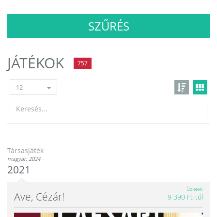
SZŰRÉS
JÁTÉKOK
757
12
Társasjáték
magyar: 2024
2021
Üzletek
Ave, Cézár!
9 390 Ft-tól