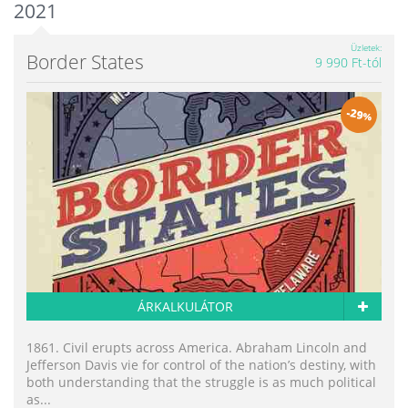
2021
Üzletek
Border States
9 990 Ft-tól
-
29
%
ÁRKALKULÁTOR
1861. Civil erupts across America. Abraham Lincoln and
Jefferson Davis vie for control of the nation’s destiny, with
both understanding that the struggle is as much political
as...