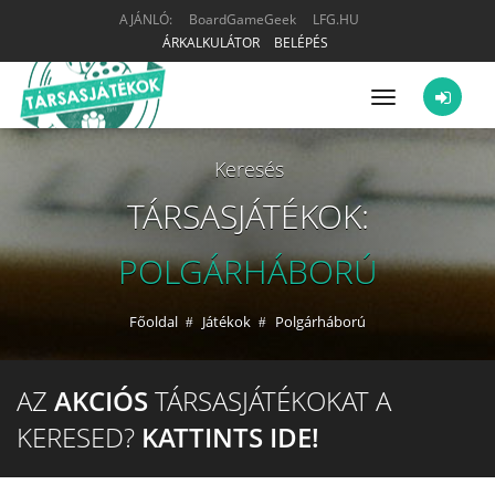
AJÁNLÓ:
BoardGameGeek
LFG.HU
ÁRKALKULÁTOR
BELÉPÉS
Menü
Keresés
TÁRSASJÁTÉKOK:
POLGÁRHÁBORÚ
Főoldal
Játékok
Polgárháború
AZ
AKCIÓS
TÁRSASJÁTÉKOKAT A
KERESED?
KATTINTS IDE!