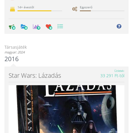
14+ évestől
Egyszerű
0
Társasjáték
magyar: 2024
2016
Üzletek
Star Wars: Lázadás
33 291 Ft-tól