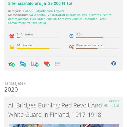
2
felhasználó árulja,
25 000 Ft-tól
Kategória:
Háború
,
Polgárháború
,
Fegyver
Mechanizmus:
Akció pontok
,
Visszatartott információ
,
Pakli tervezés
,
Pontról
pontra mozgás
,
Turn Order: Auction
,
Card Play Conflict Resolution
,
Force
Commitment
,
Változó setup
2 - 2 játékos
3 óra
14+ évestől
Közepesen összetett
0
Társasjáték
2020
Üzletek
All Bridges Burning: Red Revolt And
34 190 Ft-tól
White Guard In Finland, 1917-1918