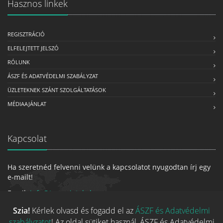
Hasznos linkek
REGISZTRÁCIÓ
ELFELEJTETT JELSZÓ
RÓLUNK
ÁSZF ÉS ADATVÉDELMI SZABÁLYZAT
ÜZLETEKNEK SZÁNT SZOLGÁLTATÁSOK
MÉDIAAJÁNLAT
Kapcsolat
Ha szeretnéd felvenni velünk a kapcsolatot nyugodtan írj egy
e-mailt!
Email:
info@tarsasjatekok.com
Szia!
Kérlek olvasd és fogadd el az
ÁSZF és Adatvédelmi
szabályzatot
! Az oldal sütiket használ, ÁSZF és Adatvédelmi