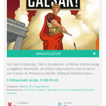
ÁRKALKULÁTOR
Ha Tiéd a többség, Tiéd a birodalom. A Római Köztársaság
a végéhez közeledik, de előtte még hatalmi harcra kerül
sor Caesar és Pompeius között. Kettejük bőrébe bújva...
5
felhasználó árulja,
5 500 Ft-tól
Kategória:
Háború
,
Ősi
,
Polgárháború
Mechanizmus:
"Chit-Pull" rendszer
,
Szimuláció
,
Terület befolyásolás/irányítás
,
Solitaire
1 - 2 játékos
20 perc