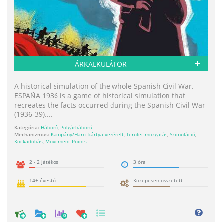
ÁRKALKULÁTOR
A historical simulation of the whole Spanish Civil War.
ESPAÑA 1936 is a game of historical simulation that
recreates the facts occurred during the Spanish Civil War
(1936-39)....
Kategória:
Háború
,
Polgárháború
Mechanizmus:
Kampány/Harci kártya vezérelt
,
Terület mozgatás
,
Szimuláció
,
Kockadobás
,
Movement Points
2 - 2 játékos
3 óra
14+ évestől
Közepesen összetett
0