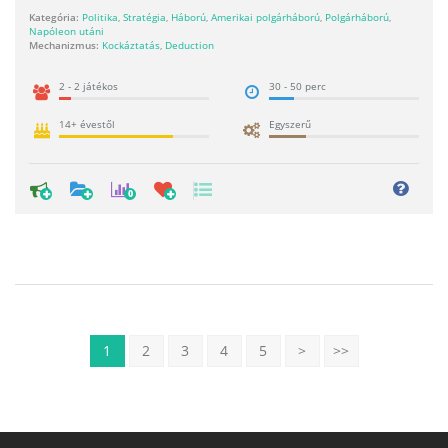
Kategória:
Politika
,
Stratégia
,
Háború
,
Amerikai polgárháború
,
Polgárháború
,
Napóleon utáni
Mechanizmus:
Kockáztatás
,
Deduction
2 - 2 játékos
30 - 50 perc
14+ évestől
Egyszerű
0
1
2
3
4
5
>
>>