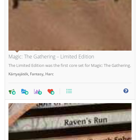
Magic: The Gathering – Limited Edition
The Limited Edition was the first core set for Magic: The Gathering.
Kártyajáték
,
Fantasy
,
Harc
0