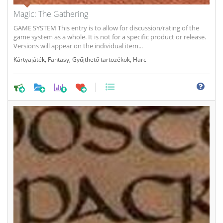
Magic: The Gathering
GAME SYSTEM This entry is to allow for discussion/rating of the
game system as a whole. It is not for a specific product or release.
Versions will appear on the individual item...
Kártyajáték
,
Fantasy
,
Gyűjthető tartozékok
,
Harc
0