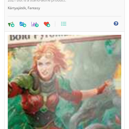
2021 but is a stand-alone product.
Kártyajáték
,
Fantasy
0