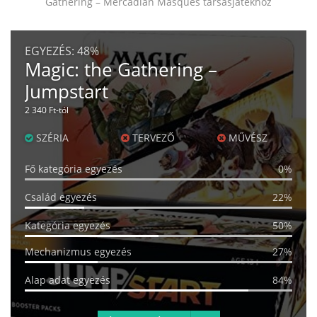
Gathering – Mercadian Masques társasjátékhoz
EGYEZÉS:
48%
Magic: the Gathering –
Jumpstart
2 340 Ft-tól
SZÉRIA
TERVEZŐ
MŰVÉSZ
Fő kategória egyezés
0%
Család egyezés
22%
Kategória egyezés
50%
Mechanizmus egyezés
27%
Alap adat egyezés
84%