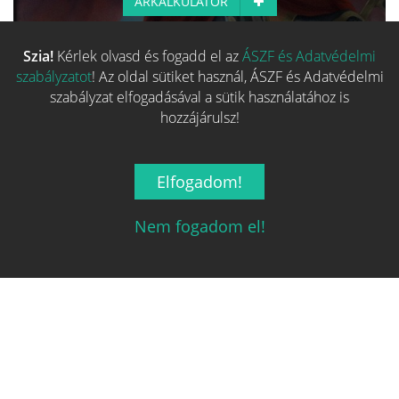
ÁRKALKULÁTOR
Szia!
Kérlek olvasd és fogadd el az
ÁSZF és Adatvédelmi
Több hasonló játék keresése
szabályzatot
! Az oldal sütiket használ, ÁSZF és Adatvédelmi
szabályzat elfogadásával a sütik használatához is
hozzájárulsz!
Elfogadom!
Nem fogadom el!
Magyarország társasjáték keresője!
A társasjáték érték!