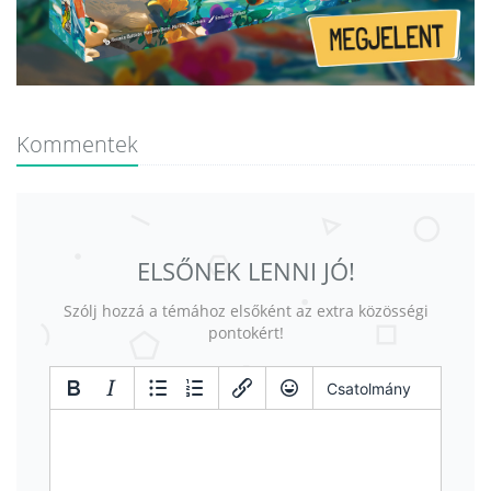
Kommentek
ELSŐNEK LENNI JÓ!
Szólj hozzá a témához elsőként az extra közösségi
pontokért!
Csatolmány