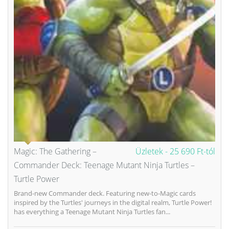
Magic: The Gathering –
Üzletek -
25 690 Ft-tól
Commander Deck: Teenage Mutant Ninja Turtles –
Turtle Power
Brand-new Commander deck. Featuring new-to-Magic cards
inspired by the Turtles' journeys in the digital realm, Turtle Power!
has everything a Teenage Mutant Ninja Turtles fan...