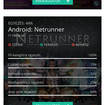
ÁRKALKULÁTOR
EGYEZÉS:
44%
Android: Netrunner
11 740 Ft-tól
SZÉRIA
TERVEZŐ
MŰVÉSZ
Fő kategória egyezés
100%
Család egyezés
13%
Kategória egyezés
33%
Mechanizmus egyezés
23%
Alap adat egyezés
94%