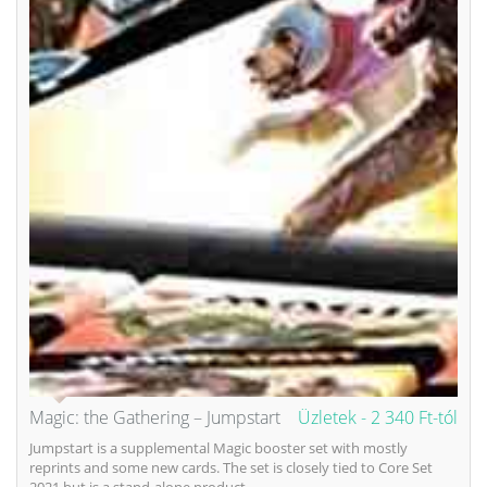
Magic: the Gathering – Jumpstart
Üzletek -
2 340 Ft-tól
Jumpstart is a supplemental Magic booster set with mostly
reprints and some new cards. The set is closely tied to Core Set