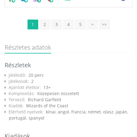
0
1
2
3
4
5
>
>>
Részletes adatok
Részletek
Játékidő:
20 perc
Játékosok:
2
Ajánlott életkor:
13+
Komplexitás:
Közepesen összetett
Tervező:
Richard Garfield
Kiadók:
Wizards of the Coast
Elérhető nyelvek:
kínai
,
angol
,
francia
,
német
,
olasz
,
japán
,
portugál
,
spanyol
Kiadások