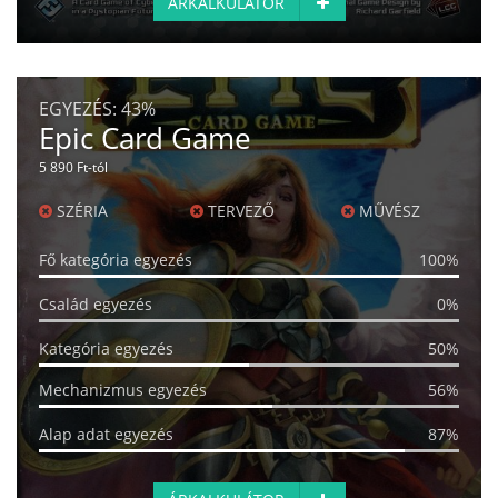
ÁRKALKULÁTOR
EGYEZÉS:
43%
Epic Card Game
5 890 Ft-tól
SZÉRIA
TERVEZŐ
MŰVÉSZ
Fő kategória egyezés
100%
Család egyezés
0%
Kategória egyezés
50%
Mechanizmus egyezés
56%
Alap adat egyezés
87%