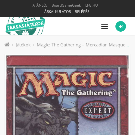
AJÁNLÓ:
BoardGameGeek
LFG.HU
ÁRKALKULÁTOR
BELÉPÉS
Menü
Játékok
Magic: The Gathering – Mercadian Masques társasjáték kiegészítő