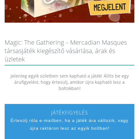
Magic: The Gathering – Mercadian Masques
társasjáték kiegészítő vásárlása, árak és
üzletek
Jelenleg egyik üzletben sem kapható a játék! Állíts be egy
árufigyelést, hogy értesülj, amikor újra kapható lesz a
boltokban!
JÁTÉKFIGYELÉS
Értesülj róla e-mailben, ha a játék ára változik, vagy
újra raktáron lesz az egyik boltban!