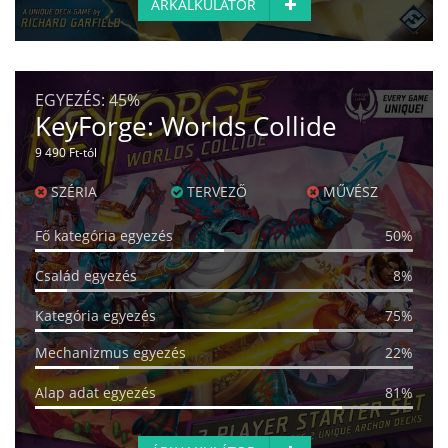
ÁRKALKULÁTOR
EGYEZÉS:
45%
KeyForge: Worlds Collide
9 490 Ft-tól
SZÉRIA
TERVEZŐ
MŰVÉSZ
Fő kategória egyezés
50%
Család egyezés
8%
Kategória egyezés
75%
Mechanizmus egyezés
22%
Alap adat egyezés
81%