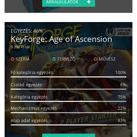
ÁRKALKULÁTOR
EGYEZÉS:
46%
KeyForge: Age of Ascension
9 390 Ft-tól
SZÉRIA
TERVEZŐ
MŰVÉSZ
Fő kategória egyezés
100%
Család egyezés
8%
Kategória egyezés
75%
Mechanizmus egyezés
22%
Alap adat egyezés
83%