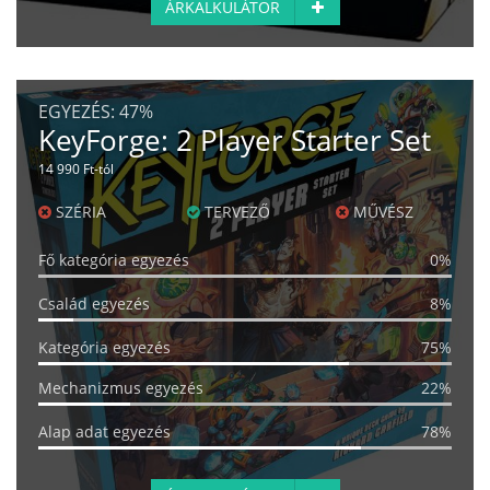
ÁRKALKULÁTOR
EGYEZÉS:
47%
KeyForge: 2 Player Starter Set
14 990 Ft-tól
SZÉRIA
TERVEZŐ
MŰVÉSZ
Fő kategória egyezés
0%
Család egyezés
8%
Kategória egyezés
75%
Mechanizmus egyezés
22%
Alap adat egyezés
78%