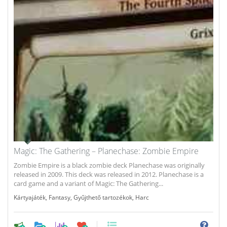
Magic: The Gathering – Planechase: Zombie Empire
Zombie Empire is a black zombie deck Planechase was originally
released in 2009. This deck was released in 2012. Planechase is a
card game and a variant of Magic: The Gathering...
Kártyajáték
,
Fantasy
,
Gyűjthető tartozékok
,
Harc