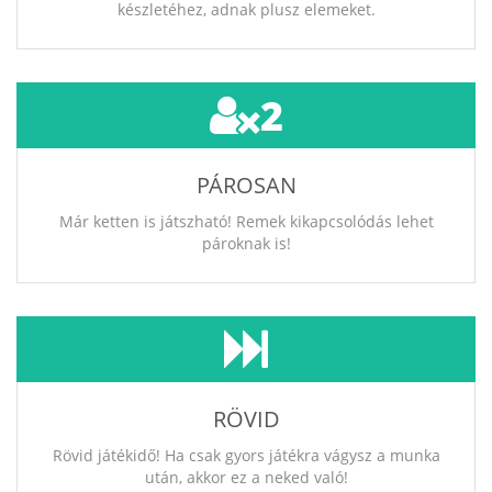
készletéhez, adnak plusz elemeket.
2
PÁROSAN
Már ketten is játszható! Remek kikapcsolódás lehet
pároknak is!
RÖVID
Rövid játékidő! Ha csak gyors játékra vágysz a munka
után, akkor ez a neked való!