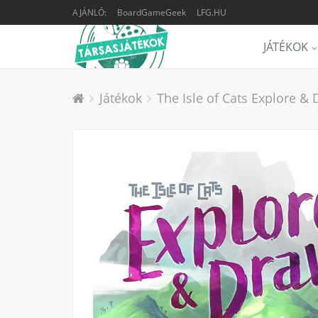
AJÁNLÓ:
BoardGameGeek
LFG.HU
JÁTÉKOK
Játékok
The Isle of Cats Explore & 