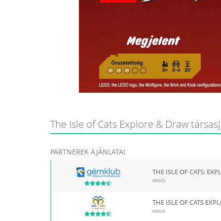
The Isle of Cats Explore & Draw társasj
PARTNEREK AJÁNLATAI
THE ISLE OF CATS: EX
ANGOL
THE ISLE OF CATS EXP
ANGOL