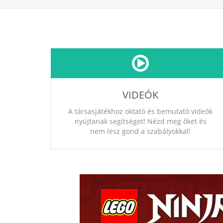
VIDEÓK
A társasjátékhoz oktató és bemutató videók
nyújtanak segítséget! Nézd meg őket és
nem lesz gond a szabályokkal!