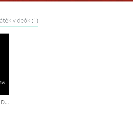
áték videók (1)
HOW TO PLAY ISLE OF CATS: EXPLORE AND DRAW WITH LONE VIK