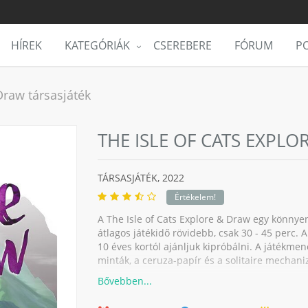
HÍREK
KATEGÓRIÁK
CSEREBERE
FÓRUM
PO
Draw társasjáték
THE ISLE OF CATS EXPLO
TÁRSASJÁTÉK,
2022
Értékelem!
A The Isle of Cats Explore & Draw egy könnyen 
átlagos játékidő rövidebb, csak 30 - 45 perc. 
10 éves kortól ajánljuk kipróbálni. A játékmene
minták, a ceruza-papír és a solitaire mechani