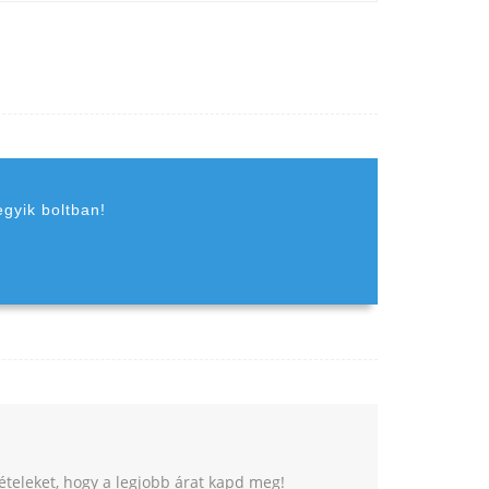
egyik boltban!
tételeket, hogy a legjobb árat kapd meg!