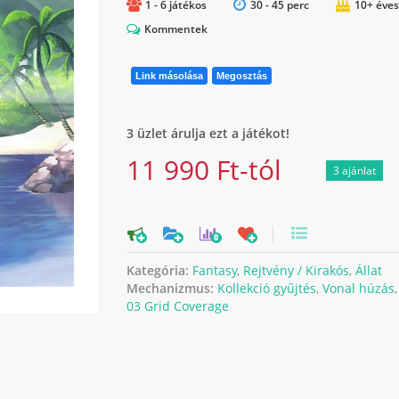
1 - 6 játékos
30 - 45 perc
10+ éves
Kommentek
Link másolása
Megosztás
3 üzlet árulja ezt a játékot!
11 990 Ft-tól
3 ajánlat
0
Kategória:
Fantasy
,
Rejtvény / Kirakós
,
Állat
Mechanizmus:
Kollekció gyűjtés
,
Vonal húzás
03 Grid Coverage