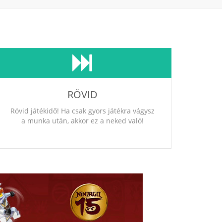
RÖVID
Rövid játékidő! Ha csak gyors játékra vágysz
a munka után, akkor ez a neked való!