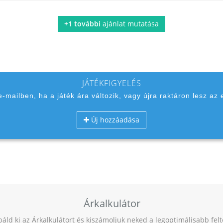
+1 további
ajánlat mutatása
JÁTÉKFIGYELÉS
 e-mailben, ha a játék ára változik, vagy újra raktáron lesz az 
Új hozzáadása
Árkalkulátor
báld ki az Árkalkulátort és kiszámoljuk neked a legoptimálisabb fel