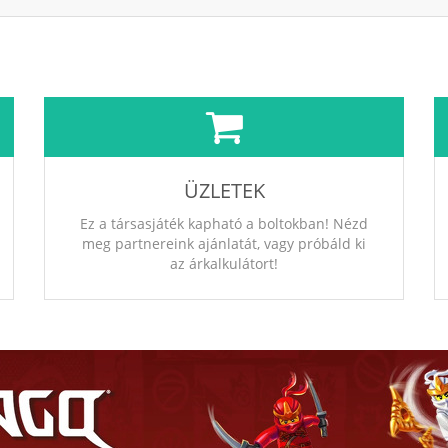
ÜZLETEK
Ez a társasjáték kapható a boltokban! Nézd
meg partnereink ajánlatát, vagy próbáld ki
az árkalkulátort!