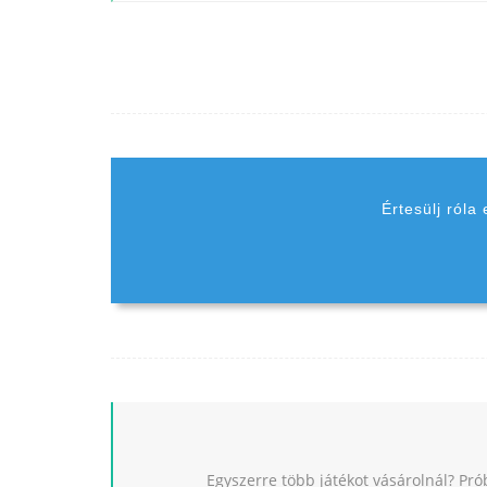
Értesülj róla
Egyszerre több játékot vásárolnál? Pró