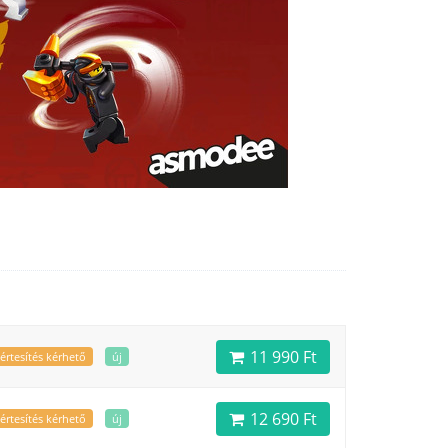
11 990 Ft
értesítés kérhető
új
12 690 Ft
értesítés kérhető
új