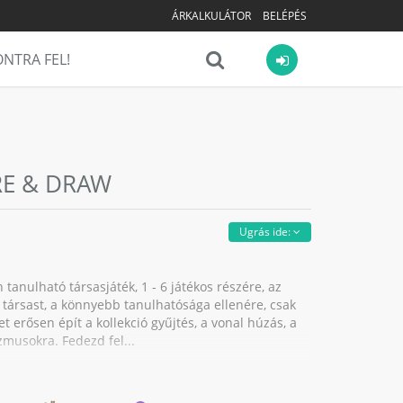
ÁRKALKULÁTOR
BELÉPÉS
NTRA FEL!
RE & DRAW
Ugrás ide:
tanulható társasjáték, 1 - 6 játékos részére, az
A társast, a könnyebb tanulhatósága ellenére, csak
t erősen épít a kollekció gyűjtés, a vonal húzás, a
zmusokra. Fedezd fel...