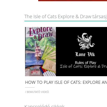
The Isle of Cats Explore & Draw társasj
/ BEMUTATÓ VIDEÓ
Kapcsolódó cikkek