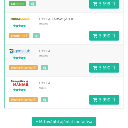
3 699 Ft
raktáron
új
HYGGE TÁRSASJÁTÉK
MAGYAR
3 990 Ft
rendelhető
új
HYGGE
MAGYAR
3 690 Ft
értesítés kérhető
új
HYGGE
ANGOL
3 990 Ft
értesítés kérhető
új
+16 további
ajánlat mutatása