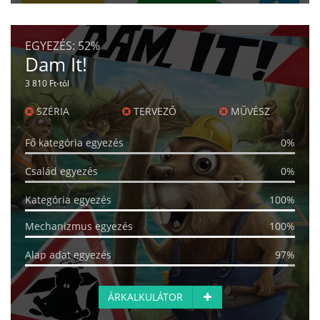
EGYEZÉS:
52%
Dam It!
3 810 Ft-tól
SZÉRIA
TERVEZŐ
MŰVÉSZ
Fő kategória egyezés
0%
Család egyezés
0%
Kategória egyezés
100%
Mechanizmus egyezés
100%
Alap adat egyezés
97%
ÁRKALKULÁTOR