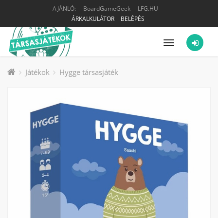
AJÁNLÓ:
BoardGameGeek
LFG.HU
ÁRKALKULÁTOR
BELÉPÉS
Menü
Játékok
Hygge társasjáték