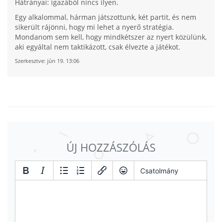
Hátrányai: igazából nincs ilyen.
Egy alkalommal, hárman játszottunk, két partit, és nem
sikerült rájönni, hogy mi lehet a nyerő stratégia.
Mondanom sem kell, hogy mindkétszer az nyert közülünk,
aki egyáltal nem taktikázott, csak élvezte a játékot.
Szerkesztve:
jún 19. 13:06
ÚJ HOZZÁSZÓLÁS
Csatolmány