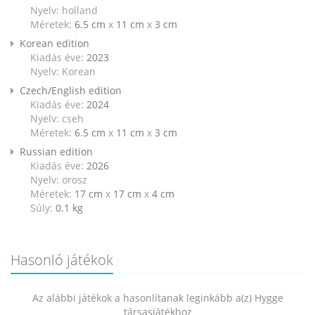
Nyelv: holland
Méretek:
6.5 cm
x
11 cm
x
3 cm
Korean edition
Kiadás éve:
2023
Nyelv: Korean
Czech/English edition
Kiadás éve:
2024
Nyelv: cseh
Méretek:
6.5 cm
x
11 cm
x
3 cm
Russian edition
Kiadás éve:
2026
Nyelv: orosz
Méretek:
17 cm
x
17 cm
x
4 cm
Súly:
0.1
kg
Hasonló játékok
Az alábbi játékok a hasonlítanak leginkább a(z) Hygge
társasjátékhoz