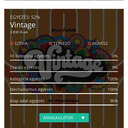
EGYEZÉS:
52%
Vintage
3 830 Ft-tól
SZÉRIA
TERVEZŐ
MŰVÉSZ
Fő kategória egyezés
0%
Család egyezés
0%
Kategória egyezés
100%
Mechanizmus egyezés
100%
Alap adat egyezés
96%
ÁRKALKULÁTOR