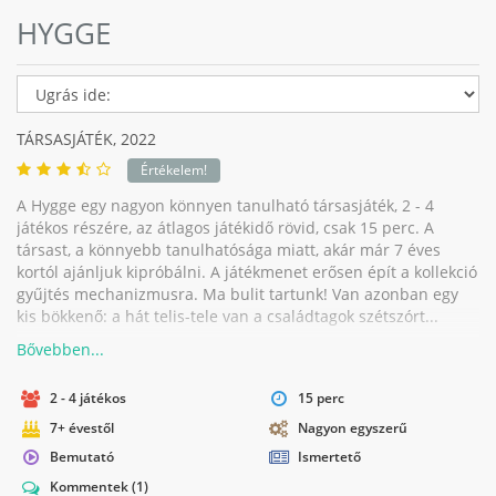
HYGGE
TÁRSASJÁTÉK,
2022
Értékelem!
A Hygge egy nagyon könnyen tanulható társasjáték, 2 - 4
játékos részére, az átlagos játékidő rövid, csak 15 perc. A
társast, a könnyebb tanulhatósága miatt, akár már 7 éves
kortól ajánljuk kipróbálni. A játékmenet erősen épít a kollekció
gyűjtés mechanizmusra. Ma bulit tartunk! Van azonban egy
kis bökkenő: a hát telis-tele van a családtagok szétszórt...
2 - 4 játékos
15 perc
7+ évestől
Nagyon egyszerű
Bemutató
Ismertető
Kommentek
(1)