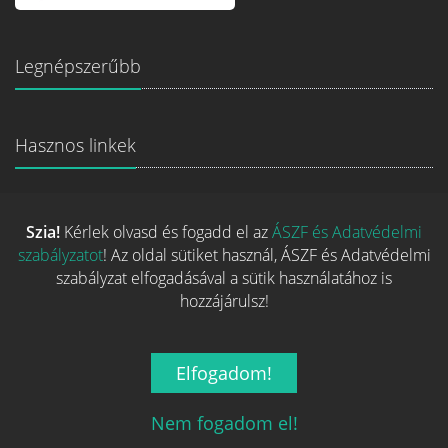
Legnépszerűbb
Hasznos linkek
REGISZTRÁCIÓ
Szia!
Kérlek olvasd és fogadd el az
ÁSZF és Adatvédelmi
ELFELEJTETT JELSZÓ
szabályzatot
! Az oldal sütiket használ, ÁSZF és Adatvédelmi
RÓLUNK
szabályzat elfogadásával a sütik használatához is
ÁSZF ÉS ADATVÉDELMI SZABÁLYZAT
hozzájárulsz!
ÜZLETEKNEK SZÁNT SZOLGÁLTATÁSOK
MÉDIAAJÁNLAT
Elfogadom!
Kapcsolat
Nem fogadom el!