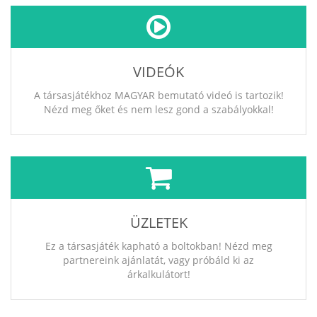
VIDEÓK
A társasjátékhoz MAGYAR bemutató videó is tartozik!
Nézd meg őket és nem lesz gond a szabályokkal!
ÜZLETEK
Ez a társasjáték kapható a boltokban! Nézd meg
partnereink ajánlatát, vagy próbáld ki az
árkalkulátort!