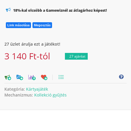
18%-kal olcsóbb a Gamewiznél az átlagárhoz képest!
Link másolása
Megosztás
27 üzlet árulja ezt a játékot!
3 140 Ft-tól
27 ajánlat
0
Kategória:
Kártyajáték
Mechanizmus:
Kollekció gyűjtés