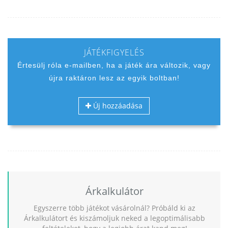
JÁTÉKFIGYELÉS
Értesülj róla e-mailben, ha a játék ára változik, vagy
újra raktáron lesz az egyik boltban!
Új hozzáadása
Árkalkulátor
Egyszerre több játékot vásárolnál? Próbáld ki az
Árkalkulátort és kiszámoljuk neked a legoptimálisabb