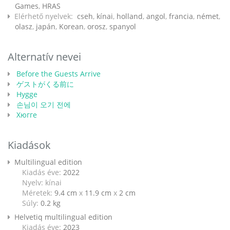
Games
,
HRAS
Elérhető nyelvek:
cseh
,
kínai
,
holland
,
angol
,
francia
,
német
,
olasz
,
japán
,
Korean
,
orosz
,
spanyol
Alternatív nevei
Before the Guests Arrive
ゲストがくる前に
Hygge
손님이 오기 전에
Хюгге
Kiadások
Multilingual edition
Kiadás éve:
2022
Nyelv: kínai
Méretek:
9.4 cm
x
11.9 cm
x
2 cm
Súly:
0.2
kg
Helvetiq multilingual edition
Kiadás éve:
2023