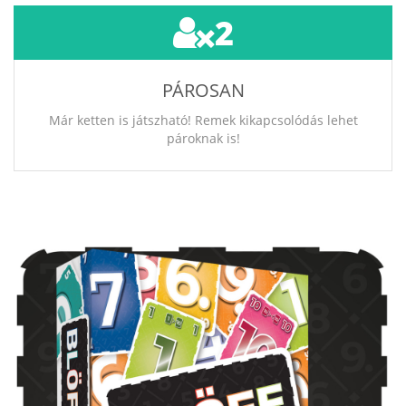
2
PÁROSAN
Már ketten is játszható! Remek kikapcsolódás lehet
pároknak is!