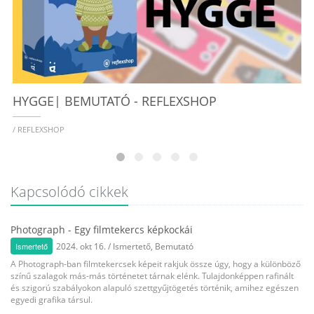
HYGGE‍️| BEMUTATÓ - REFLEXSHOP
/ REFLEXSHOP
Kapcsolódó cikkek
Photograph - Egy filmtekercs képkockái
Ismertető
2024. okt 16.
/
Ismertető
,
Bemutató
A Photograph-ban filmtekercsek képeit rakjuk össze úgy, hogy a különböző
színű szalagok más-más történetet tárnak elénk. Tulajdonképpen rafinált
és szigorú szabályokon alapuló szettgyűjtögetés történik, amihez egészen
egyedi grafika társul.