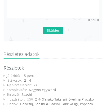
0 / 2000
Elküldés
Részletes adatok
Részletek
Játékidő:
15 perc
Játékosok:
2 - 4
Ajánlott életkor:
7+
Komplexitás:
Nagyon egyszerű
Tervező:
Saashi
Illusztrátor:
宝井 貴子 (Takako Takarai)
,
Ewelina Proczko
Kiadók:
Helvetiq
,
Saashi & Saashi
,
Fabrika Igr
,
Popcorn