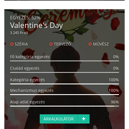
EGYEZÉS:
52%
Valentine's Day
3 245 Ft-tól
SZÉRIA
TERVEZŐ
MŰVÉSZ
Fő kategória egyezés
0%
Család egyezés
0%
Kategória egyezés
100%
Mechanizmus egyezés
100%
Alap adat egyezés
96%
ÁRKALKULÁTOR