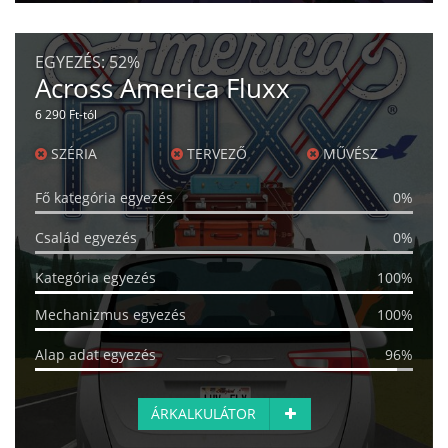
EGYEZÉS:
52%
Across America Fluxx
6 290 Ft-tól
SZÉRIA
TERVEZŐ
MŰVÉSZ
Fő kategória egyezés
0%
Család egyezés
0%
Kategória egyezés
100%
Mechanizmus egyezés
100%
Alap adat egyezés
96%
ÁRKALKULÁTOR