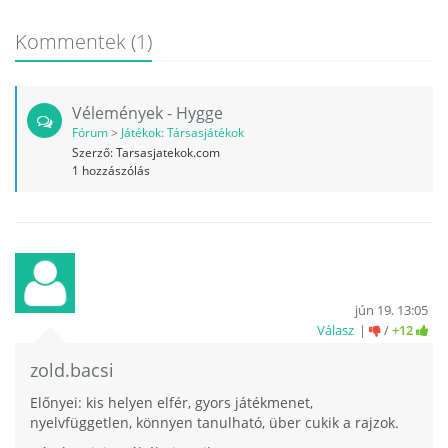
Kommentek
(1)
Vélemények - Hygge
Fórum
>
Játékok: Társasjátékok
Szerző:
Tarsasjatekok.com
1
hozzászólás
jún 19. 13:05
Válasz
/
+12
zold.bacsi
Előnyei: kis helyen elfér, gyors játékmenet,
nyelvfüggetlen, könnyen tanulható, über cukik a rajzok.