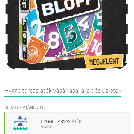
Hygge társasjáték vásárlása, árak és üzletek
KIEMELT AJÁNLATOK
HYGGE TÁRSASJÁTÉK
MAGYAR