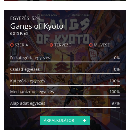
EGYEZÉS:
52%
Gangs of Kyoto
6 815 Ft-tól
SZÉRIA
TERVEZŐ
MŰVÉSZ
Fő kategória egyezés
0%
Család egyezés
0%
Kategória egyezés
100%
Mechanizmus egyezés
100%
Alap adat egyezés
97%
ÁRKALKULÁTOR