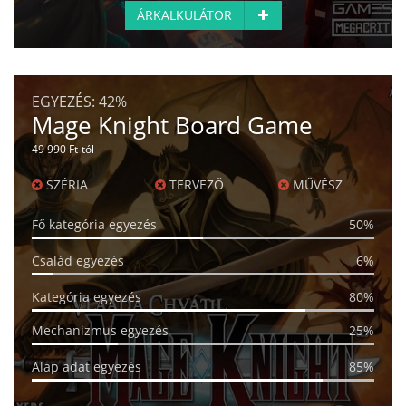
ÁRKALKULÁTOR
EGYEZÉS:
42%
Mage Knight Board Game
49 990 Ft-tól
SZÉRIA
TERVEZŐ
MŰVÉSZ
Fő kategória egyezés
50%
Család egyezés
6%
Kategória egyezés
80%
Mechanizmus egyezés
25%
Alap adat egyezés
85%