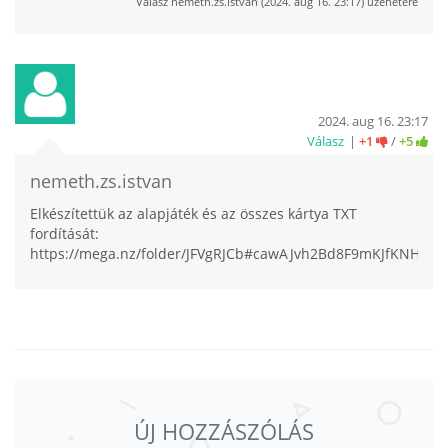
Válasz
nemeth.zs.istvan
(
2024. aug 16. 23:17
) üzenetére
2024. aug 16. 23:17
Válasz
+1
/
+5
nemeth.zs.istvan
Elkészítettük az alapjáték és az összes kártya TXT
fordítását:
https://mega.nz/folder/JFVgRJCb#cawAJvh2Bd8F9mKJfKNHwg/
ÚJ HOZZÁSZÓLÁS