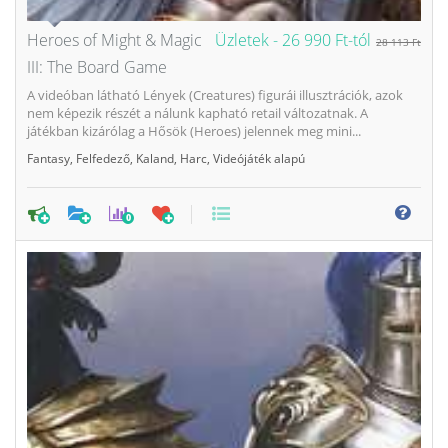
Heroes of Might & Magic
Üzletek -
26 990 Ft-tól
28 113 Ft
III: The Board Game
A videóban látható Lények (Creatures) figurái illusztrációk, azok
nem képezik részét a nálunk kapható retail változatnak. A
játékban kizárólag a Hősök (Heroes) jelennek meg mini...
Fantasy
,
Felfedező
,
Kaland
,
Harc
,
Videójáték alapú
0