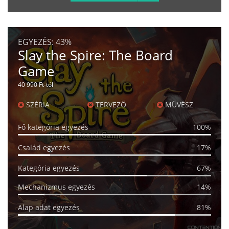
EGYEZÉS:
43%
Slay the Spire: The Board
Game
40 990 Ft-tól
SZÉRIA
TERVEZŐ
MŰVÉSZ
Fő kategória egyezés
100%
Család egyezés
17%
Kategória egyezés
67%
Mechanizmus egyezés
14%
Alap adat egyezés
81%