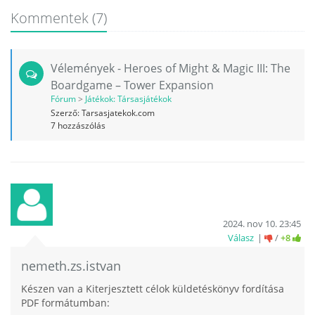
Kommentek
(7)
Vélemények - Heroes of Might & Magic III: The
Boardgame – Tower Expansion
Fórum
>
Játékok: Társasjátékok
Szerző:
Tarsasjatekok.com
7
hozzászólás
2024. nov 10. 23:45
Válasz
/
+8
nemeth.zs.istvan
Készen van a Kiterjesztett célok küldetéskönyv fordítása
PDF formátumban: