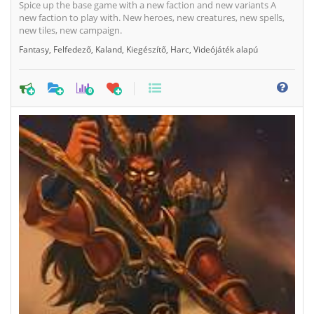
Spice up the base game with a new faction and new variants A
new faction to play with. New heroes, new creatures, new spells,
new tiles, new campaign.
Fantasy
,
Felfedező
,
Kaland
,
Kiegészítő
,
Harc
,
Videójáték alapú
0