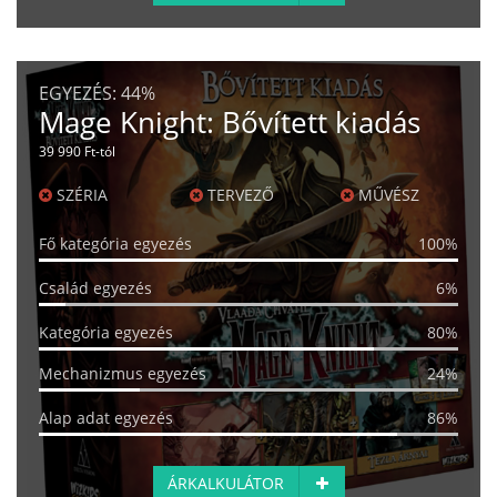
EGYEZÉS:
44%
Mage Knight: Bővített kiadás
39 990 Ft-tól
SZÉRIA
TERVEZŐ
MŰVÉSZ
Fő kategória egyezés
100%
Család egyezés
6%
Kategória egyezés
80%
Mechanizmus egyezés
24%
Alap adat egyezés
86%
ÁRKALKULÁTOR