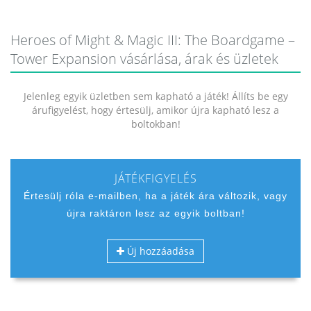
Heroes of Might & Magic III: The Boardgame –
Tower Expansion vásárlása, árak és üzletek
Jelenleg egyik üzletben sem kapható a játék! Állíts be egy
árufigyelést, hogy értesülj, amikor újra kapható lesz a
boltokban!
JÁTÉKFIGYELÉS
Értesülj róla e-mailben, ha a játék ára változik, vagy
újra raktáron lesz az egyik boltban!
Új hozzáadása