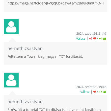
https://mega.nz/folder/JFVgRJCb#cawAJvh2Bd8F9mKJfKNHwg/
2024. szept 24. 21:49
Válasz
+1
/
+4
nemeth.zs.istvan
Feltettem a Tower kieg magyar TXT fordítását.
2024. szept 01. 19:42
Válasz
/
+5
nemeth.zs.istvan
Elkészült a tutorial TXT fordítása is, helye mint korábban