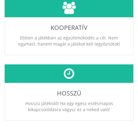
KOOPERATÍV
Ebben a játékban az együttműködés a cél. Nem
egymást, hanem magát a játékot kell legyőznötök!
HOSSZÚ
Hosszú játékidő! Ha egy egész estés/napos
kikapcsolódásra vágysz ez a neked való!