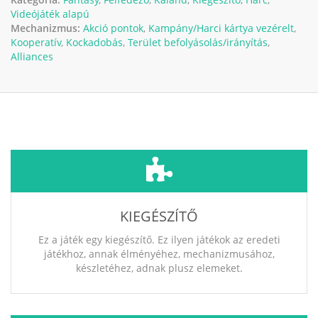
Videójáték alapú
Mechanizmus:
Akció pontok
,
Kampány/Harci kártya vezérelt
,
Kooperatív
,
Kockadobás
,
Terület befolyásolás/irányítás
,
Alliances
KIEGÉSZÍTŐ
Ez a játék egy kiegészítő. Ez ilyen játékok az eredeti
játékhoz, annak élményéhez, mechanizmusához,
készletéhez, adnak plusz elemeket.