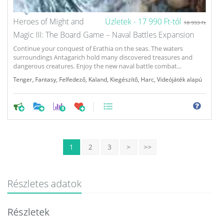
Heroes of Might and
Üzletek -
17 990 Ft-tól
18 993 Ft
Magic III: The Board Game – Naval Battles Expansion
Continue your conquest of Erathia on the seas. The waters
surroundings Antagarich hold many discovered treasures and
dangerous creatures. Enjoy the new naval battle combat...
Tenger
,
Fantasy
,
Felfedező
,
Kaland
,
Kiegészítő
,
Harc
,
Videójáték alapú
0
1
2
3
>
>>
Részletes adatok
Részletek