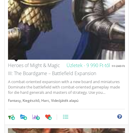
Heroes of Might & Magic
Üzletek -
9 990 Ft-tól
11 240 Ft
III: The Boardgame – Battlefield Expansion
A combat-oriented expansion with a new board and miniatures
Dominate the battlefield with combat-oriented gameplay made
for die hard generals and masters of strategy. Use you...
Fantasy
,
Kiegészítő
,
Harc
,
Videójáték alapú
0