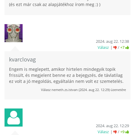
(és ezt már csak az alapjátékhoz írom meg ;) )
2024. aug 22. 12:38
Válasz
/
+7
kvarclovag
Engem is meglepett, amikor hirtelen mindegyik topik
frissült, és megjelent benne ez a bejegyzés, de távlatilag
ez volt a jó megoldás, egyáltalán nem volt ez szemetelés.
Válasz
nemeth.zs.istvan
(
2024. aug 22. 12:29
) üzenetére
2024. aug 22. 12:29
Válasz
/
+9