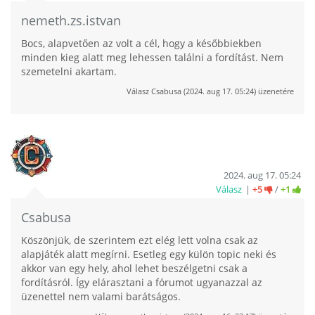
nemeth.zs.istvan
Bocs, alapvetően az volt a cél, hogy a későbbiekben
minden kieg alatt meg lehessen találni a fordítást. Nem
szemetelni akartam.
Válasz
Csabusa
(
2024. aug 17. 05:24
) üzenetére
2024. aug 17. 05:24
Válasz
+5
/
+1
Csabusa
Köszönjük, de szerintem ezt elég lett volna csak az
alapjáték alatt megírni. Esetleg egy külön topic neki és
akkor van egy hely, ahol lehet beszélgetni csak a
fordításról. Így elárasztani a fórumot ugyanazzal az
üzenettel nem valami barátságos.