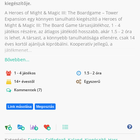
kiegészítője.
A Heroes of Might & Magic III: The Boardgame – Tower
Expansion egy könnyen tanulható kiegészítő a Heroes of
Might & Magic III: The Board Game társasjátékhoz, 1 - 4
játékos részére, az átlagos játékidő hosszabb, akár 1.5 - 2 óra
is lehet. A társast, a könnyebb tanulhatósága ellenére, csak 14
éves kortól ajánljuk kipróbálni. Kooperatív jellegű, a
játékmenet...
1 - 4 játékos
1.5 - 2 óra
14+ évestől
Egyszerű
Kommentek
(7)
Link másolása
Megosztás
0
Kategória:
Fantasy
,
Felfedező
,
Kaland
,
Kiegészítő
,
Harc
,