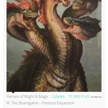
Heroes of Might & Magic
Üzletek -
15 990 Ft-tól
16 901 Ft
III: The Boardgame – Fortress Expansion