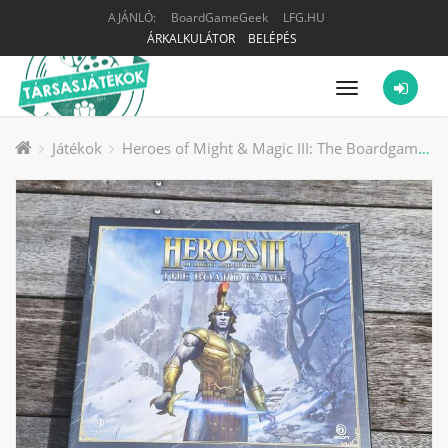
AJÁNLÓ:
BoardGameGeek
LFG.HU
ÁRKALKULÁTOR
BELÉPÉS
Menü
Játékok
Heroes of Might & Magic III: The Boardgame – Tower Expansion