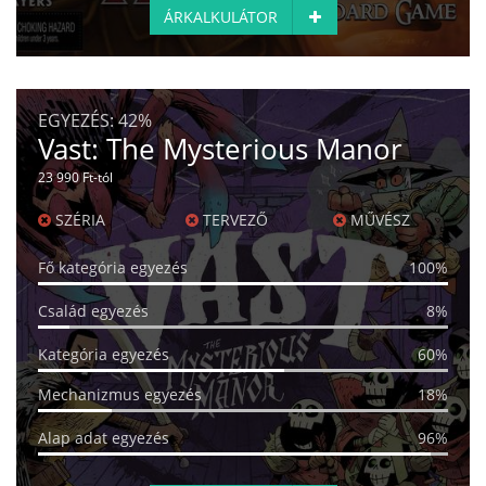
ÁRKALKULÁTOR
EGYEZÉS:
42%
Vast: The Mysterious Manor
23 990 Ft-tól
SZÉRIA
TERVEZŐ
MŰVÉSZ
Fő kategória egyezés
100%
Család egyezés
8%
Kategória egyezés
60%
Mechanizmus egyezés
18%
Alap adat egyezés
96%