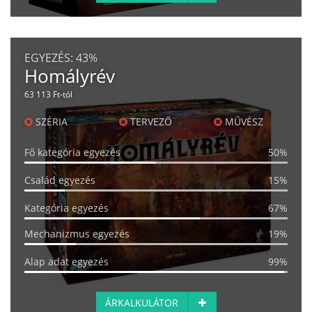
EGYEZÉS:
43%
Homályrév
63 113 Ft-tól
SZÉRIA
TERVEZŐ
MŰVÉSZ
Fő kategória egyezés
50%
Család egyezés
15%
Kategória egyezés
67%
Mechanizmus egyezés
19%
Alap adat egyezés
99%
ÁRKALKULÁTOR