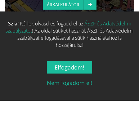
ÁRKALKULÁTOR
Szia!
Kérlek olvasd és fogadd el az
ÁSZF és Adatvédelmi
Több hasonló játék keresése
szabályzatot
! Az oldal sütiket használ, ÁSZF és Adatvédelmi
szabályzat elfogadásával a sütik használatához is
hozzájárulsz!
Elfogadom!
Nem fogadom el!
Magyarország társasjáték keresője!
A társasjáték érték!