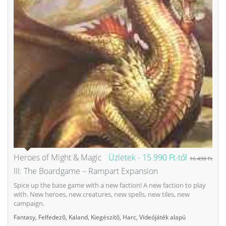
Heroes of Might & Magic
Üzletek -
15 990 Ft-tól
16 490 Ft
III: The Boardgame – Rampart Expansion
Spice up the base game with a new faction! A new faction to play
with. New heroes, new creatures, new spells, new tiles, new
campaign.
Fantasy
,
Felfedező
,
Kaland
,
Kiegészítő
,
Harc
,
Videójáték alapú