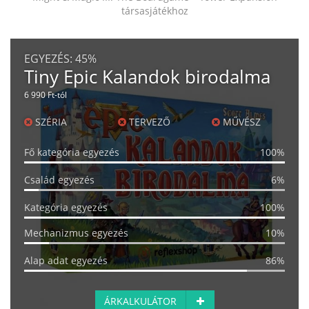
társasjátékhoz
EGYEZÉS:
45%
Tiny Epic Kalandok birodalma
6 990 Ft-tól
SZÉRIA
TERVEZŐ
MŰVÉSZ
Fő kategória egyezés
100%
Család egyezés
6%
Kategória egyezés
100%
Mechanizmus egyezés
10%
Alap adat egyezés
86%
ÁRKALKULÁTOR