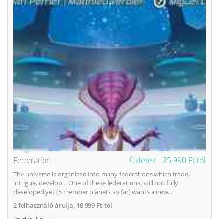
Federation
Üzletek -
25 990 Ft-tól
The universe is organized into many federations which trade,
intrigue, develop… One of these federations, still not fully
developed yet (5 member planets so far) wants a new...
2
felhasználó árulja,
18 999 Ft-tól
Politika
,
Sci-Fi