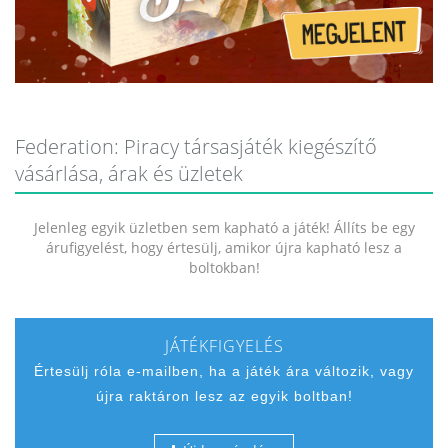
Federation: Piracy társasjáték kiegészítő
vásárlása, árak és üzletek
Jelenleg egyik üzletben sem kapható a játék! Állíts be egy
árufigyelést, hogy értesülj, amikor újra kapható lesz a
boltokban!
JÁTÉKFIGYELÉS
Értesülj róla e-mailben, ha a játék ára változik, vagy
újra raktáron lesz az egyik boltban!