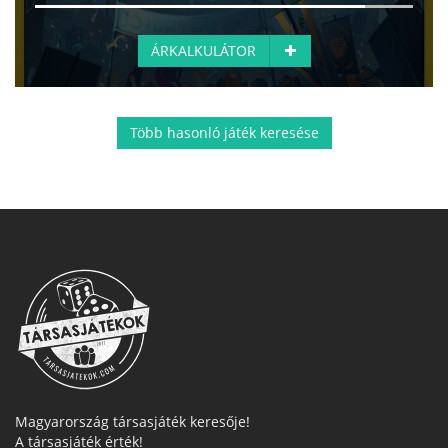
ÁRKALKULÁTOR
Több hasonló játék keresése
Magyarország társasjáték keresője!
A társasjáték érték!