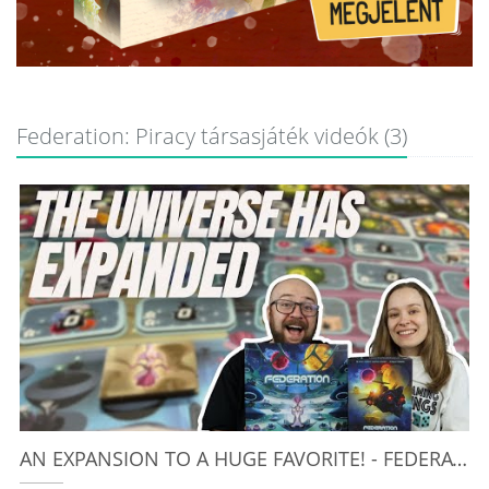
Federation: Piracy társasjáték videók (3)
S
/
AN EXPANSION TO A HUGE FAVORITE! - FEDERATION: PIRACY REVIEW