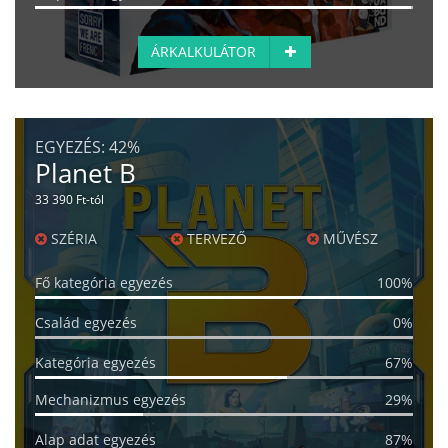
ÁRKALKULÁTOR
EGYEZÉS:
42%
Planet B
33 390 Ft-tól
SZÉRIA
TERVEZŐ
MŰVÉSZ
Fő kategória egyezés
100%
Család egyezés
0%
Kategória egyezés
67%
Mechanizmus egyezés
29%
Alap adat egyezés
87%