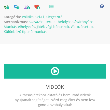
0
Kategória:
Politika
,
Sci-Fi
,
Kiegészítő
Mechanizmus:
Szavazás
,
Terület befolyásolás/irányítás
,
Munkás-elhelyezés
,
Játék végi bónuszok
,
Változó setup
,
Különböző típusú munkás
VIDEÓK
A társasjátékhoz oktató és bemutató videók
nyújtanak segítséget! Nézd meg őket és nem lesz
gond a szabályokkal!