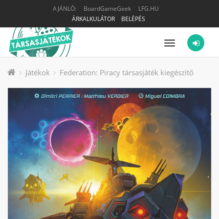
AJÁNLÓ:
BoardGameGeek
LFG.HU
ÁRKALKULÁTOR
BELÉPÉS
Menü
Játékok
Federation: Piracy társasjáték kiegészítő