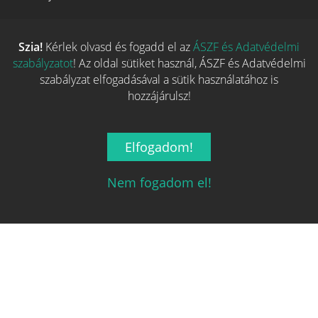
Szia!
Kérlek olvasd és fogadd el az
ÁSZF és Adatvédelmi
szabályzatot
! Az oldal sütiket használ, ÁSZF és Adatvédelmi
szabályzat elfogadásával a sütik használatához is
hozzájárulsz!
Legnépszerűbb
Elfogadom!
Hasznos linkek
Nem fogadom el!
REGISZTRÁCIÓ
ELFELEJTETT JELSZÓ
RÓLUNK
ÁSZF ÉS ADATVÉDELMI SZABÁLYZAT
ÜZLETEKNEK SZÁNT SZOLGÁLTATÁSOK
MÉDIAAJÁNLAT