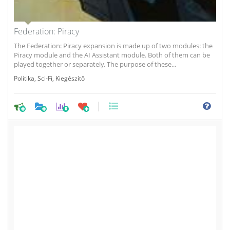
Federation: Piracy
The Federation: Piracy expansion is made up of two modules: the
Piracy module and the AI Assistant module. Both of them can be
played together or separately. The purpose of these...
Politika
,
Sci-Fi
,
Kiegészítő
0