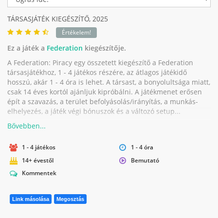
TÁRSASJÁTÉK KIEGÉSZÍTŐ,
2025
Értékelem!
Ez a játék a
Federation
kiegészítője.
A Federation: Piracy egy összetett kiegészítő a Federation
társasjátékhoz, 1 - 4 játékos részére, az átlagos játékidő
hosszú, akár 1 - 4 óra is lehet. A társast, a bonyolultsága miatt,
csak 14 éves kortól ajánljuk kipróbálni. A játékmenet erősen
épít a szavazás, a terület befolyásolás/irányítás, a munkás-
elhelyezés, a játék végi bónuszok és a változó setup...
1 - 4 játékos
1 - 4 óra
14+ évestől
Bemutató
Kommentek
Link másolása
Megosztás