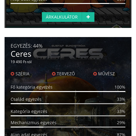
ÁRKALKULÁTOR
EGYEZÉS:
44%
Ceres
19 490 Ft-tól
SZÉRIA
TERVEZŐ
MŰVÉSZ
Fő kategória egyezés
100%
Család egyezés
33%
Kategória egyezés
33%
Mechanizmus egyezés
29%
Alap adat egyezés
87%