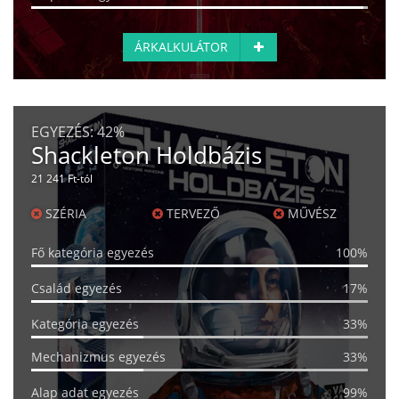
ÁRKALKULÁTOR
EGYEZÉS:
42%
Shackleton Holdbázis
21 241 Ft-tól
SZÉRIA
TERVEZŐ
MŰVÉSZ
Fő kategória egyezés
100%
Család egyezés
17%
Kategória egyezés
33%
Mechanizmus egyezés
33%
Alap adat egyezés
99%