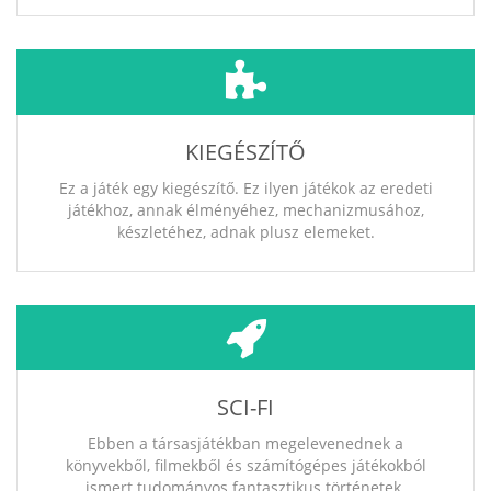
KIEGÉSZÍTŐ
Ez a játék egy kiegészítő. Ez ilyen játékok az eredeti
játékhoz, annak élményéhez, mechanizmusához,
készletéhez, adnak plusz elemeket.
SCI-FI
Ebben a társasjátékban megelevenednek a
könyvekből, filmekből és számítógépes játékokból
ismert tudományos fantasztikus történetek.