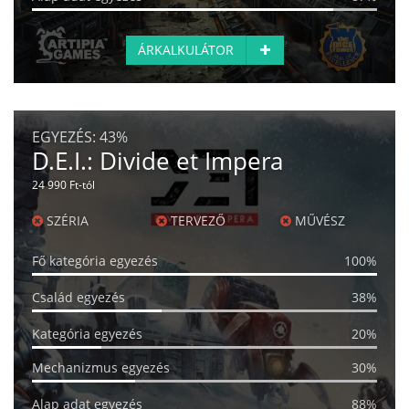
ÁRKALKULÁTOR
EGYEZÉS:
43%
D.E.I.: Divide et Impera
24 990 Ft-tól
SZÉRIA
TERVEZŐ
MŰVÉSZ
Fő kategória egyezés
100%
Család egyezés
38%
Kategória egyezés
20%
Mechanizmus egyezés
30%
Alap adat egyezés
88%