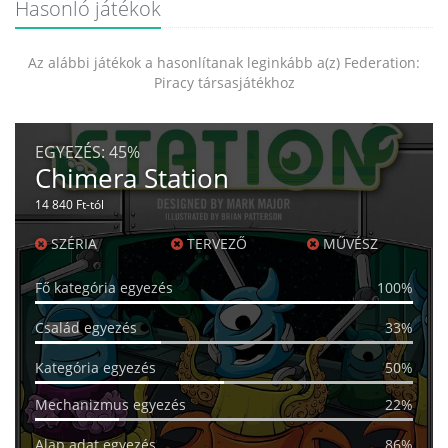
Hasonló játékok
Az alábbi játékok a hasonlítanak leginkább a(z) Federation:
Piracy társasjátékhoz
EGYEZÉS:
45%
Chimera Station
14 840 Ft-tól
SZÉRIA
TERVEZŐ
MŰVÉSZ
Fő kategória egyezés
100%
Család egyezés
33%
Kategória egyezés
50%
Mechanizmus egyezés
22%
Alap adat egyezés
86%