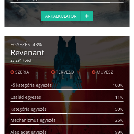
ÁRKALKULÁTOR
EGYEZÉS:
43%
Revenant
23 291 Ft-tól
SZÉRIA
TERVEZŐ
MŰVÉSZ
Fő kategória egyezés
100%
Család egyezés
11%
Kategória egyezés
50%
Mechanizmus egyezés
25%
Alap adat egyezés
99%