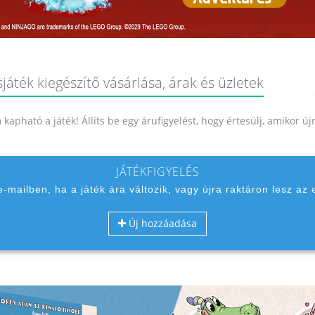
áték kiegészítő vásárlása, árak és üzletek
kapható a játék! Állíts be egy árufigyelést, hogy értesülj, amikor ú
JÁTÉKFIGYELÉS
 e-mailben, ha a játék ára változik, vagy újra raktáron lesz az 
Új hozzáadása