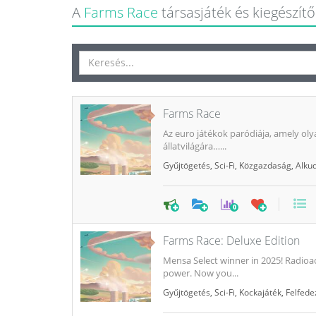
A
Farms Race
társasjáték és kiegészítői
Farms Race
Az euro játékok paródiája, amely ol
állatvilágára…...
Gyűjtögetés
,
Sci-Fi
,
Közgazdaság
,
Alku
0
Farms Race: Deluxe Edition
Mensa Select winner in 2025! Radioac
power. Now you...
Gyűjtögetés
,
Sci-Fi
,
Kockajáték
,
Felfede