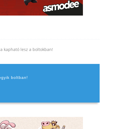
jra kapható lesz a boltokban!
egyik boltban!