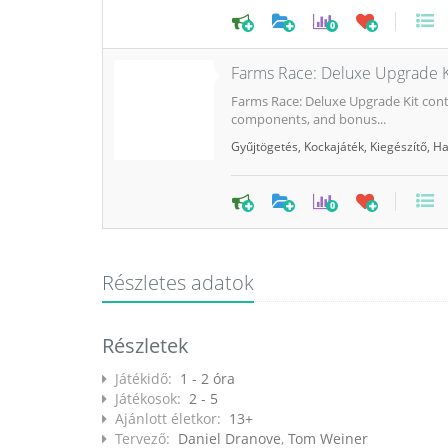
0
Farms Race: Deluxe Upgrade K
Farms Race: Deluxe Upgrade Kit conta
components, and bonus...
Gyűjtögetés
,
Kockajáték
,
Kiegészítő
,
Ha
0
Részletes adatok
Részletek
Játékidő:
1 - 2 óra
Játékosok:
2 - 5
Ajánlott életkor:
13+
Tervező:
Daniel Dranove
,
Tom Weiner