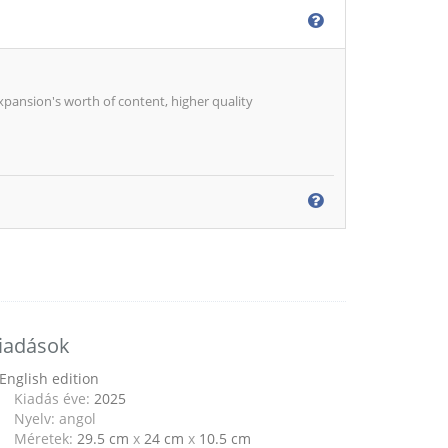
xpansion's worth of content, higher quality
iadások
English edition
Kiadás éve:
2025
Nyelv: angol
Méretek:
29.5 cm
x
24 cm
x
10.5 cm