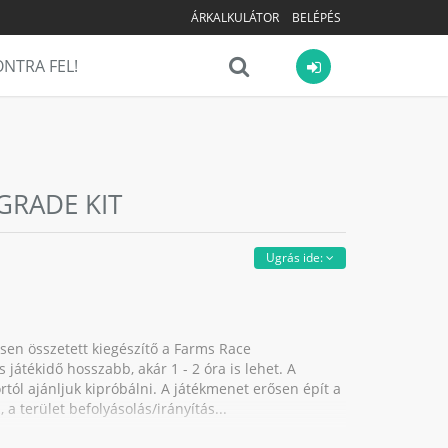
ÁRKALKULÁTOR
BELÉPÉS
NTRA FEL!
GRADE KIT
Ugrás ide:
en összetett kiegészítő a Farms Race
s játékidő hosszabb, akár 1 - 2 óra is lehet. A
ortól ajánljuk kipróbálni. A játékmenet erősen épít a
a terület befolyásolás/irányítás...