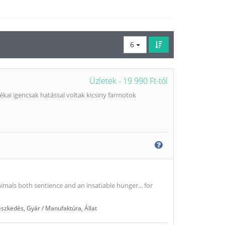
6
Üzletek -
19 990 Ft-tól
kai igencsak hatással voltak kicsiny farmotok
mals both sentience and an insatiable hunger... for
jeszkedés
,
Gyár / Manufaktúra
,
Állat