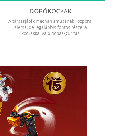
DOBÓKOCKÁK
A társasjáték mechanizmusának központi
eleme, de legalábbis fontos része, a
kockákkal való dobás/gurítás