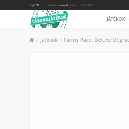
AJÁNLÓ:
BoardGameGeek
LFG.HU
JÁTÉKOK
Játékok
Farms Race: Deluxe Upgrade