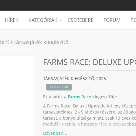
HÍREK
KATEGÓRIÁK
CSEREBERE
FÓRUM
PO
 Kit társasjáték kiegészítő
FARMS RACE: DELUXE UP
TÁRSASJÁTÉK KIEGÉSZÍTŐ,
2025
Értékelem!
Ez a játék a
Farms Race
kiegészítője.
A Farms Race: Deluxe Upgrade Kit egy közepes
társasjátékhoz, 2 - 5 játékos részére, az átlago
társast, a bonyolultsága miatt, csak 13 éves k
moduláris tábla, a hatszög-rács, a kockadobás, 