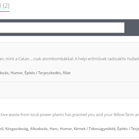
 (2)
yan, mint a Catan… csak atombombákkal. A helyi erőművek radioaktív hulladé
dozás
,
Humor
,
Építés / Terjeszkedés
,
Állat
tive waste from local power plants has granted you and your fellow farm ani
ző
,
Közgazdaság
,
Alkudozás
,
Harc
,
Humor
,
Kémek / Titkosügynökök
,
Építés / Ter