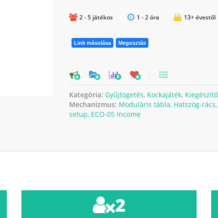
2 - 5 játékos
1 - 2 óra
13+ évestől
Link másolása
Megosztás
0
Kategória:
Gyűjtögetés
,
Kockajáték
,
Kiegészítő
Mechanizmus:
Moduláris tábla
,
Hatszög-rács
setup
,
ECO-05 Income
2