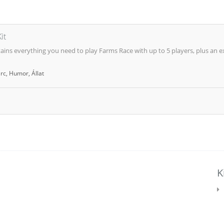
it
ins everything you need to play Farms Race with up to 5 players, plus an e
rc
,
Humor
,
Állat
K