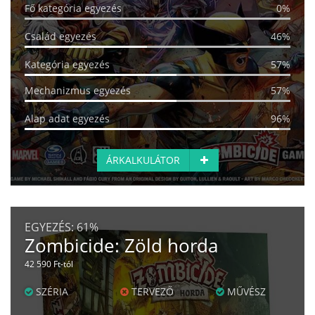
Fő kategória egyezés
0%
Család egyezés
46%
Kategória egyezés
57%
Mechanizmus egyezés
57%
Alap adat egyezés
96%
ÁRKALKULÁTOR
EGYEZÉS:
61%
Zombicide: Zöld horda
42 590 Ft-tól
SZÉRIA
TERVEZŐ
MŰVÉSZ