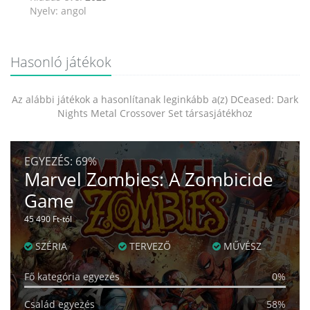
Nyelv: angol
Hasonló játékok
Az alábbi játékok a hasonlítanak leginkább a(z) DCeased: Dark
Nights Metal Crossover Set társasjátékhoz
EGYEZÉS:
69%
Marvel Zombies: A Zombicide
Game
45 490 Ft-tól
SZÉRIA
TERVEZŐ
MŰVÉSZ
Fő kategória egyezés
0%
Család egyezés
58%