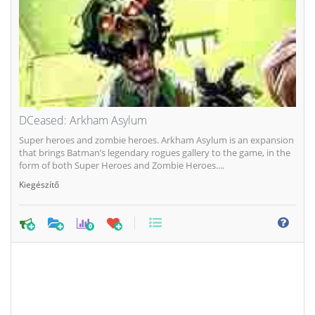
DCeased: Arkham Asylum
Super heroes and zombie heroes. Arkham Asylum is an expansion
that brings Batman’s legendary rogues gallery to the game, in the
form of both Super Heroes and Zombie Heroes....
Kiegészítő
0