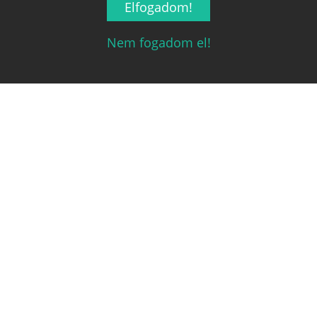
Elfogadom!
Nem fogadom el!
Magyarország társasjáték keresője!
A társasjáték érték!
Legnépszerűbb
Hasznos linkek