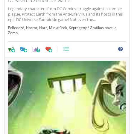
DCeased: a Zombicide Game
Legendary characters from DC Comics struggle against a zombie
plague. Protect Earth from the Anti-Life Virus and its hosts in this
epic DC Universe Zombicide game! Not even the...
Felfedező
,
Horror
,
Harc
,
Miniatűrök
,
Képregény / Grafikus novella
,
Zombi
0