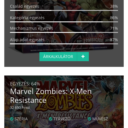
Család egyezés
38%
Kategória egyezés
86%
Mechanizmus egyezés
71%
Alap adat egyezés
87%
ÁRKALKULÁTOR
EGYEZÉS:
64%
Marvel Zombies: X-Men
Resistance
32 690 Ft-tól
SZÉRIA
TERVEZŐ
MŰVÉSZ