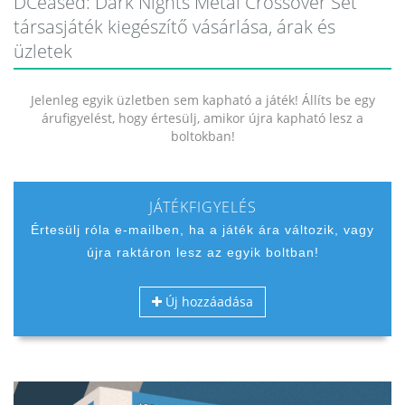
DCeased: Dark Nights Metal Crossover Set
társasjáték kiegészítő vásárlása, árak és
üzletek
Jelenleg egyik üzletben sem kapható a játék! Állíts be egy
árufigyelést, hogy értesülj, amikor újra kapható lesz a
boltokban!
JÁTÉKFIGYELÉS
Értesülj róla e-mailben, ha a játék ára változik, vagy
újra raktáron lesz az egyik boltban!
Új hozzáadása