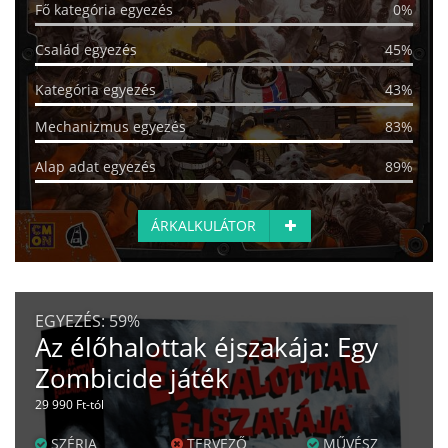
Fő kategória egyezés
0%
Család egyezés
45%
Kategória egyezés
43%
Mechanizmus egyezés
83%
Alap adat egyezés
89%
ÁRKALKULÁTOR
EGYEZÉS:
59%
Az élőhalottak éjszakája: Egy
Zombicide játék
29 990 Ft-tól
SZÉRIA
TERVEZŐ
MŰVÉSZ