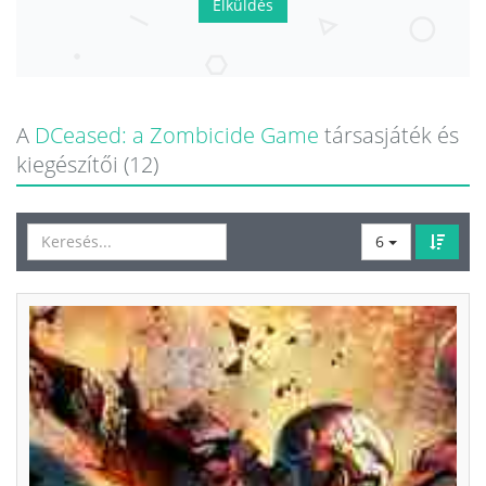
Elküldés
A
DCeased: a Zombicide Game
társasjáték és
kiegészítői (12)
6