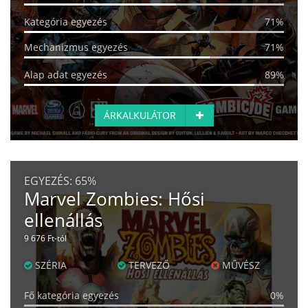
Kategória egyezés
71%
Mechanizmus egyezés
71%
Alap adat egyezés
89%
ÁRKALKULÁTOR
EGYEZÉS:
65%
Marvel Zombies: Hősi
ellenállás
9 676 Ft-tól
SZÉRIA
TERVEZŐ
MŰVÉSZ
Fő kategória egyezés
0%