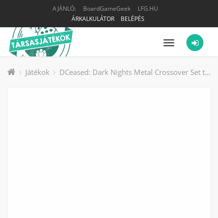
AJÁNLÓ:
BoardGameGeek
LFG.HU
ÁRKALKULÁTOR
BELÉPÉS
Menü
Játékok
DCeased: Dark Nights Metal Crossover Set társasjáték kiegészítő