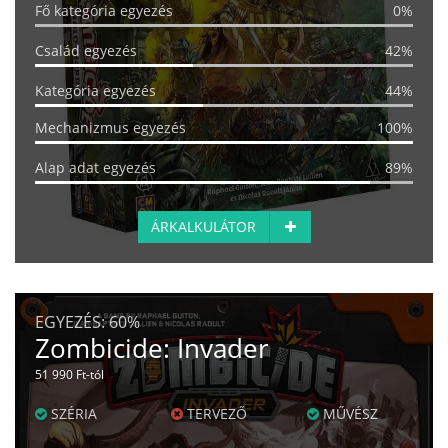
Fő kategória egyezés
0%
Család egyezés
42%
Kategória egyezés
44%
Mechanizmus egyezés
100%
Alap adat egyezés
89%
ÁRKALKULÁTOR
EGYEZÉS:
60%
Zombicide: Invader
51 990 Ft-tól
SZÉRIA
TERVEZŐ
MŰVÉSZ