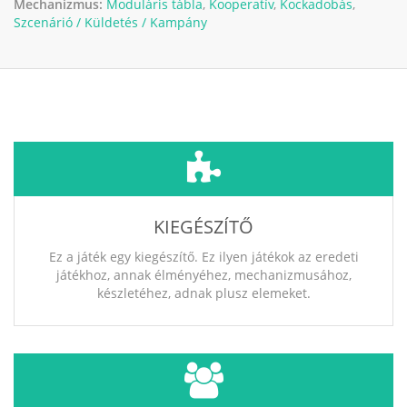
Mechanizmus:
Moduláris tábla
,
Kooperatív
,
Kockadobás
,
Szcenárió / Küldetés / Kampány
KIEGÉSZÍTŐ
Ez a játék egy kiegészítő. Ez ilyen játékok az eredeti
játékhoz, annak élményéhez, mechanizmusához,
készletéhez, adnak plusz elemeket.