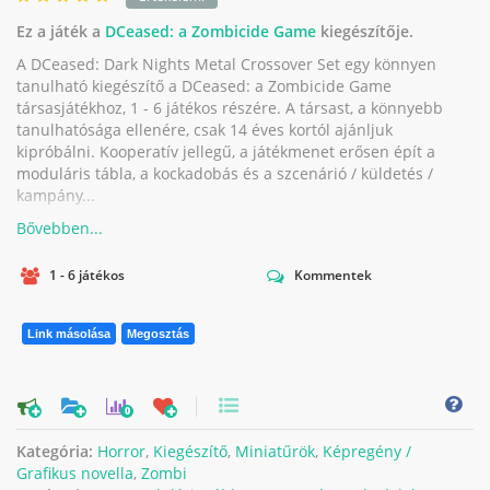
Ez a játék a
DCeased: a Zombicide Game
kiegészítője.
A DCeased: Dark Nights Metal Crossover Set egy könnyen
tanulható kiegészítő a DCeased: a Zombicide Game
társasjátékhoz, 1 - 6 játékos részére. A társast, a könnyebb
tanulhatósága ellenére, csak 14 éves kortól ajánljuk
kipróbálni. Kooperatív jellegű, a játékmenet erősen épít a
moduláris tábla, a kockadobás és a szcenárió / küldetés /
kampány...
1 - 6 játékos
Kommentek
Link másolása
Megosztás
0
Kategória:
Horror
,
Kiegészítő
,
Miniatűrök
,
Képregény /
Grafikus novella
,
Zombi