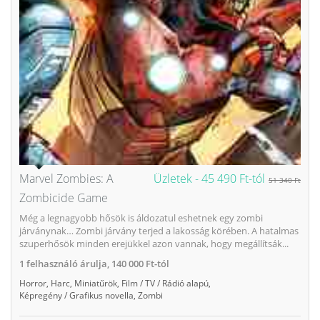
Marvel Zombies: A
Üzletek -
45 490 Ft-tól
51 340 Ft
Zombicide Game
Még a legnagyobb hősök is áldozatul eshetnek egy zombi
járványnak… Zombi járvány terjed a lakosság körében. A hatalmas
szuperhősök minden erejükkel azon vannak, hogy megállítsák...
1
felhasználó árulja,
140 000 Ft-tól
Horror
,
Harc
,
Miniatűrök
,
Film / TV / Rádió alapú
,
Képregény / Grafikus novella
,
Zombi