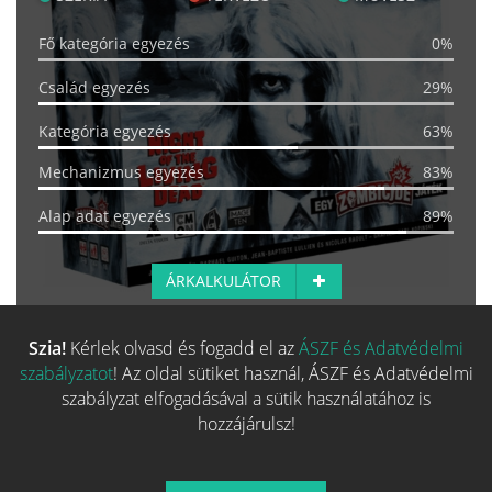
Fő kategória egyezés
0%
Család egyezés
29%
Kategória egyezés
63%
Mechanizmus egyezés
83%
Alap adat egyezés
89%
ÁRKALKULÁTOR
Szia!
Kérlek olvasd és fogadd el az
ÁSZF és Adatvédelmi
Több hasonló játék keresése
szabályzatot
! Az oldal sütiket használ, ÁSZF és Adatvédelmi
szabályzat elfogadásával a sütik használatához is
hozzájárulsz!