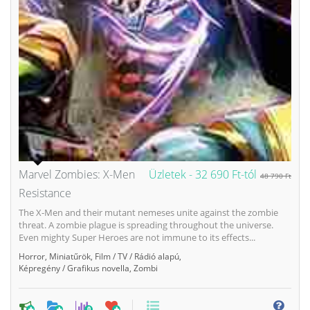
Marvel Zombies: X-Men
Üzletek -
32 690 Ft-tól
48 790 Ft
Resistance
The X-Men and their mutant nemeses unite against the zombie
threat. A zombie plague is spreading throughout the universe.
Even mighty Super Heroes are not immune to its effects...
Horror
,
Miniatűrök
,
Film / TV / Rádió alapú
,
Képregény / Grafikus novella
,
Zombi
0