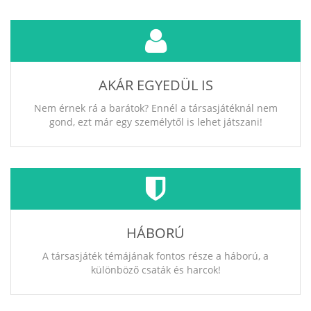
AKÁR EGYEDÜL IS
Nem érnek rá a barátok? Ennél a társasjátéknál nem
gond, ezt már egy személytől is lehet játszani!
HÁBORÚ
A társasjáték témájának fontos része a háború, a
különböző csaták és harcok!