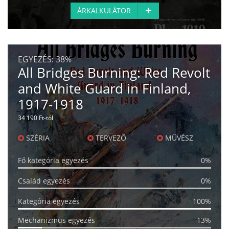
ÁRKALKULÁTOR
EGYEZÉS:
38%
All Bridges Burning: Red Revolt
and White Guard in Finland,
1917-1918
34 190 Ft-tól
SZÉRIA
TERVEZŐ
MŰVÉSZ
Fő kategória egyezés
0%
Család egyezés
0%
Kategória egyezés
100%
Mechanizmus egyezés
13%