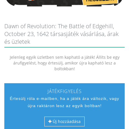
Dawn of Revolution: The Battle of Edgehill,
October 23, 1642 társasjáték vásárlása, árak
és üzletek
Jelenleg egyik üzletben sem kapható a játék! Állíts be egy
árufigyelést, hogy értesülj, amikor újra kapható lesz a
boltokban!
JÁTÉKFIGYELÉS
Értesülj róla e-mailben, ha a játék ára változik, vagy
újra raktáron lesz az egyik boltban!
Új hozzáadása