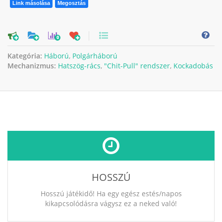
Link másolása
Megosztás
0
Kategória:
Háború
,
Polgárháború
Mechanizmus:
Hatszög-rács
,
"Chit-Pull" rendszer
,
Kockadobás
HOSSZÚ
Hosszú játékidő! Ha egy egész estés/napos
kikapcsolódásra vágysz ez a neked való!