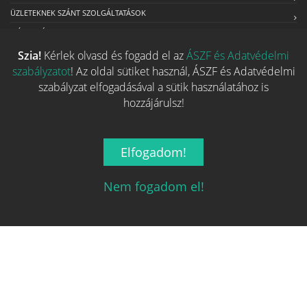
ÜZLETEKNEK SZÁNT SZOLGÁLTATÁSOK
MÉDIAAJÁNLAT
Szia!
Kérlek olvasd és fogadd el az
ÁSZF és Adatvédelmi
szabályzatot
! Az oldal sütiket használ, ÁSZF és Adatvédelmi
Kapcsolat
szabályzat elfogadásával a sütik használatához is
hozzájárulsz!
Ha szeretnéd felvenni velünk a kapcsolatot nyugodtan írj egy
e-mailt!
Elfogadom!
Email:
info@tarsasjatekok.com
Nem fogadom el!
2026 © Minden jog fenntarva.
A játékokhoz kapcsolódó adatok
és indexképek jelentős része a
BoardGameGeek
oldaláról