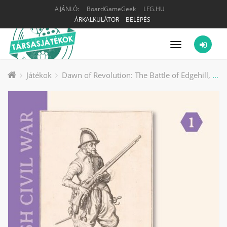
AJÁNLÓ:
BoardGameGeek
LFG.HU
ÁRKALKULÁTOR
BELÉPÉS
Menü
Játékok
Dawn of Revolution: The Battle of Edgehill, October 23, 1642 társasjáték