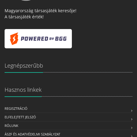
Magyarország társasjáték keresője!
A társasjáték érték!
Legnépszerűbb
Hasznos linkek
REGISZTRÁCIÓ
ELFELEJTETT JELSZÓ
RÓLUNK
ÁSZF ÉS ADATVÉDELMI SZABÁLYZAT