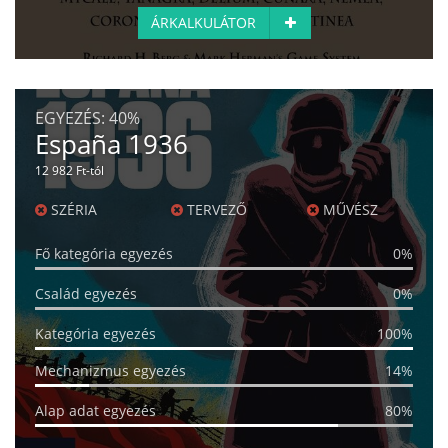
ÁRKALKULÁTOR
EGYEZÉS:
40%
España 1936
12 982 Ft-tól
SZÉRIA
TERVEZŐ
MŰVÉSZ
Fő kategória egyezés
0%
Család egyezés
0%
Kategória egyezés
100%
Mechanizmus egyezés
14%
Alap adat egyezés
80%