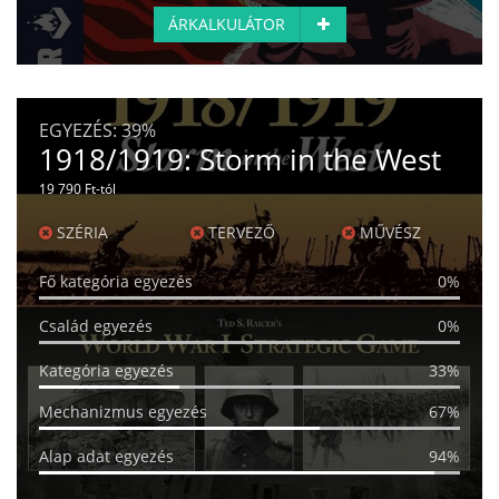
ÁRKALKULÁTOR
EGYEZÉS:
39%
1918/1919: Storm in the West
19 790 Ft-tól
SZÉRIA
TERVEZŐ
MŰVÉSZ
Fő kategória egyezés
0%
Család egyezés
0%
Kategória egyezés
33%
Mechanizmus egyezés
67%
Alap adat egyezés
94%