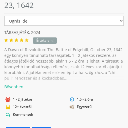
23, 1642
TÁRSASJÁTÉK,
2024
Értékelem!
A Dawn of Revolution: The Battle of Edgehill, October 23, 1642
egy könnyen tanulható társasjáték, 1 - 2 játékos részére, az
átlagos játékidő hosszabb, akár 1.5 - 2 óra is lehet. A társast, a
könnyebb tanulhatósága ellenére, csak 12 éves kortól ajánljuk
kipróbálni. A játékmenet erősen épít a hatszög-rács, a "chit-
pull" rendszer és a kockadobás...
1 - 2 játékos
1.5 - 2 óra
12+ évestől
Egyszerű
Kommentek