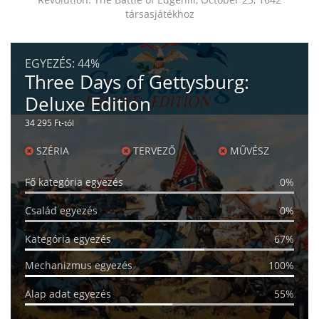
társasjátékhoz
EGYEZÉS:
44%
Three Days of Gettysburg:
Deluxe Edition
34 295 Ft-tól
SZÉRIA
TERVEZŐ
MŰVÉSZ
Fő kategória egyezés
0%
Család egyezés
0%
Kategória egyezés
67%
Mechanizmus egyezés
100%
Alap adat egyezés
55%