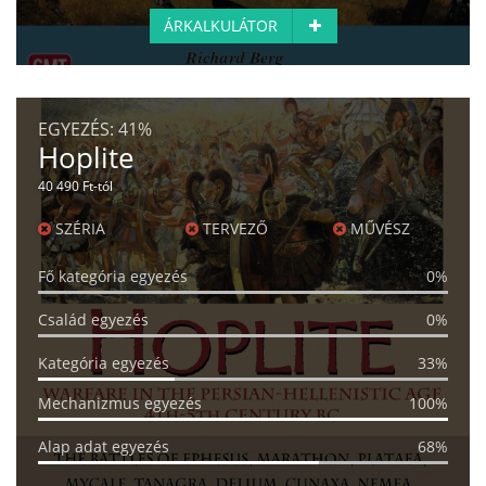
ÁRKALKULÁTOR
EGYEZÉS:
41%
Hoplite
40 490 Ft-tól
SZÉRIA
TERVEZŐ
MŰVÉSZ
Fő kategória egyezés
0%
Család egyezés
0%
Kategória egyezés
33%
Mechanizmus egyezés
100%
Alap adat egyezés
68%