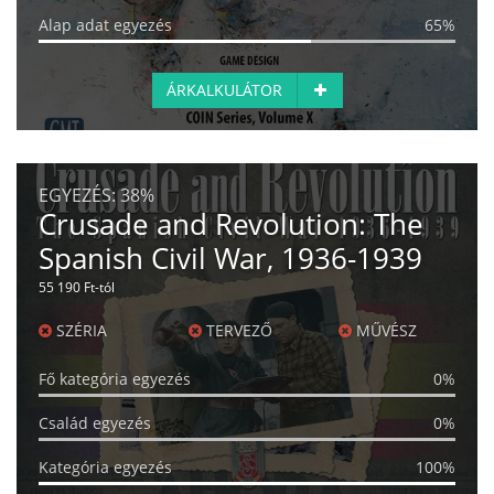
Alap adat egyezés
65%
ÁRKALKULÁTOR
EGYEZÉS:
38%
Crusade and Revolution: The
Spanish Civil War, 1936-1939
55 190 Ft-tól
SZÉRIA
TERVEZŐ
MŰVÉSZ
Fő kategória egyezés
0%
Család egyezés
0%
Kategória egyezés
100%