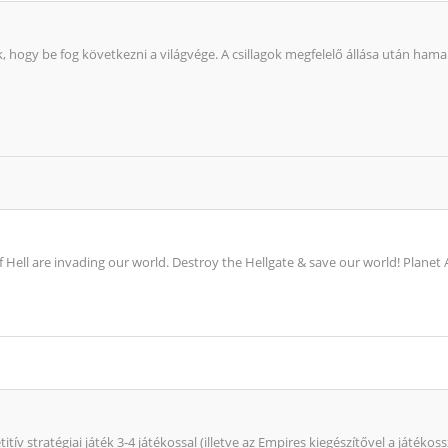
hogy be fog következni a világvége. A csillagok megfelelő állása után hama
of Hell are invading our world. Destroy the Hellgate & save our world! Planet
ív stratégiai játék 3-4 játékossal (illetve az Empires kiegészítővel a játék