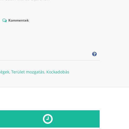
Kommentek
ségek
,
Terület mozgatás
,
Kockadobás