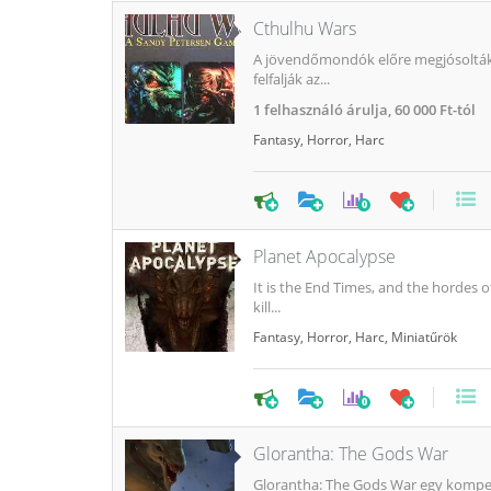
Cthulhu Wars
A jövendőmondók előre megjósolták, 
felfalják az...
1
felhasználó árulja,
60 000 Ft-tól
Fantasy
,
Horror
,
Harc
0
Planet Apocalypse
It is the End Times, and the hordes 
kill...
Fantasy
,
Horror
,
Harc
,
Miniatűrök
0
Glorantha: The Gods War
Glorantha: The Gods War egy kompetit