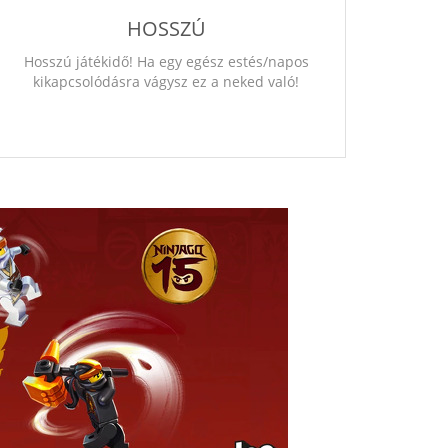
HOSSZÚ
Hosszú játékidő! Ha egy egész estés/napos
kikapcsolódásra vágysz ez a neked való!