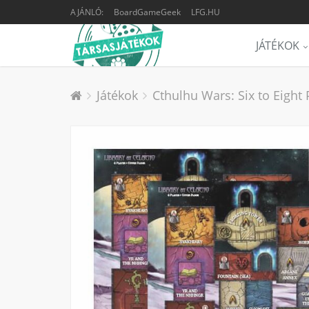
AJÁNLÓ:
BoardGameGeek
LFG.HU
JÁTÉKOK
Játékok
Cthulhu Wars: Six to Eight 