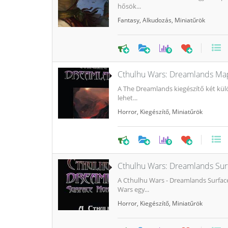
hősök...
Fantasy
,
Alkudozás
,
Miniatűrök
0
Cthulhu Wars: Dreamlands Ma
A The Dreamlands kiegészítő két külö
lehet...
Horror
,
Kiegészítő
,
Miniatűrök
0
Cthulhu Wars: Dreamlands Su
A Cthulhu Wars - Dreamlands Surface
Wars egy...
Horror
,
Kiegészítő
,
Miniatűrök