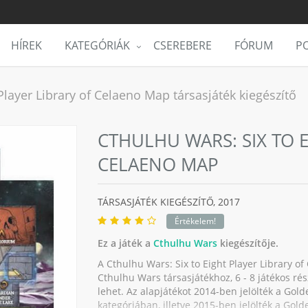
HÍREK
KATEGÓRIÁK
CSEREBERE
FÓRUM
PO
Player Library of Celaeno Map társasjáték kiegészítő
CTHULHU WARS: SIX TO E
CELAENO MAP
TÁRSASJÁTÉK KIEGÉSZÍTŐ,
2017
Értékelem!
Ez a játék a
Cthulhu Wars
kiegészítője.
A Cthulhu Wars: Six to Eight Player Library o
Cthulhu Wars társasjátékhoz, 6 - 8 játékos rés
lehet. Az alapjátékot 2014-ben jelölték a Gol
kategóriában, illetve 2015-ben jelölték a Gold