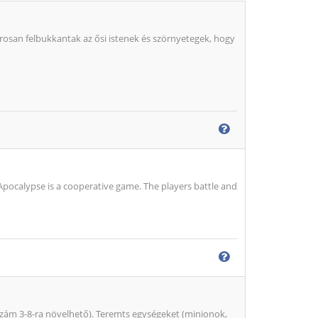
rosan felbukkantak az ősi istenek és szörnyetegek, hogy
 Apocalypse is a cooperative game. The players battle and
osszám 3-8-ra növelhető). Teremts egységeket (minionok,