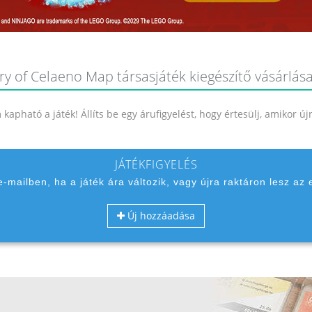
ry of Celaeno Map társasjáték kiegészítő vásárlása
kapható a játék! Állíts be egy árufigyelést, hogy értesülj, amikor ú
JÁTÉKFIGYELÉS
 e-mailben, ha a játék ára változik, vagy újra raktáron lesz az 
Új hozzáadása