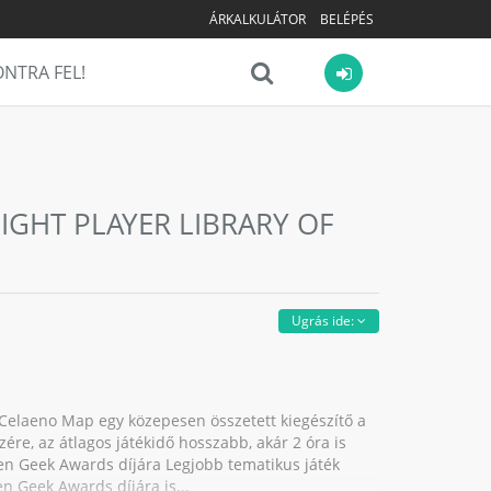
ÁRKALKULÁTOR
BELÉPÉS
NTRA FEL!
IGHT PLAYER LIBRARY OF
Ugrás ide:
f Celaeno Map egy közepesen összetett kiegészítő a
zére, az átlagos játékidő hosszabb, akár 2 óra is
den Geek Awards díjára Legjobb tematikus játék
en Geek Awards díjára is...