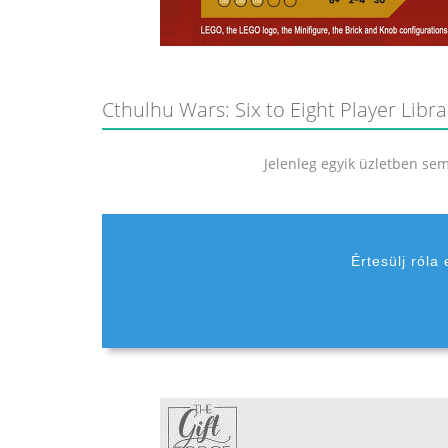
Cthulhu Wars: Six to Eight Player Libra
Jelenleg egyik üzletben sem 
Értesülj róla