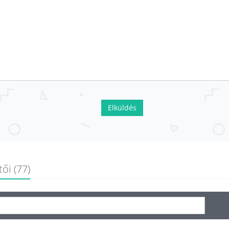
Elküldés
ői (77)