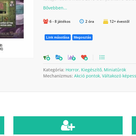
6 - 8 játékos
2 óra
12+ évestől
Link másolása
Megosztás
0
Kategória:
Horror
,
Kiegészítő
,
Miniatűrök
Mechanizmus:
Akció pontok
,
Váltakozó képes