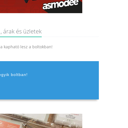
, árak és üzletek
jra kapható lesz a boltokban!
egyik boltban!