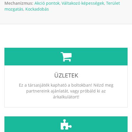
Mechanizmus:
Akció pontok
,
Váltakozó képességek
,
Terület
mozgatás
,
Kockadobás
ÜZLETEK
Ez a társasjáték kapható a boltokban! Nézd meg
partnereink ajánlatát, vagy próbáld ki az
árkalkulátort!