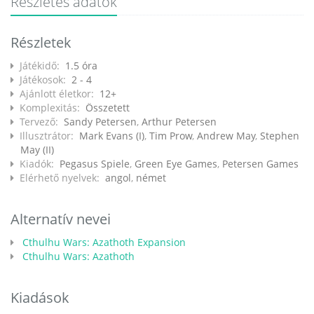
Részletes adatok
Részletek
Játékidő:
1.5 óra
Játékosok:
2 - 4
Ajánlott életkor:
12+
Komplexitás:
Összetett
Tervező:
Sandy Petersen
,
Arthur Petersen
Illusztrátor:
Mark Evans (I)
,
Tim Prow
,
Andrew May
,
Stephen
May (II)
Kiadók:
Pegasus Spiele
,
Green Eye Games
,
Petersen Games
Elérhető nyelvek:
angol
,
német
Alternatív nevei
Cthulhu Wars: Azathoth Expansion
Cthulhu Wars: Azathoth
Kiadások