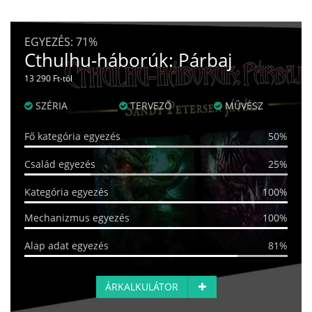
EGYEZÉS:
71%
Cthulhu-háborúk: Párbaj
13 290 Ft-tól
SZÉRIA
TERVEZŐ
MŰVÉSZ
Fő kategória egyezés
50%
Család egyezés
25%
Kategória egyezés
100%
Mechanizmus egyezés
100%
Alap adat egyezés
81%
ÁRKALKULÁTOR