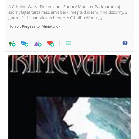
A Cthulhu Wars - Dreamlands Surface Monster Packhárom új
szörnyfajtát tartalmaz, amit bárki meg tud idézni. 4 holdszörny, 3
gnorri, és 2 shantak van benne. A Cthulhu Wars egy...
Horror
,
Kiegészítő
,
Miniatűrök
0