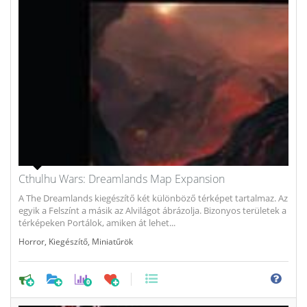
Cthulhu Wars: Dreamlands Map Expansion
A The Dreamlands kiegészítő két különböző térképet tartalmaz. Az
egyik a Felszínt a másik az Alvilágot ábrázolja. Bizonyos területek a
térképeken Portálok, amiken át lehet...
Horror
,
Kiegészítő
,
Miniatűrök
0