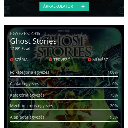
ÁRKALKULÁTOR
EGYEZÉS:
43%
Ghost Stories
17 991 Ft-tól
SZÉRIA
TERVEZŐ
MŰVÉSZ
Fő kategória egyezés
100%
Család egyezés
0%
Kategória egyezés
75%
Mechanizmus egyezés
20%
Alap adat egyezés
93%