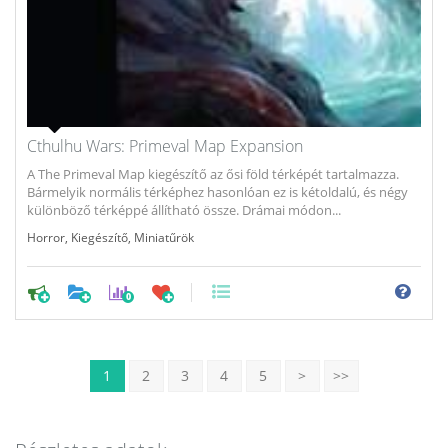
Cthulhu Wars: Primeval Map Expansion
A The Primeval Map kiegészítő az ősi föld térképét tartalmazza.
Bármelyik normális térképhez hasonlóan ez is kétoldalú, és négy
különböző térképpé állítható össze. Drámai módon...
Horror
,
Kiegészítő
,
Miniatűrök
0
1
2
3
4
5
>
>>