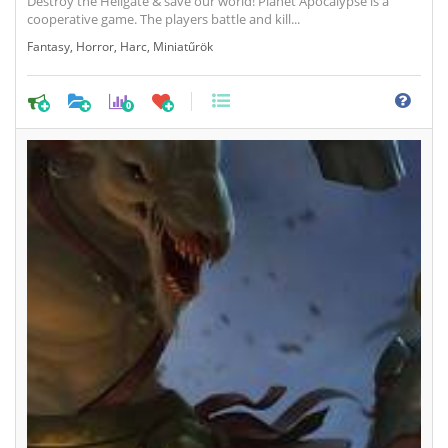
Destroy the Hellgate & save our world! Planet Apocalypse is a
cooperative game. The players battle and kill...
Fantasy
,
Horror
,
Harc
,
Miniatűrök
0