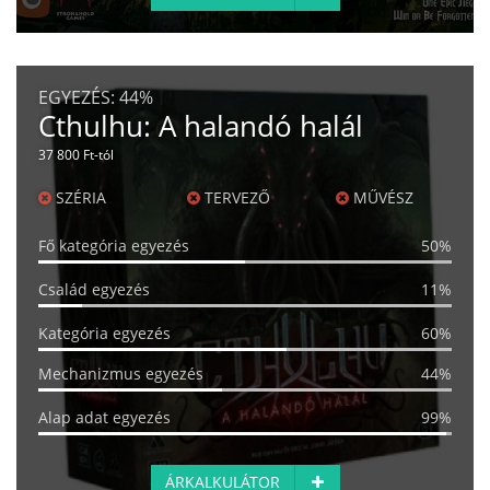
EGYEZÉS:
44%
Cthulhu: A halandó halál
37 800 Ft-tól
SZÉRIA
TERVEZŐ
MŰVÉSZ
Fő kategória egyezés
50%
Család egyezés
11%
Kategória egyezés
60%
Mechanizmus egyezés
44%
Alap adat egyezés
99%
ÁRKALKULÁTOR