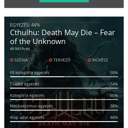
EGYEZÉS:
44%
Cthulhu: Death May Die – Fear
of the Unknown
49 043 Ft-tól
SZÉRIA
TERVEZŐ
MŰVÉSZ
Fő kategória egyezés
50%
Család egyezés
14%
Kategória egyezés
60%
Mechanizmus egyezés
38%
Alap adat egyezés
98%