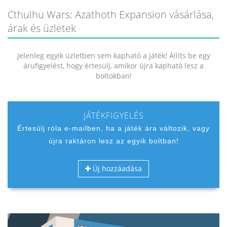
Cthulhu Wars: Azathoth Expansion vásárlása,
árak és üzletek
Jelenleg egyik üzletben sem kapható a játék! Állíts be egy
árufigyelést, hogy értesülj, amikor újra kapható lesz a
boltokban!
JÁTÉKFIGYELÉS
Értesülj róla e-mailben, ha a játék ára változik, vagy
újra raktáron lesz az egyik boltban!
Új hozzáadása