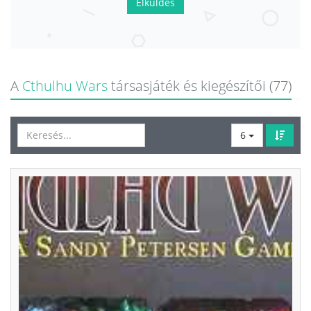
Elküldés
A
Cthulhu Wars
társasjáték és kiegészítői (77)
6