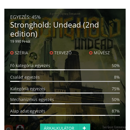
EGYEZÉS:
45%
Stronghold: Undead (2nd
edition)
19 990 Ft-tól
SZÉRIA
TERVEZŐ
MŰVÉSZ
Fő kategória egyezés
50%
Család egyezés
8%
Kategória egyezés
75%
Mechanizmus egyezés
50%
Alap adat egyezés
87%
ÁRKALKULÁTOR