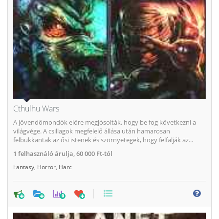
Cthulhu Wars
A jövendőmondók előre megjósolták, hogy be fog következni a
világvége. A csillagok megfelelő állása után hamarosan
felbukkantak az ősi istenek és szörnyetegek, hogy felfalják az...
1
felhasználó árulja,
60 000 Ft-tól
Fantasy
,
Horror
,
Harc
0