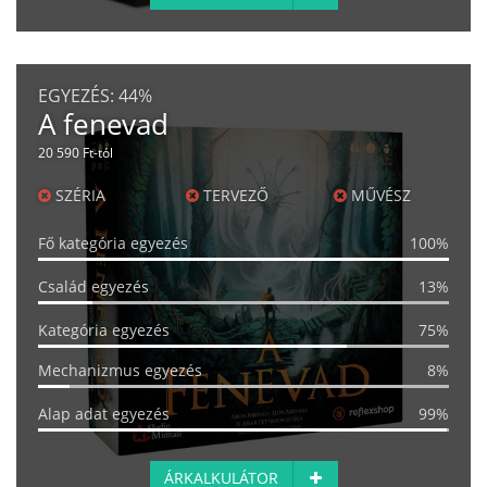
EGYEZÉS:
44%
A fenevad
20 590 Ft-tól
SZÉRIA
TERVEZŐ
MŰVÉSZ
Fő kategória egyezés
100%
Család egyezés
13%
Kategória egyezés
75%
Mechanizmus egyezés
8%
Alap adat egyezés
99%
ÁRKALKULÁTOR