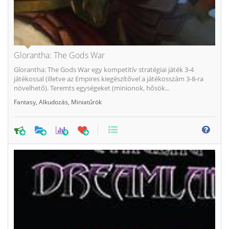
Glorantha: The Gods War
Glorantha: The Gods War egy kompetitív stratégiai játék 3-4
játékossal (illetve az Empires kiegészítővel a játékosszám 3-8-ra
növelhető). Teremts egységeket (minionok, hősök...
Fantasy
,
Alkudozás
,
Miniatűrök
0