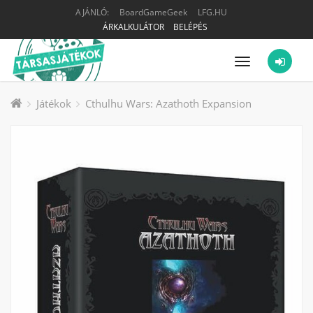
AJÁNLÓ:
BoardGameGeek
LFG.HU
ÁRKALKULÁTOR
BELÉPÉS
Menü
Játékok
Cthulhu Wars: Azathoth Expansion