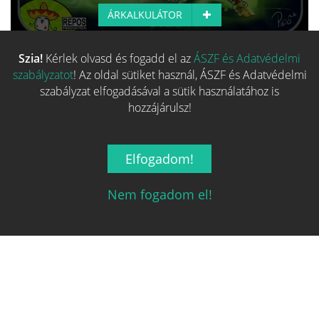
ÁRKALKULÁTOR
Szia!
Kérlek olvasd és fogadd el az
ÁSZF és Adatvédelmi
Több hasonló játék keresése
szabályzatot
! Az oldal sütiket használ, ÁSZF és Adatvédelmi
szabályzat elfogadásával a sütik használatához is
hozzájárulsz!
Elfogadom!
Nem fogadom el!
Magyarország társasjáték keresője!
A társasjáték érték!