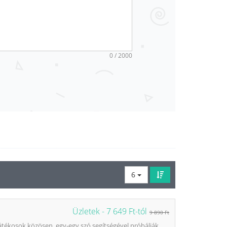
0 / 2000
6
Üzletek -
7 649 Ft-tól
9 890 Ft
 játékosok közösen, egy-egy szó segítségével próbálják