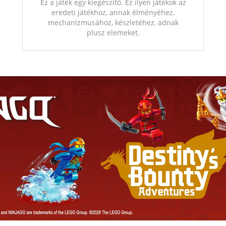
Ez a játék egy kiegészítő. Ez ilyen játékok az
eredeti játékhoz, annak élményéhez,
mechanizmusához, készletéhez, adnak
plusz elemeket.