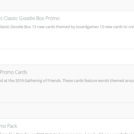
is Classic Goodie Box Promo
Classic Goodie Box 13 new cards themed by boardgames 13 new cards to creat
s Promo Cards
ted at the 2019 Gathering of Friends. These cards feature words themed arou
omo Pack