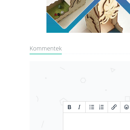
Kommentek