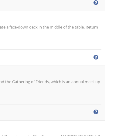
e a face-down deck in the middle of the table. Return
nd the Gathering of Friends, which is an annual meet-up