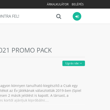
ÁRKALKULÁTOR
BELÉPÉS
NTRA FEL!
2021 PROMO PACK
Ugrás ide:
nagyon könnyen tanulható kiegészítő a Csak egy
átékot az Év Játékának választották 2019-ben (Spiel
sen 2 másik jelölést is kapott. A társast, a
kortól ajánljuk kipróbálni....