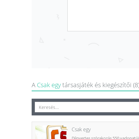
A
Csak egy
társasjáték és kiegészítői (8
Csak egy
Díjnyertes szórakozás 550 vadonatúj s