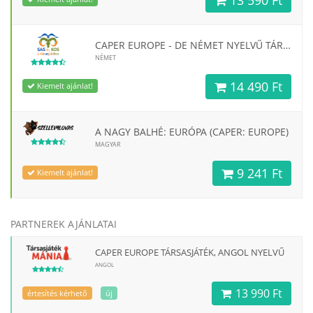
CAPER EUROPE - DE NÉMET NYELVŰ TÁRSASJÁTÉK
NÉMET
14 490 Ft
Kiemelt ajánlat!
A NAGY BALHÉ: EURÓPA (CAPER: EUROPE)
MAGYAR
9 241 Ft
Kiemelt ajánlat!
PARTNEREK AJÁNLATAI
CAPER EUROPE TÁRSASJÁTÉK, ANGOL NYELVŰ
ANGOL
13 990 Ft
értesítés kérhető
új