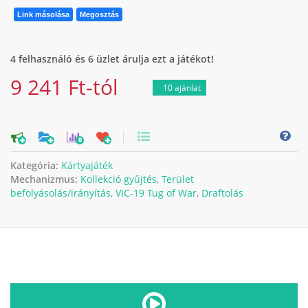
Link másolása
Megosztás
4 felhasználó és 6 üzlet árulja ezt a játékot!
9 241 Ft-tól
10 ajánlat
0
Kategória:
Kártyajáték
Mechanizmus:
Kollekció gyűjtés
,
Terület
befolyásolás/irányítás
,
VIC-19 Tug of War
,
Draftolás