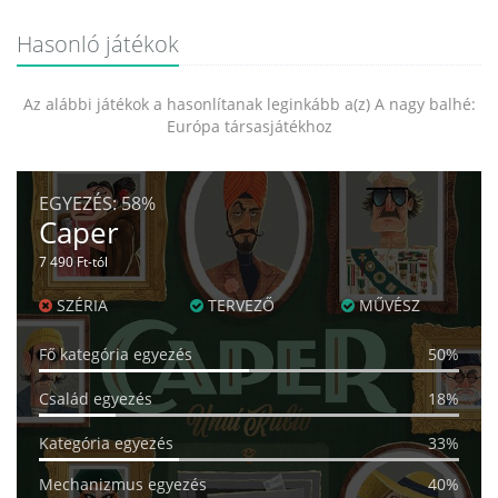
Hasonló játékok
Az alábbi játékok a hasonlítanak leginkább a(z) A nagy balhé:
Európa társasjátékhoz
EGYEZÉS:
58%
Caper
7 490 Ft-tól
SZÉRIA
TERVEZŐ
MŰVÉSZ
Fő kategória egyezés
50%
Család egyezés
18%
Kategória egyezés
33%
Mechanizmus egyezés
40%