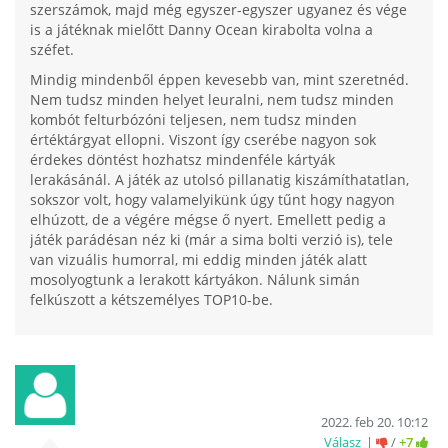
szerszámok, majd még egyszer-egyszer ugyanez és vége
is a játéknak mielőtt Danny Ocean kirabolta volna a
széfet.
Mindig mindenből éppen kevesebb van, mint szeretnéd.
Nem tudsz minden helyet leuralni, nem tudsz minden
kombót felturbózóni teljesen, nem tudsz minden
értéktárgyat ellopni. Viszont így cserébe nagyon sok
érdekes döntést hozhatsz mindenféle kártyák
lerakásánál. A játék az utolsó pillanatig kiszámíthatatlan,
sokszor volt, hogy valamelyikünk úgy tűnt hogy nagyon
elhúzott, de a végére mégse ő nyert. Emellett pedig a
játék parádésan néz ki (már a sima bolti verzió is), tele
van vizuális humorral, mi eddig minden játék alatt
mosolyogtunk a lerakott kártyákon. Nálunk simán
felkúszott a kétszemélyes TOP10-be.
2022. feb 20. 10:12
Válasz
/
+7