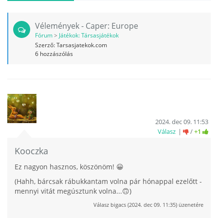
Vélemények - Caper: Europe
Fórum
>
Játékok: Társasjátékok
Szerző:
Tarsasjatekok.com
6
hozzászólás
2024. dec 09. 11:53
Válasz
/
+1
Kooczka
Ez nagyon hasznos, köszönöm! 😀
(Hahh, bárcsak rábukkantam volna pár hónappal ezelőtt -
mennyi vitát megúsztunk volna...🙃)
Válasz
bigacs
(
2024. dec 09. 11:35
) üzenetére