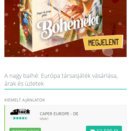
A nagy balhé: Európa társasjáték vásárlása,
árak és üzletek
KIEMELT AJÁNLATOK
CAPER EUROPE - DE
NÉMET
13 590 Ft
Kiemelt ajánlat!