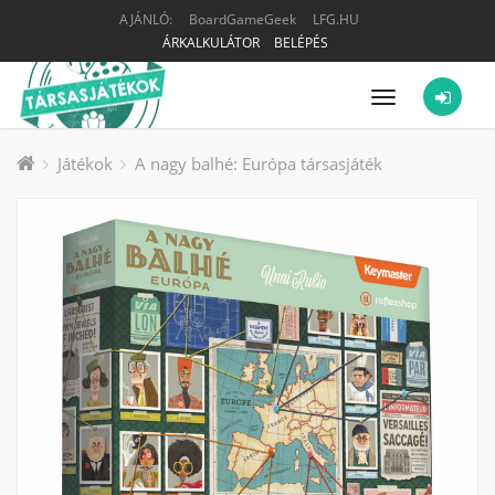
AJÁNLÓ:
BoardGameGeek
LFG.HU
ÁRKALKULÁTOR
BELÉPÉS
Menü
Játékok
A nagy balhé: Európa társasjáték