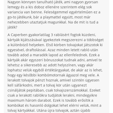
Nagyon könnyen tanulható játék, ami nagyon gyorsan
lemegy és a kis doboz ellenére szerintem elég sok
variancia van benne. Feleségemmel egyértelműen ez a
go-to játékunk, bár a playmattel együtt, most már
nehezebben utaztatjuk magunkkal. Na de mit is tud a
játék?
A Caperben gyakorlatilag 3 rablásért fogtok küzdeni,
kártyák kijátszásával igyekeztek megszerezni a többséget
a különböző helyeken. Első körben tolvajokat játszotok ki
egyesével, draftolással. Azaz minden letett rabló után
tovább adod a maradék lapod az ellenfelednek. Ezek a
kártyák akár egyszeri bónuszokat tudnak adni, amivel te
lehetsz a sikeresebb az adott helyszínen, vagy akár
lophatsz velük egyből értéktárgyakat, de akár az is lehet,
hogy egy későbbi kombómotornak ágyazol meg vele. A
lerakott tolvajok pénzt hoznak, amivel szintén ügyesen
kell sáfárkodni, mert a tolvaj kör után ugyanezt
csináljátok pepitában, csak tolvajszerszámokkal. Ezeket
csak a lerakott rablókra tudjátok lerakni, mindegyikre
maximum három darabot. Ezek is tovább erősítik a
kombókat és hasonló dolgokat lehet elérni velük, mint a
tolvaj kártyákkal. Utána újra tolvajok, aztán újabb