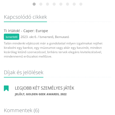
Kapcsolódó cikkek
Ti írtátok! - Caper: Europe
Ismertető
2023. okt 6.
/
Ismertető
,
Bemutató
Talán mindenki eljátszott már a gondolattal milyen izgalmakat rejthet
kirabolni egy bankot, egy múzeumot vagy akár egy kaszinót, mindezt
kizárólag kitűnő szervezéssel, briliáns tervek elegáns kivitelezésével,
mindennemű erőszakot mellőzve.
Díjak és jelölések
LEGJOBB KÉT SZEMÉLYES JÁTÉK
JELÖLT, GOLDEN GEEK AWARDS, 2022
Kommentek
(6)