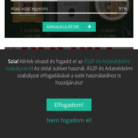
Alap adat egyezés
91%
ÁRKALKULÁTOR
EGYEZÉS:
48%
Szia!
Kérlek olvasd és fogadd el az
ÁSZF és Adatvédelmi
Old Bill featuring Caper thieves
szabályzatot
! Az oldal sütiket használ, ÁSZF és Adatvédelmi
2 990 Ft-tól
szabályzat elfogadásával a sütik használatához is
hozzájárulsz!
SZÉRIA
TERVEZŐ
MŰVÉSZ
Fő kategória egyezés
0%
Elfogadom!
Család egyezés
0%
Nem fogadom el!
Kategória egyezés
100%
Mechanizmus egyezés
10%