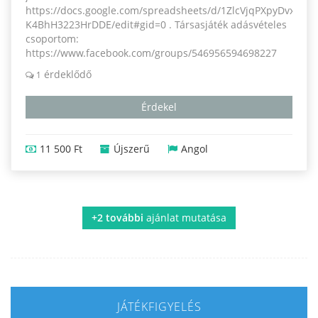
https://docs.google.com/spreadsheets/d/1ZlcVjqPXpyDvxW1
K4BhH3223HrDDE/edit#gid=0 . Társasjáték adásvételes
csoportom:
https://www.facebook.com/groups/546956594698227
érdeklődő
1
Érdekel
11 500 Ft
Újszerű
Angol
+2 további
ajánlat mutatása
JÁTÉKFIGYELÉS