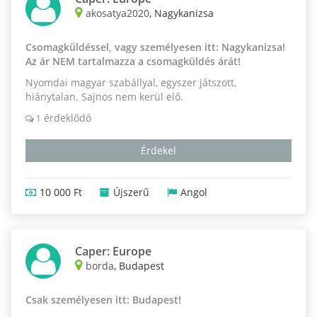
akosatya2020
, Nagykanizsa
Csomagküldéssel, vagy személyesen itt: Nagykanizsa!
Az ár NEM tartalmazza a csomagküldés árát!
Nyomdai magyar szabállyal, egyszer játszott,
hiánytalan. Sajnos nem kerül elő.
érdeklődő
1
Érdekel
10 000 Ft
Újszerű
Angol
Caper: Europe
borda
, Budapest
Csak személyesen itt: Budapest!