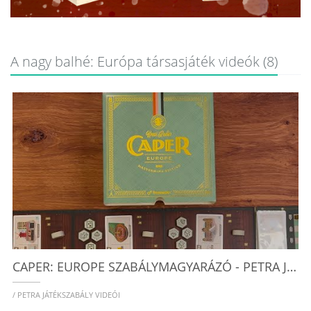
A nagy balhé: Európa társasjáték videók (8)
/
CAPER: EUROPE SZABÁLYMAGYARÁZÓ - PETRA JÁTÉKSZABÁLY VIDEÓI
/ PETRA JÁTÉKSZABÁLY VIDEÓI