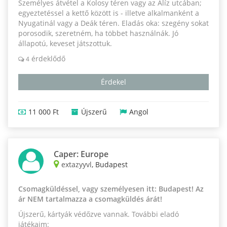
Személyes átvétel a Kolosy téren vagy az Alíz utcában;
egyeztetéssel a kettő között is - illetve alkalmanként a
Nyugatinál vagy a Deák téren. Eladás oka: szegény sokat
porosodik, szeretném, ha többet használnák. Jó
állapotú, keveset játszottuk.
érdeklődő
4
Érdekel
11 000 Ft
Újszerű
Angol
Caper: Europe
extazyyvl
, Budapest
Csomagküldéssel, vagy személyesen itt: Budapest! Az
ár NEM tartalmazza a csomagküldés árát!
Újszerű, kártyák védőzve vannak. További eladó
játékaim: