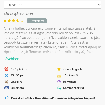
TÁRSASJÁTÉK,
2022
Értékelem!
A nagy balhé: Európa egy könnyen tanulható társasjáték, 2
játékos részére, az átlagos játékidő rövidebb, csak 25 - 35
perc. A játékot 2022-ben jelölték a Golden Geek Awards díjára
Legjobb két személyes játék kategóriában. A társast, a
könnyebb tanulhatósága ellenére, csak 10 éves kortól ajánljuk
kipróbálni. A játékmenet erősen épít a kollekció gyűjtés, a...
2 - 2 játékos
2-en a legjobb
25 - 35 perc
10+ évestől
Egyszerű
Bemutató
Ismertető
Kommentek
(6)
7%-kal olcsóbb a BoardGameZonenél az átlagárhoz képest!