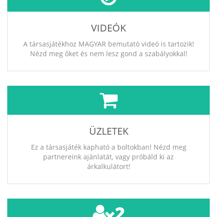
VIDEÓK
A társasjátékhoz MAGYAR bemutató videó is tartozik!
Nézd meg őket és nem lesz gond a szabályokkal!
ÜZLETEK
Ez a társasjáték kapható a boltokban! Nézd meg
partnereink ajánlatát, vagy próbáld ki az
árkalkulátort!
2