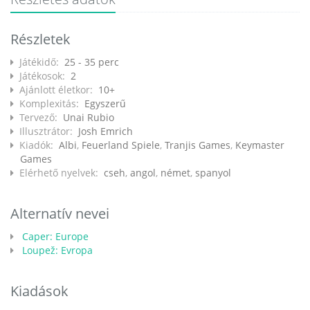
Részletek
Játékidő:
25 - 35 perc
Játékosok:
2
Ajánlott életkor:
10+
Komplexitás:
Egyszerű
Tervező:
Unai Rubio
Illusztrátor:
Josh Emrich
Kiadók:
Albi
,
Feuerland Spiele
,
Tranjis Games
,
Keymaster
Games
Elérhető nyelvek:
cseh
,
angol
,
német
,
spanyol
Alternatív nevei
Caper: Europe
Loupež: Evropa
Kiadások