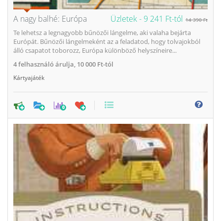
A nagy balhé: Európa
Üzletek -
9 241 Ft-tól
14 390 Ft
Te lehetsz a legnagyobb bűnözői lángelme, aki valaha bejárta
Európát. Bűnözői lángelmeként az a feladatod, hogy tolvajokból
álló csapatot toborozz, Európa különböző helyszíneire...
4
felhasználó árulja,
10 000 Ft-tól
Kártyajáték
0