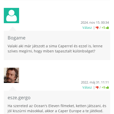
2024. nov 15. 00:34
Válasz
/
+5
Bogame
Valaki aki már játszott a sima Caperrel és ezzel is, lenne
szíves megírni, hogy miben tapasztalt különbséget?
2022. máj 31. 11:11
Válasz
/
+9
esze.gergo
Ha szereted az Ocean's Eleven filmeket, ketten játszani, és
jól kiszúrni másokkal, akkor a Caper Europe a te játékod.