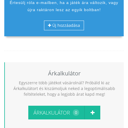
Értesülj róla e-mailben, ha a játék ára változik, vagy
újra raktáron lesz az egyik boltban!
Új hozzáadása
Árkalkulátor
Egyszerre több játékot vásárolnál? Próbáld ki az
Árkalkulátort és kiszámoljuk neked a legoptimálisabb
feltételeket, hogy a legjobb árat kapd meg!
ÁRKALKULÁTOR
0