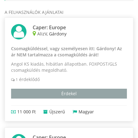
A FELHASZNÁLÓK AJÁNLATAI
Caper: Europe
AlizV
, Gárdony
Csomagküldéssel, vagy személyesen itt: Gárdony! Az
ár NEM tartalmazza a csomagküldés árát!
Angol KS kiadás, hibátlan állapotban. FOXPOST/GLS
csomagküldés megoldható.
érdeklődő
1
Érdekel
11 000 Ft
Újszerű
Magyar
Caper: Europe