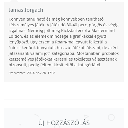
tamas.forgach
Könnyen tanulható és még könnyebben tanítható
kétszemélyes játék. A játékidő 30-40 perc, pörgős és végig
izgalmas. Nemrég jött meg Kickstarterről a Mastermind
Edition, és az elemek minősége a grafikákkal együtt
lenyűgöző. Úgy érzem a Roam-mal együtt felkerül a
"nincs kedünk bonyolult, hosszú játékot játszani, de azért
játszanánk valami jót" kategóriába. Mostanában próbálok
kétszemélyes játékokat keresni és tökéletes választásnak
bizonyult, pedig féltem kicsit ettől a kategóriától.
Szerkesztve:
2023. nov 28. 17:08
ÚJ HOZZÁSZÓLÁS