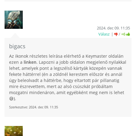
2024. dec 09. 11:35
Válasz
/
+6
bigacs
Az ikonok részletes leírása elérhető a Keymaster oldalán
ezen a
linken
. Lapozni a jobb oldalon megjelenő nyilakkal
lehet, amelyek pont a legszélső kártyák közepén vannak
fekete háttérrel (én a zöldnél kerestem először és annál
úgy beleolvadt a háttérbe, hogy eltartott pár pillanatig
mire észrevettem, mert az alsó csúszkát próbáltam
mozgatni mindenáron, amit egyébként meg nem is lehet
😅).
Szerkesztve:
2024. dec 09. 11:35