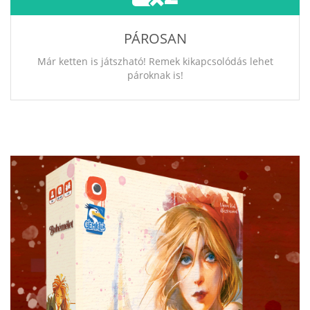
PÁROSAN
Már ketten is játszható! Remek kikapcsolódás lehet
pároknak is!