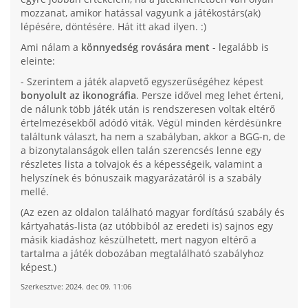
mozzanat, amikor hatással vagyunk a játékostárs(ak)
lépésére, döntésére. Hát itt akad ilyen. :)
Ami nálam a
könnyedség rovására ment
- legalább is
eleinte:
- Szerintem a játék alapvető egyszerűségéhez képest
bonyolult az ikonográfia
. Persze idővel meg lehet érteni,
de nálunk több játék után is rendszeresen voltak eltérő
értelmezésekből adódó viták. Végül minden kérdésünkre
találtunk választ, ha nem a szabályban, akkor a BGG-n, de
a bizonytalanságok ellen talán szerencsés lenne egy
részletes lista a tolvajok és a képességeik, valamint a
helyszínek és bónuszaik magyarázatáról is a szabály
mellé.
(Az ezen az oldalon található magyar fordítású szabály és
kártyahatás-lista (az utóbbiból az eredeti is) sajnos egy
másik kiadáshoz készülhetett, mert nagyon eltérő a
tartalma a játék dobozában megtalálható szabályhoz
képest.)
Szerkesztve:
2024. dec 09. 11:06