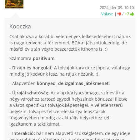
2024. dec 09. 10:10
Válasz
/
+7
Kooczka
Csatlakozva a korábbi vélemények lelkesedéséhez: nálunk
is nagy kedvenc a férjemmel. BGA-n játszottuk eddig, de
másfél év után végre beszereztük itthonra is. :)
Számomra
pozitívum
:
-
Dizájn és hangulat
: A tolvajok karaktere jópofa, valahogy
mindig jó kedvünk lesz, ha rájuk nézünk. :)
- Alapvetően
könnyed, de izgalmas játékmenet
.
-
Újrajátszhatóság
: Az alap kártyacsomagot színesítik a
négy városhoz tartozó egyedi helyszínek bónuszai illetve
a város-specifikus tolvajok képességei. A véletlenszerű
helyszín, tolvaj és felszereléskártya leosztások
függvényében mindig az aktuális helyzethez kell
igazítanom a taktikámat.
-
Interakció:
bár nem alapvető szükségletem, de egy ideje
egyre jobban értékelem, ha a játékmenetben van olyan