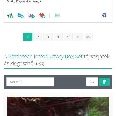
Sci-Fi
,
Kiegészítő
,
Könyv
0
1
2
3
4
5
>
>>
A
Battletech Introductory Box Set
társasjáték
és kiegészítői (88)
6