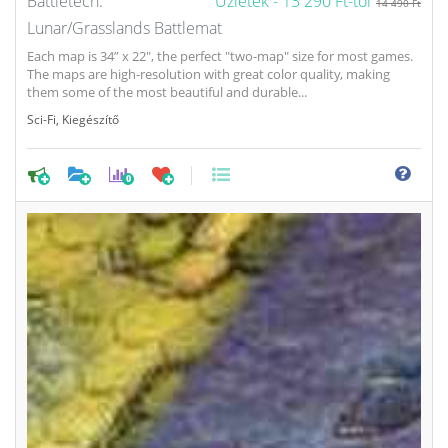
Battletech:
Üzletek -
13 290 Ft-tól
14 490 Ft
Lunar/Grasslands Battlemat
Each map is 34” x 22", the perfect "two-map" size for most games.
The maps are high-resolution with great color quality, making
them some of the most beautiful and durable...
Sci-Fi
,
Kiegészítő
0