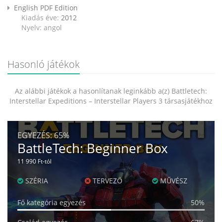
English PDF Edition
Kiadás éve:
2012
Nyelv: angol
Hasonló játékok
Az alábbi játékok a hasonlítanak leginkább a(z) Battletech:
Interstellar Expeditions – Interstellar Players 3 társasjátékhoz
EGYEZÉS:
65%
BattleTech: Beginner Box
11 990 Ft-tól
SZÉRIA
TERVEZŐ
MŰVÉSZ
Fő kategória egyezés
50%