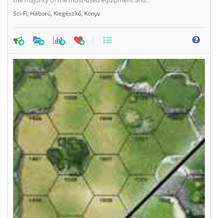
Sci-Fi
,
Háború
,
Kiegészítő
,
Könyv
0