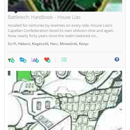
Battletech: Handbook – House Liao
Assailed for centuries by enemies on every side, House Liao’s
Capellan Confederation faced its own oblivion time and again.
Now, nearly forty years since the realm teetered on...
Sci-Fi
,
Háború
,
Kiegészítő
,
Harc
,
Miniatűrök
,
Könyv
0