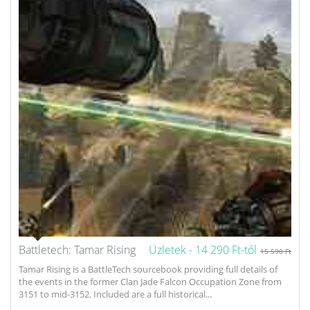
Battletech: Tamar Rising
Üzletek -
14 290 Ft-tól
15 590 Ft
Tamar Rising is a BattleTech sourcebook providing full details of
the events in the former Clan Jade Falcon Occupation Zone from
3151 to mid-3152. Included are a full historical...