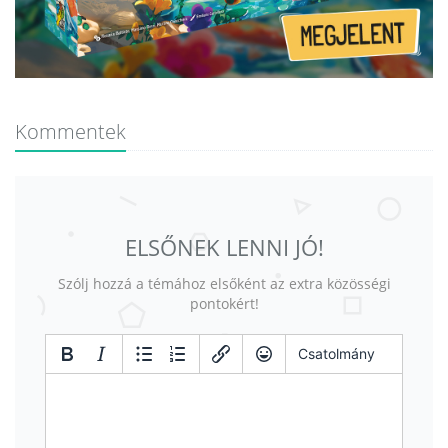
Kommentek
ELSŐNEK LENNI JÓ!
Szólj hozzá a témához elsőként az extra közösségi
pontokért!
Csatolmány