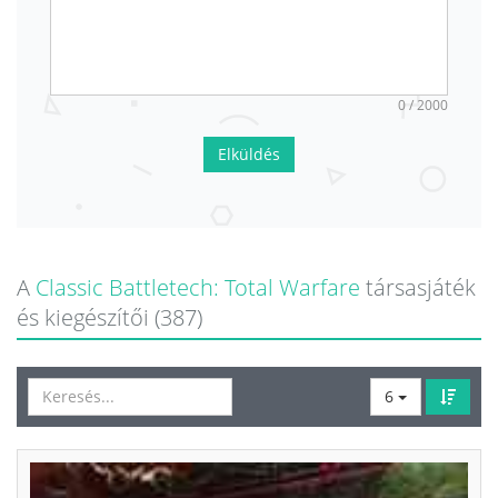
0 / 2000
Elküldés
A
Classic Battletech: Total Warfare
társasjáték
és kiegészítői (387)
6