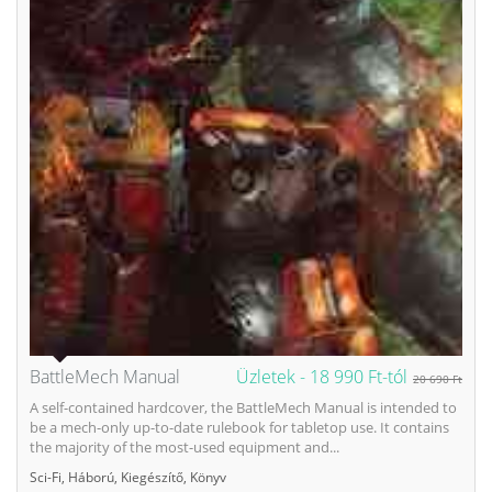
BattleMech Manual
Üzletek -
18 990 Ft-tól
20 690 Ft
A self-contained hardcover, the BattleMech Manual is intended to
be a mech-only up-to-date rulebook for tabletop use. It contains
the majority of the most-used equipment and...
Sci-Fi
,
Háború
,
Kiegészítő
,
Könyv