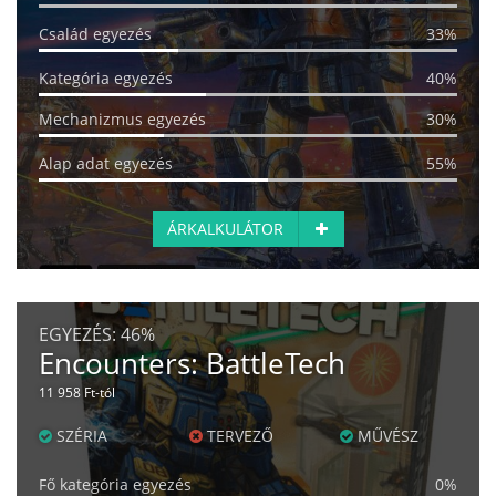
Család egyezés
33%
Kategória egyezés
40%
Mechanizmus egyezés
30%
Alap adat egyezés
55%
ÁRKALKULÁTOR
EGYEZÉS:
46%
Encounters: BattleTech
11 958 Ft-tól
SZÉRIA
TERVEZŐ
MŰVÉSZ
Fő kategória egyezés
0%