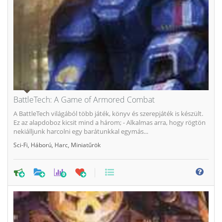
BattleTech: A Game of Armored Combat
A BattleTech világából több játék, könyv és szerepjáték is készült.
Ez az alapdoboz kicsit mind a három; - Alkalmas arra, hogy rögtön
nekiálljunk harcolni egy barátunkkal egymás...
Sci-Fi
,
Háború
,
Harc
,
Miniatűrök
0