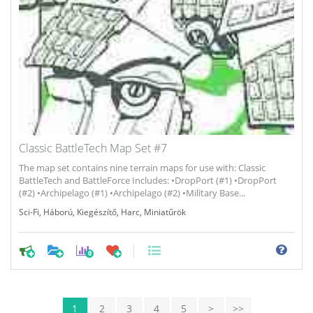
Classic BattleTech Map Set #7
The map set contains nine terrain maps for use with: Classic
BattleTech and BattleForce Includes: •DropPort (#1) •DropPort
(#2) •Archipelago (#1) •Archipelago (#2) •Military Base...
Sci-Fi
,
Háború
,
Kiegészítő
,
Harc
,
Miniatűrök
0
1
2
3
4
5
>
>>