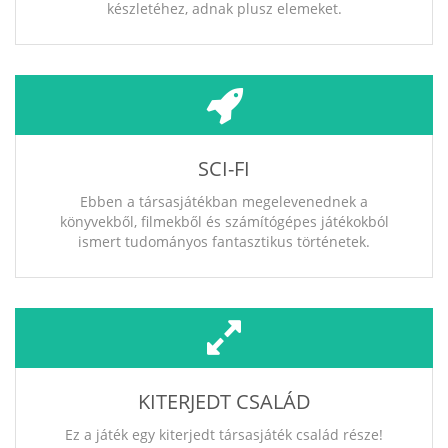
készletéhez, adnak plusz elemeket.
SCI-FI
Ebben a társasjátékban megelevenednek a
könyvekből, filmekből és számítógépes játékokból
ismert tudományos fantasztikus történetek.
KITERJEDT CSALÁD
Ez a játék egy kiterjedt társasjáték család része!