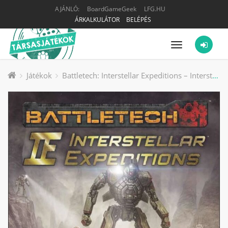
AJÁNLÓ:
BoardGameGeek
LFG.HU
ÁRKALKULÁTOR
BELÉPÉS
Menü
Játékok
Battletech: Interstellar Expeditions – Interstellar Players 3 társasjáték kiegészítő