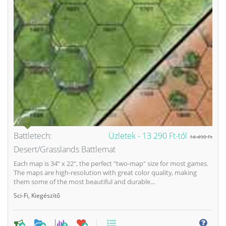
Battletech:
Üzletek -
13 290 Ft-tól
14 490 Ft
Desert/Grasslands Battlemat
Each map is 34” x 22", the perfect "two-map" size for most games.
The maps are high-resolution with great color quality, making
them some of the most beautiful and durable...
Sci-Fi
,
Kiegészítő
0