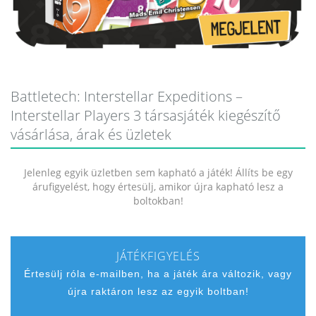
Battletech: Interstellar Expeditions –
Interstellar Players 3 társasjáték kiegészítő
vásárlása, árak és üzletek
Jelenleg egyik üzletben sem kapható a játék! Állíts be egy
árufigyelést, hogy értesülj, amikor újra kapható lesz a
boltokban!
JÁTÉKFIGYELÉS
Értesülj róla e-mailben, ha a játék ára változik, vagy
újra raktáron lesz az egyik boltban!