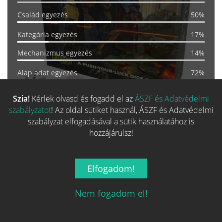
Család egyezés
50%
Kategória egyezés
17%
Mechanizmus egyezés
14%
Alap adat egyezés
72%
Szia!
Kérlek olvasd és fogadd el az
ÁSZF és Adatvédelmi
ÁRKALKULÁTOR
szabályzatot
! Az oldal sütiket használ, ÁSZF és Adatvédelmi
szabályzat elfogadásával a sütik használatához is
hozzájárulsz!
EGYEZÉS:
46%
BattleTech: A Game of
Elfogadom!
Armored Combat
22 990 Ft-tól
Nem fogadom el!
SZÉRIA
TERVEZŐ
MŰVÉSZ