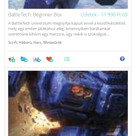
BattleTech: Beginner Box
Üzletek -
11 990 Ft-tól
A BattleTech univerzium megnyitja kapuit evvel a kezdőkészlettel,
mely egy ember játékához elég. Amennyiben barátainkat
szeretnénk kihívni egy meccsre, úgy nekik is szükségük...
Sci-Fi
,
Háború
,
Harc
,
Miniatűrök
0