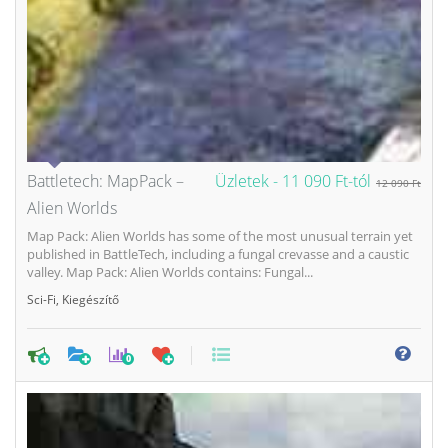
Battletech: MapPack –
Üzletek -
11 090 Ft-tól
12 090 Ft
Alien Worlds
Map Pack: Alien Worlds has some of the most unusual terrain yet
published in BattleTech, including a fungal crevasse and a caustic
valley. Map Pack: Alien Worlds contains: Fungal...
Sci-Fi
,
Kiegészítő
0