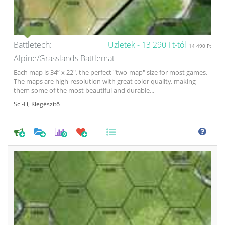
Battletech:
Üzletek -
13 290 Ft-tól
14 490 Ft
Alpine/Grasslands Battlemat
Each map is 34” x 22", the perfect "two-map" size for most games.
The maps are high-resolution with great color quality, making
them some of the most beautiful and durable...
Sci-Fi
,
Kiegészítő
0