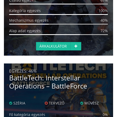
Család egyezés
67%
Kategória egyezés
100%
Mechanizmus egyezés
40%
Alap adat egyezés
72%
ÁRKALKULÁTOR
EGYEZÉS:
46%
BattleTech: Interstellar
Operations – BattleForce
SZÉRIA
TERVEZŐ
MŰVÉSZ
Fő kategória egyezés
0%