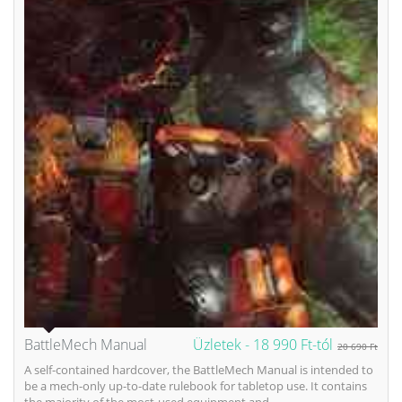
BattleMech Manual
Üzletek -
18 990 Ft-tól
20 690 Ft
A self-contained hardcover, the BattleMech Manual is intended to
be a mech-only up-to-date rulebook for tabletop use. It contains
the majority of the most-used equipment and...