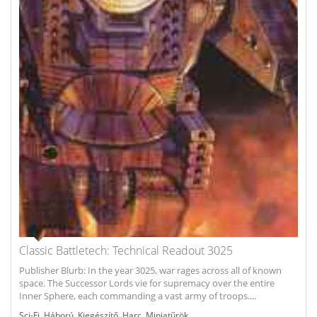
Classic Battletech: Technical Readout 3025
Publisher Blurb: In the year 3025, war rages across all of known
space. The Successor Lords vie for supremacy over the entire
Inner Sphere, each commanding a vast army of troops....
Sci-Fi
,
Háború
,
Kiegészítő
,
Harc
,
Miniatűrök