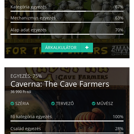
Kategória egyezés
67%
Mechanizmus egyezés
63%
Alap adat egyezés
70%
ÁRKALKULÁTOR
EGYEZÉS:
75%
Caverna: The Cave Farmers
36 990 Ft-tól
SZÉRIA
TERVEZŐ
MŰVÉSZ
Fő kategória egyezés
100%
Család egyezés
28%