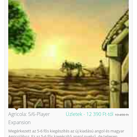
Agricola: 5/6-Player
Üzletek -
12 390 Ft-tól
13 490 Ft
Expansion
Megérkezett az 5-6 fős kiegészítés az új kiadású angol és magyar
Agricolához. Ez az 5-6 fős kiegészítő angol nyelvű, de teljesen