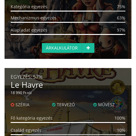
Kategória egyezés
75%
Mechanizmus egyezés
63%
Alap adat egyezés
97%
ÁRKALKULÁTOR
EGYEZÉS:
57%
Le Havre
18 990 Ft-tól
SZÉRIA
TERVEZŐ
MŰVÉSZ
Fő kategória egyezés
100%
Család egyezés
10%