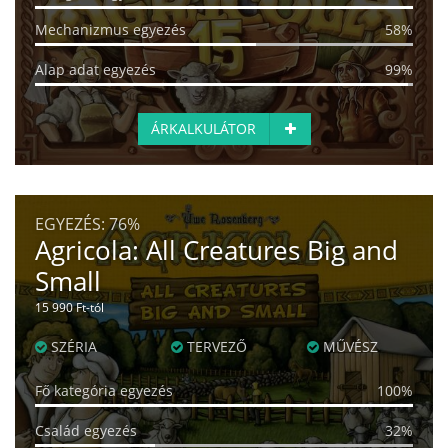
Mechanizmus egyezés
58%
Alap adat egyezés
99%
ÁRKALKULÁTOR
EGYEZÉS:
76%
Agricola: All Creatures Big and
Small
15 990 Ft-tól
SZÉRIA
TERVEZŐ
MŰVÉSZ
Fő kategória egyezés
100%
Család egyezés
32%