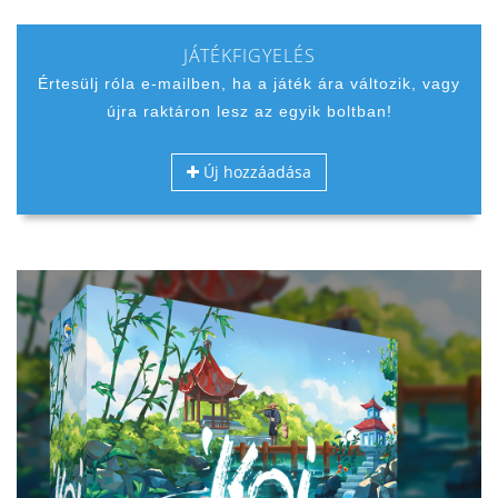
JÁTÉKFIGYELÉS
Értesülj róla e-mailben, ha a játék ára változik, vagy
újra raktáron lesz az egyik boltban!
Új hozzáadása