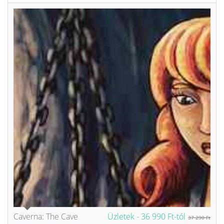
Caverna: The Cave
Üzletek -
36 990 Ft-tól
37 290 Ft