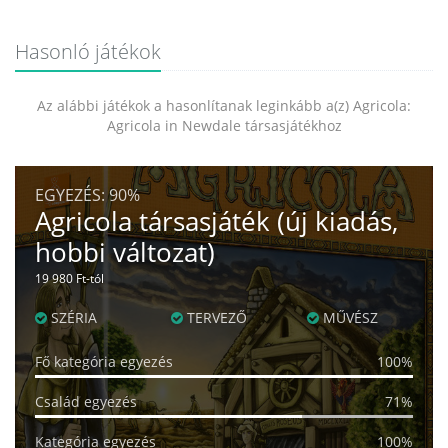
Hasonló játékok
Az alábbi játékok a hasonlítanak leginkább a(z) Agricola:
Agricola in Newdale társasjátékhoz
EGYEZÉS:
90%
Agricola társasjáték (új kiadás,
hobbi változat)
19 980 Ft-tól
SZÉRIA
TERVEZŐ
MŰVÉSZ
Fő kategória egyezés
100%
Család egyezés
71%
Kategória egyezés
100%