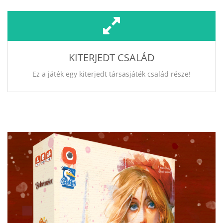
KITERJEDT CSALÁD
Ez a játék egy kiterjedt társasjáték család része!