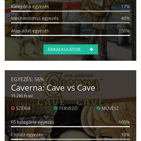
Kategória egyezés
17%
Mechanizmus egyezés
40%
Alap adat egyezés
100%
ÁRKALKULÁTOR
EGYEZÉS:
56%
Caverna: Cave vs Cave
15 290 Ft-tól
SZÉRIA
TERVEZŐ
MŰVÉSZ
Fő kategória egyezés
100%
Család egyezés
10%