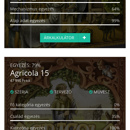
Mechanizmus egyezés
64%
Alap adat egyezés
99%
ÁRKALKULÁTOR
EGYEZÉS:
79%
Agricola 15
47 990 Ft-tól
SZÉRIA
TERVEZŐ
MŰVÉSZ
Fő kategória egyezés
0%
Család egyezés
35%
Kategória egyezés
100%