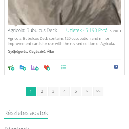
Agricola: Bubulcus Deck
Üzletek -
5 190 Ft-tól
5 790 Ft
Agricola: Bubulcus Deck contains 120 occupation and minor
improvement cards for use with the revised edition of Agricola.
Gyűjtögetés
,
Kiegészítő
,
Állat
0
1
2
3
4
5
>
>>
Részletes adatok