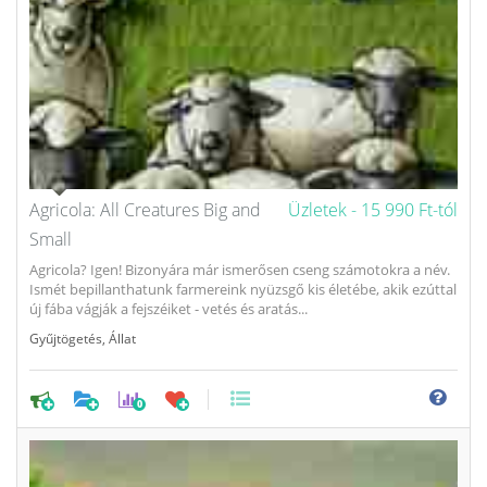
Agricola: All Creatures Big and
Üzletek -
15 990 Ft-tól
Small
Agricola? Igen! Bizonyára már ismerősen cseng számotokra a név.
Ismét bepillanthatunk farmereink nyüzsgő kis életébe, akik ezúttal
új fába vágják a fejszéiket - vetés és aratás...
Gyűjtögetés
,
Állat
0