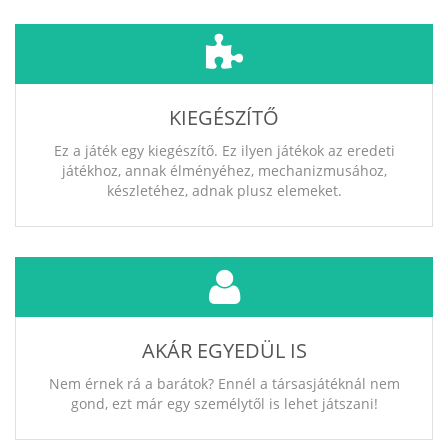
KIEGÉSZÍTŐ
Ez a játék egy kiegészítő. Ez ilyen játékok az eredeti
játékhoz, annak élményéhez, mechanizmusához,
készletéhez, adnak plusz elemeket.
AKÁR EGYEDÜL IS
Nem érnek rá a barátok? Ennél a társasjátéknál nem
gond, ezt már egy személytől is lehet játszani!