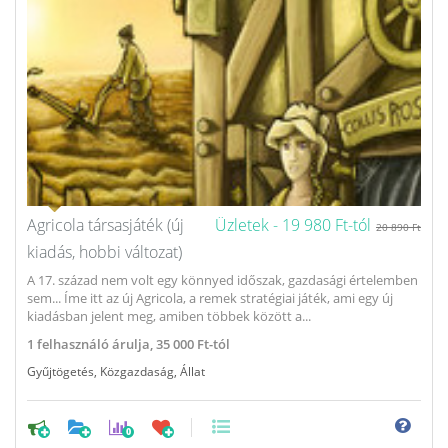
Agricola társasjáték (új
Üzletek -
19 980 Ft-tól
20 890 Ft
kiadás, hobbi változat)
A 17. század nem volt egy könnyed időszak, gazdasági értelemben
sem... Íme itt az új Agricola, a remek stratégiai játék, ami egy új
kiadásban jelent meg, amiben többek között a...
1
felhasználó árulja,
35 000 Ft-tól
Gyűjtögetés
,
Közgazdaság
,
Állat
0