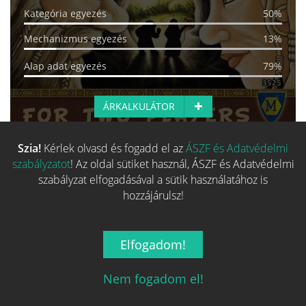
Kategória egyezés
50%
Mechanizmus egyezés
13%
Alap adat egyezés
79%
ÁRKALKULÁTOR
Szia!
Kérlek olvasd és fogadd el az
ÁSZF és Adatvédelmi
Több hasonló játék keresése
szabályzatot
! Az oldal sütiket használ, ÁSZF és Adatvédelmi
szabályzat elfogadásával a sütik használatához is
hozzájárulsz!
Elfogadom!
Nem fogadom el!