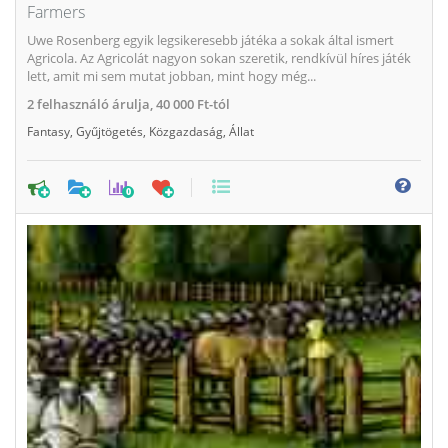
Farmers
Uwe Rosenberg egyik legsikeresebb játéka a sokak által ismert
Agricola. Az Agricolát nagyon sokan szeretik, rendkívül híres játék
lett, amit mi sem mutat jobban, mint hogy még...
2
felhasználó árulja,
40 000 Ft-tól
Fantasy
,
Gyűjtögetés
,
Közgazdaság
,
Állat
0