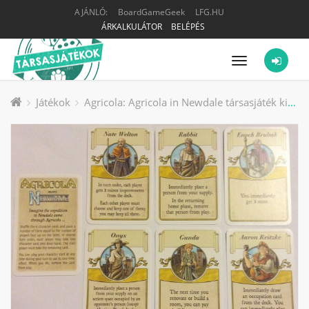
AJÁNLÓ:
BoardGameGeek
LFG.HU
ÁRKALKULÁTOR
BELÉPÉS
Menü
Játékok
Agricola: Agricola in Newdale társasjáték kiegészítő