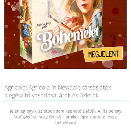
Agricola: Agricola in Newdale társasjáték
kiegészítő vásárlása, árak és üzletek
Jelenleg egyik üzletben sem kapható a játék! Állíts be egy
árufigyelést, hogy értesülj, amikor újra kapható lesz a
boltokban!