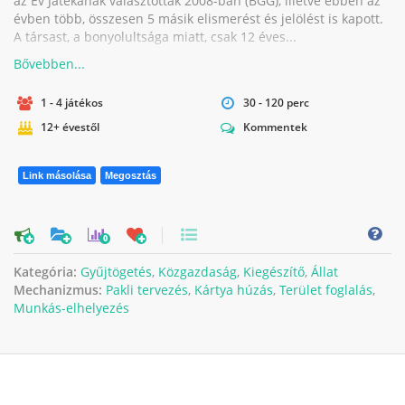
az Év Játékának választották 2008-ban (BGG), illetve ebben az
évben több, összesen 5 másik elismerést és jelölést is kapott.
A társast, a bonyolultsága miatt, csak 12 éves...
1 - 4 játékos
30 - 120 perc
12+ évestől
Kommentek
Link másolása
Megosztás
0
Kategória:
Gyűjtögetés
,
Közgazdaság
,
Kiegészítő
,
Állat
Mechanizmus:
Pakli tervezés
,
Kártya húzás
,
Terület foglalás
,
Munkás-elhelyezés