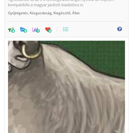
kompatibilis a magyar javított kiadáshoz is.
Gyűjtögetés
,
Közgazdaság
,
Kiegészítő
,
Állat
0