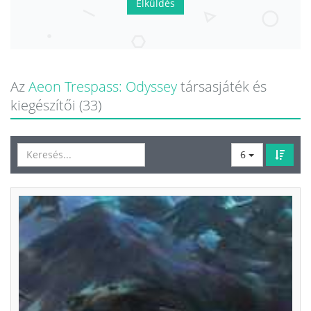
Elküldés
Az
Aeon Trespass: Odyssey
társasjáték és
kiegészítői (33)
6