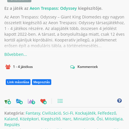
Ez a játék az
Aeon Trespass: Odyssey
kiegészítője.
Az Aeon Trespass: Odyssey – Giant King Diomedes egy nagyon
összetett kiegészítő az Aeon Trespass: Odyssey társasjátékhoz,
1 - 4 játékos részére. Az alapjáték több, összesen 4 jelölést
kapott 2022-ben. A társast, a bonyolultsága miatt, csak 12 éves
kortól ajánljuk kipróbálni. Kooperatív jellegű, a játékmenet
erősen épít a moduláris tábla, a történetmesélés...
1 - 4 játékos
Kommentek
Link másolása
Megosztás
0
Kategória:
Fantasy
,
Civilizáció
,
Sci-Fi
,
Kockajáték
,
Felfedező
,
Kaland
,
Középkori
,
Kiegészítő
,
Harc
,
Miniatűrök
,
Ősi
,
Mitológia
,
Repülés