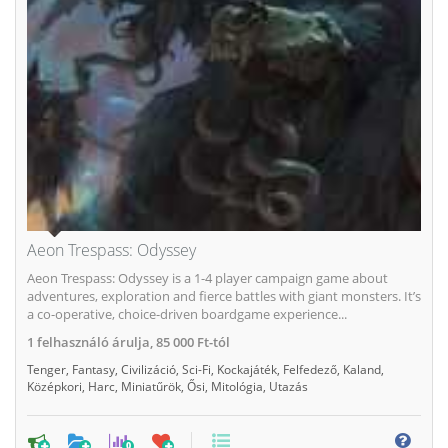
Aeon Trespass: Odyssey
Aeon Trespass: Odyssey is a 1-4 player campaign game about
adventures, exploration and fierce battles with giant monsters. It’s
a co-operative, choice-driven boardgame experience...
1
felhasználó árulja,
85 000 Ft-tól
Tenger
,
Fantasy
,
Civilizáció
,
Sci-Fi
,
Kockajáték
,
Felfedező
,
Kaland
,
Középkori
,
Harc
,
Miniatűrök
,
Ősi
,
Mitológia
,
Utazás
0