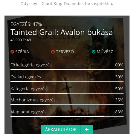
Odyssey – Giant King Diomedes társasjátékhoz
EGYEZÉS:
47%
Tainted Grail: Avalon bukása
43 990 Ft-tól
SZÉRIA
TERVEZŐ
MŰVÉSZ
Fő kategória egyezés
100%
Család egyezés
30%
Kategória egyezés
50%
Mechanizmus egyezés
35%
Alap adat egyezés
83%
ÁRKALKULÁTOR