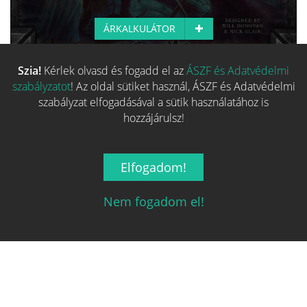
ÁRKALKULÁTOR
Szia!
Kérlek olvasd és fogadd el az
ÁSZF és Adatvédelmi
Több hasonló játék keresése
szabályzatot
! Az oldal sütiket használ, ÁSZF és Adatvédelmi
szabályzat elfogadásával a sütik használatához is
hozzájárulsz!
Elfogadom!
Nem fogadom el!
Magyarország társasjáték keresője!
A társasjáték érték!