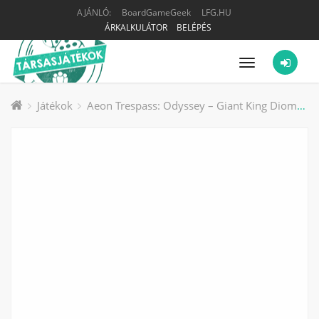
AJÁNLÓ:
BoardGameGeek
LFG.HU
ÁRKALKULÁTOR
BELÉPÉS
Menü
Játékok
Aeon Trespass: Odyssey – Giant King Diomedes társasjáték kiegészítő