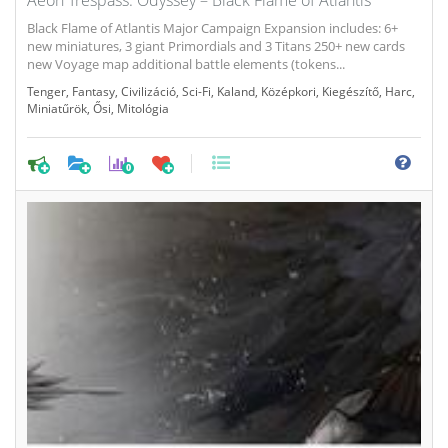
Black Flame of Atlantis Major Campaign Expansion includes: 6+
new miniatures, 3 giant Primordials and 3 Titans 250+ new cards
new Voyage map additional battle elements (tokens...
Tenger
,
Fantasy
,
Civilizáció
,
Sci-Fi
,
Kaland
,
Középkori
,
Kiegészítő
,
Harc
,
Miniatűrök
,
Ősi
,
Mitológia
0