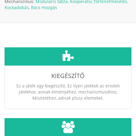
Mechanizmus:
Moduláris tábla
,
Kooperatív
,
Történetmesélés
,
Kockadobás
,
Rács mozgás
KIEGÉSZÍTŐ
Ez a játék egy kiegészítő. Ez ilyen játékok az eredeti
játékhoz, annak élményéhez, mechanizmusához,
készletéhez, adnak plusz elemeket.