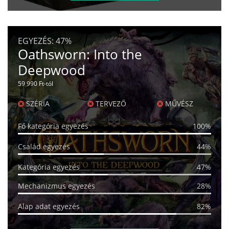
EGYEZÉS:
47%
Oathsworn: Into the
Deepwood
59 990 Ft-tól
SZÉRIA
TERVEZŐ
MŰVÉSZ
Fő kategória egyezés
100%
Család egyezés
44%
Kategória egyezés
47%
Mechanizmus egyezés
28%
Alap adat egyezés
82%