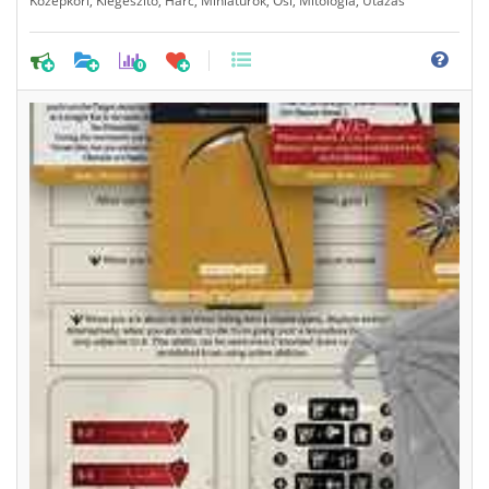
Középkori
Kiegészítő
Harc
Miniatűrök
Ősi
Mitológia
Utazás
0