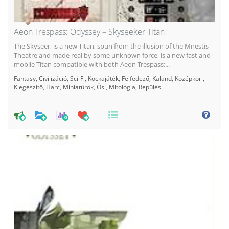
Aeon Trespass: Odyssey – Skyseeker Titan
The Skyseer, is a new Titan, spun from the illusion of the Mnestis
Theatre and made real by some unknown force, is a new fast and
mobile Titan compatible with both Aeon Trespass:...
Fantasy
,
Civilizáció
,
Sci-Fi
,
Kockajáték
,
Felfedező
,
Kaland
,
Középkori
,
Kiegészítő
,
Harc
,
Miniatűrök
,
Ősi
,
Mitológia
,
Repülés
0