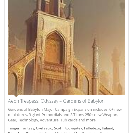
Aeon Trespass: Odyssey – Gardens of Babylon
Gardens of Babylon Major Campaign Expansion includes: 6+ new
miniatures, 3 giant Primordials and 3 Titans 250+ new Weapon,
Gear, Technology, Adventure Hub cards and more...
Tenger
,
Fantasy
,
Civilizáció
,
Sci-Fi
,
Kockajáték
,
Felfedező
,
Kaland
,
,
,
,
,
,
,