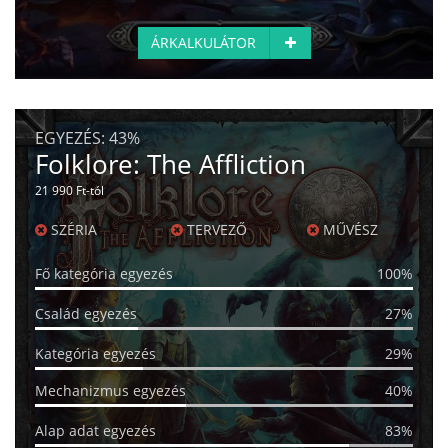
ÁRKALKULÁTOR
EGYEZÉS:
43%
Folklore: The Affliction
21 990 Ft-tól
SZÉRIA
TERVEZŐ
MŰVÉSZ
Fő kategória egyezés
100%
Család egyezés
27%
Kategória egyezés
29%
Mechanizmus egyezés
40%
Alap adat egyezés
83%