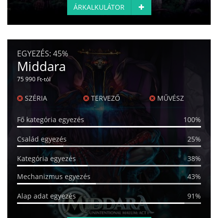
ÁRKALKULÁTOR
EGYEZÉS:
45%
Middara
75 990 Ft-tól
SZÉRIA
TERVEZŐ
MŰVÉSZ
Fő kategória egyezés
100%
Család egyezés
25%
Kategória egyezés
38%
Mechanizmus egyezés
43%
Alap adat egyezés
91%