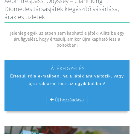
Aeon Trespass: Odyssey – Giant King
Diomedes társasjáték kiegészítő vásárlása,
árak és üzletek
Jelenleg egyik üzletben sem kapható a játék! Állíts be egy
árufigyelést, hogy értesülj, amikor újra kapható lesz a
boltokban!
JÁTÉKFIGYELÉS
Értesülj róla e-mailben, ha a játék ára változik, vagy
újra raktáron lesz az egyik boltban!
Új hozzáadása