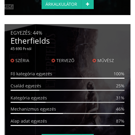
ÁRKALKULÁTOR
EGYEZÉS:
44%
Etherfields
45 690 Ft-tól
SZÉRIA
TERVEZŐ
MŰVÉSZ
Fő kategória egyezés
100%
Család egyezés
25%
Kategória egyezés
31%
Mechanizmus egyezés
46%
Alap adat egyezés
87%