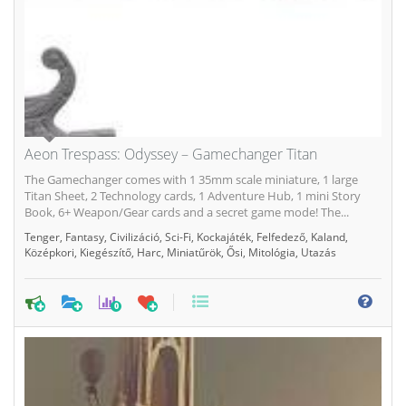
Aeon Trespass: Odyssey – Gamechanger Titan
The Gamechanger comes with 1 35mm scale miniature, 1 large
Titan Sheet, 2 Technology cards, 1 Adventure Hub, 1 mini Story
Book, 6+ Weapon/Gear cards and a secret game mode! The...
Tenger
,
Fantasy
,
Civilizáció
,
Sci-Fi
,
Kockajáték
,
Felfedező
,
Kaland
,
Középkori
,
Kiegészítő
,
Harc
,
Miniatűrök
,
Ősi
,
Mitológia
,
Utazás
0