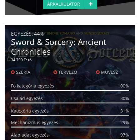
ÁRKALKULÁTOR
EGYEZÉS:
44%
Sword & Sorcery: Ancient
Chronicles
34 790 Ft-tól
SZÉRIA
TERVEZŐ
MŰVÉSZ
Fő kategória egyezés
100%
Család egyezés
30%
Kategória egyezés
31%
Mechanizmus egyezés
29%
Alap adat egyezés
97%