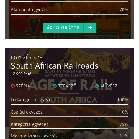
Alap adat egyezés
70%
ÁRKALKULÁTOR
EGYEZÉS:
47%
South African Railroads
12 990 Ft-tól
SZÉRIA
TERVEZŐ
MŰVÉSZ
Fő kategória egyezés
100%
Család egyezés
0%
Kategória egyezés
75%
Mechanizmus egyezés
11%