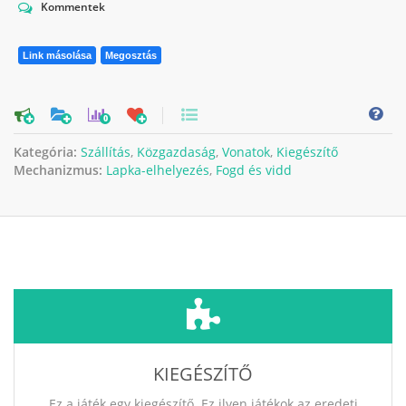
Kommentek
Link másolása
Megosztás
0
Kategória:
Szállítás
,
Közgazdaság
,
Vonatok
,
Kiegészítő
Mechanizmus:
Lapka-elhelyezés
,
Fogd és vidd
KIEGÉSZÍTŐ
Ez a játék egy kiegészítő. Ez ilyen játékok az eredeti