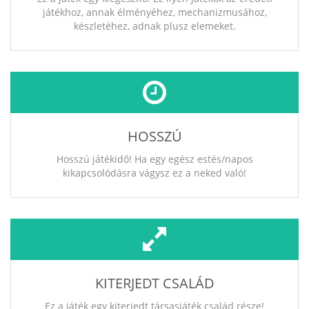
játékhoz, annak élményéhez, mechanizmusához,
készletéhez, adnak plusz elemeket.
HOSSZÚ
Hosszú játékidő! Ha egy egész estés/napos
kikapcsolódásra vágysz ez a neked való!
KITERJEDT CSALÁD
Ez a játék egy kiterjedt társasjáték család része!