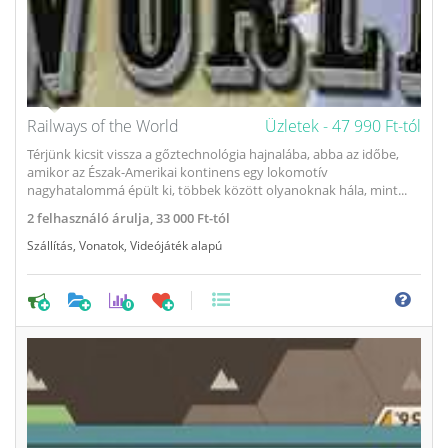
Railways of the World
Üzletek -
47 990 Ft-tól
Térjünk kicsit vissza a gőztechnológia hajnalába, abba az időbe,
amikor az Észak-Amerikai kontinens egy lokomotív
nagyhatalommá épült ki, többek között olyanoknak hála, mint...
2
felhasználó árulja,
33 000 Ft-tól
Szállítás
,
Vonatok
,
Videójáték alapú
0