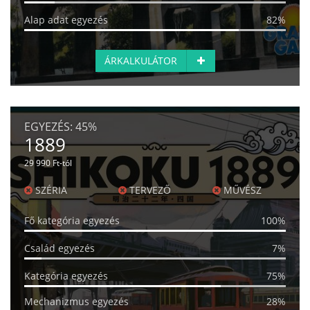
Alap adat egyezés
82%
ÁRKALKULÁTOR
EGYEZÉS:
45%
1889
29 990 Ft-tól
SZÉRIA
TERVEZŐ
MŰVÉSZ
Fő kategória egyezés
100%
Család egyezés
7%
Kategória egyezés
75%
Mechanizmus egyezés
28%