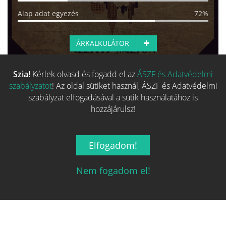
Alap adat egyezés
72%
ÁRKALKULÁTOR
Szia!
Kérlek olvasd és fogadd el az
ÁSZF és Adatvédelmi
Több hasonló játék keresése
szabályzatot
! Az oldal sütiket használ, ÁSZF és Adatvédelmi
szabályzat elfogadásával a sütik használatához is
hozzájárulsz!
Elfogadom!
Nem fogadom el!