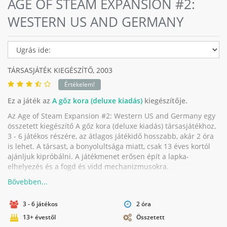
AGE OF STEAM EXPANSION #2:
WESTERN US AND GERMANY
TÁRSASJÁTÉK KIEGÉSZÍTŐ,
2003
Értékelem!
Ez a játék az
A gőz kora (deluxe kiadás)
kiegészítője.
Az Age of Steam Expansion #2: Western US and Germany egy
összetett kiegészítő A gőz kora (deluxe kiadás) társasjátékhoz,
3 - 6 játékos részére, az átlagos játékidő hosszabb, akár 2 óra
is lehet. A társast, a bonyolultsága miatt, csak 13 éves kortól
ajánljuk kipróbálni. A játékmenet erősen épít a lapka-
elhelyezés és a fogd és vidd mechanizmusokra.
3 - 6 játékos
2 óra
13+ évestől
Összetett