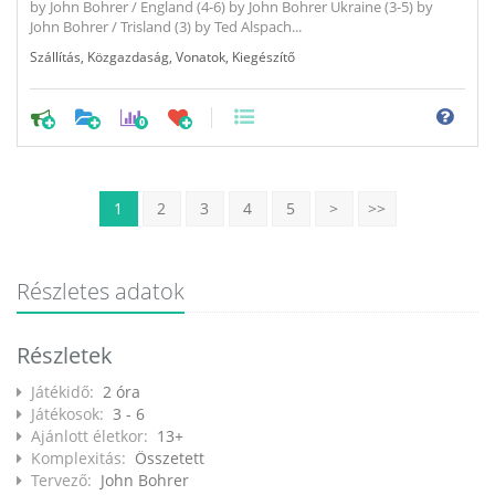
by John Bohrer / England (4-6) by John Bohrer Ukraine (3-5) by
John Bohrer / Trisland (3) by Ted Alspach...
Szállítás
,
Közgazdaság
,
Vonatok
,
Kiegészítő
0
1
2
3
4
5
>
>>
Részletes adatok
Részletek
Játékidő:
2 óra
Játékosok:
3 - 6
Ajánlott életkor:
13+
Komplexitás:
Összetett
Tervező:
John Bohrer