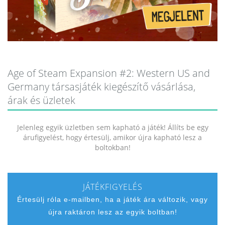
Age of Steam Expansion #2: Western US and
Germany társasjáték kiegészítő vásárlása,
árak és üzletek
Jelenleg egyik üzletben sem kapható a játék! Állíts be egy
árufigyelést, hogy értesülj, amikor újra kapható lesz a
boltokban!
JÁTÉKFIGYELÉS
Értesülj róla e-mailben, ha a játék ára változik, vagy
újra raktáron lesz az egyik boltban!