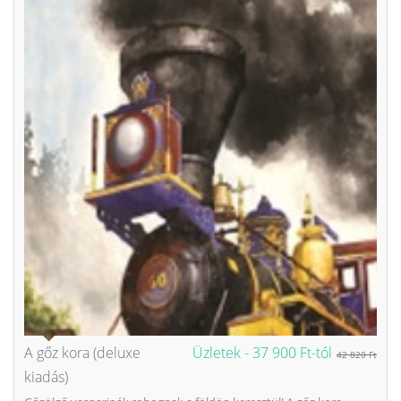
A gőz kora (deluxe
Üzletek -
37 900 Ft-tól
42 820 Ft
kiadás)