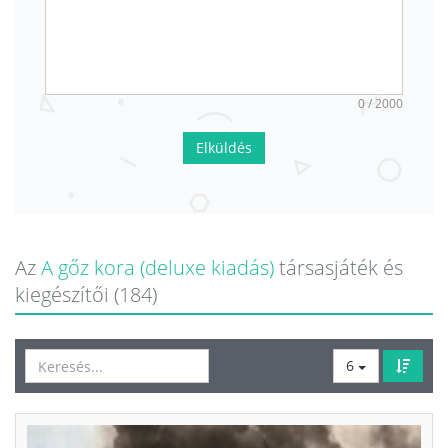
0 / 2000
Elküldés
Az
A gőz kora (deluxe kiadás)
társasjáték és
kiegészítői (184)
6