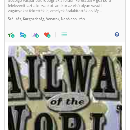
Gőzölgő vasparipák robognak a földön keresztül! A gőz kora
feleleveníti azt a korszakot, amikor az első olyan vasúti
vágányokat fektették le, amelyek átalakították a világ...
Szállítás
,
Közgazdaság
,
Vonatok
,
Napóleon utáni
0