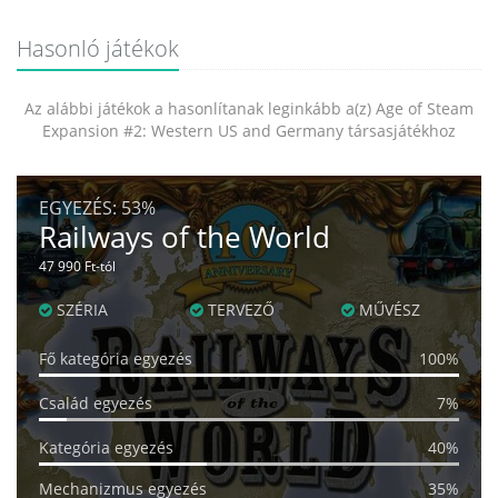
Hasonló játékok
Az alábbi játékok a hasonlítanak leginkább a(z) Age of Steam
Expansion #2: Western US and Germany társasjátékhoz
EGYEZÉS:
53%
Railways of the World
47 990 Ft-tól
SZÉRIA
TERVEZŐ
MŰVÉSZ
Fő kategória egyezés
100%
Család egyezés
7%
Kategória egyezés
40%
Mechanizmus egyezés
35%