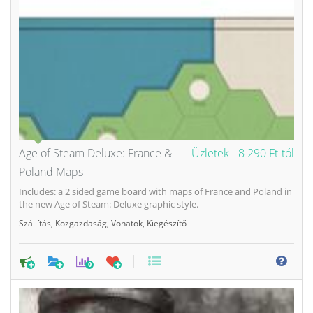
Age of Steam Deluxe: France &
Üzletek -
8 290 Ft-tól
Poland Maps
Includes: a 2 sided game board with maps of France and Poland in
the new Age of Steam: Deluxe graphic style.
Szállítás
,
Közgazdaság
,
Vonatok
,
Kiegészítő
0