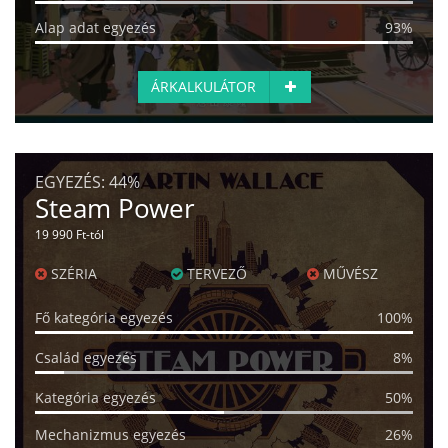
Alap adat egyezés
93%
ÁRKALKULÁTOR
EGYEZÉS:
44%
Steam Power
19 990 Ft-tól
SZÉRIA
TERVEZŐ
MŰVÉSZ
Fő kategória egyezés
100%
Család egyezés
8%
Kategória egyezés
50%
Mechanizmus egyezés
26%