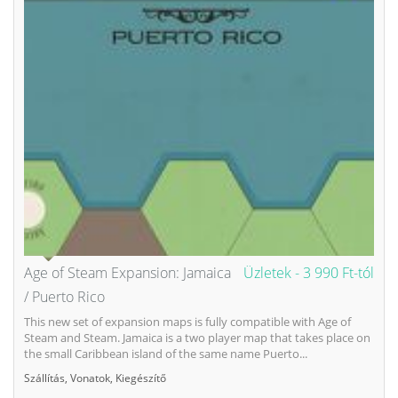
Age of Steam Expansion: Jamaica
Üzletek -
3 990 Ft-tól
/ Puerto Rico
This new set of expansion maps is fully compatible with Age of
Steam and Steam. Jamaica is a two player map that takes place on
the small Caribbean island of the same name Puerto...
Szállítás
,
Vonatok
,
Kiegészítő