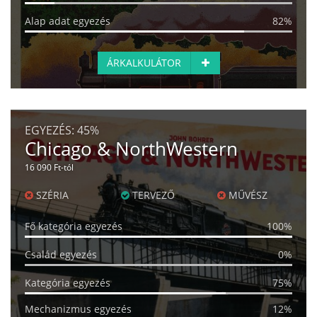
Alap adat egyezés
82%
ÁRKALKULÁTOR
EGYEZÉS:
45%
Chicago & NorthWestern
16 090 Ft-tól
SZÉRIA
TERVEZŐ
MŰVÉSZ
Fő kategória egyezés
100%
Család egyezés
0%
Kategória egyezés
75%
Mechanizmus egyezés
12%