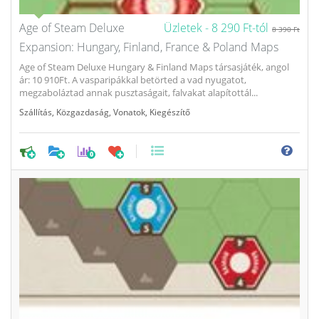
Age of Steam Deluxe
Üzletek -
8 290 Ft-tól
8 390 Ft
Expansion: Hungary, Finland, France & Poland Maps
Age of Steam Deluxe Hungary & Finland Maps társasjáték, angol
ár: 10 910Ft. A vasparipákkal betörted a vad nyugatot,
megzaboláztad annak pusztaságait, falvakat alapítottál...
Szállítás
,
Közgazdaság
,
Vonatok
,
Kiegészítő
0