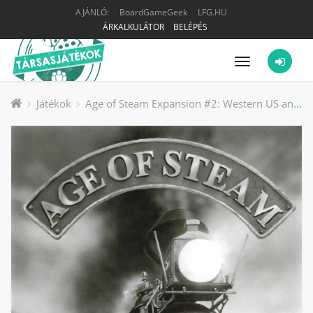
AJÁNLÓ:
BoardGameGeek
LFG.HU
ÁRKALKULÁTOR
BELÉPÉS
Menü
Játékok
Age of Steam Expansion #2: Western US and Germany társasjáték kiegészítő