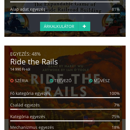
Alap adat egyezés
81%
ÁRKALKULÁTOR
EGYEZÉS:
48%
Ride the Rails
14 990 Ft-tól
SZÉRIA
TERVEZŐ
MŰVÉSZ
Fő kategória egyezés
100%
Család egyezés
7%
Kategória egyezés
75%
Mechanizmus egyezés
18%