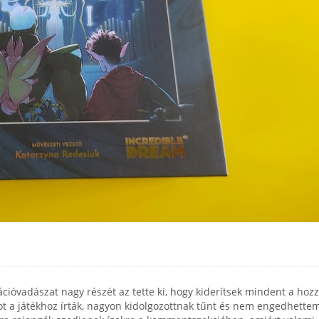
ációvadászat nagy részét az tette ki, hogy kiderítsek mindent a hoz
ágot a játékhoz írták, nagyon kidolgozottnak tűnt és nem engedhette