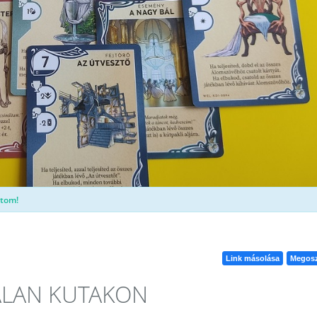
tom!
Link másolása
Megosz
TALAN KUTAKON