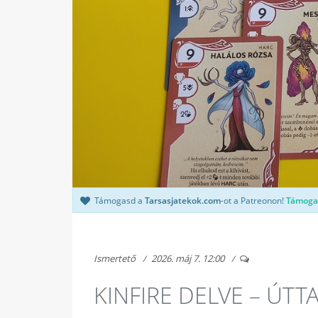
Támogasd a
Tarsasjatekok.com
-ot a Patreonon!
Támoga
Ismertető
2026. máj 7. 12:00
KINFIRE DELVE – ÚT