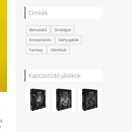
Címkék
Bemutató
Stratégiai
Kooperációs
Kártyajáték
Fantasy
Gémklub
Kapcsolódó játékok
zá
m