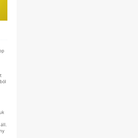
épp
t
ból
uk
áll.
ny