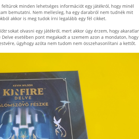
 feltúrok minden lehetséges információt egy játékról, hogy minél
udjam bemutatni. Nem mellesleg, ha egy darabról nem tudnék mit
kból akkor is meg tudok írni legalább egy fél cikket.
lőtt
sokat olvasni egy játékról, mert akkor úgy érzem, hogy akaratla
ire Delve esetében pont megakadt a szemem azon a mondaton, hogy
estvére, úgyhogy azóta nem tudom nem összehasonlítani a kettőt.