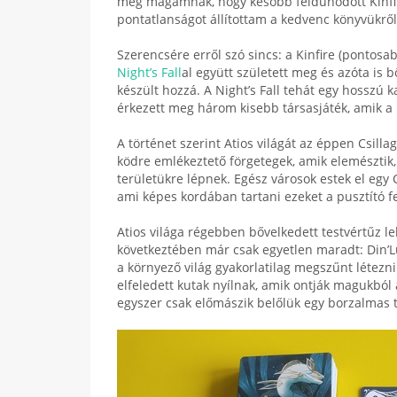
meg magamnak, hogy később feldühödött Kinfir
pontatlanságot állítottam a kedvenc könyvükről 
Szerencsére erről szó sincs: a Kinfire (pontosab
Night’s Fall
al együtt született meg és azóta is 
készült hozzá. A Night’s Fall tehát egy hosszú 
érkezett meg három kisebb társasjáték, amik a 
A történet szerint Atios világát az éppen Csilla
ködre emlékeztető förgetegek, amik elemésztik,
területükre lépnek. Egész városok estek el egy 
ami képes kordában tartani ezeket a pusztító fek
Atios világa régebben bővelkedett testvértűz l
következtében már csak egyetlen maradt: Din’L
a környező világ gyakorlatilag megszűnt létezn
elfeledett kutak nyílnak, amik ontják magukból 
egyszer csak előmászik belőlük egy borzalmas