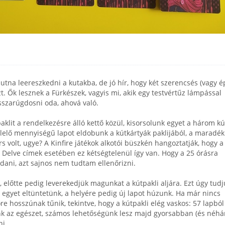
tna leereszkedni a kutakba, de jó hír, hogy két szerencsés (vagy 
t. Ők lesznek a Fürkészek, vagyis mi, akik egy testvértűz lámpással
sszarúgdosni oda, ahová való.
lit a rendelkezésre álló kettő közül, kisorsolunk egyet a három kú
elelő mennyiségű lapot eldobunk a kútkártyák paklijából, a maradék
s volt, ugye? A Kinfire játékok alkotói büszkén hangoztatják, hogy a
A Delve címek esetében ez kétségtelenül így van. Hogy a 25 órásra
ldani, azt sajnos nem tudtam ellenőrizni.
 előtte pedig leverekedjük magunkat a kútpakli aljára. Ezt úgy tudj
l egyet eltüntetünk, a helyére pedig új lapot húzunk. Ha már nincs
e hosszúnak tűnik, tekintve, hogy a kútpakli elég vaskos: 57 lapból 
nk az egészet, számos lehetőségünk lesz majd gyorsabban (és néhá
ni.