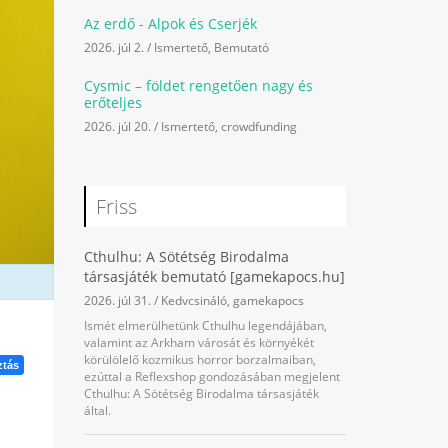
Az erdő - Alpok és Cserjék
2026. júl 2.
/
Ismertető
,
Bemutató
Cysmic – földet rengetően nagy és
erőteljes
2026. júl 20.
/
Ismertető
,
crowdfunding
Friss
Cthulhu: A Sötétség Birodalma
társasjáték bemutató [gamekapocs.hu]
2026. júl 31.
/
Kedvcsináló
,
gamekapocs
Ismét elmerülhetünk Cthulhu legendájában,
valamint az Arkham városát és környékét
körülölelő kozmikus horror borzalmaiban,
tás
ezúttal a Reflexshop gondozásában megjelent
Cthulhu: A Sötétség Birodalma társasjáték
által.