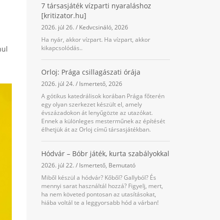
7 társasjáték vízparti nyaraláshoz
[kritizator.hu]
2026. júl 26.
/
Kedvcsináló
,
2026
Ha nyár, akkor vízpart. Ha vízpart, akkor
kikapcsolódás..
nul
Orloj: Prága csillagászati órája
2026. júl 24.
/
Ismertető
,
2026
A gótikus katedrálisok korában Prága főterén
egy olyan szerkezet készült el, amely
évszázadokon át lenyűgözte az utazókat.
Ennek a különleges mesterműnek az építését
élhetjük át az Orloj című társasjátékban.
Hódvár – Bóbr játék, kurta szabályokkal
2026. júl 22.
/
Ismertető
,
Bemutató
Miből készül a hódvár? Kőből? Gallyból? És
mennyi sarat használtál hozzá? Figyelj, mert,
ha nem követed pontosan az utasításokat,
hiába voltál te a leggyorsabb hód a várban!