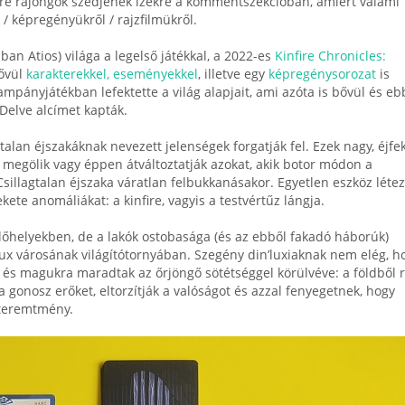
e rajongók szedjenek ízekre a kommentszekcióban, amiért valami
/ képregényükről / rajzfilmükről.
ban Atios) világa a legelső játékkal, a 2022-es
Kinfire Chronicles:
bővül
karakterekkel, eseményekkel
, illetve egy
képregénysorozat
is
kampányjátékban lefektette a világ alapjait, ami azóta is bővül és eb
Delve alcímet kapták.
gtalan éjszakáknak nevezett jelenségek forgatják fel. Ezek nagy, éjfe
 megölik vagy éppen átváltoztatják azokat, akik botor módon a
Csillagtalan éjszaka váratlan felbukkanásakor. Egyetlen eszköz létez
ete anomáliákat: a kinfire, vagyis a testvértűz lángja.
előhelyekben, de a lakók ostobasága (és az ebből fakadó háborúk)
ux városának világítótornyában. Szegény din’luxiaknak nem elég, h
i és magukra maradtak az őrjöngő sötétséggel körülvéve: a földből 
a gonosz erőket, eltorzítják a valóságot és azzal fenyegetnek, hogy
 teremtmény.