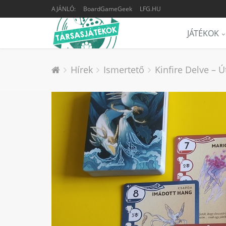
AJÁNLÓ:
BoardGameGeek
LFG.HU
JÁTÉKOK
Hírek
Ismertető
Kinfire Delve – 