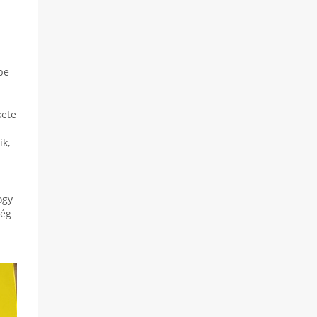
be
kete
ik,
ogy
rég