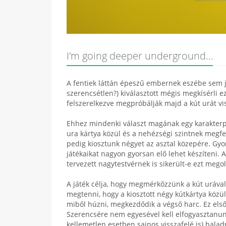
I'm going deeper underground…
A fentiek láttán épeszű embernek eszébe sem ju
szerencsétlen?) kiválasztott mégis megkísérli ez
felszerelkezve megpróbálják majd a kút urát vi
Ehhez mindenki választ magának egy karakterpak
ura kártya közül és a nehézségi szintnek megf
pedig kiosztunk négyet az asztal közepére. Gyor
játékaikat nagyon gyorsan elő lehet készíteni. 
tervezett nagytestvérnek is sikerült-e ezt mego
A játék célja, hogy megmérkőzzünk a kút urával,
megtenni, hogy a kiosztott négy kútkártya közü
miből húzni, megkezdődik a végső harc. Ez elsőr
Szerencsére nem egyesével kell elfogyasztanu
kellemetlen esetben sajnos visszafelé is) halad