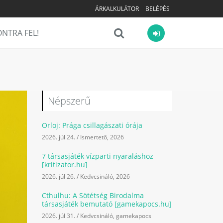
ÁRKALKULÁTOR
BELÉPÉS
NTRA FEL!
Népszerű
Orloj: Prága csillagászati órája
2026. júl 24.
/
Ismertető
,
2026
7 társasjáték vízparti nyaraláshoz
[kritizator.hu]
2026. júl 26.
/
Kedvcsináló
,
2026
Cthulhu: A Sötétség Birodalma
társasjáték bemutató [gamekapocs.hu]
2026. júl 31.
/
Kedvcsináló
,
gamekapocs