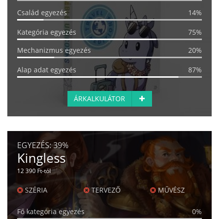
Család egyezés
14%
Kategória egyezés
75%
Mechanizmus egyezés
20%
Alap adat egyezés
87%
ÁRKALKULÁTOR
EGYEZÉS:
39%
Kingless
12 390 Ft-tól
SZÉRIA
TERVEZŐ
MŰVÉSZ
Fő kategória egyezés
0%