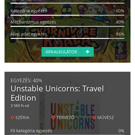
Kategória egyezés
60%
Mechanizmus egyezés
40%
Alap adat egyezés
86%
ÁRKALKULÁTOR
EGYEZÉS:
40%
Unstable Unicorns: Travel
Edition
3 560 Ft-tól
SZÉRIA
TERVEZŐ
MŰVÉSZ
Fő kategória egyezés
0%