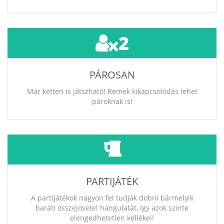
2
PÁROSAN
Már ketten is játszható! Remek kikapcsolódás lehet
pároknak is!
PARTIJÁTÉK
A partijátékok nagyon fel tudják dobni bármelyik
baráti összejövetel hangulatát, így azok szinte
elengedhetetlen kellékei!