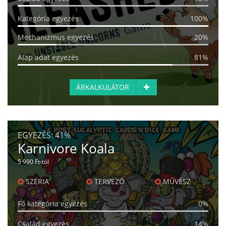
Kategória egyezés
100%
Mechanizmus egyezés
20%
Alap adat egyezés
81%
ÁRKALKULÁTOR
EGYEZÉS:
41%
Karnivore Koala
5 990 Ft-tól
SZÉRIA
TERVEZŐ
MŰVÉSZ
Fő kategória egyezés
0%
Család egyezés
14%