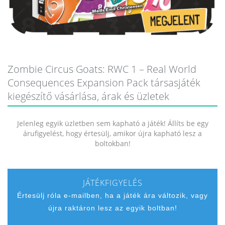
Zombie Circus Goats: RWC 1 – Real World
Consequences Expansion Pack társasjáték
kiegészítő vásárlása, árak és üzletek
Jelenleg egyik üzletben sem kapható a játék! Állíts be egy
árufigyelést, hogy értesülj, amikor újra kapható lesz a
boltokban!
JÁTÉKFIGYELÉS
Értesülj róla e-mailben, ha a játék ára változik, vagy
újra raktáron lesz az egyik boltban!