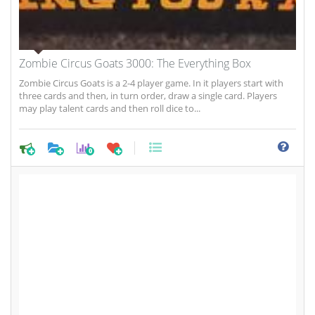
Zombie Circus Goats 3000: The Everything Box
Zombie Circus Goats is a 2-4 player game. In it players start with
three cards and then, in turn order, draw a single card. Players
may play talent cards and then roll dice to...
0