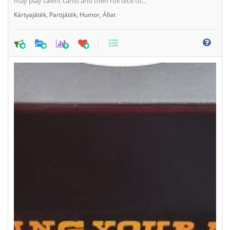
may play talent cards and then roll dice to...
Kártyajáték
,
Partijáték
,
Humor
,
Állat
0