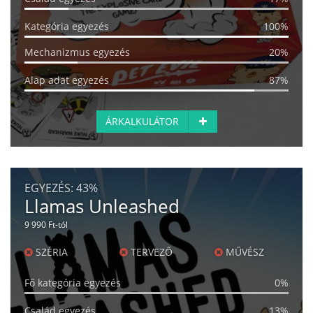
Kategória egyezés
100%
Mechanizmus egyezés
20%
Alap adat egyezés
87%
ÁRKALKULÁTOR
EGYEZÉS:
43%
Llamas Unleashed
9 990 Ft-tól
SZÉRIA
TERVEZŐ
MŰVÉSZ
Fő kategória egyezés
0%
Család egyezés
13%