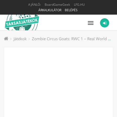
AJÁNLÓ:
BoardGameGeek
LFG.HU
ÁRKALKULÁTOR
BELÉPÉS
Menü
Játékok
Zombie Circus Goats: RWC 1 – Real World Consequences Expansion Pack társasjáték kiegészítő