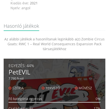
Kiadás éve:
2021
Nyelv: angol
Hasonló játékok
Az alábbi játékok a hasonlítanak leginkább a(z) Zombie Circus
Goats: RWC 1 – Real World Consequences Expansion Pack
társasjátékhoz
EGYEZÉS:
44%
PetEVIL
7 790 Ft-tól
SZÉRIA
TERVEZŐ
MŰVÉSZ
Fő kategória egyezés
0%
Család egyezés
17%