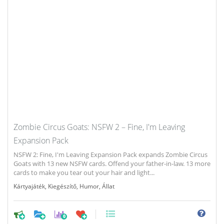
Zombie Circus Goats: NSFW 2 – Fine, I'm Leaving
Expansion Pack
NSFW 2: Fine, I'm Leaving Expansion Pack expands Zombie Circus
Goats with 13 new NSFW cards. Offend your father-in-law. 13 more
cards to make you tear out your hair and light...
Kártyajáték
,
Kiegészítő
,
Humor
,
Állat
0