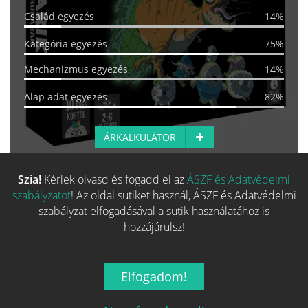
Család egyezés
14%
Kategória egyezés
75%
Mechanizmus egyezés
14%
Alap adat egyezés
82%
ÁRKALKULÁTOR
Szia!
Kérlek olvasd és fogadd el az
ÁSZF és Adatvédelmi
Több hasonló játék keresése
szabályzatot
! Az oldal sütiket használ, ÁSZF és Adatvédelmi
szabályzat elfogadásával a sütik használatához is
hozzájárulsz!
Elfogadom!