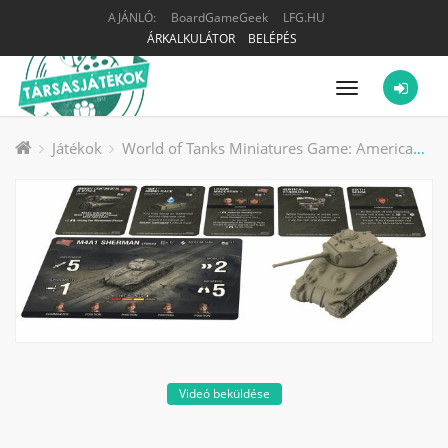
AJÁNLÓ:
BoardGameGeek
LFG.HU
ÁRKALKULÁTOR
BELÉPÉS
Menü
Játékok
World of Tanks Miniatures Game: American – M4A1 Sherman (76mm) társasjáték kiegészítő
Videó beküldése