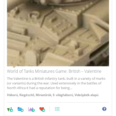
World of Tanks Miniatures Game: British – Valentine
The Valentine is a British infantry tank, built in a variety of marks
(or variants) during the war. Used extensively in the battles of
North Africa it had a reputation for being...
Háború
,
Kiegészítő
,
Miniatűrök
,
II. világháború
,
Videójáték alapú
0