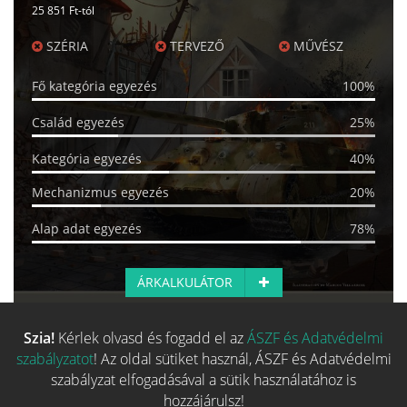
25 851 Ft-tól
SZÉRIA
TERVEZŐ
MŰVÉSZ
Fő kategória egyezés
100%
Család egyezés
25%
Kategória egyezés
40%
Mechanizmus egyezés
20%
Alap adat egyezés
78%
ÁRKALKULÁTOR
Szia!
Kérlek olvasd és fogadd el az
ÁSZF és Adatvédelmi
Több hasonló játék keresése
szabályzatot
! Az oldal sütiket használ, ÁSZF és Adatvédelmi
szabályzat elfogadásával a sütik használatához is
hozzájárulsz!