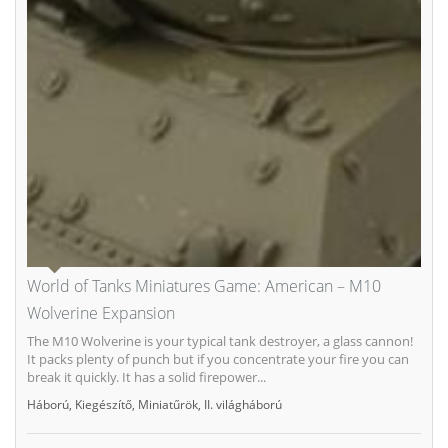
World of Tanks Miniatures Game: American – M10
Wolverine Expansion
The M10 Wolverine is your typical tank destroyer, a glass cannon!
It packs plenty of punch but if you concentrate your fire you can
break it quickly. It has a solid firepower...
Háború
,
Kiegészítő
,
Miniatűrök
,
II. világháború