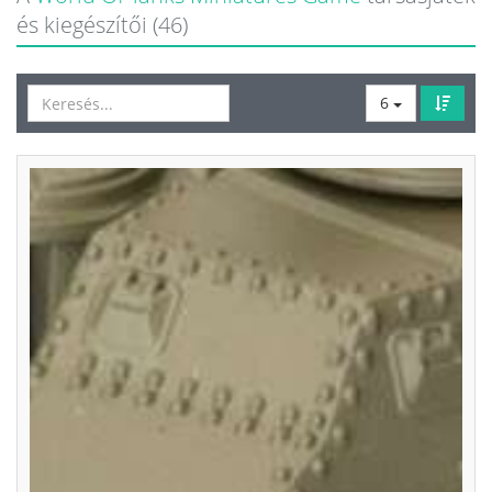
és kiegészítői (46)
6