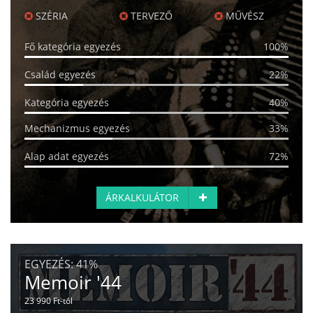
SZÉRIA
TERVEZŐ
MŰVÉSZ
Fő kategória egyezés
100%
Család egyezés
22%
Kategória egyezés
40%
Mechanizmus egyezés
33%
Alap adat egyezés
72%
ÁRKALKULÁTOR
EGYEZÉS:
41%
Memoir '44
23 990 Ft-tól