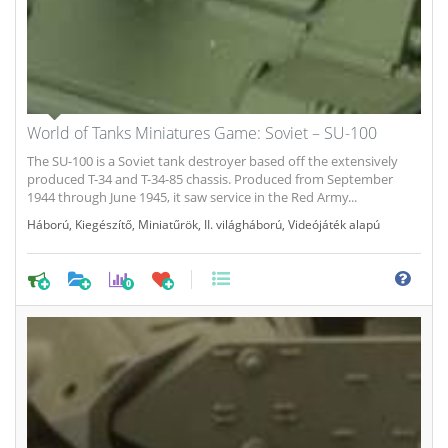
World of Tanks Miniatures Game: Soviet – SU-100
The SU-100 is a Soviet tank destroyer based off the extensively
produced T-34 and T-34-85 chassis. Produced from September
1944 through June 1945, it saw service in the Red Army...
Háború
,
Kiegészítő
,
Miniatűrök
,
II. világháború
,
Videójáték alapú
0