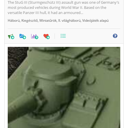
The StuG III (Sturmgeschütz III) assault gun was one of Germany’s
most produced vehicles during World War II. Based on the
versatile Panzer III hull, it had an armoured...
Háború
,
Kiegészítő
,
Miniatűrök
,
II. világháború
,
Videójáték alapú
0