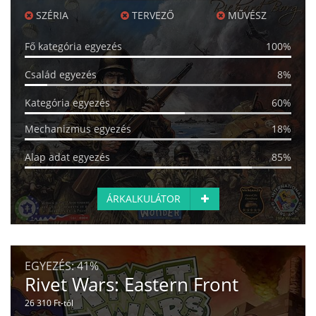
SZÉRIA
TERVEZŐ
MŰVÉSZ
Fő kategória egyezés
100%
Család egyezés
8%
Kategória egyezés
60%
Mechanizmus egyezés
18%
Alap adat egyezés
85%
ÁRKALKULÁTOR
EGYEZÉS:
41%
Rivet Wars: Eastern Front
26 310 Ft-tól