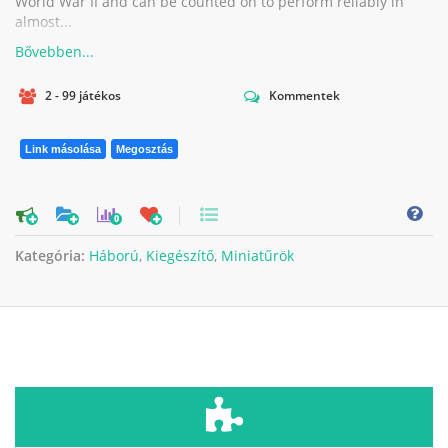
World War II and can be counted on to perform reliably in
almost...
2 - 99 játékos
Kommentek
Link másolása
Megosztás
0
Kategória:
Háború
,
Kiegészítő
,
Miniatűrök