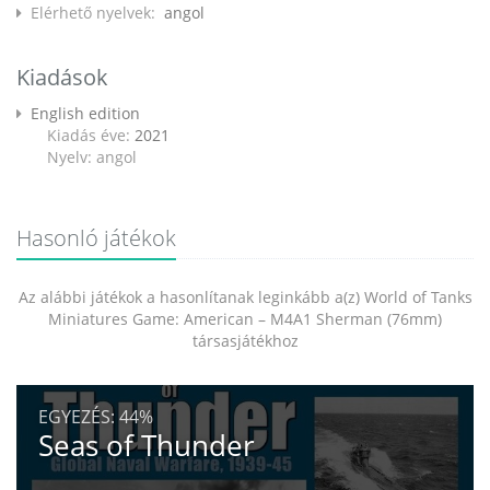
Elérhető nyelvek:
angol
Kiadások
English edition
Kiadás éve:
2021
Nyelv: angol
Hasonló játékok
Az alábbi játékok a hasonlítanak leginkább a(z) World of Tanks
Miniatures Game: American – M4A1 Sherman (76mm)
társasjátékhoz
EGYEZÉS:
44%
Seas of Thunder