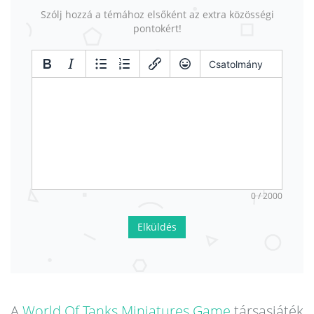
Szólj hozzá a témához elsőként az extra közösségi
pontokért!
Csatolmány
0 / 2000
Elküldés
A
World Of Tanks Miniatures Game
társasjáték