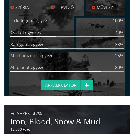
SZÉRIA
TERVEZŐ
MŰVÉSZ
Fő kategória egyezés
100%
Család egyezés
40%
Kategória egyezés
33%
Mechanizmus egyezés
25%
Alap adat egyezés
80%
ÁRKALKULÁTOR
EGYEZÉS:
42%
Iron, Blood, Snow & Mud
12 990 Ft-tól