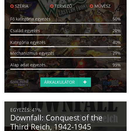
SZÉRIA
TERVEZŐ
MŰVÉSZ
Fő kategória egyezés
50%
Család egyezés
20%
Kategória egyezés
40%
Mechanizmus egyezés
29%
Alap adat egyezés
99%
ÁRKALKULÁTOR
EGYEZÉS:
41%
Downfall: Conquest of the
Third Reich, 1942-1945