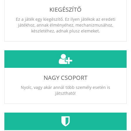
KIEGÉSZÍTŐ
Ez a játék egy kiegészítő. Ez ilyen játékok az eredeti
játékhoz, annak élményéhez, mechanizmusához,
készletéhez, adnak plusz elemeket.
NAGY CSOPORT
Nyolc, vagy akár annál több személy esetén is
játsztható!