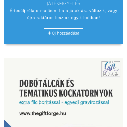
JÁTÉKFIGYELÉS
Értesülj róla e-mailben, ha a játék ára változik, vagy
újra raktáron lesz az egyik boltban!
Új hozzáadása