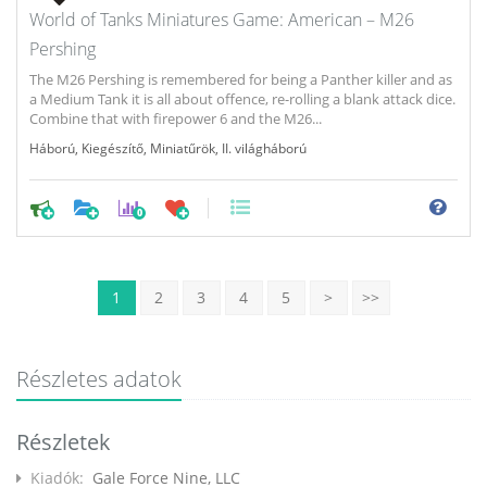
World of Tanks Miniatures Game: American – M26
Pershing
The M26 Pershing is remembered for being a Panther killer and as
a Medium Tank it is all about offence, re-rolling a blank attack dice.
Combine that with firepower 6 and the M26...
Háború
,
Kiegészítő
,
Miniatűrök
,
II. világháború
0
1
2
3
4
5
>
>>
Részletes adatok
Részletek
Kiadók:
Gale Force Nine, LLC