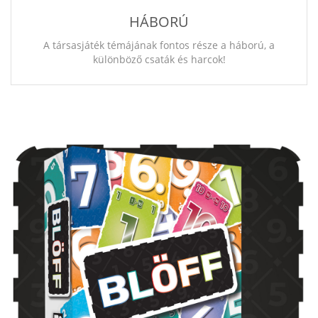
HÁBORÚ
A társasjáték témájának fontos része a háború, a
különböző csaták és harcok!