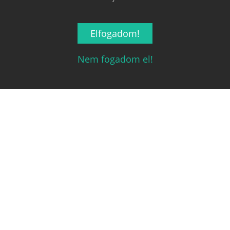
Elfogadom!
Nem fogadom el!
Magyarország társasjáték keresője!
A társasjáték érték!
Legnépszerűbb