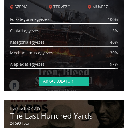
SZÉRIA
TERVEZŐ
MŰVÉSZ
Fő kategória egyezés
100%
Család egyezés
13%
Kategória egyezés
40%
Mechanizmus egyezés
30%
Alap adat egyezés
97%
ÁRKALKULÁTOR
EGYEZÉS:
42%
The Last Hundred Yards
24 690 Ft-tól