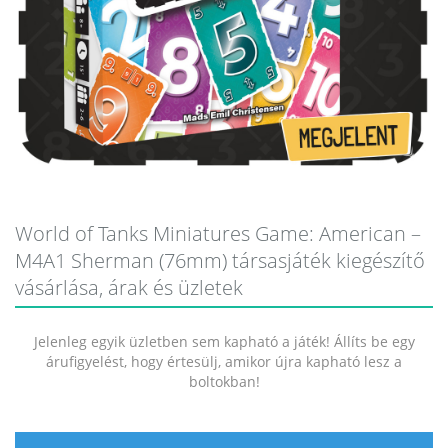
World of Tanks Miniatures Game: American –
M4A1 Sherman (76mm) társasjáték kiegészítő
vásárlása, árak és üzletek
Jelenleg egyik üzletben sem kapható a játék! Állíts be egy
árufigyelést, hogy értesülj, amikor újra kapható lesz a
boltokban!