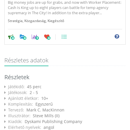
Big money jobs are up for grabs, and now with Worker Placement:
Cash Is King up to eight players can battle for temp agency
supremacy in The City! In addition to the extra player...
Stratégia
,
Közgazdaság
,
Kiegészítő
0
Részletes adatok
Részletek
Játékidő:
45 perc
Játékosok:
2 - 5
Ajánlott életkor:
10+
Komplexitás:
Egyszerű
Tervező:
Mark C. MacKinnon
Illusztrátor:
Steve Mills (II)
Kiadók:
Dyskami Publishing Company
Elérhető nyelvek:
angol