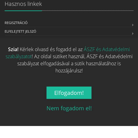
Hasznos linkek
REGISZTRÁCIÓ
ELFELEJTETT JELSZÓ
RÓLUNK
Szia!
Kérlek olvasd és fogadd el az
ÁSZF és Adatvédelmi
ÁSZF ÉS ADATVÉDELMI SZABÁLYZAT
szabályzatot
! Az oldal sütiket használ, ÁSZF és Adatvédelmi
ÜZLETEKNEK SZÁNT SZOLGÁLTATÁSOK
szabályzat elfogadásával a sütik használatához is
MÉDIAAJÁNLAT
hozzájárulsz!
Kapcsolat
Elfogadom!
Ha szeretnéd felvenni velünk a kapcsolatot nyugodtan írj egy
Nem fogadom el!
e-mailt!
Email:
info@tarsasjatekok.com