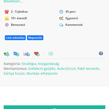
2 - 5 játékos
45 perc
10+ évestől
Egyszerű
Bemutató
Kommentek
Link másolása
Megosztás
0
Kategória:
Stratégia
,
Közgazdaság
Mechanizmus:
Kollekció gyűjtés
,
Aukció/Licit
,
Pakli tervezés
,
Kártya húzás
,
Munkás-elhelyezés