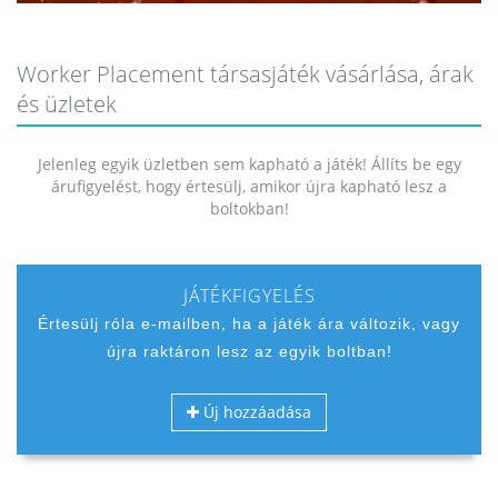
Worker Placement társasjáték vásárlása, árak
és üzletek
Jelenleg egyik üzletben sem kapható a játék! Állíts be egy
árufigyelést, hogy értesülj, amikor újra kapható lesz a
boltokban!
JÁTÉKFIGYELÉS
Értesülj róla e-mailben, ha a játék ára változik, vagy
újra raktáron lesz az egyik boltban!
Új hozzáadása