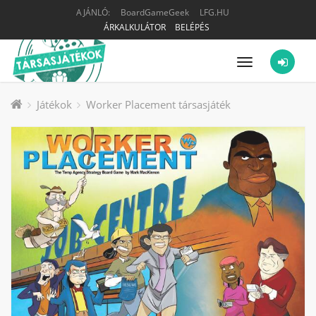
AJÁNLÓ:
BoardGameGeek
LFG.HU
ÁRKALKULÁTOR
BELÉPÉS
Menü
Játékok
Worker Placement társasjáték