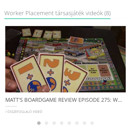
Worker Placement társasjáték videók (8)
D
/
MATT'S BOARDGAME REVIEW EPISODE 275: WORKER PLACEMENT
/ ÖSSZEFOGLALÓ VIDEÓ