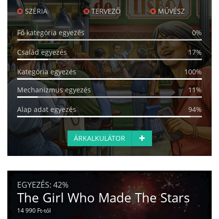
SZÉRIA
TERVEZŐ
MŰVÉSZ
Fő kategória egyezés
0%
Család egyezés
17%
Kategória egyezés
100%
Mechanizmus egyezés
11%
Alap adat egyezés
94%
ÁRKALKULÁTOR
EGYEZÉS:
42%
The Girl Who Made The Stars
14 990 Ft-tól