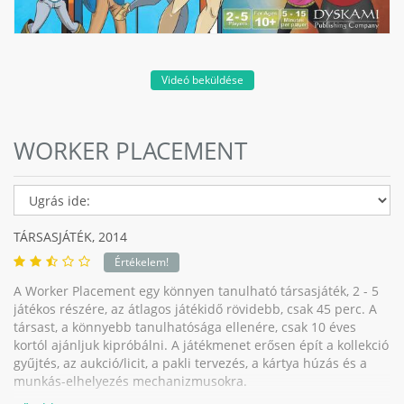
Videó beküldése
WORKER PLACEMENT
TÁRSASJÁTÉK,
2014
Értékelem!
A Worker Placement egy könnyen tanulható társasjáték, 2 - 5
játékos részére, az átlagos játékidő rövidebb, csak 45 perc. A
társast, a könnyebb tanulhatósága ellenére, csak 10 éves
kortól ajánljuk kipróbálni. A játékmenet erősen épít a kollekció
gyűjtés, az aukció/licit, a pakli tervezés, a kártya húzás és a
munkás-elhelyezés mechanizmusokra.