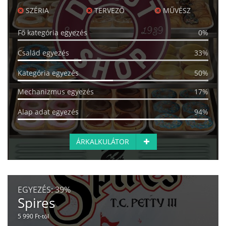
SZÉRIA
TERVEZŐ
MŰVÉSZ
Fő kategória egyezés
0%
Család egyezés
33%
Kategória egyezés
50%
Mechanizmus egyezés
17%
Alap adat egyezés
94%
ÁRKALKULÁTOR
EGYEZÉS:
39%
Spires
5 990 Ft-tól