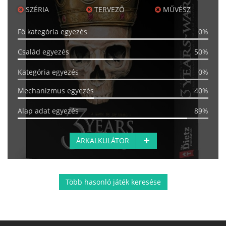
SZÉRIA
TERVEZŐ
MŰVÉSZ
Fő kategória egyezés
0%
Család egyezés
50%
Kategória egyezés
0%
Mechanizmus egyezés
40%
Alap adat egyezés
89%
ÁRKALKULÁTOR
Több hasonló játék keresése