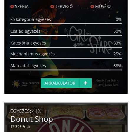
SZÉRIA
TERVEZŐ
MŰVÉSZ
Fő kategória egyezés
0%
Család egyezés
50%
Kategória egyezés
33%
Mechanizmus egyezés
25%
Alap adat egyezés
88%
ÁRKALKULÁTOR
EGYEZÉS:
41%
Donut Shop
17 398 Ft-tól