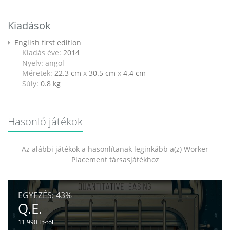
Kiadások
English first edition
Kiadás éve:
2014
Nyelv: angol
Méretek:
22.3 cm
x
30.5 cm
x
4.4 cm
Súly:
0.8
kg
Hasonló játékok
Az alábbi játékok a hasonlítanak leginkább a(z) Worker
Placement társasjátékhoz
EGYEZÉS:
43%
Q.E.
11 990 Ft-tól