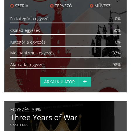
SZÉRIA
TERVEZŐ
MŰVÉSZ
Fő kategória egyezés
0%
Család egyezés
50%
Kategória egyezés
0%
Mechanizmus egyezés
33%
Alap adat egyezés
98%
ÁRKALKULÁTOR
EGYEZÉS:
39%
Three Years of War
9 990 Ft-tól