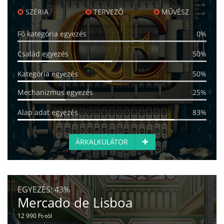
SZÉRIA
TERVEZŐ
MŰVÉSZ
Fő kategória egyezés
0%
Család egyezés
50%
Kategória egyezés
50%
Mechanizmus egyezés
25%
Alap adat egyezés
83%
ÁRKALKULÁTOR
EGYEZÉS:
43%
Mercado de Lisboa
12 990 Ft-tól