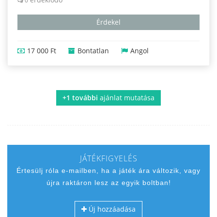
0
Érdekel
17 000 Ft
Bontatlan
Angol
+1 további
ajánlat mutatása
JÁTÉKFIGYELÉS
Értesülj róla e-mailben, ha a játék ára változik, vagy
újra raktáron lesz az egyik boltban!
Új hozzáadása