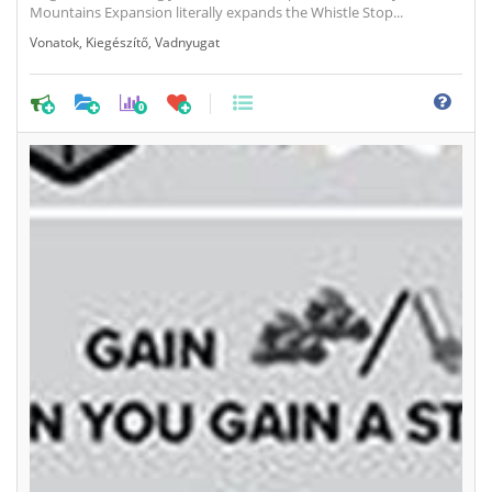
Mountains Expansion literally expands the Whistle Stop...
Vonatok
,
Kiegészítő
,
Vadnyugat
0