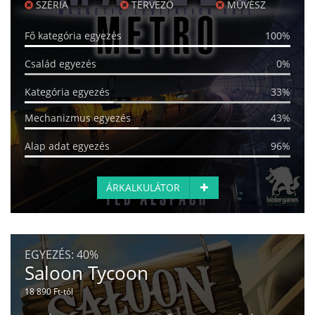
SZÉRIA
TERVEZŐ
MŰVÉSZ
Fő kategória egyezés
100%
Család egyezés
0%
Kategória egyezés
33%
Mechanizmus egyezés
43%
Alap adat egyezés
96%
ÁRKALKULÁTOR
EGYEZÉS:
40%
Saloon Tycoon
18 890 Ft-tól