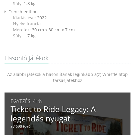
Súly:
1.8
kg
French edition
Kiadás éve:
2022
Nyelv: francia
Méretek:
30 cm
x
30 cm
x
7 cm
Súly:
1.7
kg
Hasonló játékok
Az alábbi játékok a hasonlítanak leginkább a(z) Whistle Stop
társasjátékhoz
EGYEZÉS:
41%
Ticket to Ride Legacy: A
legendás nyugat
37 690 Ft-tól