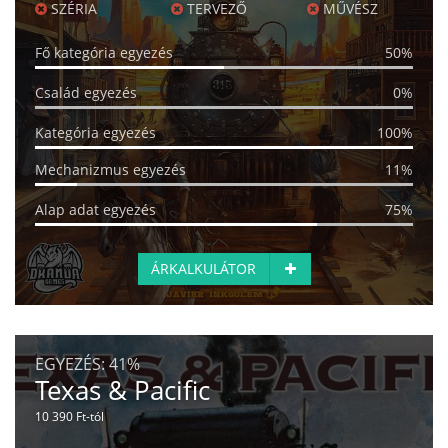
SZÉRIA
TERVEZŐ
MŰVÉSZ
Fő kategória egyezés
50%
Család egyezés
0%
Kategória egyezés
100%
Mechanizmus egyezés
11%
Alap adat egyezés
75%
ÁRKALKULÁTOR
EGYEZÉS:
41%
Texas & Pacific
10 390 Ft-tól