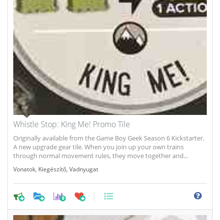
Whistle Stop: King Me! Promo Tile
Originally available from the Game Boy Geek Season 6 Kickstarter.
A new upgrade gear tile. When you join up your own trains
through normal movement rules, they move together and...
Vonatok
,
Kiegészítő
,
Vadnyugat
0