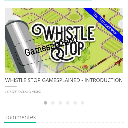
W
/
WHISTLE STOP GAMESPLAINED - INTRODUCTION
/ ÖSSZEFOGLALÓ VIDEÓ
Kommentek