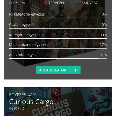
SZÉRIA
TERVEZŐ
MŰVÉSZ
Fő kategória egyezés
0%
Család egyezés
0%
Kategória egyezés
100%
Mechanizmus egyezés
17%
Alap adat egyezés
91%
ÁRKALKULÁTOR
EGYEZÉS:
41%
Curious Cargo
4 990 Ft-tól