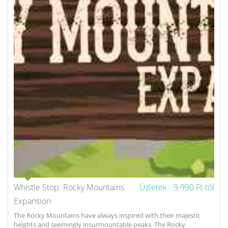
Whistle Stop: Rocky Mountains
Üzletek -
9 990 Ft-tól
Expansion
The Rocky Mountains have always inspired with their majestic
heights and seemingly insurmountable peaks. The Rocky