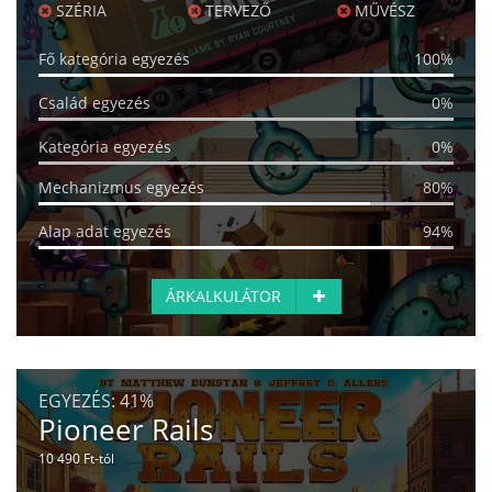
SZÉRIA
TERVEZŐ
MŰVÉSZ
Fő kategória egyezés
100%
Család egyezés
0%
Kategória egyezés
0%
Mechanizmus egyezés
80%
Alap adat egyezés
94%
ÁRKALKULÁTOR
EGYEZÉS:
41%
Pioneer Rails
10 490 Ft-tól