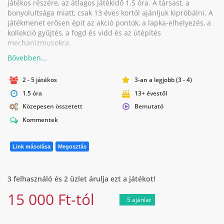
játékos részére, az átlagos játékidő 1.5 óra. A társast, a
bonyolultsága miatt, csak 13 éves kortól ajánljuk kipróbálni. A
játékmenet erősen épít az akció pontok, a lapka-elhelyezés, a
kollekció gyűjtés, a fogd és vidd és az útépítés
mechanizmusokra.
2 - 5 játékos
3-an a legjobb (3 - 4)
1.5 óra
13+ évestől
Közepesen összetett
Bemutató
Kommentek
Link másolása
Megosztás
3 felhasználó és 2 üzlet árulja ezt a játékot!
15 000 Ft-tól
5 ajánlat