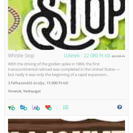
Whistle Stop
Üzletek -
22 080 Ft-tól
22 535 Ft
With the driving of the golden spike in 1869, the first
transcontinental railroad was completed in the United States —
but really it was only the beginning of a rapid expansion...
3
felhasználó árulja,
15 000 Ft-tól
Vonatok
,
Vadnyugat
0