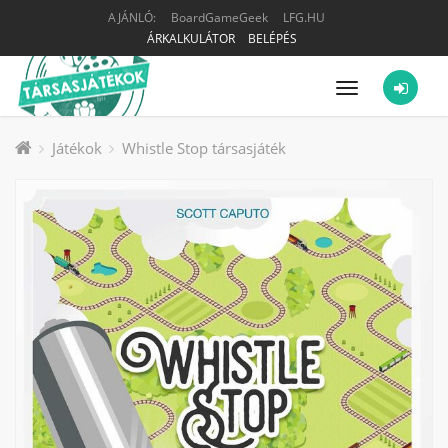
AJÁNLÓ:
BoardGameGeek
LFG.HU
ÁRKALKULÁTOR
BELÉPÉS
Menü
Játékok
Whistle Stop társasjáték