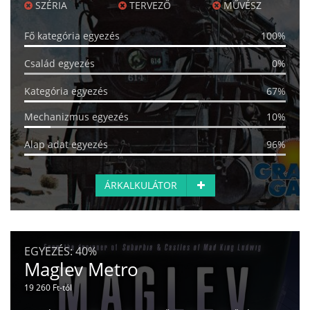
SZÉRIA
TERVEZŐ
MŰVÉSZ
Fő kategória egyezés
100%
Család egyezés
0%
Kategória egyezés
67%
Mechanizmus egyezés
10%
Alap adat egyezés
96%
ÁRKALKULÁTOR
EGYEZÉS:
40%
Maglev Metro
19 260 Ft-tól