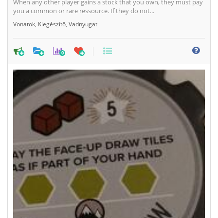
When any other player gains a stock that you own, they must pay
you a common or rare ressource. If they do not...
Vonatok
,
Kiegészítő
,
Vadnyugat
0