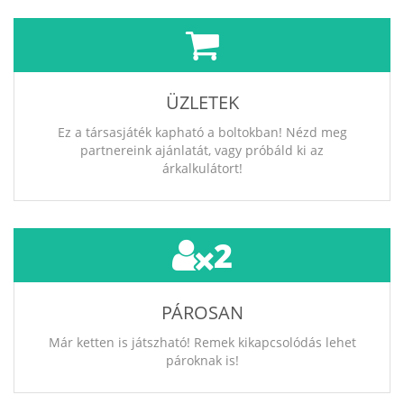
ÜZLETEK
Ez a társasjáték kapható a boltokban! Nézd meg
partnereink ajánlatát, vagy próbáld ki az
árkalkulátort!
2
PÁROSAN
Már ketten is játszható! Remek kikapcsolódás lehet
pároknak is!