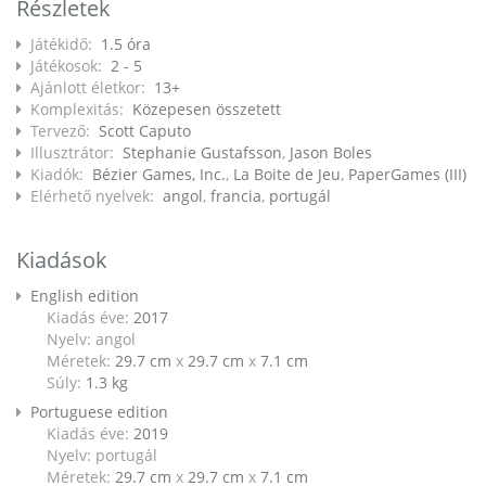
Részletek
Játékidő:
1.5 óra
Játékosok:
2 - 5
Ajánlott életkor:
13+
Komplexitás:
Közepesen összetett
Tervező:
Scott Caputo
Illusztrátor:
Stephanie Gustafsson
,
Jason Boles
Kiadók:
Bézier Games, Inc.
,
La Boite de Jeu
,
PaperGames (III)
Elérhető nyelvek:
angol
,
francia
,
portugál
Kiadások
English edition
Kiadás éve:
2017
Nyelv: angol
Méretek:
29.7 cm
x
29.7 cm
x
7.1 cm
Súly:
1.3
kg
Portuguese edition
Kiadás éve:
2019
Nyelv: portugál
Méretek:
29.7 cm
x
29.7 cm
x
7.1 cm