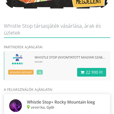
Whistle Stop társasjáték vásárlása, árak és
üzletek
PARTNEREK AJÁNLATAI
WHISTLE STOP (NYOMTATOTT MAGYAR SZABÁLLYAL) TÁRSASJÁTÉK
MAGYAR
22 990 Ft
értesítés kérhető
új
A FELHASZNÁLÓK AJÁNLATAI
Whistle Stop+ Rocky Mountain kieg
veverika
, Győr