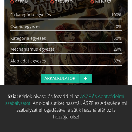
SZÉRIA
TERVEZŐ
MŰVÉSZ
Fő kategória egyezés
100%
Család egyezés
0%
Kategória egyezés
50%
Mechanizmus egyezés
29%
Alap adat egyezés
87%
ÁRKALKULÁTOR
Szia!
Kérlek olvasd és fogadd el az
ÁSZF és Adatvédelmi
Több hasonló játék keresése
szabályzatot
! Az oldal sütiket használ, ÁSZF és Adatvédelmi
szabályzat elfogadásával a sütik használatához is
hozzájárulsz!