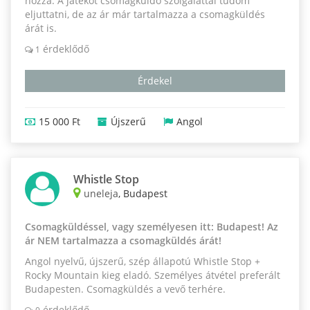
hozzá. A játékot csomagküldő szolgálattal tudom
eljuttatni, de az ár már tartalmazza a csomagküldés
árát is.
érdeklődő
1
Érdekel
15 000 Ft
Újszerű
Angol
Whistle Stop
uneleja
, Budapest
Csomagküldéssel, vagy személyesen itt: Budapest! Az
ár NEM tartalmazza a csomagküldés árát!
Angol nyelvű, újszerű, szép állapotú Whistle Stop +
Rocky Mountain kieg eladó. Személyes átvétel preferált
Budapesten. Csomagküldés a vevő terhére.
érdeklődő