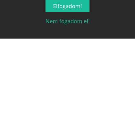
Elfogadom!
Nem fogadom el!
Magyarország társasjáték keresője!
A társasjáték érték!
Legnépszerűbb
Hasznos linkek