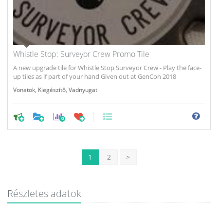
Whistle Stop: Surveyor Crew Promo Tile
A new upgrade tile for Whistle Stop Surveyor Crew - Play the face-
up tiles as if part of your hand Given out at GenCon 2018
Vonatok
,
Kiegészítő
,
Vadnyugat
0
1
2
>
Részletes adatok