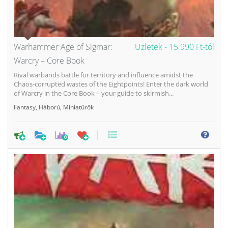
Warhammer Age of Sigmar:
Üzletek -
15 990 Ft-tól
Warcry – Core Book
Rival warbands battle for territory and influence amidst the
Chaos-corrupted wastes of the Eightpoints! Enter the dark world
of Warcry in the Core Book – your guide to skirmish...
Fantasy
,
Háború
,
Miniatűrök
0