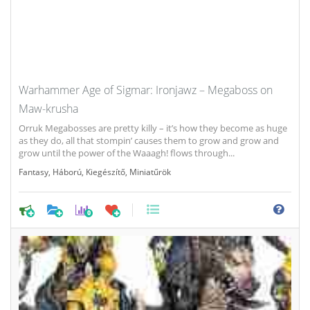
Warhammer Age of Sigmar: Ironjawz – Megaboss on
Maw-krusha
Orruk Megabosses are pretty killy – it’s how they become as huge
as they do, all that stompin’ causes them to grow and grow and
grow until the power of the Waaagh! flows through...
Fantasy
,
Háború
,
Kiegészítő
,
Miniatűrök
0