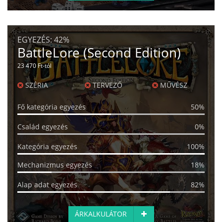
EGYEZÉS:
42%
BattleLore (Second Edition)
23 470 Ft-tól
SZÉRIA
TERVEZŐ
MŰVÉSZ
Fő kategória egyezés
50%
Család egyezés
0%
Kategória egyezés
100%
Mechanizmus egyezés
18%
Alap adat egyezés
82%
ÁRKALKULÁTOR