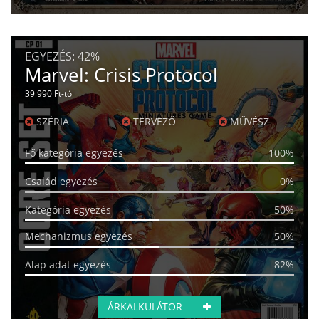
EGYEZÉS:
42%
Marvel: Crisis Protocol
39 990 Ft-tól
SZÉRIA
TERVEZŐ
MŰVÉSZ
Fő kategória egyezés
100%
Család egyezés
0%
Kategória egyezés
50%
Mechanizmus egyezés
50%
Alap adat egyezés
82%
ÁRKALKULÁTOR