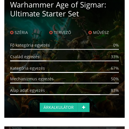
Warhammer Age of Sigmar:
Ultimate Starter Set
SZÉRIA
TERVEZŐ
MŰVÉSZ
Fő kategória egyezés
0%
Család egyezés
33%
Kategória egyezés
67%
Mechanizmus egyezés
50%
Alap adat egyezés
83%
ÁRKALKULÁTOR