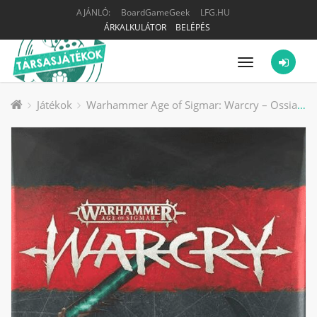
AJÁNLÓ:
BoardGameGeek
LFG.HU
ÁRKALKULÁTOR
BELÉPÉS
Menü
Játékok
Warhammer Age of Sigmar: Warcry – Ossiarch Bonereapers társasjáték kiegészítő