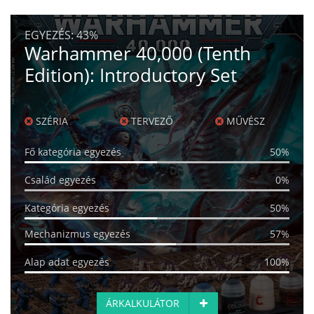
EGYEZÉS:
43%
Warhammer 40,000 (Tenth
Edition): Introductory Set
SZÉRIA
TERVEZŐ
MŰVÉSZ
Fő kategória egyezés
50%
Család egyezés
0%
Kategória egyezés
50%
Mechanizmus egyezés
57%
Alap adat egyezés
100%
ÁRKALKULÁTOR