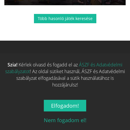
Több hasonló játék keresése
Szia!
Kérlek olvasd és fogadd el az
ÁSZF és Adatvédelmi
szabályzatot
! Az oldal sütiket használ, ÁSZF és Adatvédelmi
szabályzat elfogadásával a sütik használatához is
hozzájárulsz!
Magyarország társasjáték keresője!
Elfogadom!
A társasjáték érték!
Nem fogadom el!