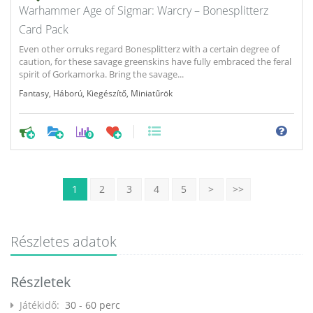
Warhammer Age of Sigmar: Warcry – Bonesplitterz
Card Pack
Even other orruks regard Bonesplitterz with a certain degree of
caution, for these savage greenskins have fully embraced the feral
spirit of Gorkamorka. Bring the savage...
Fantasy
,
Háború
,
Kiegészítő
,
Miniatűrök
0
1
2
3
4
5
>
>>
Részletes adatok
Részletek
Játékidő:
30 - 60 perc