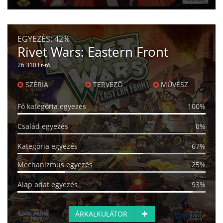
EGYEZÉS:
42%
Rivet Wars: Eastern Front
26 310 Ft-tól
SZÉRIA
TERVEZŐ
MŰVÉSZ
Fő kategória egyezés
100%
Család egyezés
0%
Kategória egyezés
67%
Mechanizmus egyezés
25%
Alap adat egyezés
93%
ÁRKALKULÁTOR