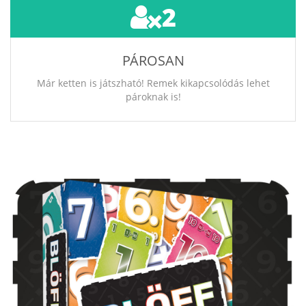
2
PÁROSAN
Már ketten is játszható! Remek kikapcsolódás lehet
pároknak is!