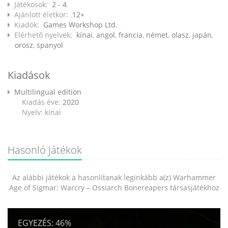
Játékosok:
2 - 4
Ajánlott életkor:
12+
Kiadók:
Games Workshop Ltd.
Elérhető nyelvek:
kínai
,
angol
,
francia
,
német
,
olasz
,
japán
,
orosz
,
spanyol
Kiadások
Multilingual edition
Kiadás éve:
2020
Nyelv: kínai
Hasonló játékok
Az alábbi játékok a hasonlítanak leginkább a(z) Warhammer
Age of Sigmar: Warcry – Ossiarch Bonereapers társasjátékhoz
EGYEZÉS:
46%