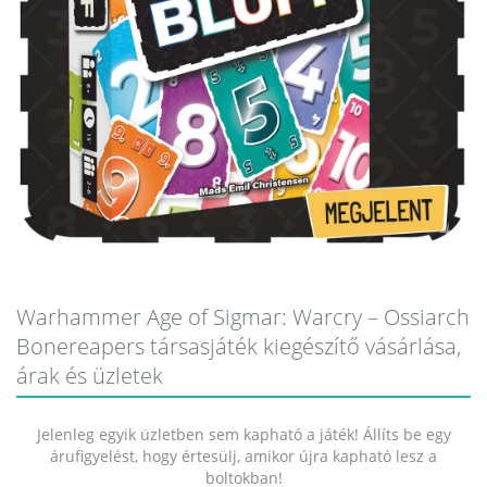
Warhammer Age of Sigmar: Warcry – Ossiarch
Bonereapers társasjáték kiegészítő vásárlása,
árak és üzletek
Jelenleg egyik üzletben sem kapható a játék! Állíts be egy
árufigyelést, hogy értesülj, amikor újra kapható lesz a
boltokban!