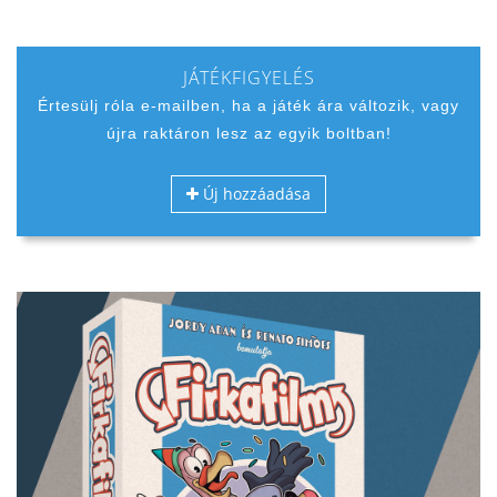
JÁTÉKFIGYELÉS
Értesülj róla e-mailben, ha a játék ára változik, vagy
újra raktáron lesz az egyik boltban!
Új hozzáadása