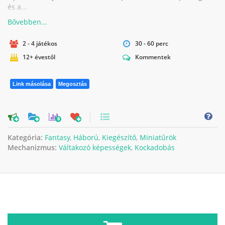
és a...
2 - 4 játékos
30 - 60 perc
12+ évestől
Kommentek
Link másolása
Megosztás
0
Kategória:
Fantasy
,
Háború
,
Kiegészítő
,
Miniatűrök
Mechanizmus:
Váltakozó képességek
,
Kockadobás