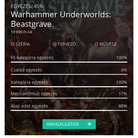
EGYEZÉS:
45%
Warhammer Underworlds:
Beastgrave
19 990 Ft-tól
SZÉRIA
TERVEZŐ
MŰVÉSZ
Fő kategória egyezés
100%
Család egyezés
0%
Kategória egyezés
100%
Mechanizmus egyezés
17%
Alap adat egyezés
88%
ÁRKALKULÁTOR