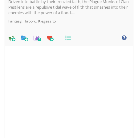
Driven into battle by their frenzied faith, the Plague Monks of Clan
Pestilens are a repulsive tidal wave of filth that smashes into their
enemies with the power of a flood....
Fantasy
,
Háború
,
Kiegészítő
0