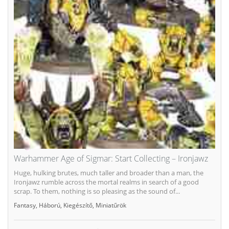
Warhammer Age of Sigmar: Start Collecting – Ironjawz
Huge, hulking brutes, much taller and broader than a man, the
Ironjawz rumble across the mortal realms in search of a good
scrap. To them, nothing is so pleasing as the sound of...
Fantasy
,
Háború
,
Kiegészítő
,
Miniatűrök